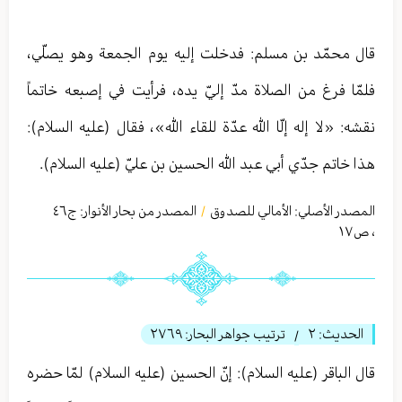
قال محمّد بن مسلم: فدخلت إليه يوم الجمعة وهو يصلّي،
فلمّا فرغ من الصلاة مدّ إليّ يده، فرأيت في إصبعه خاتماً
نقشه: «لا إله إلّا الله عدّة للقاء الله»، فقال (عليه السلام):
هذا خاتم جدّي أبي عبد الله الحسين بن عليّ (عليه السلام).
المصدر الأصلي:
الأمالي للصدوق
المصدر من بحار الأنوار: ج
٤٦
/
،
ص١٧
الحديث:
٢
ترتيب جواهر البحار:
٢٧٦٩
/
قال الباقر (عليه السلام): إنّ الحسين (عليه السلام) لمّا حضره