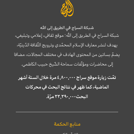
شبكة السراج في الطريق إلى الله
شبكة السراج في الطريق إلى الله؛ موقع ثقافي، إعلامي وتبليغي،
يهدف لنشر معارف الإسلام المحمّدي وترويج الثّقافة الدّينيّة،
يضمّ بساتين من المحتوى الهادف في مختلف المجالات، مضافا
إلى محاضرات ومؤلّفات سماحة الشّيخ حبيب الكاظمي.
تمّت زيارة موقع سراج ٤,٨٠٠,٠٠٠ مرة خلال الستة أشهر
الماضية، كما ظهر في نتائج البحث في محركات
البحث٢٢,٢٩٠,٠٠٠ مرّة.
منابع الحكمة