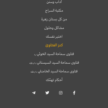
آداب وسنن
مكتبة السراج
من كل بستان زهرة
مشاكل وحلول
اختبر نفسك
كنز الفتاوىٰ
فتاوى سماحة السيد الخوئي
ره
فتاوى سماحة السيد السيستاني
دام ظله
فتاوى سماحة السيد الخامنئي
دام ظله
أحكام تهمّك
T
T
I
F
e
w
n
a
l
i
s
c
e
t
t
e
g
t
a
b
r
e
g
o