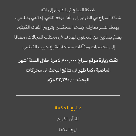
شبكة السراج في الطريق إلى الله
شبكة السراج في الطريق إلى الله؛ موقع ثقافي، إعلامي وتبليغي،
يهدف لنشر معارف الإسلام المحمّدي وترويج الثّقافة الدّينيّة،
يضمّ بساتين من المحتوى الهادف في مختلف المجالات، مضافا
إلى محاضرات ومؤلّفات سماحة الشّيخ حبيب الكاظمي.
تمّت زيارة موقع سراج ٤,٨٠٠,٠٠٠ مرة خلال الستة أشهر
الماضية، كما ظهر في نتائج البحث في محركات
البحث٢٢,٢٩٠,٠٠٠ مرّة.
منابع الحكمة
القرآن الكريم
نهج البلاغة