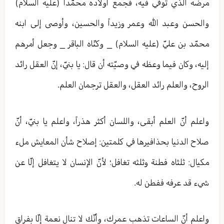
مرضه الذي توفّي فيه، فجمع أولاده محمّداً (عليه السلام)
والحسن وعبد الله وعمر وزيداً والحسين، وأوصى إلى ابنه
محمّد بن عليّ (عليه السلام) _ وكنّاه الباقر _ وجعل أمرهم
إليه، وكان فيما وعظه في وصيّته أن قال: يا بنيّ، إنّ العقل رائد
الروح، والعلم رائد العقل، والعقل ترجمان العلم.
واعلم أنّ العلم أبقى، واللسان أكثر هذراً، واعلم يا بنيّ، أنّ
صلاح الدنيا بحذافيرها في كلمتين: إصلاح شأن المعايش ملء
مكيال: ثلثاه فطنة وثلثه تغافل؛ لأنّ الإنسان لا يتغافل إلّا عن
شيء قد عرفه ففطن له.
واعلم أنّ الساعات تذهب عمرك، وأنّك لا تنال نعمة إلّا بفراق