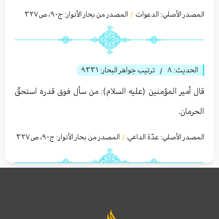
المصدر الأصلي:
الدعوات
المصدر من بحار الأنوار: ج
٩٠
،
ص٣٢٧
/
الحديث:
٨
ترتيب جواهر البحار:
٩٣٣١
/
قال أمير المؤمنين (عليه السلام): من سأل فوق قدره استحقّ
الحرمان.
المصدر الأصلي:
عدّة الداعي
المصدر من بحار الأنوار: ج
٩٠
،
ص٣٢٧
/