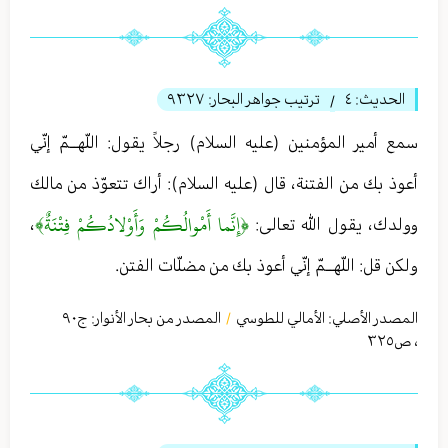
الحديث:
٤
ترتيب جواهر البحار:
٩٣٢٧
/
سمع أمير المؤمنين (عليه السلام) رجلاً يقول: اللّهــمّ إنّي
أعوذ بك من الفتنة، قال (عليه السلام): أراك تتعوّذ من مالك
﴿إِنَّما أَمْوالُكُمْ وَأَوْلادُكُمْ فِتْنَةٌ﴾
وولدك، يقول الله تعالى:
،
ولكن قل: اللّهــمّ إنّي أعوذ بك من مضلّات الفتن.
المصدر الأصلي:
الأمالي للطوسي
المصدر من بحار الأنوار: ج
٩٠
/
،
ص٣٢٥