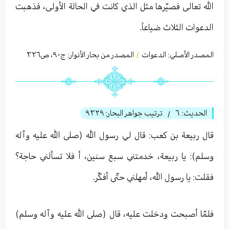
الله تعالى فصيّرها مثل الذي كانت في الحالة الأولى، فذهبت
الدعوات الثلاث ضياعاً.
المصدر الأصلي:
الدعوات
المصدر من بحار الأنوار: ج
٩٠
،
ص٣٢٦
/
الحديث:
٦
ترتيب جواهر البحار:
٩٣٢٩
/
قال ربیعة بن كعب: قال لي رسول الله (صلى الله عليه وآله
وسلم): يا ربيعة، خدمتني سبع سنين، أ فلا تسألني حاجة؟
فقلت: يا رسول الله، أمهلني حتّى أفكّر.
فلمّا أصبحت ودخلت عليه، قال (صلى الله عليه وآله وسلم)