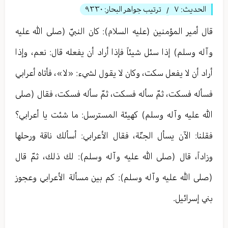
الحديث:
٧
ترتيب جواهر البحار:
٩٣٣٠
/
قال أمير المؤمنين (عليه السلام): كان النبيّ (صلى الله عليه
وآله وسلم) إذا سئل شيئاً فإذا أراد أن يفعله قال: نعم، وإذا
أراد أن لا يفعل سكت، وكان لا يقول لشيء: «لا»، فأتاه أعرابي
فسأله فسكت، ثمّ سأله فسكت، ثمّ سأله فسكت، فقال (صلى
الله عليه وآله وسلم) كهيئة المسترسل: ما شئت يا أعرابي؟
فقلنا: الآن يسأل الجنّة، فقال الأعرابي: أسألك ناقة ورحلها
وزاداً، قال (صلى الله عليه وآله وسلم): لك ذلك، ثمّ قال
(صلى الله عليه وآله وسلم): كم بين مسألة الأعرابي وعجوز
بني إسرائيل.