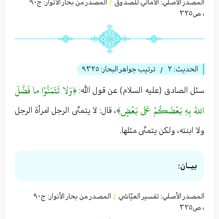
المصدر الأصلي:
الأمالي للصدوق
المصدر من بحار الأنوار: ج
٩٠
/
،
ص٣٢٥
الحديث:
٢
ترتيب جواهر البحار:
٩٣٢٥
/
﴿وَلا تَتَمَنَّوْا ما فَضَّلَ
سئل الصادق (عليه السلام) عن قول الله:
اللهُ بِهِ بَعْضَكُمْ عَلى‏ بَعْضٍ﴾
، قال: لا يتمنّى الرجل امرأة الرجل
ولا ابنته، ولكن يتمنّى مثلها.
بيــان:
المصدر الأصلي:
تفسير العيّاشي
المصدر من بحار الأنوار: ج
٩٠
/
،
ص٣٢٥