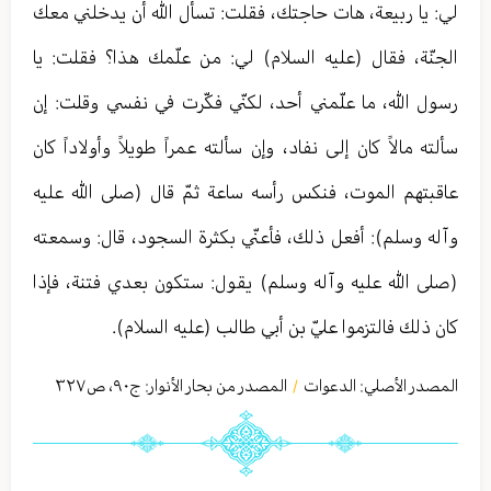
لي: يا ربيعة، هات حاجتك، فقلت: تسأل الله أن يدخلني معك
الجنّة، فقال (عليه السلام) لي: من علّمك هذا؟ فقلت: يا
رسول الله، ما علّمني أحد، لكنّي فكّرت في نفسي وقلت: إن
سألته مالاً كان إلى نفاد، وإن سألته عمراً طويلاً وأولاداً كان
عاقبتهم الموت، فنكس رأسه ساعة ثمّ قال (صلى الله عليه
وآله وسلم): أفعل ذلك، فأعنّي بكثرة السجود، قال: وسمعته
(صلى الله عليه وآله وسلم) يقول: ستكون بعدي فتنة، فإذا
كان ذلك فالتزموا عليّ بن أبي طالب (عليه السلام).
المصدر الأصلي:
الدعوات
المصدر من بحار الأنوار: ج
٩٠
،
ص٣٢٧
/