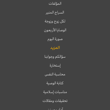
المؤلفات
السراج المنير
لكل زوج وزوجة
الوصايا الأربعون
صورة اليوم
المزيد
سؤالكم وجوابنا
إستخارة
محاسبة النفس
كتابة الوصية
مناسبات إسلامية
تحقيقات ومقالات
آداب وسنن