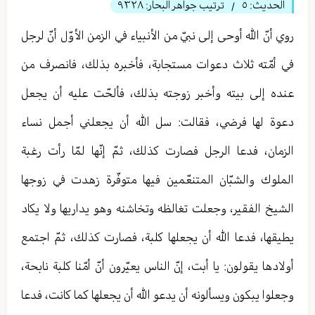
الحديث:
٥
ترتيب جواهر البحار:
٩٣٢٨
/
روي أنّ الله أوحى إلى نبيّ من الأنبياء في الزمن الأوّل أنّ لرجل
في أمّته ثلاث دعوات مستجابة، فأخبره بذلك، فانصرف من
عنده إلى بيته وأخبر زوجته بذلك، فألحّت عليه أن يجعل
دعوة لها فرضي، فقالت: سل الله أن يجعلني أجمل نساء
الزمان، فدعا الرجل فصارت كذلك، ثمّ إنّها لمّا رأت رغبة
الملوك والشبّان المتنعّمين فيها متوفّرة زهدت في زوجها
الشيخ الفقير، وجعلت تغالظه وتخاشنه وهو يداريها ولا يكاد
يطيقها، فدعا الله أن يجعلها كلبة، فصارت كذلك، ثمّ اجتمع
أولادها يقولون: يا أبت، إنّ الناس يعيّرون أنّ أمّنا كلبة نابحة،
وجعلوا يبكون ويسألونه أن يدعو الله أن يجعلها كما كانت، فدعا