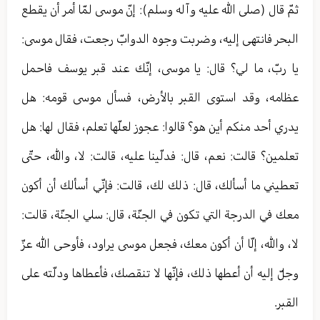
ثمّ قال (صلى الله عليه وآله وسلم): إنّ موسى لمّا أمر أن يقطع
البحر فانتهى إليه، وضربت وجوه الدوابّ رجعت، فقال موسى:
يا ربّ، ما لي؟ قال: يا موسى، إنّك عند قبر يوسف فاحمل
عظامه، وقد استوى القبر بالأرض، فسأل موسى قومه: هل
يدري أحد منكم أين هو؟ قالوا: عجوز لعلّها تعلم، فقال لها: هل
تعلمين؟ قالت: نعم، قال: فدلّينا عليه، قالت: لا، والله، حتّى
تعطيني ما أسألك، قال: ذلك لك، قالت: فإنّي أسألك أن أكون
معك في الدرجة التي تكون في الجنّة، قال: سلي الجنّة، قالت:
لا، والله، إلّا أن أكون معك، فجعل موسى يراود، فأوحى الله عزّ
وجلّ إليه أن أعطها ذلك، فإنّها لا تنقصك، فأعطاها ودلّته على
القبر.