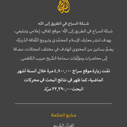
شبكة السراج في الطريق إلى الله
شبكة السراج في الطريق إلى الله؛ موقع ثقافي، إعلامي وتبليغي،
يهدف لنشر معارف الإسلام المحمّدي وترويج الثّقافة الدّينيّة،
يضمّ بساتين من المحتوى الهادف في مختلف المجالات، مضافا
إلى محاضرات ومؤلّفات سماحة الشّيخ حبيب الكاظمي.
تمّت زيارة موقع سراج ٤,٨٠٠,٠٠٠ مرة خلال الستة أشهر
الماضية، كما ظهر في نتائج البحث في محركات
البحث٢٢,٢٩٠,٠٠٠ مرّة.
منابع الحكمة
القرآن الكريم