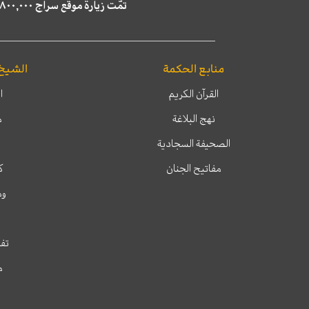
تمّت زيارة موقع سراج ٤,٨٠٠,٠٠٠ مرة خلال الستة أشهر الماضية، كما ظهر في نتائج البحث في محركات البحث٢٢,٢٩٠,٠٠٠ مرّة.
منابع الحكمة
الشيخ
القرآن الكريم
ا
نهج البلاغة
م
الصحيفة السجادية
مفاتيح الجنان
ك
وم
تفس
م