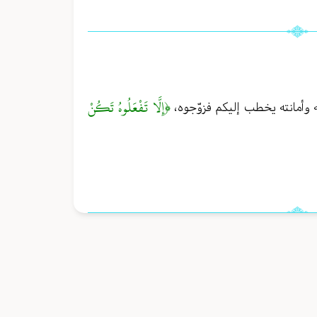
﴿إِلَّا تَفْعَلُوهُ تَكُنْ
ه وأمانته يخطب إليكم فزوّجوه،