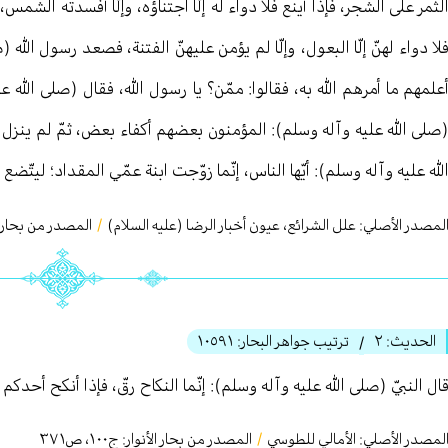
لثمر على الشجر، فإذا أينع فلا دواء له إلّا اجتناؤه، وإلّا أفسدته الشمس، و
لا دواء لهنّ إلّا البعول، وإلّا لم يؤمن عليهنّ الفتنة، فصعد رسول الله
علمهم ما أمرهم الله به، فقالوا: ممّن؟ يا رسول الله، فقال (صلى الله عل
صلى الله عليه وآله وسلم): المؤمنون بعضهم أكفاء بعض، ثمّ لم ينزل ح
لله عليه وآله وسلم): أيّها الناس، إنّما زوّجت ابنة عمّي المقداد؛ ليتّضع ا
لمصدر الأصلي:
علل الشرائع، عيون أخبار الرضا (عليه السلام)
/
المصدر من بحار ال
الحديث:
٢
ترتيب جواهر البحار:
١٠٥٩١
/
ال النبيّ (صلى الله عليه وآله وسلم): إنّما النكاح رقّ، فإذا أنكح أحدكم
لمصدر الأصلي:
الأمالي للطوسي
/
المصدر من بحار الأنوار: ج
١٠٠
،
ص٣٧١