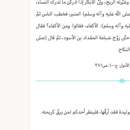
غيّرته الريح، وإنّ الأبكار إذا أدركن ما تدرك النساء،
 (صلى الله عليه وآله وسلم) المنبر، فخطب الناس ثمّ
يه وآله وسلم): الأكفاء، فقالوا: ومن الأكفاء؟ فقال
تّى زوّج ضباعة المقداد بن الأسود، ثمّ قال (صلى
لنكاح.
أنوار: ج
١٠٠
،
ص٣٧١
 وليدة فقد أرقّها، فلينظر أحدكم لمن يرقّ كريمته.