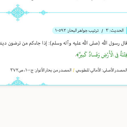
الحديث:
٣
ترتيب جواهر البحار:
١٠٥٩٢
/
ال رسول الله (صلى الله عليه وآله وسلم): إذا جاءكم من ترضون دين
ِتْنَةٌ فِي الْأَرْضِ وَفَسادٌ كَبيرٌ﴾
.
لمصدر الأصلي:
الأمالي للطوسي
/
المصدر من بحار الأنوار: ج
١٠٠
،
ص٣٧٢