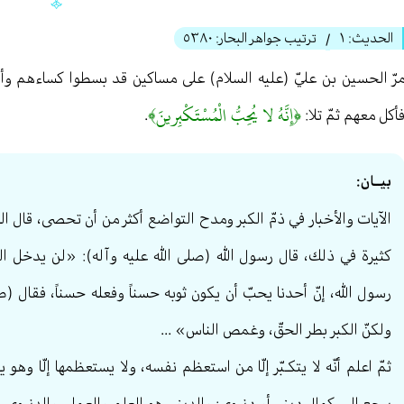
الحديث:
١
ترتيب جواهر البحار:
٥٣٨٠
/
رّ الحسين بن عليّ (عليه السلام) على مساكين قد بسطوا كساءهم وألقوا 
﴿إِنَّهُ لا يُحِبُّ الْمُسْتَكْبِرينَ﴾
أكل معهم ثمّ تلا:
.
بيــان:
الآيات والأخبار في ذمّ الكبر ومدح التواضع أكثر من أن تحصى، قال ال
كثيرة في ذلك، قال رسول الله (صلى الله عليه وآله): «لن يدخل الجنّ
رسول الله، إنّ أحدنا يحبّ أن يكون ثوبه حسناً وفعله حسناً، فقال (ص
ولكنّ الكبر بطر الحقّ، وغمص الناس» ...
ثمّ اعلم أنّه لا يتكـبّر إلّا من استعظم نفسه، ولا يستعظمها إلّا 
يرجع إلى كمال ديني أو دنيوي: والديني هو العلم والعمل، والدنيوي ه