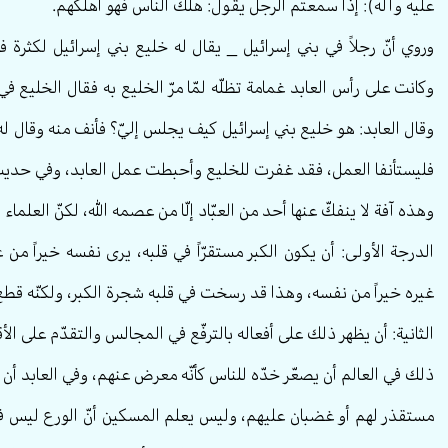
عليه وآله): إذا سمعتم الرجل يقول: هلك الناس فهو أهلكهم.
وروي أنّ رجلاً في بني إسرائيل _ يقال له خليع بني إسرائيل لكثرة ف
وكانت على رأس العابد غمامة تظلّه لمّا مرّ الخليع به فقال الخليع 
وقال العابد: هو خليع بني إسرائيل كيف يجلس إليّ؟ فأنف منه وقال له: 
فليستأنفا العمل، فقد غفرت للخليع وأحبطت عمل العابد، وفي حديث 
وهذه آفة لا ينفكّ عنها أحد من العبّاد إلّا من عصمه الله، لكنّ العلماء
الدرجة الأولى: أن يكون الكبر مستقرّاً في قلبه، يرى نفسه خيراً من 
غيره خيراً من نفسه، وهذا قد رسخت في قلبه شجرة الكبر، ولكنّه قطع أغ
الثانية: أن يظهر ذلك على أفعاله بالترفّع في المجالس والتقدّم على الأ
ذلك في العالم أن يصعّر خدّه للناس كأنّه معرض عنهم، وفي العابد أن 
مستقذر لهم أو غضبان عليهم، وليس يعلم المسكين أنّ الورع ليس في 