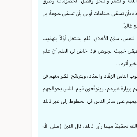
واللغة والشعر والنحو وفصل الخصومات وطرق
، وهذه بأن تسمّى صناعات أولى بأن تسمّى علوماً، بل
غالباً.
نفس، سيّئ الأخلاق، فلم يشتغل أوّلاً بتهذيب
 فبقي خبيث الجوهر، فإذا خاض في العلم أيّ علم
ر أثره ...
وب الناس الزهّاد والعبّاد، ويترشّح الكبر منهم في
فسهم بزيارة غيرهم، ويتوقّعون قيام الناس بحوائجهم
يمهم على سائر الناس في الحظوظ إلى غير ذلك
الك تحقيقاً مهما رأى ذلك، قال النبيّ (صلى الله