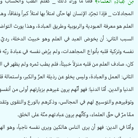
مِنْ عِبادِهِ الْعُلَماءُ﴾
فأمّا ما وراء ذلك _ كعلم الطبّ والحساب 
المجادلات _ فإذا تجرّد الإنسان لها حتّى امتلأ بها امتلأ كبراً ونفاقاً
العلم هو معرفة العبودية والربوبية وطريق العبادة، وهذا يورث التواضع 
السبب الثاني: أن يخوض العبد في العلم وهو خبيث الدخلة، رديّ ال
نفسه وتزكية قلبه بأنواع المجاهدات، ولم يرُض نفسه في عبادة ربّه
كان، صادف العلم من قلبه منزلاً خبيثاً، فلم يطب ثمره ولم يظهر في الخي
الثاني: العمل والعبادة، وليس يخلو عن رذيلة العزّ والكبر، واستمالة قل
الدنيا والدين. أمّا الدنيا: فهو أنّهم يرون غيرهم بزيارتهم أولى من أن
وتوقيرهم والتوسيع لهم في المجالس، وذكرهم بالورع والتقوى وتقد
ممّا مرّ في حقّ العلماء، وكأنّهم يرون عبادتهم منّة على الخلق.
وأمّا في الدين: فهو أن يرى الناس هالكين ويرى نفسه ناجياً، وهو اله