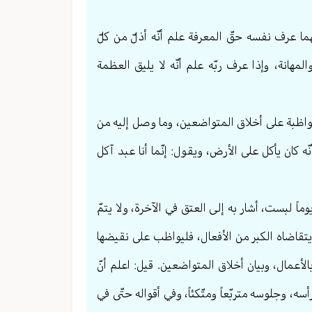
هما عرف نفسه حقّ المعرفة علم أنّه أذلّ من كلّ
 والمهانة، وإذا عرف ربّه علم أنّه لا يليق العظمة
المواظبة على أخلاق المتواضعين، وما وصل إليه من
ه كان يأكل على الأرض، ويقول: إنّما أنا عبد آكل
يوماً لبست، أشار به إلى العتق في الآخرة، ولا يتمّ
يتقاضاه الكبر من الأفعال، فليواظب على نقيضها
الأعمال، وبيان أخلاق المتواضعين. قيل: اعلم أنّ
ه، وجلوسه متربّعاً ومتّكئاً، وفي أقواله حتّى في