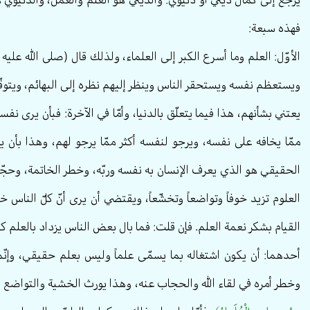
فهذه سبعة:
الأوّل: العلم وما أسرع الكبر إلى العلماء، ولذلك قال (صلى الله عليه و
ويستعظم نفسه ويستحقر الناس وينظر إليهم نظره إلى البهائم، ويتوقّع
يعتني بشأنهم، هذا فيما يتعلّق بالدنيا، وأمّا في الآخرة: فبأن يرى ن
ممّا يخافه على نفسه، ويرجو لنفسه أكثر ممّا يرجو لهم، وهذا بأن ي
الحقيقي هو الذي يعرف الإنسان به نفسه وربّه، وخطر الخاتمة، وحجّ
العلوم تزيد خوفاً وتواضعاً وتخشّعاً، ويقتضي أن يرى أنّ كلّ الناس 
القيام بشكر نعمة العلم. فإن قلت: فما بال بعض الناس يزداد بالعلم كبراً 
أحدهما: أن يكون اشتغاله بما يسمّى علماً وليس بعلم حقيقي، وإنّم
وخطر أمره في لقاء الله والحجاب عنه، وهذا يورث الخشية والتواضع دون