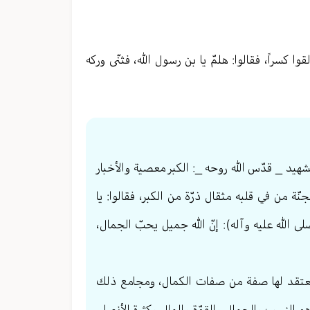
كسراً، فقالوا: هلمّ يا بن رسول الله، فثنّى وركه
شهيد _ قدّس الله روحه _: الكبر معصية والأخبار
ة من في قلبه مثقال ذرّة من الكبر، فقالوا: يا
لى الله عليه وآله): إنّ الله جميل يحبّ الجمال،
وهو يعتقد لها صفة من صفات الكمال، ومجامع ذلك
و النسب والجمال والقوّة والمال وكثرة الأنصار،