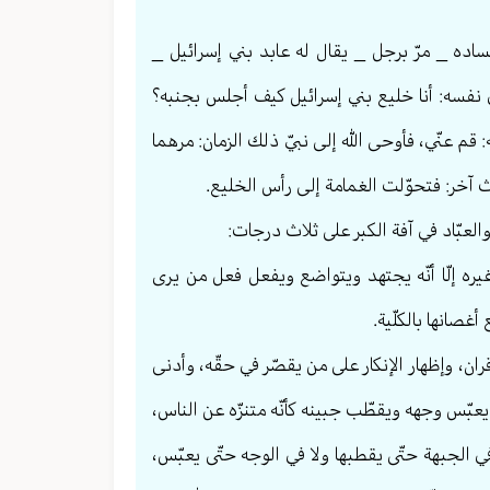
ساده _ مرّ برجل _ يقال له عابد بني إسرائيل _
في نفسه: أنا خليع بني إسرائيل كيف أجلس بجنبه؟
قم عنّي، فأوحى الله إلى نبيّ ذلك الزمان: مرهما
آخر: فتحوّلت الغمامة إلى رأس الخليع.
 والعبّاد في آفة الكبر على ثلاث درجات:
غيره إلّا أنّه يجتهد ويتواضع ويفعل فعل من يرى
صانها بالكلّية.
قران، وإظهار الإنكار على من يقصّر في حقّه، وأدنى
يعبّس وجهه ويقطّب جبينه كأنّه متنزّه عن الناس،
الجبهة حتّى يقطبها ولا في الوجه حتّى يعبّس،