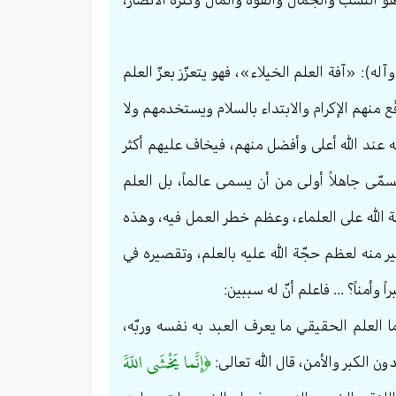
آله): «آفة العلم الخيلاء»، فهو يتعزّز بعزّ العلم
 منهم الإكرام والابتداء بالسلام ويستخدمهم ولا
فسه عند الله أعلى وأفضل منهم، فيخاف عليهم أكثر
سمّى جاهلاً أولى من أن يسمى عالماً، بل العلم
ة الله على العلماء، وعظم خطر العمل فيه، وهذه
خير منه لعظم حجّة الله عليه بالعلم، وتقصيره في
وأمناً؟ ... فاعلم أنّ له سببين:
ا العلم الحقيقي ما يعرف العبد به نفسه وربّه،
﴿إِنَّما يَخْشَى اللّهََ
 الكبر والأمن، قال الله تعالی: