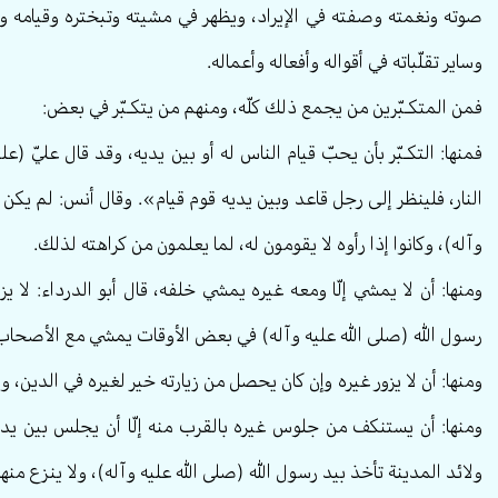
صوته ونغمته وصفته في الإيراد، ويظهر في مشيته وتبختره وقيامه و
وساير تقلّباته في أقواله وأفعاله وأعماله.
فمن المتكـبّرين من يجمع ذلك كلّه، ومنهم من يتكـبّر في بعض:
فمنها: التكـبّر بأن يحبّ قيام الناس له أو بين يديه، وقد قال عليّ (
النار، فلينظر إلى رجل قاعد وبين يديه قوم قيام». وقال أنس: لم يك
وآله)، وكانوا إذا رأوه لا يقومون له، لما يعلمون من كراهته لذلك.
ومنها: أن لا يمشي إلّا ومعه غيره يمشي خلفه، قال أبو الدرداء: لا يز
رسول الله (صلى الله عليه وآله) في بعض الأوقات يمشي مع الأصحاب
ومنها: أن لا يزور غيره وإن كان يحصل من زيارته خير لغيره في الدين، 
ومنها: أن يستنكف من جلوس غيره بالقرب منه إلّا أن يجلس بين يدي
ولائد المدينة تأخذ بيد رسول الله (صلى الله عليه وآله)، ولا ينزع م