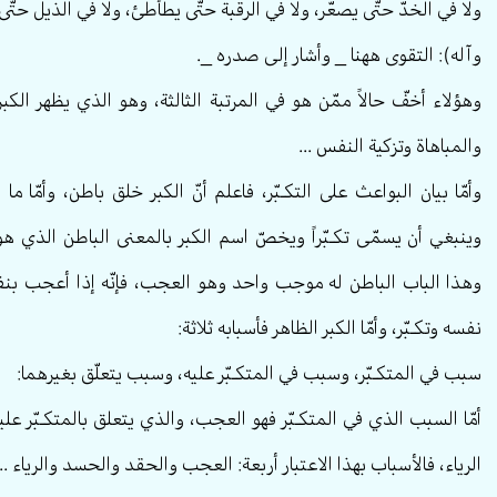
ولا في الخدّ حتّى يصعّر، ولا في الرقبة حتّى يطأطئ، ولا في الذيل حتّى
وآله): التقوى ههنا _ وأشار إلى صدره _.
وهؤلاء أخفّ حالاً ممّن هو في المرتبة الثالثة، وهو الذي يظهر الك
والمباهاة وتزكية النفس ...
وأمّا بيان البواعث على التكـبّر، فاعلم أنّ الكبر خلق باطن، وأمّا ما
وينبغي أن يسمّى تكـبّراً ويخصّ اسم الكبر بالمعنى الباطن الذي ه
وهذا الباب الباطن له موجب واحد وهو العجب، فإنّه إذا أعجب بن
نفسه وتكـبّر، وأمّا الكبر الظاهر فأسبابه ثلاثة:
سبب في المتكـبّر، وسبب في المتكـبّر عليه، وسبب يتعلّق بغيرهما:
أمّا السبب الذي في المتكـبّر فهو العجب، والذي يتعلق بالمتكـبّر ع
الرياء، فالأسباب بهذا الاعتبار أربعة: العجب والحقد والحسد والرياء ...