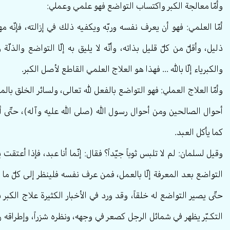
وأمّا معالجة الكبر واكتساب التواضع فهو علمي وعملي:
أمّا العلمي: فهو أن يعرف نفسه وربّه ويكفيه ذلك في إزالته، فإنّه م
ذليل، وأقلّ من كلّ قليل بذاته، وأنّه لا يليق به إلّا التواضع والذلّة
والكبرياء إلّا بالله ... فهذا هو العلاج العلمي القاطع لأصل الكبر.
وأمّا العلاج العملي: فهو التواضع بالفعل لله تعالی، ولسائر الخلق ب
أحوال الصالحين ومن أحوال رسول الله (صلى الله عليه وآله)، حتّى أنّ
كما يأكل العبد.
وقيل لسلمان: لم لا تلبس ثوباً جيّداً؟ فقال: إنّما أنا عبد، فإذا أعتقت 
التواضع بعد المعرفة إلّا بالعمل، فمن عرف نفسه فلينظر إلى كلّ ما 
حتّى يصير التواضع له خلقاً، وقد ورد في الأخبار الكثيرة علاج الكبر ب
التكـبّر يظهر في شمائل الرجل كصعر في وجهه، ونظره شزراً، وإطراقه رأس