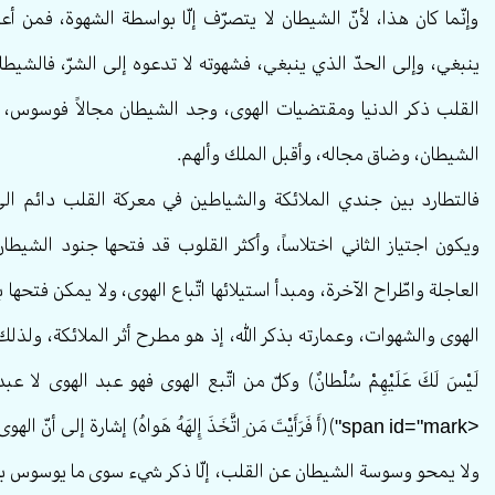
وإنّما كان هذا، لأنّ الشيطان لا يتصرّف إلّا بواسطة الشهوة، فمن أع
ينبغي، وإلى الحدّ الذي ينبغي، فشهوته لا تدعوه إلى الشرّ، فالشيطان ا
القلب ذكر الدنيا ومقتضيات الهوى، وجد الشيطان مجالاً فوسوس، و
الشيطان، وضاق مجاله، وأقبل الملك وألهم.
فالتطارد بين جندي الملائكة والشياطين في معركة القلب دائم ا
ويكون اجتياز الثاني اختلاساً، وأكثر القلوب قد فتحها جنود الشيطان
العاجلة واطّراح الآخرة، ومبدأ استيلائها اتّباع الهوى، ولا يمكن فتحه
لَيْسَ لَكَ عَلَيْهِمْ سُلْطانٌ﴾ وكلّ من اتّبع الهوى فهو عبد الهوى لا
<span id="mark"﴾﴿أَ فَرَأَيْتَ مَنِ اتَّخَذَ إِلهَهُ هَواهُ﴾ إشارة إلى أنّ الهوى إلهه ومعبوده، فهو عبد الهوى لا عبد الله.
ولا يمحو وسوسة الشيطان عن القلب، إلّا ذكر شيء سوى ما يوسوس به 