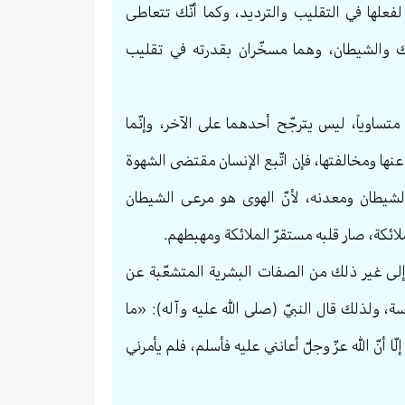
فعلها في التقليب والترديد، وكما أنّك تتعاطى
ملك والشيطان، وهما مسخّران بقدرته في تقليب
تساوياً، ليس يترجّح أحدهما على الآخر، وإنّما
عنها ومخالفتها، فإن اتّبع الإنسان مقتضى الشهوة
شيطان ومعدنه، لأنّ الهوى هو مرعى الشيطان
ائكة، صار قلبه مستقرّ الملائكة ومهبطهم.
 غير ذلك من الصفات البشرية المتشعّبة عن
، ولذلك قال النبيّ (صلى الله عليه وآله): «ما
لّا أنّ الله عزّ وجلّ أعانني عليه فأسلم، فلم يأمرني