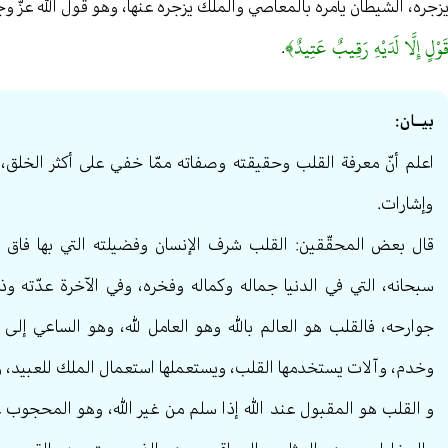
زجره، الشيطان يأمره بالمعاصي والملك يزجره عنها، وهو قول الله عزّ وج
َوْلٍ إِلَّا لَدَيْهِ رَقِيبٌ عَتِيدٌ﴾
.
بيــان:
اعلم أنّ معرفة القلب وحقيقته وصفاته ممّا خفي على أكثر الخلق، ولم
وإشارات.
قال بعض المحقّقين: القلب شرف الإنسان وفضيلته التي بها فاق 
سبحانه، التي في الدنيا جماله وكماله وفخره، وفي الآخرة عدّته وذخ
جوارحه، فالقلب هو العالم بالله وهو العامل لله، وهو الساعي إلى الل
وخدم، وآلات يستخدمها القلب، ويستعملها استعمال الملك للعبيد، واس
و القلب هو المقبول عند الله إذا سلم من غير الله، وهو المحجوب عن 