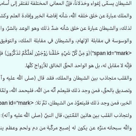
الشيطان يسمّى إغواء وخذلاناً، فإنّ المعاني المختلفة تفتقر إلى أسام
والملك عبارة عن خلق خلقه الله، شأنه إفاضة الخير وإفادة العلم وكش
لذلك، والشيطان عبارة عن خلق شأنه ضدّ ذلك وهو الوعد بالشرّ، والأم
والوسوسة في مقابلة الإلهام، والشيطان في مقابلة الملك، والتوفيق ف
<span id="mark"﴾﴿وَ مِنْ كُلِّ شَيْ‏ءٍ خَلَقْنا زَوْجَيْنِ لَعَلَّكُم
فإنّه لا مقابل له، بل هو الواحد الحقّ الخالق للأزواج كلّها.
والقلب متجاذب بين الشيطان والملك، فقد قال (صلى الله عليه وآله)
وتصديق بالحقّ، فمن وجد ذلك فليعلم أنّه من الله، فليحمد الله، ولمّة 
الخير، فمن وجد ذلك فليتعوّذ من الشيطان، ثمّ تلا: <span id="mark"﴾﴿الشَّيْطانُ يَعِدُكُمُ الْفَقْرَ﴾».
ولتجاذب القلب بين هاتين اللمّتين، قال النبيّ (صلى الله عليه وآل
والله سبحانه منزّه عن يكون له إصبع مركّبة من دم ولحم وعظم ين