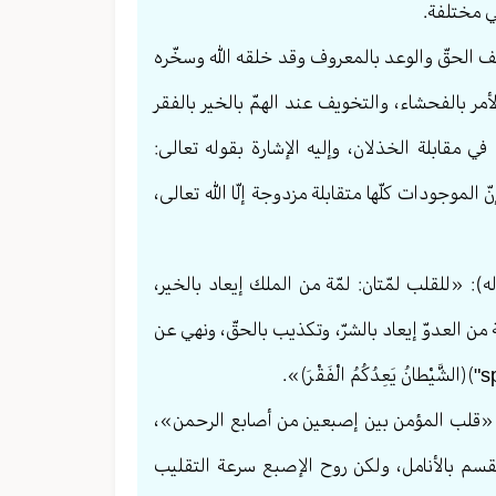
ي مختلفة.
ف الحقّ والوعد بالمعروف وقد خلقه الله وسخّره
ر بالفحشاء، والتخويف عند الهمّ بالخير بالفقر
ي مقابلة الخذلان، وإليه الإشارة بقوله تعالی:
ْ تَذَكَّرُونَ﴾ فإنّ الموجودات كلّها متقابلة مزدوجة إلّا الله تعالی،
: «للقلب لمّتان: لمّة من الملك إيعاد بالخير،
من العدوّ إيعاد بالشرّ، وتكذيب بالحقّ، ونهي عن
ه): «قلب المؤمن بين إصبعين من أصابع الرحمن»،
قسم بالأنامل، ولكن روح الإصبع سرعة التقليب