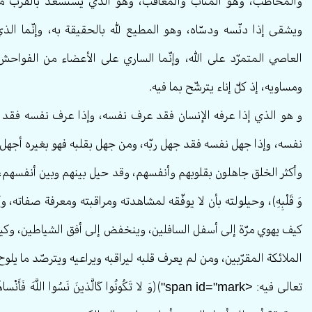
والمخاطب، وهو المثاب والمعاقب، وهو الذي يستسعد بالقرب من ا
ويشقى إذا دنّسه ودسّاه، وهو المطيع لله بالحقيقة به، وإنّما الذ
العاصي المتمرّد على الله، وإنّما الساري على الأعضاء من الفواحش
ومساويه، إذ كلّ إناء يترشّح بما فيه.
و هو الذي إذا عرفه الإنسان فقد عرف نفسه، وإذا عرف نفسه فقد ع
نفسه، وإذا جهل نفسه فقد جهل ربّه، ومن جهل بقلبه فهو بغيره أجهل.
وَ قَلْبِهِ﴾، وحيلولته بأن لا يوفّقه لمشاهدته ومراقبته ومعرفة صفاته،
كيف يهوي مرّة إلى أسفل السافلين، وينخفض إلى أفق الشياطين، وكيف 
الملائكة المقرّبين، ومن لم يعرف قلبه ليراقبه ويراعيه ويترصّد ما يلو
تعالی فيه: <span id="mark"﴾﴿وَ لا تَكُونُوا كَالَّذينَ نَسُ