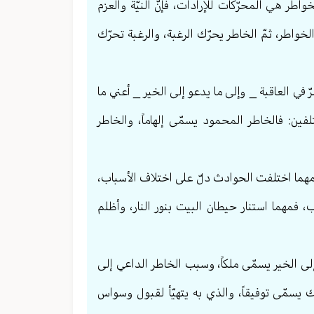
اطر هي المحرّكات للإرادات، فإنّ النيّة والعزم
الخواطر، ثمّ الخاطر يحرّك الرغبة، والرغبة تحرّك
 في العاقبة _ وإلى ما يدعو إلى الخير _ أعني ما
ين: فالخاطر المحمود يسمّى إلهاماً، والخاطر
 ومهما اختلفت الحوادث دلّ على اختلاف الأسباب،
، فمهما استنار حيطان البيت بنور النار، وأظلم
ى الخير يسمّى ملكاً، وسبب الخاطر الداعي إلى
لك يسمّى توفيقاً، والذي به يتهيّأ لقبول وسواس