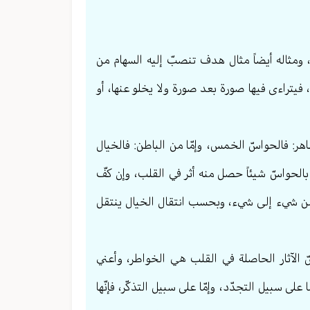
ب، ومثاله أيضاً مثال هدف تنصبّ إليه السهام من
 فيتراءى فيها صورة بعد صورة ولا يخلو عنها، أو
اهر: فالحواسّ الخمس، وإمّا من الباطن: فالخيال
 بالحواسّ شيئاً حصل منه أثر في القلب، وإن كفّ
من شيء إلى شيء، وبحسب انتقال الخيال ينتقل
صّ الآثار الحاصلة في القلب هي الخواطر، وأعني
 على سبيل التجدّد، وإمّا على سبيل التذكّر، فإنّها