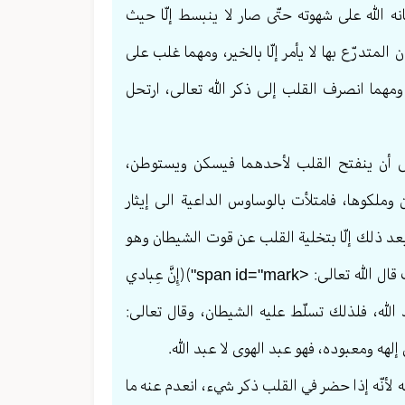
انه الله على شهوته حتّى صار لا ينبسط إلّا حيث
لمتدرّع بها لا يأمر إلّا بالخير، ومهما غلب على
مهما انصرف القلب إلى ذكر الله تعالی، ارتحل
لى أن ينفتح القلب لأحدهما فيسكن ويستوطن،
 وملكوها، فامتلأت بالوساوس الداعية الى إيثار
ا بعد ذلك إلّا بتخلية القلب عن قوت الشيطان وهو
الهوى والشهوات، وعمارته بذكر الله، إذ هو مطرح أثر الملائكة، ولذلك قال الله تعالی: <span id="mark"﴾﴿إِنَّ عِبادي
 عبد الله، فلذلك تسلّط عليه الشيطان، وقال تعالی:
لأنّه إذا حضر في القلب ذكر شيء، انعدم عنه ما