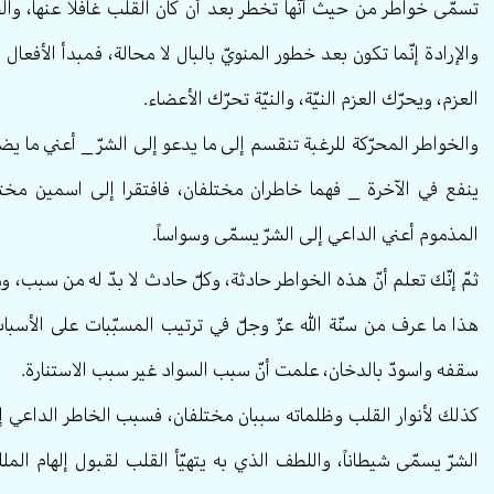
تسمّى خواطر من حيث أنّها تخطر بعد أن كان القلب غافلاً عنها، والخو
والإرادة إنّما تكون بعد خطور المنويّ بالبال لا محالة، فمبدأ الأفعال 
العزم، ويحرّك العزم النيّة، والنيّة تحرّك الأعضاء.
والخواطر المحرّكة للرغبة تنقسم إلى ما يدعو إلى الشرّ _ أعني ما يضرّ
ينفع في الآخرة _ فهما خاطران مختلفان، فافتقرا إلى اسمين مختلف
المذموم أعني الداعي إلى الشرّ يسمّى وسواساً.
ثمّ إنّك تعلم أنّ هذه الخواطر حادثة، وكلّ حادث لا بدّ له من سبب،
هذا ما عرف من سنّة الله عزّ وجلّ في ترتيب المسبّبات على الأسباب
سقفه واسودّ بالدخان، علمت أنّ سبب السواد غير سبب الاستنارة.
كذلك لأنوار القلب وظلماته سببان مختلفان، فسبب الخاطر الداعي إل
الشرّ يسمّى شيطاناً، واللطف الذي به يتهيّأ القلب لقبول إلهام الم