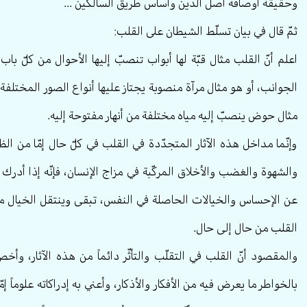
وحقيقة أوصافه أصل الدين وأساس طريق السالكين ...
ثمّ قال في بيان تسلّط الشيطان على القلب:
اعلم أنّ القلب مثال قبّة لها أبواب تنصبّ إليها الأحوال من كلّ با
الجوانب، أو هو مثال مرآة منصوبة يجتاز عليها أنواع الصور المختلفة،
مثال حوض ينصبّ إليه مياه مختلفة من أنهار مفتوحة إليه.
وإنّما مداخل هذه الآثار المتجدّدة في القلب في كلّ حال إمّا من الظ
والشهوة والغضب والأخلاق المركّبة في مزاج الإنسان، فإنّه إذا أدرك
عن الإحساس والخيالات الحاصلة في النفس، تبقى وينتقل الخيال 
القلب من حال إلى حال.
والمقصود أنّ القلب في التقلّب والتأثّر دائماً من هذه الآثار، وأخ
بالخواطر ما يعرض فيه من الأفكار والأذكار، وأعني به إدراكاته علوماً إمّا