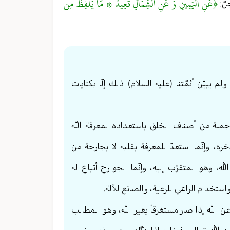
﴿عَنِ الْيَمِينِ وَ عَنِ الشِّمَالِ قَعِيدٌ ۞ مَّا يَلْفِظُ مِن
لّ:
 يبيّن أئمّتنا (عليه السلام) ذلك إلّا بكنايات
جملة من أصناف الخلق باستعداده لمعرفة الله
ره، وإنّما استعدّ للمعرفة بقلبه لا بجارحة من
ه، وهو المتقرّب إليه، وإنّما الجوارح أتباع له
تخدام الراعي للرعية، والصانع للآلة.
الله إذا صار مستغرقاً بغير الله، وهو المطالب