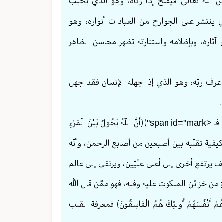
لله تعالی فيفلح إذا زكّاه، وهو الذي يخيب
ي ينتشر على الجوارح من العبادات أنواره، وهو
 آثاره، وبإظلامه واستنارته تظهر محاسن الظاهر
رف ربّه، وهو الذي إذا جهله الإنسان فقد جهل
وأكثر الخلق جاهلون بقلوبهم وأنفسهم، وقد حيل بينهم وبين أنفسهم، فـ <span id="mark"﴾﴿أَنَّ اللّهََ يَحُولُ بَيْنَ الْمَرْءِ
 وكيفية تقلّبه بين أصبعين من أصابع الرحمن، وأنّه
يرتفع أخرى إلى أعلى علّيّين، ويرتقي إلى عالم
ح من خزائن الملكوت عليه وفيه، فهو ممّن قال الله
وا اللَّهَ فَأَنْساهُمْ أَنْفُسَهُمْ أُولئِكَ هُمُ الْفاسِقُونَ﴾ فمعرفة القلب