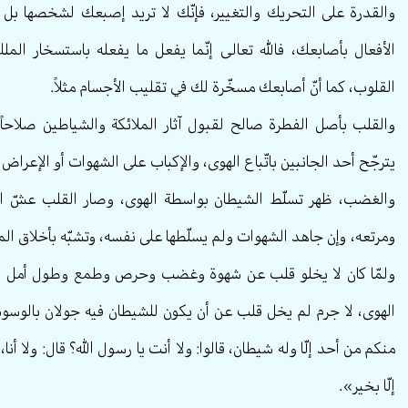
والقدرة على التحريك والتغيير، فإنّك لا تريد إصبعك لشخصها بل ل
الأفعال بأصابعك، فالله تعالی إنّما يفعل ما يفعله باستسخار ال
القلوب، كما أنّ أصابعك مسخّرة لك في تقليب الأجسام مثلاً.
والقلب بأصل الفطرة صالح لقبول آثار الملائكة والشياطين صلاحاً م
يترجّح أحد الجانبين باتّباع الهوى، والإكباب على الشهوات أو الإعراض 
والغضب، ظهر تسلّط الشيطان بواسطة الهوى، وصار القلب عشّ ال
ومرتعه، وإن جاهد الشهوات ولم يسلّطها على نفسه، وتشبّه بأخلاق المل
ولمّا كان لا يخلو قلب عن شهوة وغضب وحرص وطمع وطول أمل إلى
الهوى، لا جرم لم يخل قلب عن أن يكون للشيطان فيه جولان بالوسوسة
منكم من أحد إلّا وله شيطان، قالوا: ولا أنت يا رسول الله؟ قال: ولا أنا، إ
إلّا بخير».