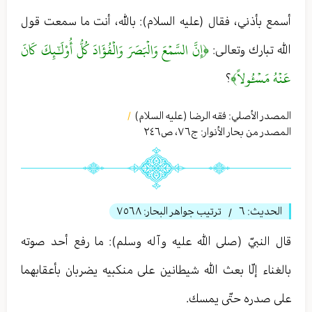
أسمع بأذني، فقال (عليه السلام): بالله، أنت ما سمعت قول
﴿إِنَّ السَّمۡعَ وَالۡبَصَرَ وَالۡفُؤَادَ كُلُّ أُوْلَٰٓئِكَ كَانَ
الله تبارك وتعالى:
عَنۡهُ مَسۡ‍ُٔولاً﴾
؟
المصدر الأصلي:
فقه الرضا (عليه السلام)
/
المصدر من بحار الأنوار: ج
٧٦
،
ص٢٤٦
الحديث:
٦
ترتيب جواهر البحار:
٧٥٦٨
/
قال النبيّ (صلى الله عليه وآله وسلم): ما رفع أحد صوته
بالغناء إلّا بعث الله شيطانين على منكبيه يضربان بأعقابهما
على صدره حتّى يمسك.