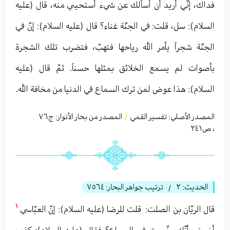
فداك، إنّي أريد أن أسألك عن شيء أستحیي منه، قال (عليه
السلام): سل، قلت: في الجنّة غناء؟ قال (عليه السلام): إنّ في
الجنّة شجراً يأمر الله رياحها فتهبّ، فتضرب تلك الشجرة
بأصوات لم يسمع الخلائق بمثلها حسناً. ثمّ قال (عليه
السلام): هذا عوض لمن ترك السماع في الدنيا من مخافة الله.
المصدر الأصلي:
تفسير القمي
المصدر من بحار الأنوار: ج
٧٦
/
،
ص٢٤١
الحديث:
٢
ترتيب جواهر البحار:
٧٥٦٤
/
١
قال الريّان بن الصلت: ‏ قلت للرضا (عليه السلام): إنّ العبّاسي
أخبرني أنّك رخّصت في السماع؟ فقال (عليه السلام): كذب