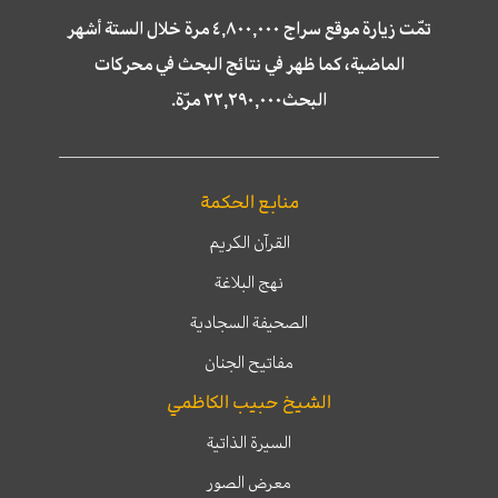
تمّت زيارة موقع سراج ٤,٨٠٠,٠٠٠ مرة خلال الستة أشهر
الماضية، كما ظهر في نتائج البحث في محركات
البحث٢٢,٢٩٠,٠٠٠ مرّة.
منابع الحكمة
القرآن الكريم
نهج البلاغة
الصحيفة السجادية
مفاتيح الجنان
الشيخ حبيب الكاظمي
السيرة الذاتية
معرض الصور