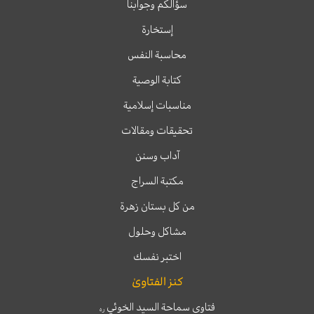
سؤالكم وجوابنا
إستخارة
محاسبة النفس
كتابة الوصية
مناسبات إسلامية
تحقيقات ومقالات
آداب وسنن
مكتبة السراج
من كل بستان زهرة
مشاكل وحلول
اختبر نفسك
كنز الفتاوىٰ
فتاوى سماحة السيد الخوئي
ره