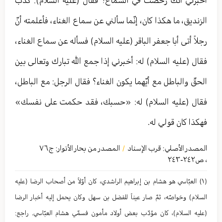
الزنديق، ما هكذا كان، إنّما سألني عن سماع الغناء، فأعلمته أنّ
رجلاً أتى أبا جعفر الباقر (عليه السلام) فسأله عن سماع الغناء،
فقال (عليه السلام) له: أخبرني إذا جمع الله تبارك وتعالى بين
الحقّ والباطل مع أيّهما يكون الغناء؟ فقال الرجل: مع الباطل،
فقال (عليه السلام) له: «حسبك، فقد حكمت على نفسك»
فهكذا كان قولي له.
المصدر الأصلي:
قرب الإسناد
المصدر من بحار الأنوار: ج
٧٦
/
،
ص٢٤٢-٢٤٣
(١) العبّاسي هو هشام بن إبراهیم الراشدي، كان أوّلاً من أصحاب الرضا (عليه
السلام) وخواصّه، ثمّ صار عیناً للفضل بن سهل وكان یحمل إلیه أخبار الرضا
(عليه السلام)، كان مؤدّب بعض أولاد مأمون فسمّي هشام العبّاسي. راجع: