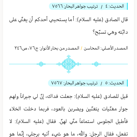
الحديث:
٤
ترتيب جواهر البحار:
٧٥٦٦
/
قال الصادق (عليه السلام): أ ما يستحیي أحدكم أن يغنّي على
دابّته وهي تسبّح؟
المصدر الأصلي:
المحاسن
المصدر من بحار الأنوار: ج
٧٦
،
ص٢٤٦
/
الحديث:
٥
ترتيب جواهر البحار:
٧٥٦٧
/
قيل للصادق (عليه السلام): جعلت فداك، إنّ لي جيراناً ولهم
جوار مغنّيات يتغنّين ويضربن بالعود، فربما دخلت الخلاء
فأطيل الجلوس استماعاً منّي لهنّ. فقال (عليه السلام): لا
تفعل، فقال الرجل: والله، ما هو شيء آتيه برجلي، إنّما هو