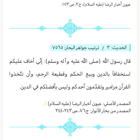
عيون أخبار الرضا (عليه السلام)، ج٢، ص١٥٣.
الحديث:
٣
ترتيب جواهر البحار:
٧٥٦٥
/
قال رسول الله (صلى الله عليه وآله وسلم): إنّي أخاف عليكم
استخفافاً بالدين وبيع الحكم وقطيعة الرحم، وأن تتّخذوا
القرآن مزامير وتقدّمون أحدكم وليس بأفضلكم في الدين.
المصدر الأصلي:
عیون أخبار الرضا (عليه السلام)
/
المصدر من بحار الأنوار: ج
٧٦
،
ص٢٤٣-٢٤٤