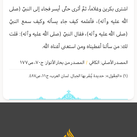
اشترى بكرين وغلاماً، ثمّ أثرى حتّى أيسر فجاء إلى النبيّ (صلى
الله عليه وآله)، فأعلمه كيف جاء يسأله وكيف سمع النبيّ
(صلى الله عليه وآله)، فقال النبيّ (صلى الله عليه وآله): قلت
لك: من سألنا أعطيناه ومن استغنى أغناه الله.
المصدر الأصلي:
الكافي
المصدر من بحار الأنوار: ج
٧٠
،
ص١٧٧
/
(١) «المِعْوَل»: حديدة يُنقَر بها الجبال. لسان العرب، ج١١، ص٤٨٧.