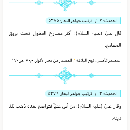
الحديث:
٢
ترتيب جواهر البحار:
٥٣٧٥
/
قال عليّ (عليه السلام): أكثر مصارع العقول تحت بروق
المطامع.
المصدر الأصلي:
نهج البلاغة
المصدر من بحار الأنوار: ج
٧٠
،
ص١٧۰
/
الحديث:
٣
ترتيب جواهر البحار:
٥٣٧٦
/
وقال عليّ (عليه السلام): من أتى غنيّاً فتواضع لغناه ذهب ثلثا
دينه.