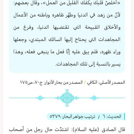
«أخلصْ قلبك يكفك القليل من العمل»، وقال بعضهم:
لأنّ من زهد في الدنيا وطهّر ظاهره وباطنه من الأعمال
والأخلاق القبيحة التي تقتضيها الدنيا، وفرغ من
المجاهدات التي يحتاج إليها السالك المبتدي، وجعلها
وراء ظهره، فلم يبق عليه إلّا فعل ما ينبغي فعله، وهذا
يسير بالنسبة إلى تلك المجاهدات.
المصدر الأصلي:
الكافي
المصدر من بحار الأنوار: ج
٧٠
،
ص١٧٥
/
الحديث:
٦
ترتيب جواهر البحار:
٥٣٧٩
/
قال الصادق (عليه السلام): اشتدّت حال رجل من أصحاب