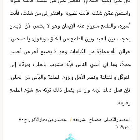
قال عليّ (عليه السلام): تفضّل على من شئت، فأنت أميره،
واستغن عمّن شئت، فأنت نظيره، وافتقر إلى من شئت، فأنت
أسيره، والطمع منزوع عنه الإيمان وهو لا يشعر، لأنّ الإيمان
يحجب بين العبد وبين الطمع من الخلق، ويقول: يا صاحبي،
خزائن الله مملوّة من الكرامات وهو لا يضيع أجر من أحسن
عملاً، وما في أيدي الناس فإنّه مشوب بالعلل، ويردّه إلى
التوكّل والقناعة وقصر الأمل ولزوم الطاعة واليأس من الخلق،
فإن فعل ذلك لزمه وإن لم يفعل ذلك تركه مع شؤم الطمع
وفارقه‏.
المصدر الأصلي:
مصباح الشریعة
المصدر من بحار الأنوار: ج
٧٠
/
،
ص١٦٩