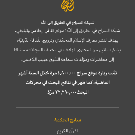
شبكة السراج في الطريق إلى الله
شبكة السراج في الطريق إلى الله؛ موقع ثقافي، إعلامي وتبليغي،
يهدف لنشر معارف الإسلام المحمّدي وترويج الثّقافة الدّينيّة،
يضمّ بساتين من المحتوى الهادف في مختلف المجالات، مضافا
إلى محاضرات ومؤلّفات سماحة الشّيخ حبيب الكاظمي.
تمّت زيارة موقع سراج ٤,٨٠٠,٠٠٠ مرة خلال الستة أشهر
الماضية، كما ظهر في نتائج البحث في محركات
البحث٢٢,٢٩٠,٠٠٠ مرّة.
منابع الحكمة
القرآن الكريم