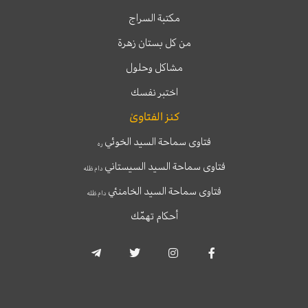
مكتبة السراج
من كل بستان زهرة
مشاكل وحلول
اختبر نفسك
كنز الفتاوىٰ
فتاوى سماحة السيد الخوئي
ره
فتاوى سماحة السيد السيستاني
دام ظله
فتاوى سماحة السيد الخامنئي
دام ظله
أحكام تهمّك
T
T
I
F
e
w
n
a
l
i
s
c
e
t
t
e
g
t
a
b
r
e
g
o
a
r
r
o