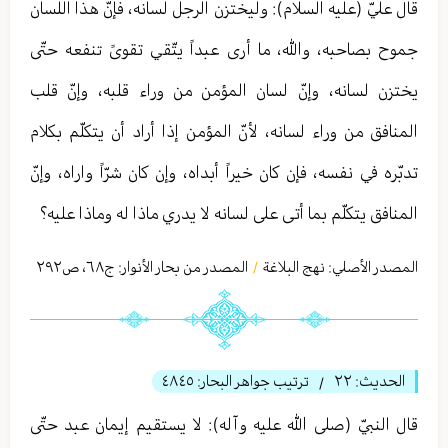
قال عليّ (عليه السلام): وليختزن الرجل لسانه، فإنّ هذا اللسان
جموح بصاحبه، والله، ما أرى عبداً يتّقي تقوىً تنفعه حتّى
يختزن لسانه، وإنّ لسان المؤمن من وراء قلبه، وإنّ قلب
المنافق من وراء لسانه، لأنّ المؤمن إذا أراد أن يتكلّم بكلام
تدبّره في نفسه، فإن كان خيراً أبداه، وإن كان شرّاً واراه، وإنّ
المنافق يتكلّم بما أتى على لسانه لا يدري ماذا له وماذا عليه؟
المصدر الأصلي:
نهج البلاغة
المصدر من بحار الأنوار: ج
٦٨
،
ص٢٩٢
/
الحديث:
٢٢
ترتيب جواهر البحار:
٤٨٤٥
/
قال النبيّ (صلى الله عليه وآله): لا يستقيم إيمان عبد حتّى