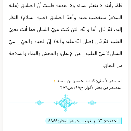
فلمّا رأيته لا يتعبّر لسانه ولا يفهمه ظننت أنّ الصادق (عليه
السلام) سيغضب عليه وأحدّ الصادق (عليه السلام) النظر
إليه، ثمّ قال: أما والله، لئن كنت عييّ اللسان فما أنت بعييّ
القلب، ثمّ قال (صلى الله عليه وآله): إنّ الحياء والعيّ _ عيّ
اللسان لا عيّ القلب _ من الإيمان، والفحش والبذاء والسلاطة
من النفاق.
المصدر الأصلي:
كتاب الحسين بن سعيد
/
المصدر من بحار الأنوار: ج
٦٨
،
ص٢٨٩
الحديث:
٢١
ترتيب جواهر البحار:
٤٨٤٤
/