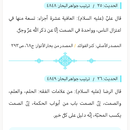
الحديث:
٢٥
ترتيب جواهر البحار:
٤٨٤٨
/
قال عليّ (عليه السلام): العافية عشرة أجزاء: تسعة منها في
اعتزال الناس، وواحدة في الصمت إلّا عن ذكر الله عزّ وجلّ.
المصدر الأصلي:
كنز الفوائد
المصدر من بحار الأنوار: ج
٦٨
،
ص٢٩٣
/
الحديث:
٢٦
ترتيب جواهر البحار:
٤٨٤٩
/
قال الرضا (عليه السلام): من علامات الفقه: الحلم، والعلم،
والصمت، إنّ الصمت باب من أبواب الحكمة، إنّ الصمت
يكسب المحبّة، إنّه دليل على كلّ خير.