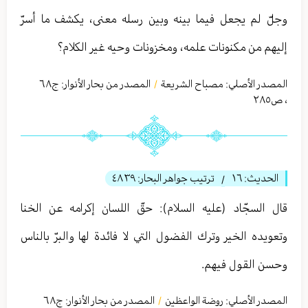
وجلّ لم يجعل فيما بينه وبين رسله معنى، يكشف ما أسرّ
إليهم من مكنونات علمه، ومخزونات وحيه غير الكلام؟
المصدر الأصلي:
مصباح الشريعة
المصدر من بحار الأنوار: ج
٦٨
/
،
ص٢٨٥
الحديث:
١٦
ترتيب جواهر البحار:
٤٨٣٩
/
قال السجّاد (عليه السلام): حقّ اللسان إكرامه عن الخنا
وتعويده الخير وترك الفضول التي لا فائدة لها والبرّ بالناس
وحسن القول فيهم.
المصدر الأصلي:
روضة الواعظين
المصدر من بحار الأنوار: ج
٦٨
/