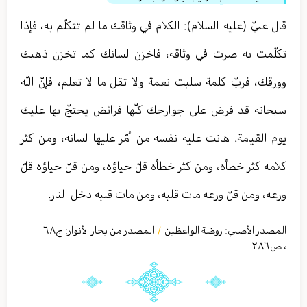
قال عليّ (عليه السلام): الكلام في وثاقك ما لم تتكلّم به، فإذا
تكلّمت به صرت في وثاقه، فاخزن لسانك كما تخزن ذهبك
وورقك، فربّ كلمة سلبت نعمة ولا تقل ما لا تعلم، فإنّ الله
سبحانه قد فرض على جوارحك كلّها فرائض يحتجّ بها عليك
يوم القيامة. هانت عليه نفسه من أمّر عليها لسانه، ومن كثر
كلامه كثر خطأه، ومن كثر خطأه قلّ حياؤه، ومن قلّ حياؤه قلّ
ورعه، ومن قلّ ورعه مات قلبه، ومن مات قلبه دخل النار.
المصدر الأصلي:
روضة الواعظين
المصدر من بحار الأنوار: ج
٦٨
/
،
ص٢٨٦