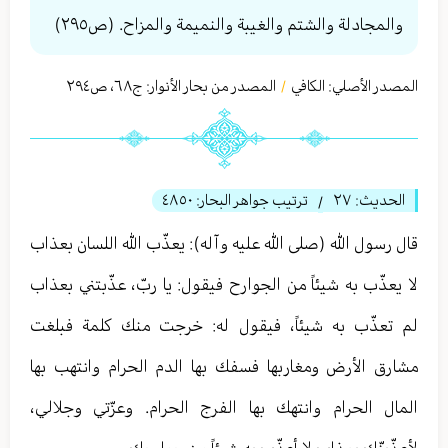
والمجادلة والشتم والغيبة والنميمة والمزاح. (ص٢٩٥)
المصدر الأصلي:
الكافي
المصدر من بحار الأنوار: ج
٦٨
،
ص٢٩٤
/
الحديث:
٢٧
ترتيب جواهر البحار:
٤٨٥٠
/
قال رسول الله (صلى الله عليه وآله): يعذّب الله اللسان بعذاب
لا يعذّب به شيئاً من الجوارح فيقول: يا ربّ، عذّبتني بعذاب
لم تعذّب به شيئاً، فيقول له: خرجت منك كلمة فبلغت
مشارق الأرض ومغاربها فسفك بها الدم الحرام وانتهب بها
المال الحرام وانتهك بها الفرج الحرام. وعزّتي وجلالي،