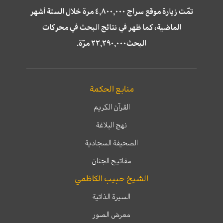
تمّت زيارة موقع سراج ٤,٨٠٠,٠٠٠ مرة خلال الستة أشهر
الماضية، كما ظهر في نتائج البحث في محركات
البحث٢٢,٢٩٠,٠٠٠ مرّة.
منابع الحكمة
القرآن الكريم
نهج البلاغة
الصحيفة السجادية
مفاتيح الجنان
الشيخ حبيب الكاظمي
السيرة الذاتية
معرض الصور