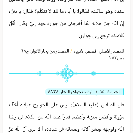
عنده وهو ساكت، فقالوا: يا أبه، ما لك لا تتكلّم؟ فقال: يا بنيّ،
إنّ الله جلّ جلاله لمّا أخرجني من جواره عهد إليّ وقال: أقلّ
كلامك، ترجع إلى جواري.
المصدر الأصلي:
قصص الأنبياء
المصدر من بحار الأنوار: ج
٦٨
/
،
ص٢٨٣
الحديث:
١٥
ترتيب جواهر البحار:
٤٨٣٨
/
قال الصادق (عليه السلام): ليس على الجوارح عبادة أخفّ
مؤونة وأفضل منزلة وأعظم قدراً عند الله من الكلام في رضا
الله ولوجهه ونشر آلائه ونعمائه في عباده، أ لا ترى أنّ الله عزّ