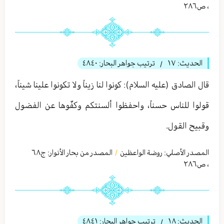
،
ص٢٨٦
الحديث:
١٧
ترتيب جواهر البحار:
٤٨٤٠
/
قال الصادق (عليه السلام): كونوا لنا زيناً ولا تكونوا علينا شيناً،
قولوا للناس حسناً، واحفظوا ألسنتكم وكفّوها عن الفضول
وقبيح القول.
المصدر الأصلي:
روضة الواعظين
المصدر من بحار الأنوار: ج
٦٨
/
،
ص٢٨٦
الحديث:
١٨
ترتيب جواهر البحار:
٤٨٤١
/