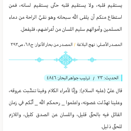
يستقيم قلبه، ولا يستقيم قلبه حتّى يستقيم لسانه، فمن
استطاع منكم أن يلقى الله سبحانه وهو نقيّ الراحة من دماء
المسلمين وأموالهم سليم اللسان من أعراضهم، فليفعل.
المصدر الأصلي:
نهج البلاغة
المصدر من بحار الأنوار: ج
٦٨
،
ص٢٩٢
/
الحديث:
٢٣
ترتيب جواهر البحار:
٤٨٤٦
/
قال عليّ (عليه السلام): وإنّا لأمراء الكلام وفينا تنشّبت عروقه،
وعلينا تهدّلت غصونه، واعلموا _ رحمكم الله _ أنّكم في زمان
القائل فيه بالحقّ قليل، واللسان عن الصدق كليل، واللازم
للحقّ ذليل.