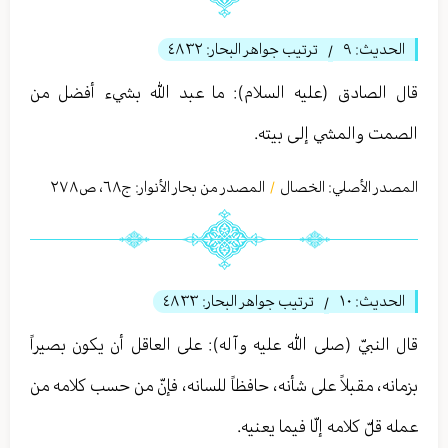
الحديث:
٩
ترتيب جواهر البحار:
٤٨٣٢
/
قال الصادق (عليه السلام): ما عبد الله بشيء أفضل من
الصمت والمشي إلى بيته.
المصدر الأصلي:
الخصال
المصدر من بحار الأنوار: ج
٦٨
،
ص٢٧٨
/
الحديث:
١۰
ترتيب جواهر البحار:
٤٨٣٣
/
قال النبيّ (صلى الله عليه وآله): على العاقل أن يكون بصيراً
بزمانه، مقبلاً على شأنه، حافظاً للسانه، فإنّ من حسب كلامه من
عمله قلّ كلامه إلّا فيما يعنيه.