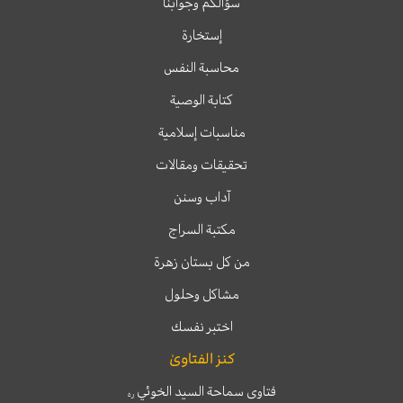
سؤالكم وجوابنا
إستخارة
محاسبة النفس
كتابة الوصية
مناسبات إسلامية
تحقيقات ومقالات
آداب وسنن
مكتبة السراج
من كل بستان زهرة
مشاكل وحلول
اختبر نفسك
كنز الفتاوىٰ
فتاوى سماحة السيد الخوئي
ره