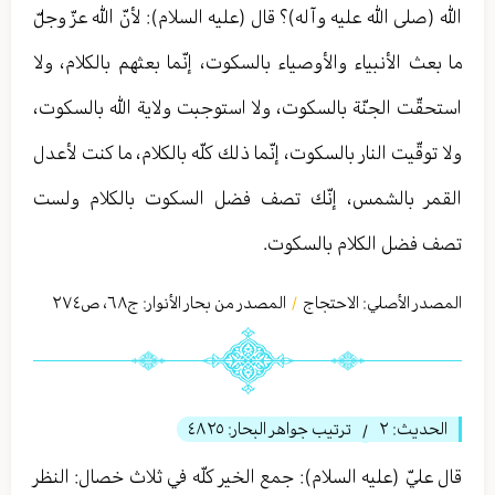
الله (صلى الله عليه وآله)؟ قال (عليه السلام): لأنّ الله عزّ وجلّ
ما بعث الأنبياء والأوصياء بالسكوت، إنّما بعثهم بالكلام، ولا
استحقّت الجنّة بالسكوت، ولا استوجبت ولاية الله بالسكوت،
ولا توقّيت النار بالسكوت، إنّما ذلك كلّه بالكلام، ما كنت لأعدل
القمر بالشمس، إنّك تصف فضل السكوت بالكلام ولست
تصف فضل الكلام بالسكوت.
المصدر الأصلي:
الاحتجاج
المصدر من بحار الأنوار: ج
٦٨
،
ص٢٧٤
/
الحديث:
٢
ترتيب جواهر البحار:
٤٨٢٥
/
قال عليّ (عليه السلام): جمع الخير كلّه في ثلاث خصال: النظر