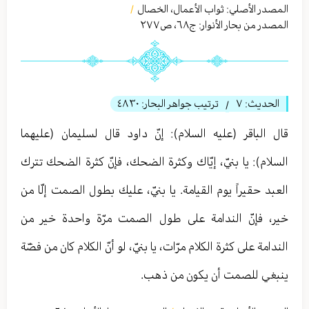
المصدر الأصلي:
ثواب الأعمال، الخصال
/
المصدر من بحار الأنوار: ج
٦٨
،
ص٢٧٧
الحديث:
٧
ترتيب جواهر البحار:
٤٨٣٠
/
قال الباقر (عليه السلام): إنّ داود قال لسليمان (عليهما
السلام): يا بنيّ، إيّاك وكثرة الضحك، فإنّ كثرة الضحك تترك
العبد حقيراً يوم القيامة. يا بنيّ، عليك بطول الصمت إلّا من
خير، فإنّ الندامة على طول الصمت مرّة واحدة خير من
الندامة على كثرة الكلام مرّات، يا بنيّ، لو أنّ الكلام كان من فضّة
ينبغي للصمت أن يكون من ذهب.