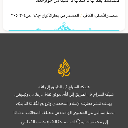
لأعذّبنّك بعذاب‏ لا أعذّب به شيئاً من جوارحك‏.
المصدر الأصلي:
الكافي
المصدر من بحار الأنوار: ج
٦٨
،
ص٣۰٤-٣۰٥
/
شبكة السراج في الطريق إلى الله
شبكة السراج في الطريق إلى الله؛ موقع ثقافي، إعلامي وتبليغي،
يهدف لنشر معارف الإسلام المحمّدي وترويج الثّقافة الدّينيّة،
يضمّ بساتين من المحتوى الهادف في مختلف المجالات، مضافا
إلى محاضرات ومؤلّفات سماحة الشّيخ حبيب الكاظمي.