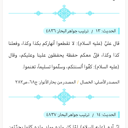
الحديث:
١٣
ترتيب جواهر البحار:
٤٨٣٦
/
قال عليّ (عليه السلام): لا تقطعوا أنهاركم بكذا وكذا، وفعلنا
كذا وكذا، فإنّ معكم حفظة يحفظون علينا وعليكم، وقال
(عليه السلام): كفّوا ألسنتكم، وسلّموا تسليماً، تغنموا.
المصدر الأصلي:
الخصال
المصدر من بحار الأنوار: ج
٦٨
،
ص٢٨٢
/
الحديث:
١٤
ترتيب جواهر البحار:
٤٨٣٧
/
إنّ آدم (عليه السلام) لمّا كثر ولده وولد ولده كانوا يحدّثون