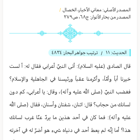
المصدر الأصلي:
معاني الأخبار، الخصال
/
المصدر من بحار الأنوار: ج
٦٨
،
ص٢٧٩
الحديث:
١١
ترتيب جواهر البحار:
٤٨٣٤
/
قال الصادق (عليه السلام): أتى النبيّ أعرابي فقال له: أ لست
خيرنا أباً وأمّاً، وأكرمنا عقباً ورئيسنا في الجاهلية والإسلام؟
فغضب النبيّ (صلى الله عليه وآله)، وقال: يا أعرابي، كم دون
لسانك من حجاب؟ قال: اثنان، شفتان وأسنان، فقال (صلى الله
عليه وآله): فما كان في أحد هذين ما يردّ عنّا غرب لسانك
هذا؟ أما إنّه لم يعط أحد في دنياه شيء هو أضرّ له في آخرته