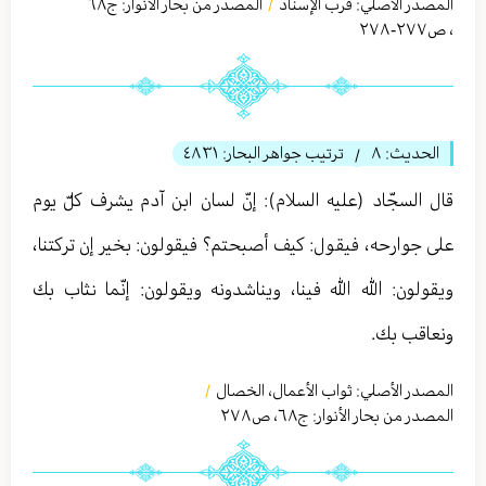
المصدر الأصلي:
قرب الإسناد
المصدر من بحار الأنوار: ج
٦٨
/
،
ص٢٧٧-٢٧٨
الحديث:
٨
ترتيب جواهر البحار:
٤٨٣١
/
قال السجّاد (عليه السلام): إنّ لسان ابن آدم يشرف كلّ يوم
على جوارحه، فيقول: كيف أصبحتم؟ فيقولون: بخير إن تركتنا،
ويقولون: الله الله فينا، ويناشدونه ويقولون: إنّما نثاب بك
ونعاقب بك.
المصدر الأصلي:
ثواب الأعمال، الخصال
/
المصدر من بحار الأنوار: ج
٦٨
،
ص٢٧٨