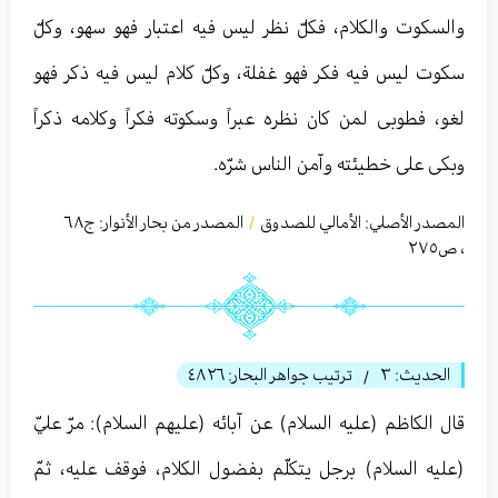
والسكوت والكلام، فكلّ نظر ليس فيه اعتبار فهو سهو، وكلّ
سكوت ليس فيه فكر فهو غفلة، وكلّ كلام ليس فيه ذكر فهو
لغو، فطوبى لمن كان نظره عبراً وسكوته فكراً وكلامه ذكراً
وبكى على خطيئته وآمن الناس شرّه.
المصدر الأصلي:
الأمالي للصدوق
المصدر من بحار الأنوار: ج
٦٨
/
،
ص٢٧٥
الحديث:
٣
ترتيب جواهر البحار:
٤٨٢٦
/
قال الكاظم (عليه السلام) عن آبائه (عليهم السلام): مرّ عليّ
(عليه السلام) برجل يتكلّم بفضول الكلام، فوقف عليه، ثمّ