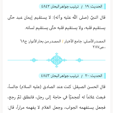
الحديث:
١٩
ترتيب جواهر البحار:
٤٨٤٢
/
قال النبيّ (صلى الله عليه وآله): لا يستقيم إيمان عبد حتّى
يستقيم قلبه، ولا يستقيم قلبه حتّى يستقيم لسانه.
المصدر الأصلي:
جامع الأخبار
المصدر من بحار الأنوار: ج
٦٨
/
،
ص٢٨٧
الحديث:
٢۰
ترتيب جواهر البحار:
٤٨٤٣
/
قال الحسن الصيقل‏: كنت عند الصادق (عليه السلام) جالساً،
فبعث غلاماً له أعجميّاً في حاجة إلى رجل، فانطلق ثمّ رجع،
فجعل يستفهمه الجواب، وجعل الغلام لا يفهمه مراراً، قال: