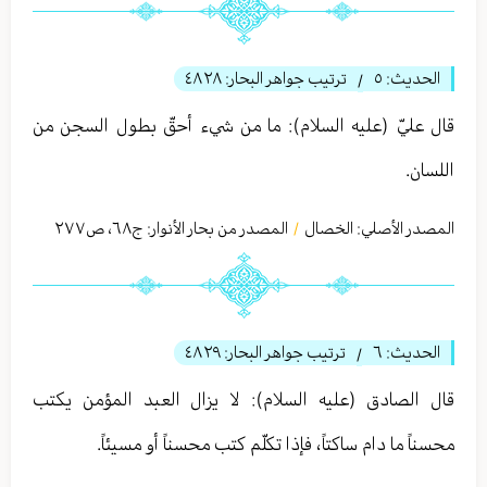
الحديث:
٥
ترتيب جواهر البحار:
٤٨٢٨
/
قال عليّ (عليه السلام): ما من شيء أحقّ بطول السجن من
اللسان.
المصدر الأصلي:
الخصال
المصدر من بحار الأنوار: ج
٦٨
،
ص٢٧٧
/
الحديث:
٦
ترتيب جواهر البحار:
٤٨٢٩
/
قال الصادق (عليه السلام): لا يزال العبد المؤمن يكتب
محسناً ما دام ساكتاً، فإذا تكلّم كتب محسناً أو مسيئاً.