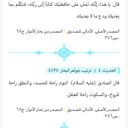
قال: يا هذا، إنّك تملي على حافظيك كتاباً إلى ربّك، فتكلّم بما
يعنيك ودع ما لا يعنيك.
المصدر الأصلي:
الأمالي للصدوق
المصدر من بحار الأنوار: ج
٦٨
/
،
ص٢٧٦
الحديث:
٤
ترتيب جواهر البحار:
٤٨٢٧
/
قال الصادق (عليه السلام): النوم راحة للجسد، والنطق راحة
للروح، والسكوت راحة للعقل.
المصدر الأصلي:
الأمالي للصدوق
المصدر من بحار الأنوار: ج
٦٨
/
،
ص٢٧٦