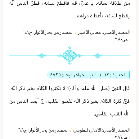
من طلاقة لسانه. يا عليّ، قم فاقطع لسانه، فظنّ الناس أنّه
يقطع لسانه، فأعطاه دراهم.
المصدر الأصلي:
معاني الأخبار
المصدر من بحار الأنوار: ج
٦٨
/
،
ص٢٨۰
الحديث:
١٢
ترتيب جواهر البحار:
٤٨٣٥
/
قال النبيّ (صلى الله عليه وآله): لا تكثروا الكلام بغير ذكر الله،
فإنّ كثرة الكلام بغير ذكر الله تقسو القلب، إنّ أبعد الناس من
الله القلب القاسي.
المصدر الأصلي:
الأمالي للطوسي
المصدر من بحار الأنوار: ج
٦٨
/
،
ص٢٨١