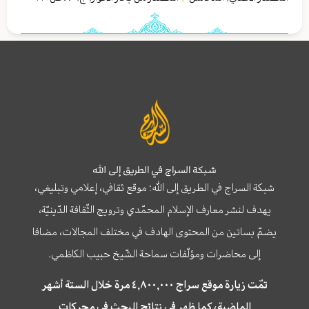
شبكة السراج في الطريق إلى الله
شبكة السراج في الطريق إلى الله؛ موقع ثقافي، إعلامي وتبليغي،
يهدف لنشر معارف الإسلام المحمّدي وترويج الثّقافة الدّينيّة،
يضمّ بساتين من المحتوى الهادف في مختلف المجالات، مضافا
إلى محاضرات ومؤلّفات سماحة الشّيخ حبيب الكاظمي.
تمّت زيارة موقع سراج ٤,٨٠٠,٠٠٠ مرة خلال الستة أشهر
الماضية، كما ظهر في نتائج البحث في محركات