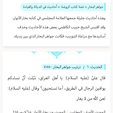
جواهر البحار
»
تتمة كتاب الروضة
» أحاديث في الدياثة والقيادة
وهذه أحاديث جليلة جمعها العلامة المجلسي في كتابه بحار الأنوار،
وقد اقتبس الشيخ حبيب الكاظمي بعض هذه الأحاديث وحذف
أسانيدها مع مراعاة التبويب، فكانت جواهر البحار الذي بين يديك.
الحديث:
١
ترتيب جواهر البحار:
٧٥٥٠
/
قال عليّ (عليه السلام): يا أهل العراق، نبّئت أنّ نساءكم
يوافين الرجال في الطريق، أ ما تستحيون؟ وقال (عليه السلام):
لعن الله من لا يغار.
المصدر الأصلي:
المحاسن
المصدر من بحار الأنوار: ج
٧٦
،
ص١١٥
/