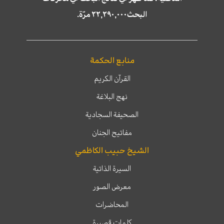
البحث٢٢,٢٩٠,٠٠٠ مرّة.
منابع الحكمة
القرآن الكريم
نهج البلاغة
الصحيفة السجادية
مفاتيح الجنان
الشيخ حبيب الكاظمي
السيرة الذاتية
معرض الصور
المحاضرات
كلمات قصيرة