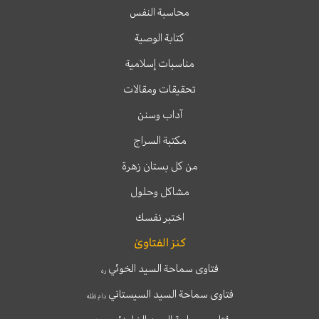
محاسبة النفس
كتابة الوصية
مناسبات إسلامية
تحقيقات ومقالات
آداب وسنن
مكتبة السراج
من كل بستان زهرة
مشاكل وحلول
اختبر نفسك
كنز الفتاوىٰ
فتاوى سماحة السيد الخوئي
ره
فتاوى سماحة السيد السيستاني
دام ظله