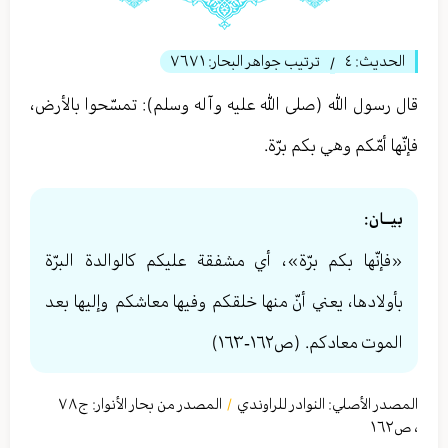
الحديث:
٤
ترتيب جواهر البحار:
٧٦٧١
/
قال رسول الله (صلى الله عليه وآله وسلم): تمسّحوا بالأرض،
فإنّها أمّكم وهي بكم برّة.
بيــان:
«فإنّها بكم برّة»، أي مشفقة عليكم كالوالدة البرّة
بأولادها، يعني أنّ منها خلقكم وفيها معاشكم وإليها بعد
الموت معادكم. (ص١٦٢-١٦٣)
المصدر الأصلي:
النوادر للراوندي
المصدر من بحار الأنوار: ج
٧٨
/
،
ص١٦٢