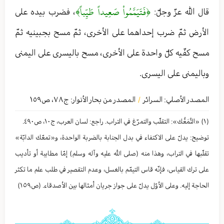
﴿فَتَيَمَّمُواْ صَعِيداً طَيِّباً﴾
قال الله عزّ وجلّ:
، فضرب بيده على
الأرض ثمّ ضرب إحداهما على الأخرى، ثمّ مسح بجبينیه ثمّ
مسح كفّيه كلّ واحدة على الأخرى، مسح باليسرى على اليمنى
وباليمنى على اليسرى.
المصدر الأصلي:
السرائر
المصدر من بحار الأنوار: ج
٧٨
،
ص١٥٩
/
(١) «التَّمَعُّك»: التقلّب والتمرّغ في التراب. راجع: لسان العرب، ج١٠، ص٤٩٠.
توضیح: يدلّ على الاكتفاء في بدل الجنابة بالضربة الواحدة، و«تمعّك الدابّة»
تقلّبها في التراب، وهذا منه (صلى الله عليه وآله وسلم) إمّا مطايبة أو تأديب
على ترك القياس، فإنّه قاس التيمّم بالغسل، وعدم التقصير في طلب علم ما تكثر
الحاجة إليه. وعلى الأوّل يدلّ على جواز جريان أمثالها بين الأصدقاء. (ص١٥٩)