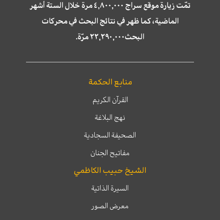
تمّت زيارة موقع سراج ٤,٨٠٠,٠٠٠ مرة خلال الستة أشهر
الماضية، كما ظهر في نتائج البحث في محركات
البحث٢٢,٢٩٠,٠٠٠ مرّة.
منابع الحكمة
القرآن الكريم
نهج البلاغة
الصحيفة السجادية
مفاتيح الجنان
الشيخ حبيب الكاظمي
السيرة الذاتية
معرض الصور