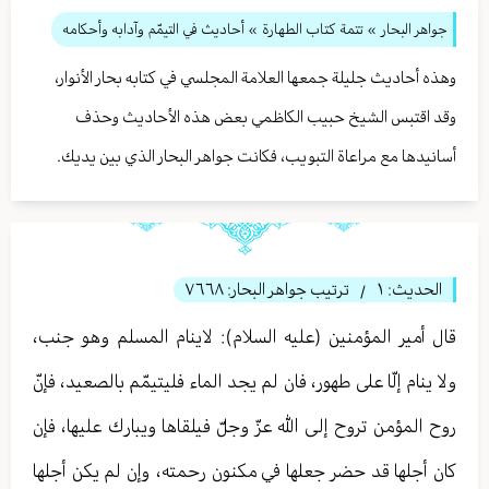
جواهر البحار
»
تتمة كتاب الطهارة
» أحاديث في التيمّم وآدابه وأحكامه
وهذه أحاديث جليلة جمعها العلامة المجلسي في كتابه بحار الأنوار،
وقد اقتبس الشيخ حبيب الكاظمي بعض هذه الأحاديث وحذف
أسانيدها مع مراعاة التبويب، فكانت جواهر البحار الذي بين يديك.
الحديث:
١
ترتيب جواهر البحار:
٧٦٦٨
/
قال أمير المؤمنين (عليه السلام): لاينام المسلم وهو جنب،
ولا ينام إلّا على طهور، فان لم يجد الماء فليتیمّم بالصعيد، فإنّ
روح المؤمن تروح إلى الله عزّ وجلّ فيلقاها ويبارك عليها، فإن
كان أجلها قد حضر جعلها في مكنون رحمته، وإن لم يكن أجلها