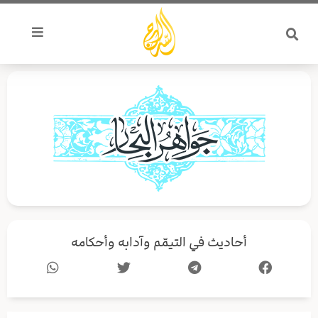
خطي
لى
لمحتوى
أحاديث في التيمّم وآدابه وأحكامه