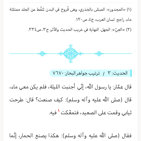
(١) «المجدور»: المبتلی بالجَدَرِي، وهی قُروح في البدن تَنَفَّط عن الجلد ممتلئة
ماء. راجع: لسان العرب، ج٤، ص١٢٠.
(٢) «العِيّ»: الجهل. النهاية في غريب الحديث والأثر، ج٣، ص٣٣٤.
الحديث:
٣
ترتيب جواهر البحار:
٧٦٧٠
/
قال عمّار: يا رسول الله، إنّي أجنبت الليلة، فلم يكن معي ماء،
قال (صلى الله عليه وآله وسلم): كيف صنعت؟ قال: طرحت
١
ثيابي وقمت على الصعيد، فتمعّكت
فيه.
فقال (صلى الله عليه وآله وسلم): هكذا يصنع الحمار، إنّما