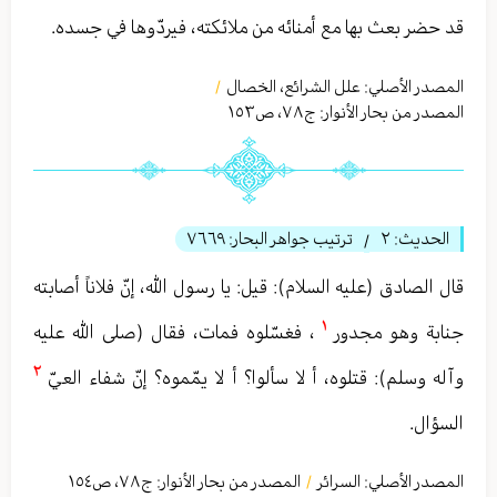
قد حضر بعث بها مع أمنائه من ملائكته، فيردّوها في جسده.
المصدر الأصلي:
علل الشرائع، الخصال
/
المصدر من بحار الأنوار: ج
٧٨
،
ص١٥٣
الحديث:
٢
ترتيب جواهر البحار:
٧٦٦٩
/
قال الصادق (عليه السلام): قيل: يا رسول الله، إنّ فلاناً أصابته
١
جنابة وهو مجدور
، فغسّلوه فمات، فقال (صلى الله عليه
٢
وآله وسلم): قتلوه، أ لا سألوا؟ أ لا يمّموه؟ إنّ شفاء العيّ
السؤال.
المصدر الأصلي:
السرائر
المصدر من بحار الأنوار: ج
٧٨
،
ص١٥٤
/