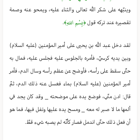
وينبّهه على شكر الله تعالی والثناء عليه، ويمحو عنه وصمة
﴿بِسْمِ اللهِ﴾
تقصيره عند تركه قول
.
لقد دخل عبد الله بن يحيى على أمير المؤمنين (عليه السلام)
وبين يديه كرسيّ، فأمره بالجلوس عليه فجلس عليه، فمال به
حتّى سقط على رأسه، فأوضح عن عظم رأسه وسال الدم، فأمر
أمير المؤمنين (عليه السلام) بماء فغسل عنه ذلك الدم، ثمّ
قال: ادن منّي، فوضع يده على موضحته _ وقد كان يجد في
ألمها ما لا صبر له معه _ ومسح يده عليها وتفل فيها، فما هو
أن فعل ذلك حتّى اندمل فصار كأنّه لم يصبه شيء قطّ.