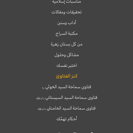
مناسبات إسلامية
تحقيقات ومقالات
آداب وسنن
مكتبة السراج
من كل بستان زهرة
مشاكل وحلول
اختبر نفسك
كنز الفتاوىٰ
فتاوى سماحة السيد الخوئي
ره
فتاوى سماحة السيد السيستاني
دام ظله
فتاوى سماحة السيد الخامنئي
دام ظله
أحكام تهمّك
T
T
I
F
e
w
n
a