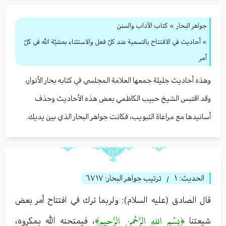
جواهر البحار
»
كتاب الآداب والسنن
» أحاديث في الافتتاح بالتسمية عند كلّ فعل والاستثناء بمشيّة الله في كلّ
أمر
وهذه أحاديث جليلة جمعها العلامة المجلسي في كتابه بحار الأنوار،
وقد اقتبس الشيخ حبيب الكاظمي بعض هذه الأحاديث وحذف
أسانيدها مع مراعاة التبويب، فكانت جواهر البحار الذي بين يديك.
الحديث:
١
ترتيب جواهر البحار:
٦٧١٧
/
قال الصادق (عليه السلام): ولربما ترك في افتتاح أمر بعض
﴿بِسْمِ اللهِ الرَّحْمنِ الرَّحيمِ﴾
شيعتنا
، فيمتحنه الله بمكروه،