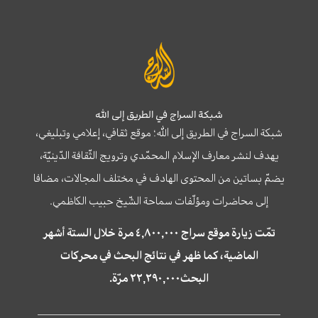
شبكة السراج في الطريق إلى الله
شبكة السراج في الطريق إلى الله؛ موقع ثقافي، إعلامي وتبليغي،
يهدف لنشر معارف الإسلام المحمّدي وترويج الثّقافة الدّينيّة،
يضمّ بساتين من المحتوى الهادف في مختلف المجالات، مضافا
إلى محاضرات ومؤلّفات سماحة الشّيخ حبيب الكاظمي.
تمّت زيارة موقع سراج ٤,٨٠٠,٠٠٠ مرة خلال الستة أشهر
الماضية، كما ظهر في نتائج البحث في محركات
البحث٢٢,٢٩٠,٠٠٠ مرّة.