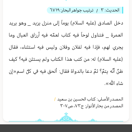
الحديث:
٣
ترتيب جواهر البحار:
٦٧١٩
/
دخل الصادق (عليه السلام) يوماً إلى منزل يزيد _ وهو يريد
العمرة _ فتناول لوحاً فيه كتاب لعمّه فيه أرزاق العيال وما
يجري لهم، فإذا فيه لفلان وفلان وليس فيه استثناء، فقال
(عليه السلام) له: من كتب هذا الكتاب ولم يستثن فيه؟ كيف
ظنّ أنّه يتمّ؟ ثمّ دعا بالدواة فقال: ألحق فيه في كلّ اسم«إن
شاء الله».
المصدر الأصلي:
كتاب الحسين بن سعيد
/
المصدر من بحار الأنوار: ج
٧٣
،
ص٣۰٧