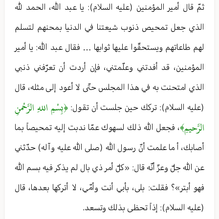
ثمّ قال أمير المؤمنين (عليه السلام): يا عبد الله، الحمد لله
الذي جعل تمحيص ذنوب شيعتنا في الدنيا بمحنهم لتسلم
لهم طاعاتهم ويستحقّوا عليها ثوابها … فقال عبد الله: يا أمير
المؤمنين، قد أفدتني وعلّمتني، فإن أردت أن تعرّفني ذنبي
الذي امتحنت به في هذا المجلس حتّى لا أعود إلى مثله، قال
﴿بِسْمِ اللهِ الرَّحْمنِ
(عليه السلام): تركك حين جلست أن تقول:
الرَّحيمِ﴾
، فجعل الله ذلك لسهوك عمّا ندبت إليه تمحيصاً بما
أصابك، أ ما علمت أنّ رسول الله (صلى الله عليه وآله) حدّثني
عن الله جلّ وعزّ أنّه قال: «كلّ أمر ذي بال لم يذكر فيه بسم الله
فهو أبتر»؟ فقلت: بلى، بأبي أنت وأمّي، لا أتركها بعدها، قال
(عليه السلام): إذاً تحظى بذلك وتسعد.