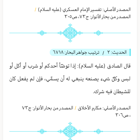
المصدر الأصلي:
تفسير الإمام العسكري (عليه السلام)
/
المصدر من بحار الأنوار: ج
٧٣
،
ص٣۰٥
الحديث:
٢
ترتيب جواهر البحار:
٦٧١٨
/
قال الصادق (عليه السلام): إذا توضّأ أحدكم أو شرب أو أكل أو
لبس وكلّ شيء يصنعه ينبغي له أن يسمّي، فإن لم يفعل كان
للشيطان فيه شرك.
المصدر الأصلي:
مكارم الأخلاق
المصدر من بحار الأنوار: ج
٧٣
/
،
ص٣۰٦