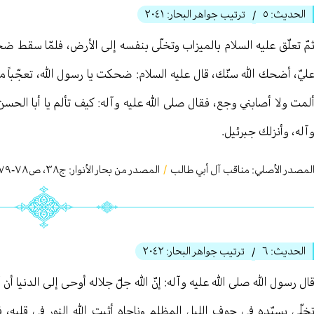
الحديث:
٥
ترتيب جواهر البحار:
٢٠٤١
/
مّ تعلّق عليه السلام بالميزاب وتخلّى بنفسه إلى الأرض، فلمّا سقط ضح
ليّ، أضحك الله سنّك، قال عليه السلام: ضحكت يا رسول الله، تعجّباً 
لمت ولا أصابني وجع، فقال صلى الله عليه وآله: كيف تألم يا أبا الحس
آله، وأنزلك جبرئيل.
لمصدر الأصلي:
مناقب آل أبي طالب
/
المصدر من بحار الأنوار: ج
٣٨
،
ص٧٨-٧٩
الحديث:
٦
ترتيب جواهر البحار:
٢٠٤٢
/
ال رسول الله صلى الله عليه وآله: إنّ الله جلّ جلاله أوحى إلى الدنيا
خلّى بسيّده في جوف الليل المظلم وناجاه أثبت الله النور في قلبه، فإ