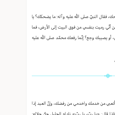
ك، فقال النبيّ صلى الله عليه وآله: ما يضحكك؟ يا
من أنّي رميت بنفسي من فوق البيت إلى الأرض، فما
ن، أو يصيبك وجع؟ إنّما رفعك محمّد صلى الله عليه
 أن أتعبي من خدمك واخدمي من رفضك، وإنّ العبد إذا
ذا قال: «يا ربّ، يا ربّ» ناداه الجليل جلّ جلاله: