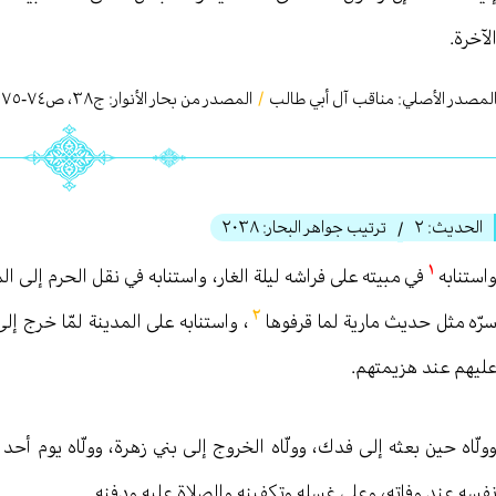
لآخرة.
لمصدر الأصلي:
مناقب آل أبي طالب
/
المصدر من بحار الأنوار: ج
٣٨
،
ص٧٤-٧٥
الحديث:
٢
ترتيب جواهر البحار:
٢٠٣٨
/
١
استنابه
في مبيته على فراشه ليلة الغار، واستنابه في نقل الحرم إلى الم
٢
رّه مثل حديث مارية لما قرفوها
، واستنابه على المدينة لمّا خرج إل
ليهم عند هزيمتهم.
ولّاه حين بعثه إلى فدك، وولّاه الخروج إلى بني زهرة، وولّاه يوم أحد
فسه عند وفاته، وعلى غسله وتكفينه والصلاة عليه ودفنه.