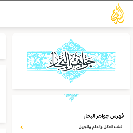
خطي
لى
لمحتوى
أ
و
ه
فهرس جواهر البحار
كتاب العقل والعلم والجهل