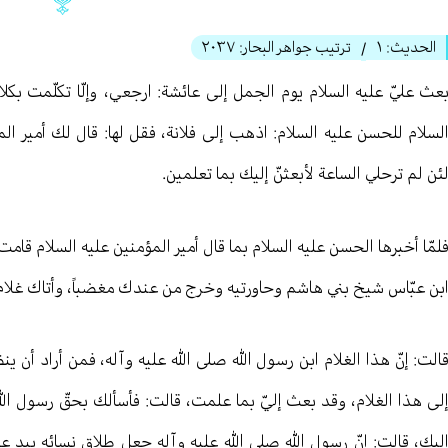
الحديث:
١
ترتيب جواهر البحار:
٢٠٣٧
/
عث عليّ عليه السلام يوم الجمل إلى عائشة: ارجعي، وإلّا تكلّمت بكلام
لسلام للحسن عليه السلام: اذهب إلى فلانة، فقل لها: قال لك أمير المؤ
ئن لم ترحلي الساعة لأبعثنّ إليك بما تعلمين.
لمّا أخبرها الحسن عليه السلام بما قال أمير المؤمنين عليه السلام قامت ث
بن عبّاس شيخ بني هاشم وحاورتيه وخرج من عندك مغضباً، وأتاك غلام
الت: إنّ هذا الغلام ابن رسول الله صلى الله عليه وآله، فمن أراد أن ي
لى هذا الغلام، وقد بعث إليّ بما علمت، قالت: فأسألك بحقّ رسول الله 
ليك، قالت: إنّ رسول الله صلى الله عليه وآله جعل طلاق نسائه بيد علي