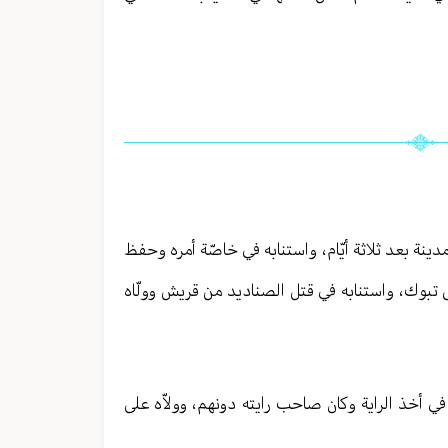
دينة بعد ثلاثة أيّام، واستنابه في خاصّة أمره وحفظ
ى تبوك، واستنابه في قتل الصناديد من قريش وولّاه
 في أخذ الراية وكان صاحب رايته دونهم، وولاّه على