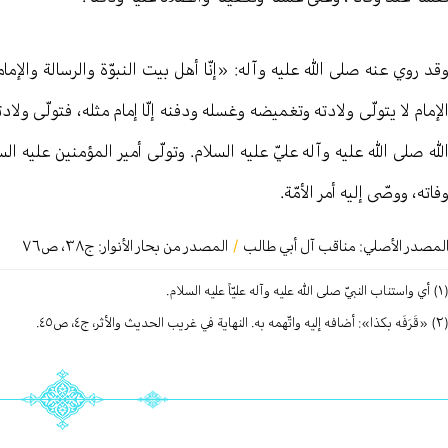
قد روي عنه صلى الله عليه وآله: «إنّا أهل بيت النبوّة والرسالة والإمامة
لإمام لا يتولّى ولادته وتغميضه وغسله ودفنه إلّا إمام مثله، فتولّى ولا
لله صلى الله عليه وآله عليّ عليه السلام. وتولّى أمير المؤمنين عليه ا
فاته، ووصّى إليه أمر الأمّة.
لمصدر الأصلي:
مناقب آل أبي طالب
/
المصدر من بحار الأنوار: ج
٣٨
،
ص٧٦
نبيّ صلى الله عليه وآله علیّاً عليه السلام.
فه إليه واتّهمه به. النهاية في غريب الحديث والأثر، ج٤، ص٤٥.