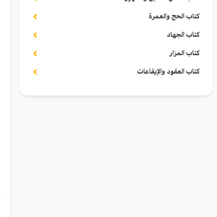
كتاب الحج والعمرة
و
كتاب الجهاد
ا
كتاب المزار
كتاب العقود والإيقاعات
ا
و
ا
(١) أي واستناب ال
(٢) «قَرَفَه بكذا»: أضا