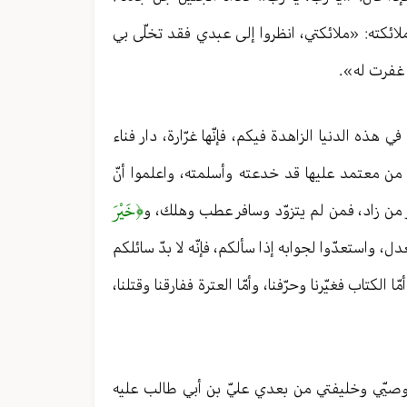
ائكته: «ملائكتي، انظروا إلى عبدي فقد تخلّى بي
د غفرت له».
ي هذه الدنيا الزاهدة فيكم، فإنّها غرّارة، دار فناء
 من معتمد عليها قد خدعته وأسلمته، واعلموا أنّ
﴿خَيْرَ
افر من زاد، فمن لم يتزوّد وسافر عطب وهلك، و
دل، واستعدّوا لجوابه إذا سألكم، فإنّه لا بدّ سائلكم
الكتاب فغيّرنا وحرّفنا، وأمّا العترة ففارقنا وقتلنا،
 وصيّي وخليفتي من بعدي عليّ بن أبي طالب عليه