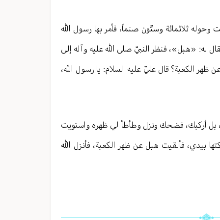
ت وحوله ثلاثمائة وستّون صنماً، فأمر بها رسول الله
ال له: «هبل»، فنظر النبيّ صلى الله عليه وآله إلى
ن ظهر الكعبة؟ قال عليّ عليه السلام: يا رسول الله،
ه، بل أركبك، فضحك ونزل وطأطأ لي ظهره واستويت
تها بيدي، فألقيت هبل عن ظهر الكعبة، فأنزل الله