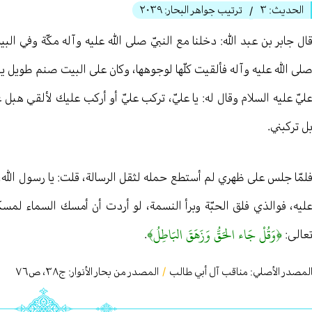
الحديث:
٣
ترتيب جواهر البحار:
٢٠٣٩
/
ال جابر بن عبد الله: دخلنا مع النبيّ صلى الله عليه وآله مكّة وفي البي
لى الله عليه وآله فألقيت كلّها لوجوهها، وكان على البيت صنم طويل يق
ليّ عليه السلام وقال له: يا عليّ، تركب عليّ أو أركب عليك لألقي هبل ع
ل تركبني.
لمّا جلس على ظهري لم أستطع حمله لثقل الرسالة، قلت: يا رسول الل
ليه، فوالذي فلق الحبّة وبرأ النسمة، لو أردت أن أمسك السماء لمسك
﴿وَقُلْ جَاء الحَقُّ وَزَهَقَ البَاطِلُ﴾
عالی:
.
لمصدر الأصلي:
مناقب آل أبي طالب
/
المصدر من بحار الأنوار: ج
٣٨
،
ص٧٦