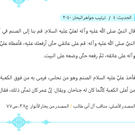
الحديث:
٤
ترتيب جواهر البحار:
٢٠٤٠
/
ال النبيّ صلى الله عليه وآله لعليّ عليه السلام: قم بنا إلى الصنم في أع
لنبيّ صلى الله عليه وآله: قم على عاتقي حتّى أرفعك عليه، فأعطاه عليّ
آله على عاتقه، ثمّ رفعه حتّى وضعه على البيت.
أخذ عليّ عليه السلام الصنم وهو من نحاس، فرمى به من فوق الكعبة، 
ن أعلى الكعبة كأنّما كان له جناحان. ويقال: إنّ عمر كان تمنّى ذلك، فقال
لمصدر الأصلي:
مناقب آل أبي طالب
/
المصدر من بحار الأنوار: ج
٣٨
،
ص٧٧