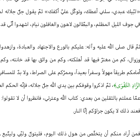
لبّيك عبدي، سلني أعطك، وتوكّل عليّ أكفك» ثمّ يقول جلّ جلاله لمل
ي جوف الليل المظلم، والبطّالون لاهون والغافلون نيام، اشهدوا أنّي ق
مّ قال صلى الله عليه وآله: عليكم بالورع والاجتهاد والعبادة، وازهدوا ف
زوال، كم من مغترّ فيها قد أهلكته، وكم من واثق بها قد خانته، وكم
مامكم طريقاً مهولاً وسفراً بعيداً، وممرّكم على الصراط، ولا بدّ للمس
لزَّادِ التَّقْوَى﴾
، ثمّ اذكروا وقوفكم بين يدي الله جلّ جلاله، فإنّه الحكم الع
مّا عملتم بالثقلين من بعدي: كتاب الله وعترتي، فانظروا أن لا تقولوا: أمّا 
عند ذلك لا يكون جزاؤكم إلّا النار.
من أراد منكم أن يتخلّص من هول ذلك اليوم، فليتولّ وليّي وليتّبع