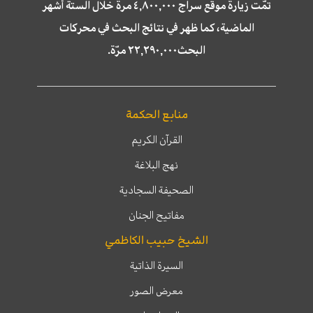
تمّت زيارة موقع سراج ٤,٨٠٠,٠٠٠ مرة خلال الستة أشهر
الماضية، كما ظهر في نتائج البحث في محركات
البحث٢٢,٢٩٠,٠٠٠ مرّة.
منابع الحكمة
القرآن الكريم
نهج البلاغة
الصحيفة السجادية
مفاتيح الجنان
الشيخ حبيب الكاظمي
السيرة الذاتية
معرض الصور