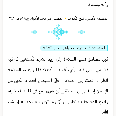
وآله وسلم).
المصدر الأصلي:
فتح الأبواب
المصدر من بحار الأنوار: ج
٨٨
،
ص٢٤١
/
الحديث:
٢
ترتيب جواهر البحار:
٨٨٧٦
/
قيل للصادق (عليه السلام): إنّي أريد الشيء فأستخير الله فيه
فلا يفي، ولي فيه الرأي، أفعله أو أدعه؟ فقال (عليه السلام):
انظر إذا قمت إلى الصلاة _ فإنّ الشيطان أبعد ما يكون من
الإنسان إذا قام إلى الصلاة _ أيّ شيء يقع في قلبك فخذ به،
وافتح المصحف فانظر إلى أوّل ما ترى فيه فخذ به إن شاء
الله.