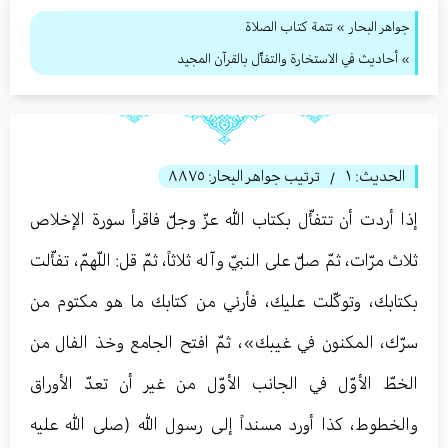
جواهر البحار
»
تتمة كتاب الصلاة
» أحاديث في الاستخارة والتفأّل بالقرآن المجيد
الحديث:
١
ترتيب جواهر البحار:
٨٨٧٥
/
إذا أردت أن تتفأّل بكتاب الله عزّ وجلّ فاقرأ سورة الإخلاص
ثلاث مرّات، ثمّ صلّ على النبيّ وآله ثلاثاً، ثمّ قل: اللّهمّ، تفأّلت
بكتابك، وتوكّلت عليك، فأرني من كتابك ما هو مكتوم من
سرّك، المكنون في غيبك»، ثمّ افتح الجامع وخذ الفال من
الخطّ الأوّل في الجانب الأوّل من غير أن تعدّ الأوراق
والخطوط، كذا أورد مسنداً إلى رسول الله (صلى الله عليه