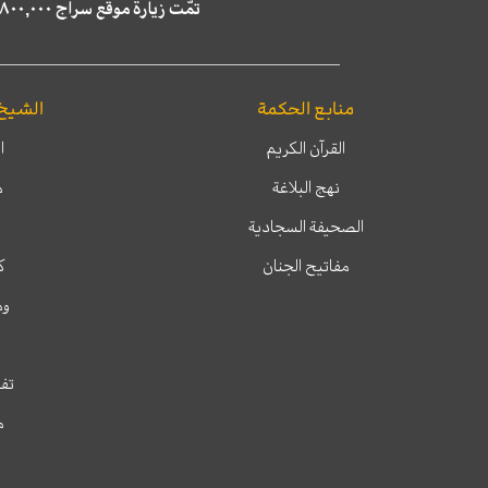
تمّت زيارة موقع سراج ٤,٨٠٠,٠٠٠ مرة خلال الستة أشهر الماضية، كما ظهر في نتائج البحث في محركات البحث٢٢,٢٩٠,٠٠٠ مرّة.
منابع الحكمة
الشيخ
القرآن الكريم
ا
نهج البلاغة
م
الصحيفة السجادية
مفاتيح الجنان
ك
وم
تفس
م