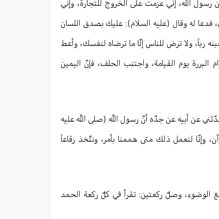
ن رسول الله، إنّي عزمت على الخروج للتجارة، وإنّي
 فدعا له وقال (عليه السلام): عليك بصدق اللسان
نه رباً، ولا ترض للناس إلّا ما ترضاه لنفسك، وأعط
 البررة يوم القيامة، واجتنب الحلف، فإنّ اليمين
ّثني عن أبيه عن جدّه أنّ رسول الله (صلى الله عليه
، وإنّا لنعمل ذلك متى هممنا بأمر، ونتّخذ رقاعاً
غ الوضوء، وصلّ ركعتين: تقرأ في كلّ ركعة الحمد