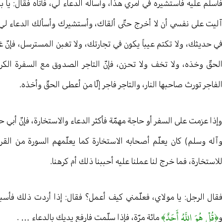
أسلّم عليه فأستشيره في أمري هذا، وأسأله الدعاء لي، فأتاه فقال: يا ب
ليت على نفسي أن لا أخرج حتّى ألقاك، وأستشيرك وأسألك الدعاء لي،
ي حديثك، ولا تكتم عيباً يكون في تجارتك، ولا تغبن المسترسل، فإنّ غب
لحقّ وخذه، ولا تخف ولا تحزن، فإنّ التاجر الصدوق مع السفرة الكرام
لفاجر تورث صاحبها النار، والتاجر فاجر إلّا من أعطى الحقّ وأخذه.
إذا عزمت على السفر أو حاجة مهمّة فأكثر الدعاء والاستخارة، فإنّ أبي حد
آله وسلم) كان يعلّم أصحابه الاستخارة كما يعلّمهم السورة من القرآن
لاستخارة، فما خرج لنا عملنا عليه أحببنا ذلك أم كرهنا.
قال الرجل: يا مولاي، فعلّمني كيف أعمل؟ فقال: إذا أردت ذلك فأسب
﴿قُلۡ هُوَ اللَّهُ أَحَدٌ﴾
مائة مرّة، فإذا سلّمت فارفع يديك بالدعاء … .