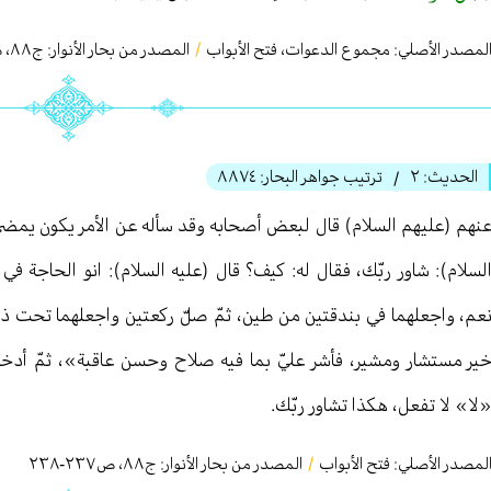
لمصدر الأصلي:
مجموع الدعوات، فتح الأبواب
/
المصدر من بحار الأنوار: ج
٨٨
،
ص
الحديث:
٢
ترتيب جواهر البحار:
٨٨٧٤
/
نهم (عليهم السلام) قال لبعض أصحابه وقد سأله عن الأمر يكون يمضي 
لسلام): شاور ربّك، فقال له: كيف؟ قال (عليه السلام): انو الحاجة 
عم، واجعلهما في بندقتين من طين، ثمّ صلّ ركعتين واجعلهما تحت ذيل
ير مستشار ومشير، فأشر عليّ بما فيه صلاح وحسن عاقبة»، ثمّ أدخل
لا» لا تفعل، هكذا تشاور ربّك.
لمصدر الأصلي:
فتح الأبواب
/
المصدر من بحار الأنوار: ج
٨٨
،
ص٢٣٧-٢٣٨