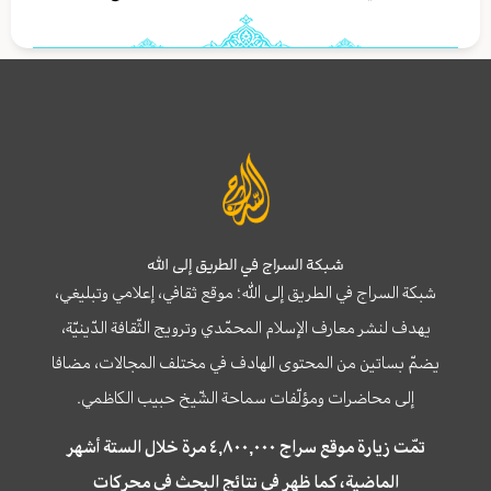
شبكة السراج في الطريق إلى الله
شبكة السراج في الطريق إلى الله؛ موقع ثقافي، إعلامي وتبليغي،
يهدف لنشر معارف الإسلام المحمّدي وترويج الثّقافة الدّينيّة،
يضمّ بساتين من المحتوى الهادف في مختلف المجالات، مضافا
إلى محاضرات ومؤلّفات سماحة الشّيخ حبيب الكاظمي.
تمّت زيارة موقع سراج ٤,٨٠٠,٠٠٠ مرة خلال الستة أشهر
الماضية، كما ظهر في نتائج البحث في محركات