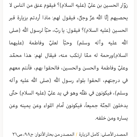
زوّار الحسين بن عليّ (عليه السلام)؟ فيقوم عنق من الناس لا
يحصيهم إلّا الله عزّ وجلّ، فيقول لهم: ماذا أردتم بزيارة قبر
الحسين (عليه السلام)؟ فيقول: يا ربّ، حبّاً لرسول الله (صلى
الله عليه وآله وسلم) وحبّاً لعليّ وفاطمة (عليهما
السلام)ورحمة له ممّا ارتكب منه، فيقال لهم: هذا محمّد
وعليّ وفاطمة والحسن والحسين، فالحقوا بهم، فأنتم معهم
في درجتهم، الحقوا بلواء رسول الله (صلى الله عليه وآله
وسلم)، فيكونون في ظلّه وهو في يد عليّ (عليه السلام) حتّى
يدخلون الجنّة جميعاً، فيكونون أمام اللواء وعن يمينه وعن
يساره ومن خلفه.
المصدر الأصلي:
كامل الزيارة
المصدر من بحار الأنوار: ج
٩٨
،
ص٢١
/