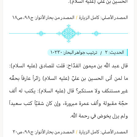
الحسين بن عليّ (عليه السلام).
المصدر الأصلي:
كامل الزيارة
المصدر من بحار الأنوار: ج
٩٨
،
ص١٨
/
الحديث:
٢
ترتيب جواهر البحار:
١٠٢٣٠
/
قال عبد الله بن میمون القدّاح: قلت للصادق (عليه السلام):
ما لمن أتى الحسين بن عليّ (عليه السلام) زائراً عارفاً بحقّه
غير مستنكف ولا مستكبر؟ قال (عليه السلام): يكتب له ألف
حجّة مقبولة وألف عمرة مبرورة، وإن كان شقيّاً كتب سعيداً
ولم يزل يخوض في رحمة الله.
المصدر الأصلي:
كامل الزيارة
المصدر من بحار الأنوار: ج
٩٨
،
ص٢٠
/