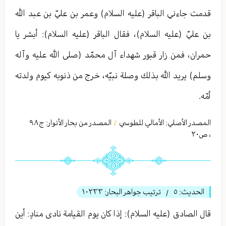
قدمت جاءني الباقر (عليه السلام) وعمر بن عليّ بن عبد الله
بن عليّ (عليه السلام)، فقال الباقر (عليه السلام): أبشر يا
حمران، فمن زار قبور شهداء آل محمّد (صلى الله عليه وآله
وسلم) يريد الله بذلك وصلة نبيّه، خرج من ذنوبه كيوم ولدته
أمّه.
المصدر الأصلي:
الأمالي للطوسي
المصدر من بحار الأنوار: ج
٩٨
/
،
ص٢٠
الحديث:
٥
ترتيب جواهر البحار:
١٠٢٣٣
/
قال الصادق (عليه السلام): إذا كان يوم القيامة نادى منادٍ: أين