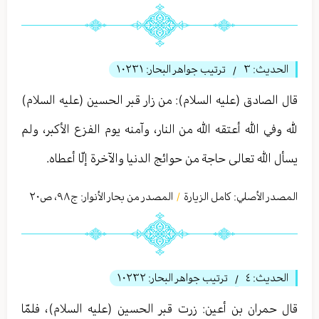
الحديث:
٣
ترتيب جواهر البحار:
١٠٢٣١
/
قال الصادق (عليه السلام): من زار قبر الحسين (عليه السلام)
لله وفي الله أعتقه الله من النار، وآمنه يوم الفزع الأكبر، ولم
يسأل الله تعالى حاجة من حوائج الدنيا والآخرة إلّا أعطاه.
المصدر الأصلي:
كامل الزيارة
المصدر من بحار الأنوار: ج
٩٨
،
ص٢٠
/
الحديث:
٤
ترتيب جواهر البحار:
١٠٢٣٢
/
قال حمران بن أعین: زرت قبر الحسين (عليه السلام)، فلمّا