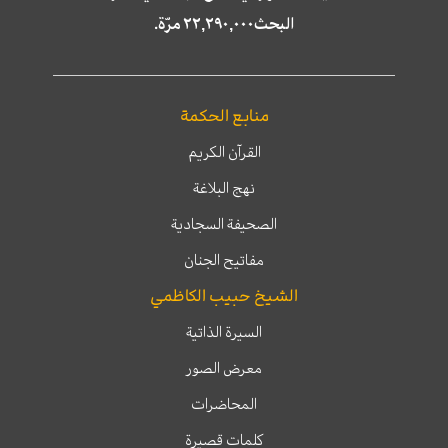
البحث٢٢,٢٩٠,٠٠٠ مرّة.
منابع الحكمة
القرآن الكريم
نهج البلاغة
الصحيفة السجادية
مفاتيح الجنان
الشيخ حبيب الكاظمي
السيرة الذاتية
معرض الصور
المحاضرات
كلمات قصيرة