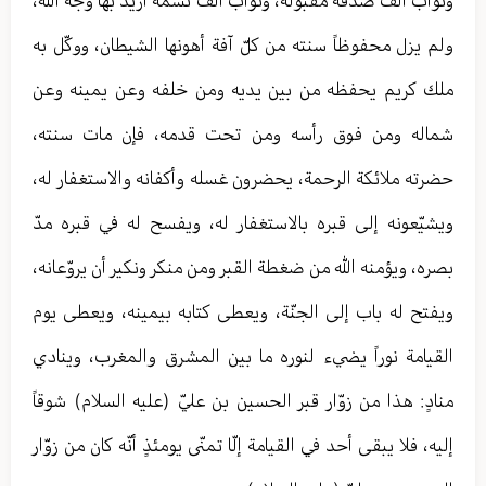
وثواب ألف صدقة مقبولة، وثواب ألف نسمة أريد بها وجه الله،
ولم يزل محفوظاً سنته من كلّ آفة أهونها الشيطان، ووكّل به
ملك كريم يحفظه من بين يديه ومن خلفه وعن يمينه وعن
شماله ومن فوق رأسه ومن تحت قدمه، فإن مات سنته،
حضرته ملائكة الرحمة، يحضرون غسله وأكفانه والاستغفار له،
ويشيّعونه إلى قبره بالاستغفار له، ويفسح له في قبره مدّ
بصره، ويؤمنه الله من ضغطة القبر ومن منكر ونكير أن يروّعانه،
ويفتح له باب إلى الجنّة، ويعطى كتابه بيمينه، ويعطى يوم
القيامة نوراً يضيء لنوره ما بين المشرق والمغرب، وينادي
منادٍ: هذا من زوّار قبر الحسين بن عليّ (عليه السلام) شوقاً
إليه، فلا يبقى أحد في القيامة إلّا تمنّى يومئذٍ أنّه كان من زوّار