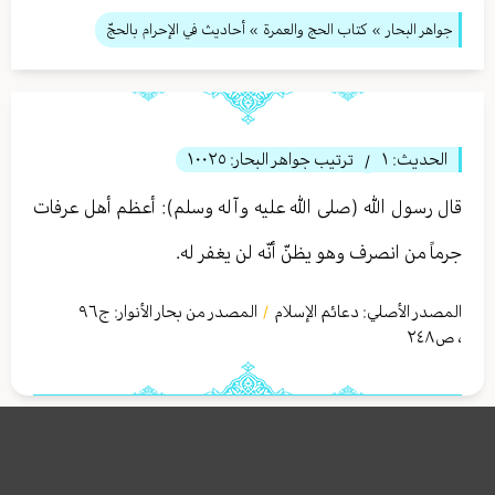
جواهر البحار
»
كتاب الحج والعمرة
» أحاديث في الإحرام بالحجّ
الحديث:
١
ترتيب جواهر البحار:
١٠٠٢٥
/
قال رسول الله (صلى الله عليه وآله وسلم): أعظم أهل عرفات
جرماً من انصرف وهو يظنّ أنّه لن يغفر له.
المصدر الأصلي:
دعائم الإسلام
المصدر من بحار الأنوار: ج
٩٦
/
،
ص٢٤٨