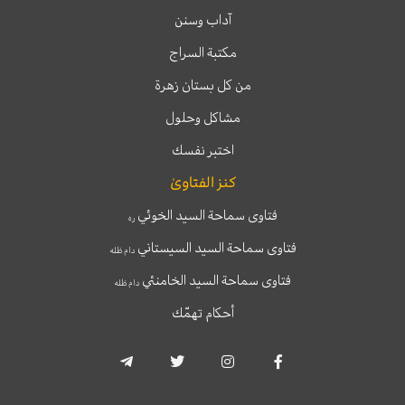
آداب وسنن
مكتبة السراج
من كل بستان زهرة
مشاكل وحلول
اختبر نفسك
كنز الفتاوىٰ
فتاوى سماحة السيد الخوئي
ره
فتاوى سماحة السيد السيستاني
دام ظله
فتاوى سماحة السيد الخامنئي
دام ظله
أحكام تهمّك
T
T
I
F
e
w
n
a
l
i
s
c
e
t
t
e
g
t
a
b