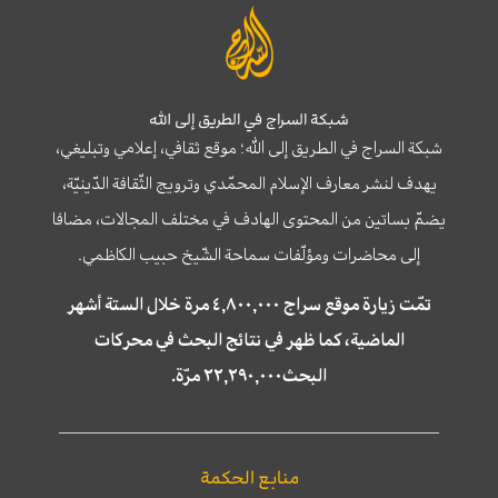
شبكة السراج في الطريق إلى الله
شبكة السراج في الطريق إلى الله؛ موقع ثقافي، إعلامي وتبليغي،
يهدف لنشر معارف الإسلام المحمّدي وترويج الثّقافة الدّينيّة،
يضمّ بساتين من المحتوى الهادف في مختلف المجالات، مضافا
إلى محاضرات ومؤلّفات سماحة الشّيخ حبيب الكاظمي.
تمّت زيارة موقع سراج ٤,٨٠٠,٠٠٠ مرة خلال الستة أشهر
الماضية، كما ظهر في نتائج البحث في محركات
البحث٢٢,٢٩٠,٠٠٠ مرّة.
منابع الحكمة