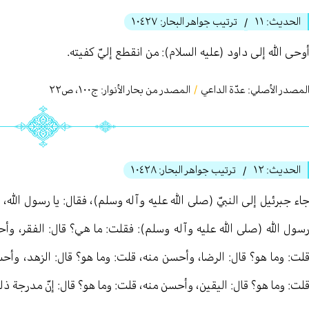
الحديث:
١١
ترتيب جواهر البحار:
١٠٤٢٧
/
وحى الله إلى داود (عليه السلام): من انقطع إليّ كفيته.
لمصدر الأصلي:
عدّة الداعي
/
المصدر من بحار الأنوار: ج
١٠٠
،
ص٢٢
الحديث:
١٢
ترتيب جواهر البحار:
١٠٤٢٨
/
اء جبرئيل إلى النبيّ (صلى الله عليه وآله وسلم)، فقال: يا رسول الله، إن
سول الله (صلى الله عليه وآله وسلم): فقلت: ما هي؟ قال: الفقر، وأح
لت: وما هو؟ قال: الرضا، وأحسن منه، قلت: وما هو؟ قال: الزهد، وأح
لت: وما هو؟ قال: اليقين، وأحسن منه، قلت: وما هو؟ قال: إنّ مدرجة ذلك ك