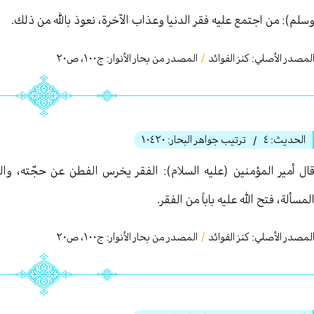
سلم): من اجتمع عليه فقر الدنيا وعذاب الآخرة، نعوذ بالله من ذلك.
لمصدر الأصلي:
كنز الفوائد
/
المصدر من بحار الأنوار: ج
١٠٠
،
ص٢٠
الحديث:
٤
ترتيب جواهر البحار:
١٠٤٢٠
/
ال أمير المؤمنين (عليه السلام): الفقر يخرس الفطن عن حجّته، وال
لمسألة، فتح الله عليه باباً من الفقر.
لمصدر الأصلي:
كنز الفوائد
/
المصدر من بحار الأنوار: ج
١٠٠
،
ص٢٠