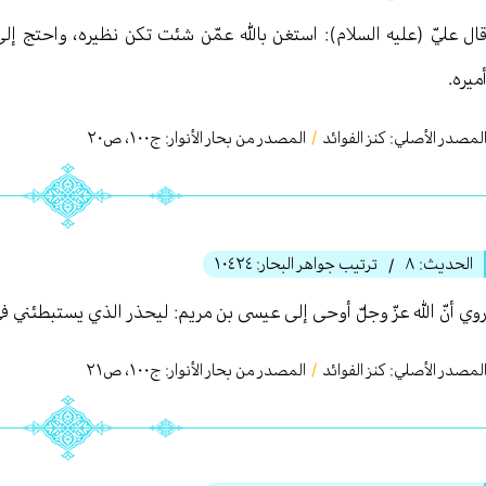
ال عليّ (عليه السلام): استغن بالله عمّن شئت تكن نظيره، واحتج
ميره.
لمصدر الأصلي:
كنز الفوائد
/
المصدر من بحار الأنوار: ج
١٠٠
،
ص٢٠
الحديث:
٨
ترتيب جواهر البحار:
١٠٤٢٤
/
وي أنّ الله عزّ وجلّ أوحى إلى عيسى بن مريم: ليحذر الذي يستبطئني في 
لمصدر الأصلي:
كنز الفوائد
/
المصدر من بحار الأنوار: ج
١٠٠
،
ص٢١