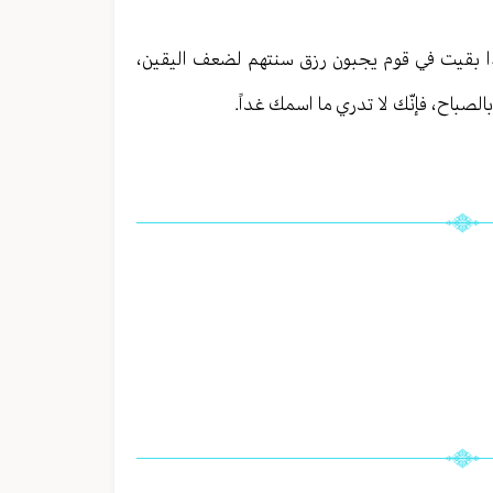
ذا بقيت في قوم يجبون رزق سنتهم لضعف اليقين،
صباح، فإنّك لا تدري ما اسمك غداً.