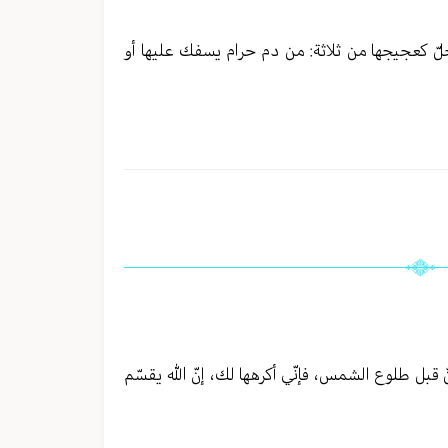
جلّ كعجيجها من ثلاثة: من دم حرام يسفك عليها أو
نّ قبل طلوع الشمس، فإنّي أكرهها لك، إنّ الله يقسّم