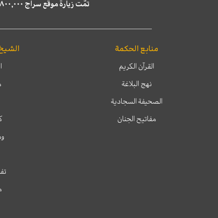
تمّت زيارة موقع سراج ٤,٨٠٠,٠٠٠ مرة خلال الستة أشهر الماضية، كما ظهر في نتائج البحث في محركات البحث٢٢,٢٩٠,٠٠٠ مرّة.
منابع الحكمة
الشيخ
القرآن الكريم
ا
نهج البلاغة
م
الصحيفة السجادية
مفاتيح الجنان
ك
وم
تفس
م