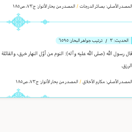
لمصدر الأصلي:
بصائر الدرجات
/
المصدر من بحار الأنوار: ج
٧٣
،
ص١٨٥
الحديث:
٣
ترتيب جواهر البحار:
٦٥٩٥
/
ال رسول الله (صلى الله عليه وآله): النوم من أوّل النهار خرق، والقائل
لرزق.
لمصدر الأصلي:
مكارم الأخلاق
/
المصدر من بحار الأنوار: ج
٧٣
،
ص١٨٥