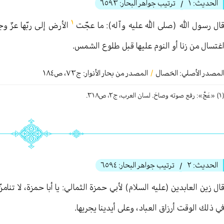
الحديث:
١
ترتيب جواهر البحار:
٦٥٩٣
/
١
ال رسول الله (صلى الله عليه وآله): ما عجّت
الأرض إلى ربّها عزّ و
غتسال من زنا أو النوم عليها قبل طلوع الشمس.
لمصدر الأصلي:
الخصال
/
المصدر من بحار الأنوار: ج
٧٣
،
ص١٨٤
فع صوته وصاحَ. لسان العرب، ج٢، ص٣١٨.
الحديث:
٢
ترتيب جواهر البحار:
٦٥٩٤
/
ال زين العابدين (عليه السلام) لأبي حمزة الثمالي: يا أبا حمزة، لا تنام
ي ذلك الوقت أرزاق العباد، وعلى أيدينا يجريها.