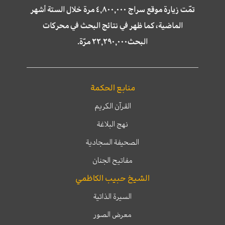
تمّت زيارة موقع سراج ٤,٨٠٠,٠٠٠ مرة خلال الستة أشهر
الماضية، كما ظهر في نتائج البحث في محركات
البحث٢٢,٢٩٠,٠٠٠ مرّة.
منابع الحكمة
القرآن الكريم
نهج البلاغة
الصحيفة السجادية
مفاتيح الجنان
الشيخ حبيب الكاظمي
السيرة الذاتية
معرض الصور