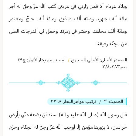
وبلاد غربة، ألا فمن زارني في غربتي كتب الله عزّ وجلّ له أجر
مائة ألف شهيد ومائة ألف صدّيق ومائة ألف حاجّ ومعتمر
ومائة ألف مجاهد، وحشر في زمرتنا وجعل في الدرجات العلى
من الجنّة رفيقنا.
المصدر الأصلي:
الأمالي للصدوق
المصدر من بحار الأنوار: ج
٤٩
/
،
ص٢٨٣-٢٨٤
الحديث:
٣
ترتيب جواهر البحار:
٣٢٦٨
/
قال رسول الله (صلى الله عليه وآله): ستدفن بضعة منّي بأرض
خراسان، لا يزورها مؤمن إلّا أوجب الله عزّ وجلّ له الجنّة، وحرّم