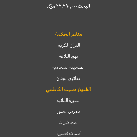
البحث٢٢,٢٩٠,٠٠٠ مرّة.
منابع الحكمة
القرآن الكريم
نهج البلاغة
الصحيفة السجادية
مفاتيح الجنان
الشيخ حبيب الكاظمي
السيرة الذاتية
معرض الصور
المحاضرات
كلمات قصيرة