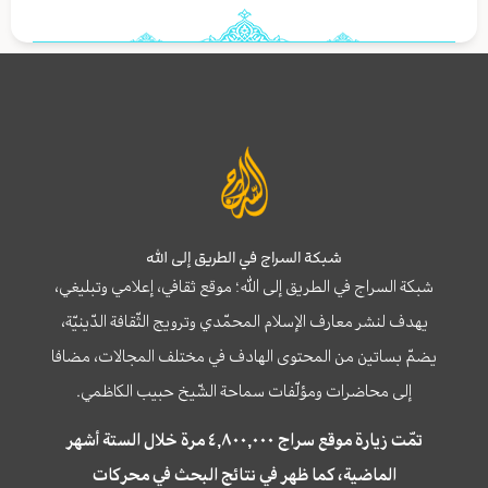
شبكة السراج في الطريق إلى الله
شبكة السراج في الطريق إلى الله؛ موقع ثقافي، إعلامي وتبليغي،
يهدف لنشر معارف الإسلام المحمّدي وترويج الثّقافة الدّينيّة،
يضمّ بساتين من المحتوى الهادف في مختلف المجالات، مضافا
إلى محاضرات ومؤلّفات سماحة الشّيخ حبيب الكاظمي.
تمّت زيارة موقع سراج ٤,٨٠٠,٠٠٠ مرة خلال الستة أشهر
الماضية، كما ظهر في نتائج البحث في محركات