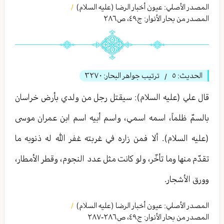
المصدر الأصلي:
عيون أخبار الرضا (عليه السلام)
/
المصدر من بحار الأنوار: ج
٤٩
،
ص٢٨٦
الحديث:
٥
ترتيب جواهر البحار:
٣٢٧٠
/
قال علي (عليه السلام): سيقتل رجل من ولدي بأرض خراسان
بالسمّ ظلماً، اسمه اسمي، واسم أبيه اسم ابن عمران موسى
(عليه السلام). ألا فمن زاره في غربته غفر الله له ذنوبه ما
تقدّم منها وما تأخّر، ولو كانت مثل عدد النجوم، وقطر الأمطار،
وورق الأشجار.
المصدر الأصلي:
عيون أخبار الرضا (عليه السلام)
/
المصدر من بحار الأنوار: ج
٤٩
،
ص٢٨٦-٢٨٧