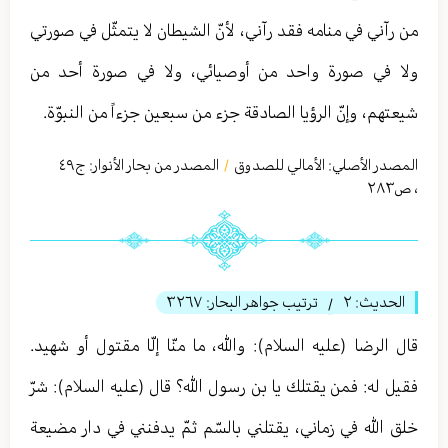
من رآني في منامه فقد رآني، لأنّ الشيطان لا يتمثّل في صورتي
ولا في صورة واحد من أوصيائي، ولا في صورة أحد من
شيعتهم، وإنّ الرؤيا الصادقة جزء من سبعين جزءاً من النبوّة.
المصدر الأصلي:
الأمالي للصدوق
المصدر من بحار الأنوار: ج
٤٩
/
،
ص٢٨٣
الحديث:
٢
ترتيب جواهر البحار:
٣٢٦٧
/
قال الرضا (عليه السلام): والله، ما منّا إلّا مقتول أو شهيد.
فقيل له: فمن يقتلك يا بن رسول الله؟ قال (عليه السلام): شرّ
خلق الله في زماني، يقتلني بالسّم ثمّ يدفنني في دار مضيعة