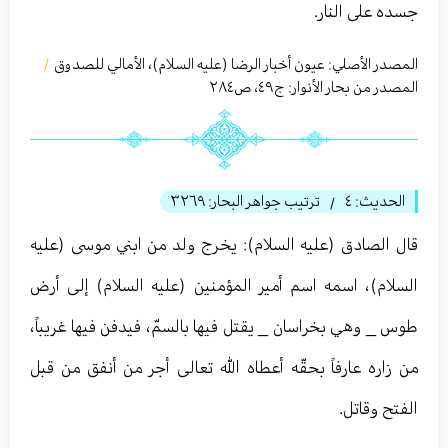
جسده على النار.
المصدر الأصلي:
عيون أخبار الرضا (عليه السلام)، الأمالي للصدوق
/
المصدر من بحار الأنوار: ج
٤٩
،
ص٢٨٤
الحديث:
٤
ترتيب جواهر البحار:
٣٢٦٩
/
قال الصادق (عليه السلام): يخرج ولد من ابني موسى (عليه
السلام)، اسمه اسم أمير المؤمنين (عليه السلام) إلى أرض
طوس _ وهي بخراسان _ یقتل فيها بالسمّ، فيدفن فيها غريباً،
من زاره عارفاً بحقّه أعطاه الله تعالی أجر من أنفق من قبل
الفتح وقاتل.