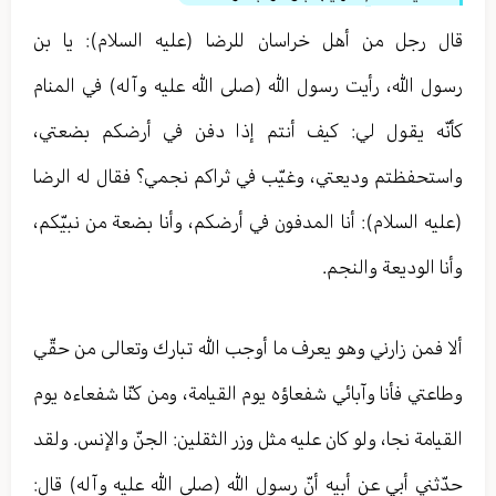
قال رجل من أهل خراسان للرضا (عليه السلام): يا بن
رسول الله، رأيت رسول الله (صلى الله عليه وآله) في المنام
كأنّه يقول لي: كيف أنتم إذا دفن في أرضكم بضعتي،
واستحفظتم وديعتي، وغيّب في ثراكم نجمي؟ فقال له الرضا
(عليه السلام): أنا المدفون في أرضكم، وأنا بضعة من نبيّكم،
وأنا الوديعة والنجم.
ألا فمن زارني وهو يعرف ما أوجب الله تبارك وتعالی من حقّي
وطاعتي فأنا وآبائي شفعاؤه يوم القيامة، ومن كنّا شفعاءه يوم
القيامة نجا، ولو كان عليه مثل وزر الثقلين: الجنّ والإنس. ولقد
حدّثني أبي عن أبيه أنّ رسول الله (صلى الله عليه وآله) قال: