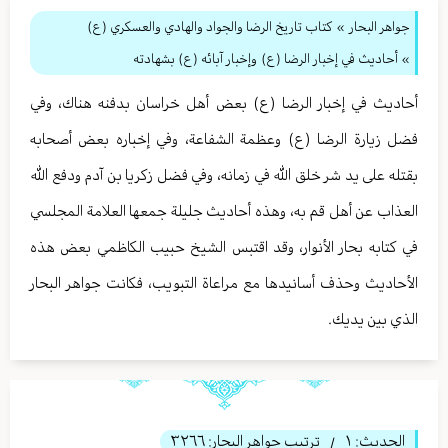
جواهر البحار
»
كتاب تاريخ الرضا والجواد والهادي والعسكري (ع)
» أحاديث في إخبار الرضا (ع) وإخبار آبائه (ع) بشهادته
أحاديث في إخبار الرضا (ع) بعض أهل خراسان بدفنه هناك، وفي
فضل زيارة الرضا (ع) وعظمة الشفاعة، وفي إخباره بعض أصحابه
بقتله على يد شر خلق الله في زمانه، وفي فضل زكريا بن آدم ودفع الله
العذاب عن أهل قم به، وهذه أحاديث جليلة جمعها العلامة المجلسي
في كتابه بحار الأنوار، وقد اقتبس الشيخ حبيب الكاظمي بعض هذه
الأحاديث وحذف أسانيدها مع مراعاة التبويب، فكانت جواهر البحار
الذي بين يديك.
الحديث:
١
ترتيب جواهر البحار:
٣٢٦٦
/