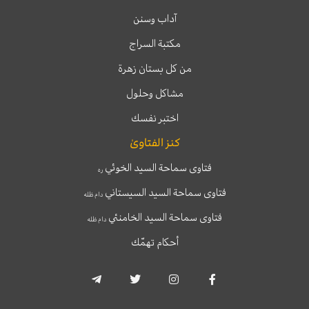
آداب وسنن
مكتبة السراج
من كل بستان زهرة
مشاكل وحلول
اختبر نفسك
كنز الفتاوىٰ
فتاوى سماحة السيد الخوئي
ره
فتاوى سماحة السيد السيستاني
دام ظله
فتاوى سماحة السيد الخامنئي
دام ظله
أحكام تهمّك
T
T
I
F
e
w
n
a
l
i
s
c
e
t
t
e
g
t
a
b