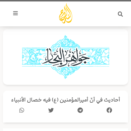
خطي
لى
لمحتوى
أحاديث في أنّ أميرالمؤمنين (ع) فيه خصال الأنبياء