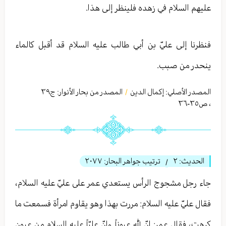
عليهم السلام في زهده فلينظر إلى هذا.
فنظرنا إلى عليّ بن أبي طالب عليه السلام قد أقبل كالماء
ينحدر من صبب.
المصدر الأصلي:
إكمال الدين
المصدر من بحار الأنوار: ج
٣٩
/
،
ص٣٥-٣٦
الحديث:
٢
ترتيب جواهر البحار:
٢٠٧٧
/
جاء رجل مشجوج الرأس يستعدي عمر على عليّ عليه السلام،
فقال عليّ عليه السلام: مررت بهذا وهو يقاوم امرأة فسمعت ما
كرهت، فقال عمر: إنّ لله عيوناً وإنّ عليّاً عليه السلام من عيون