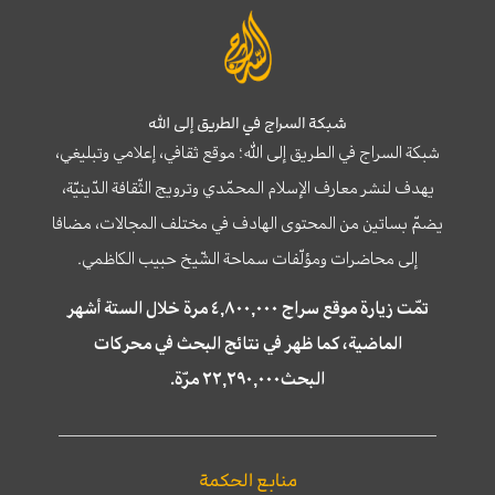
شبكة السراج في الطريق إلى الله
شبكة السراج في الطريق إلى الله؛ موقع ثقافي، إعلامي وتبليغي،
يهدف لنشر معارف الإسلام المحمّدي وترويج الثّقافة الدّينيّة،
يضمّ بساتين من المحتوى الهادف في مختلف المجالات، مضافا
إلى محاضرات ومؤلّفات سماحة الشّيخ حبيب الكاظمي.
تمّت زيارة موقع سراج ٤,٨٠٠,٠٠٠ مرة خلال الستة أشهر
الماضية، كما ظهر في نتائج البحث في محركات
البحث٢٢,٢٩٠,٠٠٠ مرّة.
منابع الحكمة