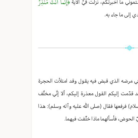
﴿إِنَّما أَنْتَ مُنْذِرٌ
تموني ما أخبرتكم، نزلت فيّ الآية
ي إلى ما جاء به.
في مرضه الذي قبض فيه يقول وقد امتلأت الحجرة
 قدّمت إليكم القول معذرة إليكم، ألا إنّي مخلّف
سلام) فرفعها فقال (صلى الله عليه وآله وسلم): هذا
يّ الحوض، فأسألهما ماذا خلّفت فيهما.