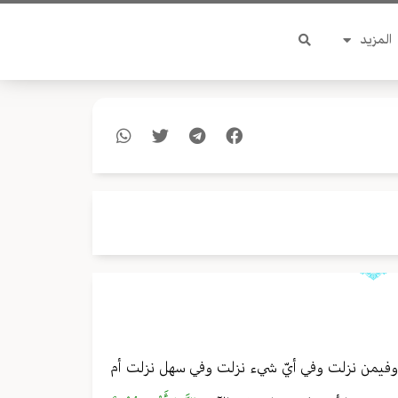
المزيد
لت وفيمن نزلت وفي أيّ شي‏ء نزلت وفي سهل نزلت أم