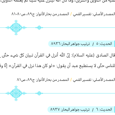
لمصدر الأصلي:
تفسير القمي
/
المصدر من بحار الأنوار: ج
٨٩
،
ص٨٠-٨١
الحديث:
٥
ترتيب جواهر البحار:
٨٩٣٦
/
ال الصادق (عليه السلام): إنّ اللّه أنزل في القرآن تبيان كلّ شي‏ء حتّى _ وا
لناس حتّى لا يستطيع عبد أن‏ يقول: «لو كان هذا نزل في القرآن» إلّا وقد 
لمصدر الأصلي:
تفسير القمي
/
المصدر من بحار الأنوار: ج
٨٩
،
ص٨١
الحديث:
٦
ترتيب جواهر البحار:
٨٩٣٧
/