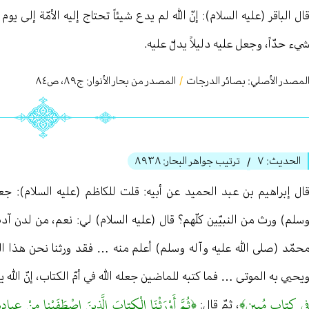
ال الباقر (عليه السلام): إنّ الله لم يدع شيئاً تحتاج إليه الأمّة إلى يوم 
يء حدّاً، وجعل عليه دليلاً يدلّ عليه.
لمصدر الأصلي:
بصائر الدرجات
/
المصدر من بحار الأنوار: ج
٨٩
،
ص٨٤
الحديث:
٧
ترتيب جواهر البحار:
٨٩٣٨
/
ال إبراهیم بن عبد الحمید عن أبیه: قلت للكاظم (عليه السلام): جع
سلم) ورث من النبيّين كلّهم؟ قال (عليه السلام) لي: نعم، من لدن آدم إل
حمّد (صلى الله عليه وآله وسلم) أعلم منه … فقد ورثنا نحن هذا القرآ
يحيي به الموتى … فما كتبه للماضين جعله الله في أمّ الكتاب، إنّ الله 
ي‏ كِتابٍ مُبينٍ﴾
﴿ثُمَّ أَوْرَثْنَا الْكِتابَ الَّذينَ اصْطَفَيْنا مِنْ عِبادِ
، ثمّ قال: