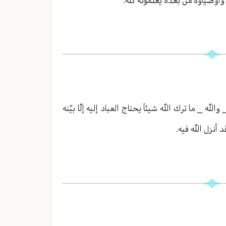
للّه _ ما ترك اللّه شيئاً يحتاج العباد إليه إلّا بيّنه
أنزل اللّه فيه.