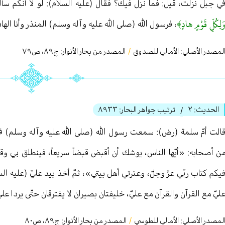
ي جبل نزلت، قيل: فما نزل فيك؟ فقال (عليه السلام): لو لا أنّكم سأل
َلِكُلِّ قَوْمٍ هادٍ﴾
، فرسول الله (صلى الله عليه وآله وسلم) المنذر وأنا الهاد
لمصدر الأصلي:
الأمالي للصدوق
/
المصدر من بحار الأنوار: ج
٨٩
،
ص٧٩
الحديث:
٢
ترتيب جواهر البحار:
٨٩٣٣
/
الت أمّ سلمة (رض): سمعت رسول الله (صلى الله عليه وآله وسلم) 
ن أصحابه: «أيّها الناس، يوشك أن أقبض قبضاً سريعاً، فينطلق بي وقد
يكم كتاب ربّي عزّ وجلّ، وعترتي أهل بيتي»، ثمّ أخذ بيد عليّ (عليه ال
ليّ مع القرآن والقرآن مع عليّ، خليفتان بصيران لا يفترقان حتّى يردا عل
لمصدر الأصلي:
الأمالي للطوسي
/
المصدر من بحار الأنوار: ج
٨٩
،
ص٨٠