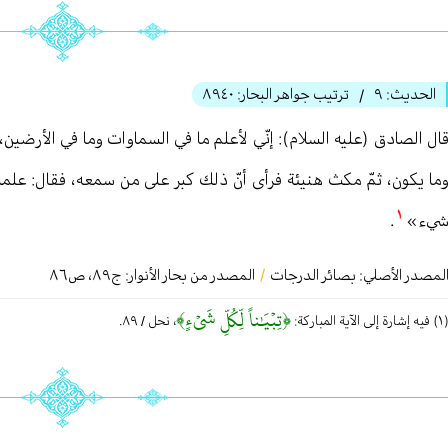
الحديث:
٩
ترتيب جواهر البحار:
٨٩٤٠
/
ال الصادق (عليه السلام): إنّي لأعلم ما في السماوات وما في الأرضين، وأ
ما يكون، ثمّ مكث هنيئة فرأى أنّ ذلك كبر على من سمعه، فقال: علمت ذ
١
يء»
.
لمصدر الأصلي:
بصائر الدرجات
/
المصدر من بحار الأنوار: ج
٨٩
،
ص٨٦
﴿تِبۡيَٰناً لِّكُلِّ شَيۡءٍ﴾
شارة إلی الآیة المباركة:
، نحل / ٨٩.