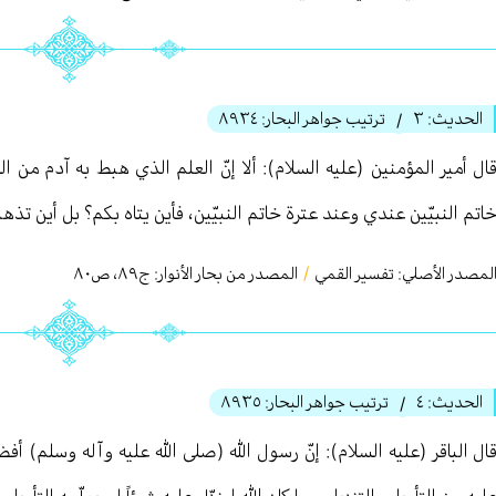
الحديث:
٣
ترتيب جواهر البحار:
٨٩٣٤
/
ال أمير المؤمنين (عليه السلام): ألا إنّ العلم الذي هبط به آدم من ا
اتم النبيّين عندي وعند عترة خاتم النبيّين، فأين يتاه بكم؟ بل أين تذه
لمصدر الأصلي:
تفسير القمي
/
المصدر من بحار الأنوار: ج
٨٩
،
ص٨٠
الحديث:
٤
ترتيب جواهر البحار:
٨٩٣٥
/
ال الباقر (عليه السلام): إنّ رسول الله (صلى الله عليه وآله وسلم) أ
ليه من التأويل والتنزيل، وما كان الله لينزّل عليه شيئاً لم يعلّمه التأوي