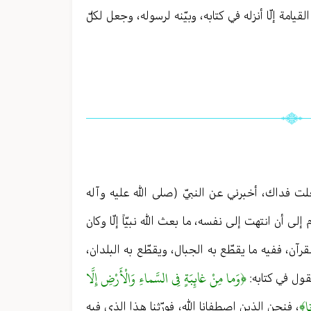
القيامة إلّا أنزله في كتابه، وبيّنه لرسوله، وجعل لكلّ
لت فداك، أخبرني عن النبيّ (صلى الله عليه وآله
ى أن انتهت إلى نفسه، ما بعث الله نبيّاً إلّا وكان
ن، ففيه ما يقطّع به الجبال، ويقطّع به البلدان،
﴿وَما مِنْ غائِبَةٍ فِي السَّماءِ وَالْأَرْضِ إِلَّا
يقول في كتابه:
نا﴾
، فنحن الذين اصطفانا الله، فورّثنا هذا الذي فيه