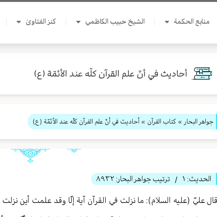
منابع الحكمة
الشيخ حبيب الكاظمي
كنز الفتاوىٰ
أحاديث في أنّ علم القرآن كلّه عند الأئمّة (ع)
جواهر البحار
»
كتاب القرآن
» أحاديث في أنّ علم القرآن كلّه عند الأئمّة (ع)
الحديث:
١
ترتيب جواهر البحار:
٨٩٣٢
/
ال عليّ (عليه السلام): ما نزلت في القرآن آية إلّا وقد علمت أين نز