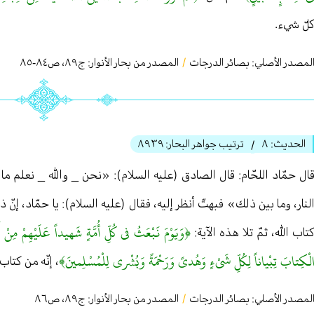
لّ شيء.
لمصدر الأصلي:
بصائر الدرجات
/
المصدر من بحار الأنوار: ج
٨٩
،
ص٨٤-٨٥
الحديث:
٨
ترتيب جواهر البحار:
٨٩٣٩
/
ال حمّاد اللحّام: قال الصادق (عليه السلام): «نحن _ والله _ نعلم ما
لنار، وما بين ذلك» فبهتّ أنظر إليه، فقال (عليه السلام): يا حمّاد، إنّ 
﴿وَيَوْمَ نَبْعَثُ في كُلِّ أُمَّةٍ شَهيداً عَلَيْهِمْ مِنْ
تاب الله، ثمّ تلا هذه الآية:
لْكِتابَ تِبْياناً لِكُلِّ شَيْءٍ وَهُدىً وَرَحْمَةً وَبُشْرى لِلْمُسْلِمينَ﴾
، إنّه من كتاب
لمصدر الأصلي:
بصائر الدرجات
/
المصدر من بحار الأنوار: ج
٨٩
،
ص٨٦