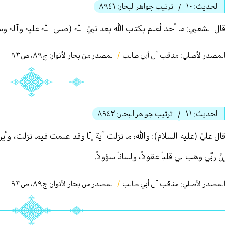
الحديث:
١٠
ترتيب جواهر البحار:
٨٩٤١
/
ال الشعبي: ما أحد أعلم بكتاب الله بعد نبيّ الله (صلى الله عليه وآله 
لمصدر الأصلي:
مناقب آل أبي طالب
/
المصدر من بحار الأنوار: ج
٨٩
،
ص٩٣
الحديث:
١١
ترتيب جواهر البحار:
٨٩٤٢
/
ال عليّ (عليه السلام): والله، ما نزلت آية إلّا وقد علمت فيما نزلت، وأ
نّ ربّي وهب لي قلباً عقولاً، ولساناً سؤولاً.
لمصدر الأصلي:
مناقب آل أبي طالب
/
المصدر من بحار الأنوار: ج
٨٩
،
ص٩٣