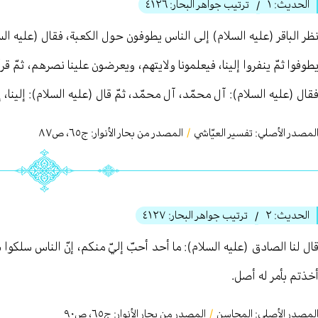
الحديث:
١
ترتيب جواهر البحار:
٤١٢٦
/
ظر الباقر (عليه السلام) إلى الناس يطوفون حول الكعبة، فقال (عليه السلا
طوفوا ثمّ ينفروا إلينا، فيعلمونا ولايتهم، ويعرضون علينا نصرهم، ثمّ قرأ
قال (عليه السلام): آل محمّد، آل محمّد، ثمّ قال (عليه السلام): إلينا، إل
لمصدر الأصلي:
تفسير العيّاشي
/
المصدر من بحار الأنوار: ج
٦٥
،
ص٨٧
الحديث:
٢
ترتيب جواهر البحار:
٤١٢٧
/
ال لنا الصادق (عليه السلام): ما أحد أحبّ إليّ منكم، إنّ الناس سلكوا س
خذتم بأمر له أصل.
لمصدر الأصلي:
المحاسن
/
المصدر من بحار الأنوار: ج
٦٥
،
ص٩۰