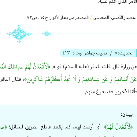
لأمر الذي أنتم عليه.
لمصدر الأصلي:
المحاسن
/
المصدر من بحار الأنوار: ج
٦٥
،
ص٩٢
الحديث:
٥
ترتيب جواهر البحار:
٤١٣٠
/
﴿لَأَقْعُدَنَّ لَهُمْ صرِاطَكَ الْمُسْت
ن زرارة قال: قلت للباقر (عليه السلام) قوله:
َنْ أَيْمَانِهِمْ وَ عَن شَمَائلِهِمْ وَ لَا تَجِدُ أَكْثَرَهُمْ شَاكِرِينَ﴾
، فقال الباق
أمّا الآخرين فقد فرغ منهم.
بيــان:
﴿لَأَقْعُدَنَّ لَهُمْ﴾
﴿صرِا
، أي أرصد لهم، كما يقعد قاطع الطريق للسائل؛