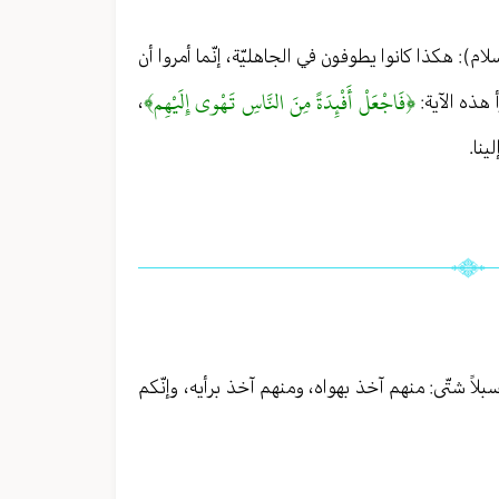
م): هكذا كانوا يطوفون في الجاهليّة، إنّما أمروا أن
﴿فَاجْعَلْ أَفْئِدَةً مِنَ النَّاسِ تَهْوي إِلَيْهِم﴾
 هذه الآية:
،
ينا.
بلاً شتّى: منهم آخذ بهواه، ومنهم آخذ برأيه، وإنّكم