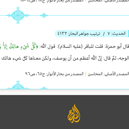
لمصدر الأصلي:
المحاسن
المصدر من بحار الأنوار: ج
٦٥
،
ص٩٤-٩٥
الحديث:
٧
ترتيب جواهر البحار:
٤١٣٢
/
﴿كُلُّ شَيْ‏ءٍ هالِكٌ إِلاَّ و
ال أبو حمزة: قلت للباقر (عليه السلام): قول الله:
لوجه، ثمّ قال: إنّ الله أعظم من أن يوصف، ولكن معناها كلّ شيء هالك إل
لمصدر الأصلي:
المحاسن
/
المصدر من بحار الأنوار: ج
٦٥
،
ص٩٦