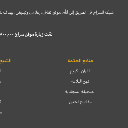
شبكة السراج في الطريق إلى الله؛ موقع ثقافي، إعلامي وتبليغي، يهدف ل
تمّت زيارة موقع سراج ٤,٨٠٠,٠٠٠ مرة خلال الستة أشهر الماضية، كما ظهر في نتائج البحث في محركات البحث٢٢,٢٩٠,٠٠٠ مرّة.
منابع الحكمة
الشيخ
القرآن الكريم
ا
نهج البلاغة
م
الصحيفة السجادية
مفاتيح الجنان
ك
وم