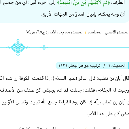
﴿ثُمَّ لآتِيَنَّهُم مِّن بَينْ‏ِ أَيْدِيهِمْ﴾
الظرف،
إلى آخره، قيل: أي من جميع ال
أيّ وجه يمكنه، بإتيان العدوّ من الجهات الأربع.
لمصدر الأصلي:
المحاسن
/
المصدر من بحار الأنوار: ج
٦٥
،
ص٩٤
الحديث:
٦
ترتيب جواهر البحار:
٤١٣١
/
ال أبان بن تغلب: قال الباقر (عليه السلام): إذا قدمت الكوفة إن شاء الله
جبت له الجنّة»، فقلت: جعلت فداك، يجيئني كلّ صنف من الأصناف، ف
ا أبان بن تغلب، إنّه إذا كان يوم القيامة جمع الله تبارك وتعالى الأوّلين 
مّن كان على هذا الأمر.
/