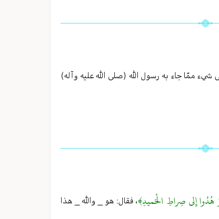
ى شيء ممّا جاء به رسول الله (صلى الله عليه وآله)
 وَ هُدُوا إِلى‏ صِراطِ الْحَميدِ﴾
، فقال: هو _ والله _ هذا