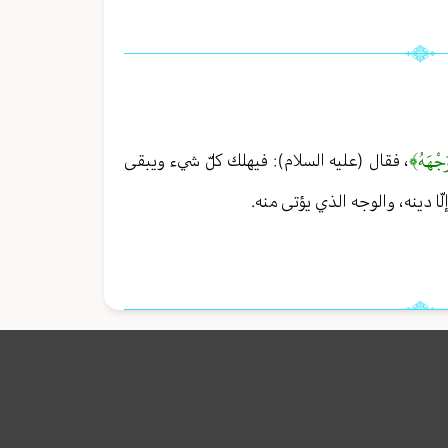
َجْهَهُ﴾
، فقال (عليه السلام): فيهلك كلّ شيء ويبقى
ّا دينه، والوجه الذي يؤتى منه.