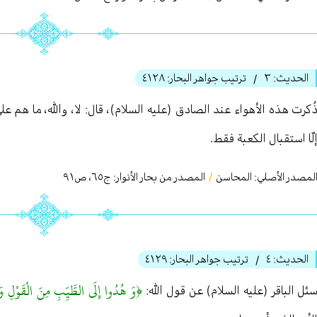
الحديث:
٣
ترتيب جواهر البحار:
٤١٢٨
/
ُكرت هذه الأهواء عند الصادق (عليه السلام)، قال: لا، والله، ما هم عل
لّا استقبال الكعبة فقط.
لمصدر الأصلي:
المحاسن
/
المصدر من بحار الأنوار: ج
٦٥
،
ص٩١
الحديث:
٤
ترتيب جواهر البحار:
٤١٢٩
/
﴿وَ هُدُوا إِلَى الطَّيِّبِ مِنَ الْقَوْلِ
ئل الباقر (عليه السلام) عن قول الله: