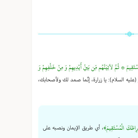
َقِيمَ ۞ ثُمَّ لآتِيَنَّهُم مِّن بَينْ‏ِ أَيْدِيهِمْ وَ مِنْ خَلْفِهِمْ وَ
ر (عليه السلام): يا زرارة، إنّما صمد لك ولأصحابك،
طَكَ الْمُسْتَقِيمَ﴾
، أي طريق الإيمان ونصبه على