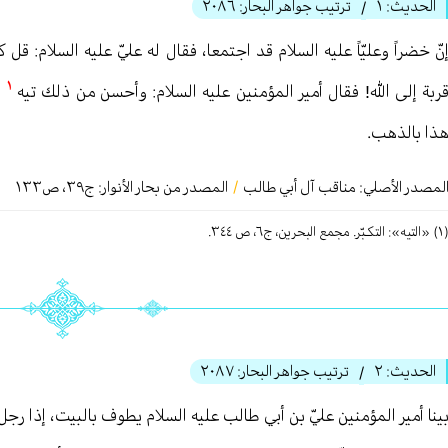
الحديث:
١
ترتيب جواهر البحار:
٢٠٨٦
/
نّ خضراً وعليّاً عليه السلام قد اجتمعا، فقال له عليّ عليه السلام: ق
١
ربة إلى الله! فقال أمير المؤمنين عليه السلام: وأحسن من ذلك تيه
ا
ذا بالذهب.
لمصدر الأصلي:
مناقب آل أبي طالب
/
المصدر من بحار الأنوار: ج
٣٩
،
ص١٣٣
التكـبّر. مجمع البحرين، ج٦، ص ٣٤٤.
الحديث:
٢
ترتيب جواهر البحار:
٢٠٨٧
/
ينا أمير المؤمنين عليّ بن أبي طالب عليه السلام يطوف بالبيت، إذا رجل