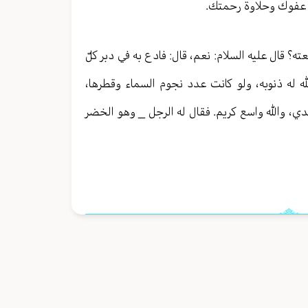
برد عفوك وحلاوة رحمتك.
ه؟ قال عليه السلام: نعم، قال: فادع به في دبر كلّ
الله له ذنوبه، ولو كانت عدد نجوم السماء وقطرها،
دي، والله واسع كريم. فقال له الرجل _ وهو الخضر