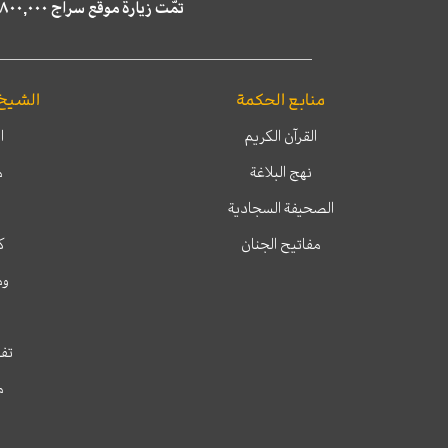
تمّت زيارة موقع سراج ٤,٨٠٠,٠٠٠ مرة خلال الستة أشهر الماضية، كما ظهر في نتائج البحث في محركات البحث٢٢,٢٩٠,٠٠٠ مرّة.
منابع الحكمة
الشيخ
القرآن الكريم
ا
نهج البلاغة
م
الصحيفة السجادية
مفاتيح الجنان
ك
وم
تفس
م