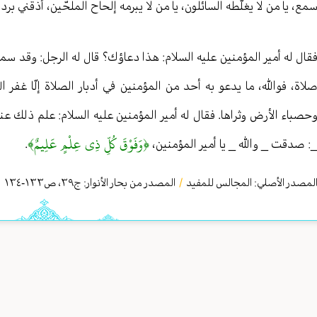
مع، يا من لا يغلّطه السائلون، يا من لا يبرمه إلحاح الملحّين، أذقني 
قال له أمير المؤمنين عليه السلام: هذا دعاؤك؟ قال له الرجل: وقد سمعت
لاة، فوالله، ما يدعو به أحد من المؤمنين في أدبار الصلاة إلّا غفر 
حصباء الأرض وثراها. فقال له أمير المؤمنين عليه السلام: علم ذلك عن
﴿وَفَوْقَ كُلِّ ذِي عِلْمٍ عَلِيمٌ﴾
: صدقت _ والله _ يا أمير المؤمنين،
.
لمصدر الأصلي:
المجالس للمفيد
/
المصدر من بحار الأنوار: ج
٣٩
،
ص١٣٣-١٣٤