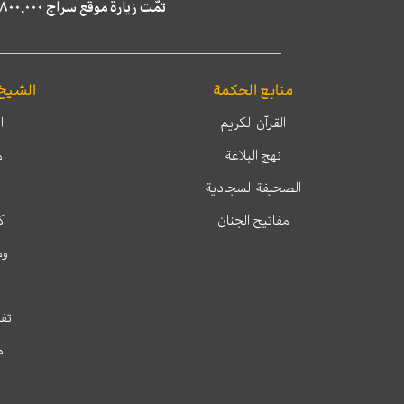
تمّت زيارة موقع سراج ٤,٨٠٠,٠٠٠ مرة خلال الستة أشهر الماضية، كما ظهر في نتائج البحث في محركات البحث٢٢,٢٩٠,٠٠٠ مرّة.
منابع الحكمة
الشيخ
القرآن الكريم
ا
نهج البلاغة
م
الصحيفة السجادية
مفاتيح الجنان
ك
وم
تفس
م