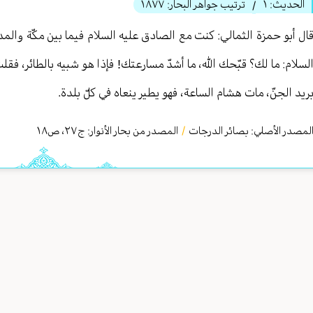
الحديث:
١
ترتيب جواهر البحار:
١٨٧٧
/
ال أبو حمزة الثمالي: كنت مع الصادق عليه السلام فيما بين مكّة والمد
لسلام: ما لك؟ قبّحك الله، ما أشدّ مسارعتك! فإذا هو شبيه بالطائر، ف
ريد الجنّ، مات هشام الساعة، فهو يطير ينعاه في كلّ بلدة.
لمصدر الأصلي:
بصائر الدرجات
/
المصدر من بحار الأنوار: ج
٢٧
،
ص١٨