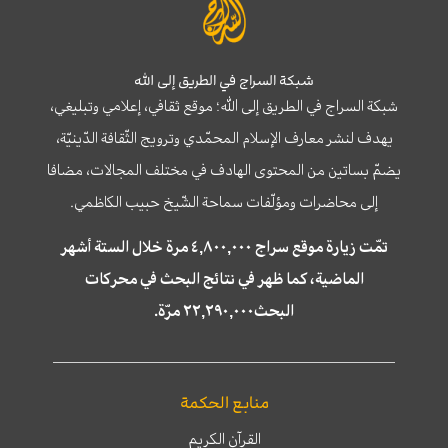
شبكة السراج في الطريق إلى الله
شبكة السراج في الطريق إلى الله؛ موقع ثقافي، إعلامي وتبليغي،
يهدف لنشر معارف الإسلام المحمّدي وترويج الثّقافة الدّينيّة،
يضمّ بساتين من المحتوى الهادف في مختلف المجالات، مضافا
إلى محاضرات ومؤلّفات سماحة الشّيخ حبيب الكاظمي.
تمّت زيارة موقع سراج ٤,٨٠٠,٠٠٠ مرة خلال الستة أشهر
الماضية، كما ظهر في نتائج البحث في محركات
البحث٢٢,٢٩٠,٠٠٠ مرّة.
منابع الحكمة
القرآن الكريم