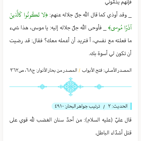
فإنّهم يذمّونّي
﴿لا تَكُونُوا كَالَّذينَ
_ وقد أوذي كما قال الله جلّ جلاله عنهم:
آذَوْا مُوسى﴾
_ فأوحى الله جلّ جلاله إليه: يا موسى، هذا شيء
ما فعلته مع نفسي، أ فتريد أن أعمله معك؟ فقال: قد رضيت
أن تكون لي أسوة بك.
المصدر الأصلي:
فتح الأبواب
المصدر من بحار الأنوار: ج
٦٨
،
ص٣٦٢
/
الحديث:
٢
ترتيب جواهر البحار:
٤٩١٠
/
قال عليّ (عليه السلام): من أحدّ سنان الغضب لله قوي على
قتل أشدّاء الباطل.