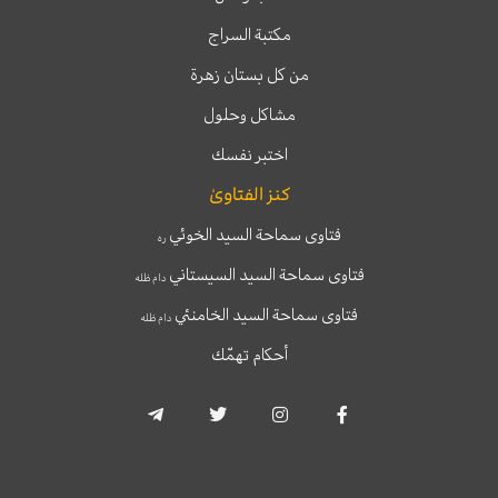
مكتبة السراج
من كل بستان زهرة
مشاكل وحلول
اختبر نفسك
كنز الفتاوىٰ
فتاوى سماحة السيد الخوئي
ره
فتاوى سماحة السيد السيستاني
دام ظله
فتاوى سماحة السيد الخامنئي
دام ظله
أحكام تهمّك
T
T
I
F
e
w
n
a
l
i
s
c
e
t
t
e
g
t
a
b
r
e
g
o
a
r
r
o