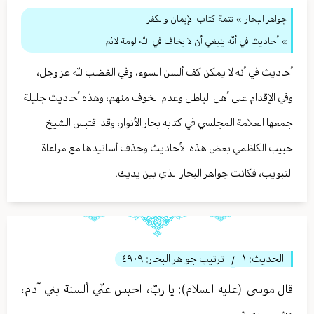
جواهر البحار
»
تتمة كتاب الإيمان والكفر
» أحاديث في أنّه ينبغي أن لا يخاف في الله لومة لائم
أحاديث في أنه لا يمكن كف ألسن السوء، وفي الغضب لله عز وجل،
وفي الإقدام على أهل الباطل وعدم الخوف منهم، وهذه أحاديث جليلة
جمعها العلامة المجلسي في كتابه بحار الأنوار، وقد اقتبس الشيخ
حبيب الكاظمي بعض هذه الأحاديث وحذف أسانيدها مع مراعاة
التبويب، فكانت جواهر البحار الذي بين يديك.
الحديث:
١
ترتيب جواهر البحار:
٤٩٠٩
/
قال موسى (عليه السلام): يا ربّ، احبس عنّي ألسنة بني آدم،