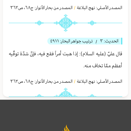
المصدر الأصلي:
نهج البلاغة
المصدر من بحار الأنوار: ج
٦٨
،
ص٣٦٢
/
الحديث:
٣
ترتيب جواهر البحار:
٤٩١١
/
قال عليّ (عليه السلام): إذا هبت أمراً فقع فيه، فإنّ شدّة توقّيه
أعظم ممّا تخاف منه.
المصدر الأصلي:
نهج البلاغة
المصدر من بحار الأنوار: ج
٦٨
،
ص٣٦٢
/