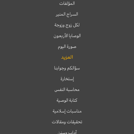
المؤلفات
السراج المنير
لكل زوج وزوجة
الوصايا الأربعون
صورة اليوم
المزيد
سؤالكم وجوابنا
إستخارة
محاسبة النفس
كتابة الوصية
مناسبات إسلامية
تحقيقات ومقالات
آداب وسنن