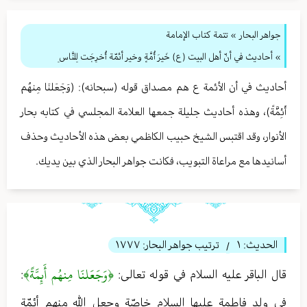
جواهر البحار
»
تتمة كتاب الإمامة
» أحاديث في أنّ أهل البيت (ع) خَيرَ أُمَّةٍ وخير أئمّة أُخرِجَت لِلنَّاسِ
أحاديث في أن الأئمة ع هم مصداق قوله (سبحانه): (وَجَعَلنَا مِنهُم
أَئِمَّةً)، وهذه أحاديث جليلة جمعها العلامة المجلسي في كتابه بحار
الأنوار، وقد اقتبس الشيخ حبيب الكاظمي بعض هذه الأحاديث وحذف
أسانيدها مع مراعاة التبويب، فكانت جواهر البحار الذي بين يديك.
الحديث:
١
ترتيب جواهر البحار:
١٧٧٧
/
﴿وَجَعَلنَا مِنهُم أَئِمَّةً﴾
قال الباقر عليه السلام في قوله تعالی:
:
في ولد فاطمة عليها السلام خاصّة وجعل الله منهم أئمّة