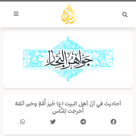
خطي
لى
لمحتوى
أحاديث في أنّ أهل البيت (ع) خَيرَ أُمَّةٍ وخير أئمّة
أُخرِجَت لِلنَّاسِ