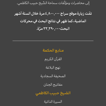
إلى محاضرات ومؤلّفات سماحة الشّيخ حبيب الكاظمي.
تمّت زيارة موقع سراج ٤,٨٠٠,٠٠٠ مرة خلال الستة أشهر
الماضية، كما ظهر في نتائج البحث في محركات
البحث٢٢,٢٩٠,٠٠٠ مرّة.
منابع الحكمة
القرآن الكريم
نهج البلاغة
الصحيفة السجادية
مفاتيح الجنان
الشيخ حبيب الكاظمي
السيرة الذاتية