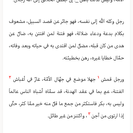
رجل وكله الله إلى نفسه، فهو جائر عن قصد السبيل، مشعوف
بكلام بدعة ودعاء ضلالة، فهو فتنة لمن افتتن به، ضالّ عن
هدى من كان قبله، مضلّ لمن اقتدى به في حياته وبعد وفاته،
حمّال خطايا غيره، رهن بخطيئته.
٢
١
ورجل قمش
جهلا موضع في جهّال الأمّة، غارّ في أغباش
الفتنة، عمٍ بما في عقد الهدنة، قد سمّاه أشباه الناس عالماً
وليس به، بكر فاستكثر من جمع ما قلّ منه خير ممّا كثر، حتّى
٣
إذا ارتوى من آجن
، واكتنز من غير طائل.