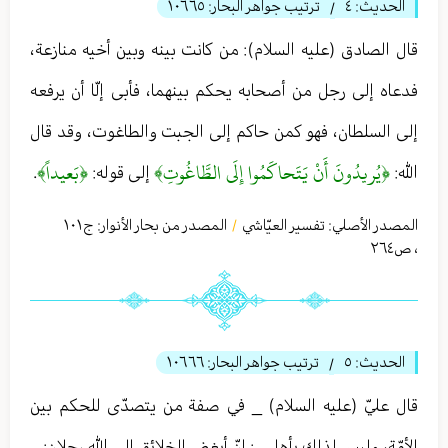
الحديث:
٤
ترتيب جواهر البحار:
١٠٦٦٥
/
قال الصادق (عليه السلام): من كانت بينه وبين أخيه منازعة،
فدعاه إلى رجل من أصحابه يحكم بينهما، فأبى إلّا أن يرفعه
إلى السلطان، فهو كمن حاكم إلى الجبت والطاغوت، وقد قال
﴿يُريدُونَ أَنْ يَتَحاكَمُوا إِلَى الطَّاغُوتِ﴾
﴿بَعيداً﴾
الله:
إلى قوله:
.
المصدر الأصلي:
تفسير العيّاشي
المصدر من بحار الأنوار: ج
١٠١
/
،
ص٢٦٤
الحديث:
٥
ترتيب جواهر البحار:
١٠٦٦٦
/
قال عليّ (عليه السلام) _ في صفة من يتصدّى للحكم بين
الأمّة، وليس لذلك بأهل _: إنّ أبغض الخلائق إلى الله رجلان: