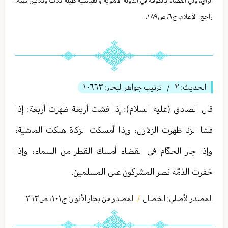
الرأي، ولّي القضاء بالكوفة في الدولة الأمویة والعبّاسیة طیلة ثلاث وثلاثین سنة.
راجع: الأعلام، ج٦، ص١٨٩.
الحديث:
٢
ترتيب جواهر البحار:
١٠٦٦٣
/
قال الصادق (عليه السلام): إذا فشت أربعة ظهرت أربعة: إذا
فشا الزنا ظهرت الزلازل، وإذا أمسكت الزكاة هلكت الماشية،
وإذا جار الحكّام في القضاء أمسك القطر من السماء، وإذا
خفرت الذمّة نصر المشركون على المسلمين.
المصدر الأصلي:
الخصال
المصدر من بحار الأنوار: ج
١٠١
،
ص٢٦٣
/