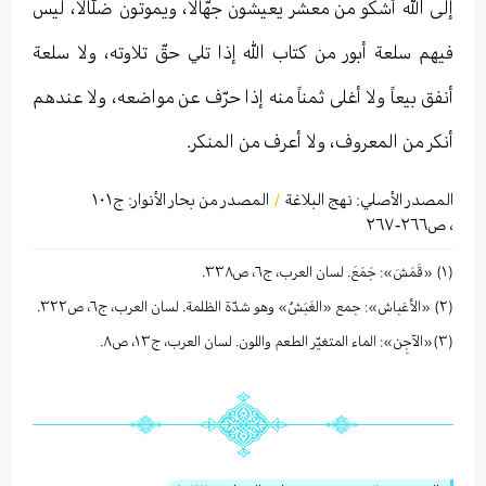
إلى الله أشكو من معشر يعيشون جهّالاً، ويموتون ضلّالاً، ليس
فيهم سلعة أبور من كتاب الله إذا تلي حقّ تلاوته، ولا سلعة
أنفق بيعاً ولا أغلى ثمناً منه إذا حرّف عن مواضعه، ولا عندهم
أنكر من المعروف، ولا أعرف من المنكر.
المصدر الأصلي:
نهج البلاغة
المصدر من بحار الأنوار: ج
١٠١
/
،
ص٢٦٦-٢٦٧
(١) «قَمَشَ»: جَمَعَ. لسان العرب، ج٦، ص٣٣٨.
(٢) «الأغباش»: جمع «الغَبَشُ» وهو شدّة الظلمة. لسان العرب، ج٦، ص٣٢٢.
(٣)«الآجِن»: الماء المتغيّر الطعم واللون. لسان العرب، ج١٣، ص٨.