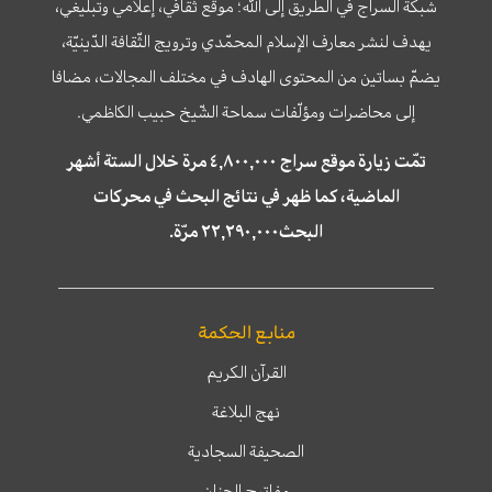
شبكة السراج في الطريق إلى الله؛ موقع ثقافي، إعلامي وتبليغي،
يهدف لنشر معارف الإسلام المحمّدي وترويج الثّقافة الدّينيّة،
يضمّ بساتين من المحتوى الهادف في مختلف المجالات، مضافا
إلى محاضرات ومؤلّفات سماحة الشّيخ حبيب الكاظمي.
تمّت زيارة موقع سراج ٤,٨٠٠,٠٠٠ مرة خلال الستة أشهر
الماضية، كما ظهر في نتائج البحث في محركات
البحث٢٢,٢٩٠,٠٠٠ مرّة.
منابع الحكمة
القرآن الكريم
نهج البلاغة
الصحيفة السجادية
مفاتيح الجنان