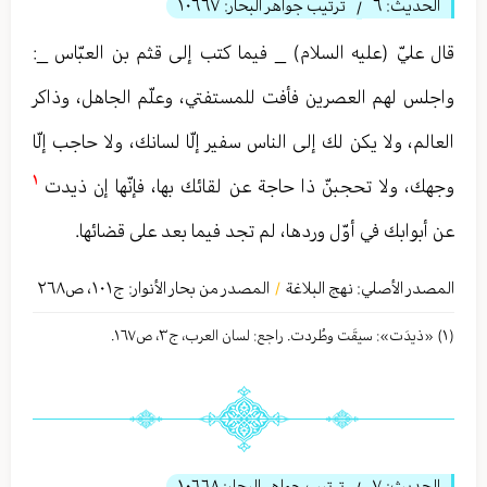
الحديث:
٦
ترتيب جواهر البحار:
١٠٦٦٧
/
قال عليّ (عليه السلام) _ فيما كتب إلى قثم بن العبّاس _:
واجلس لهم العصرين فأفت للمستفتي، وعلّم الجاهل، وذاكر
العالم، ولا يكن لك إلى الناس سفير إلّا لسانك، ولا حاجب إلّا
١
وجهك، ولا تحجبنّ ذا حاجة عن لقائك بها، فإنّها إن ذيدت
عن أبوابك في أوّل وردها، لم تجد فيما بعد على قضائها.
المصدر الأصلي:
نهج البلاغة
المصدر من بحار الأنوار: ج
١٠١
،
ص٢٦٨
/
(١) «ذیدَت»: سیقَت وطُردت. راجع: لسان العرب، ج٣، ص١٦٧.
الحديث:
٧
ترتيب جواهر البحار:
١٠٦٦٨