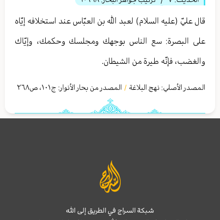
/
قال عليّ (عليه السلام) لعبد الله بن العبّاس عند استخلافه إيّاه
على البصرة: سع الناس بوجهك ومجلسك وحكمك، وإيّاك
والغضب، فإنّه طيرة من الشيطان.
المصدر الأصلي:
نهج البلاغة
المصدر من بحار الأنوار: ج
١٠١
،
ص٢٦٨
/
شبكة السراج في الطريق إلى الله