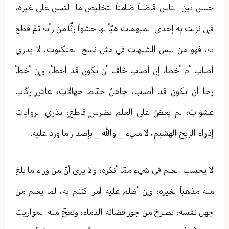
جلس بين الناس قاضياً ضامناً لتخليص ما التبس على غيره،
فإن نزلت به إحدى المبهمات هيّأ لها حشواً رثّاً من رأيه ثمّ قطع
به، فهو من لبس الشبهات في مثل نسج العنكبوت، لا يدري
أصاب أم أخطأ، إن أصاب خاف أن يكون قد أخطأ، وإن أخطأ
رجا أن يكون قد أصاب، جاهلٌ خبّاط جهالاتٍ، عاشٍ ركّاب
عشواتٍ، لم يعضّ على العلم بضرسٍ قاطعٍ، يذري الروايات
إذراء الريح الهشيم، لا مليء _ والله _ بإصدار ما ورد عليه.
لا يحسب العلم في شيءٍ ممّا أنكره، ولا يرى أنّ من وراء ما بلغ
منه مذهباً لغيره، وإن أظلم عليه أمر اكتتم به، لما يعلم من
جهل نفسه، تصرخ من جور قضائه الدماء، وتعجّ منه المواريث