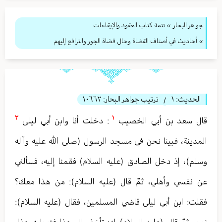
جواهر البحار
»
تتمة كتاب العقود والإيقاعات
» أحاديث في أصناف القضاة وحال قضاة الجور والترافع إليهم
الحديث:
١
ترتيب جواهر البحار:
١٠٦٦٢
/
٢
١
قال سعد بن أبي الخصیب
: دخلت أنا وابن أبي لیلی
المدینة، فبينا نحن في مسجد الرسول (صلى الله عليه وآله
وسلم)، إذ دخل الصادق (عليه السلام) فقمنا إليه، فسألني
عن نفسي وأهلي، ثمّ قال (عليه السلام): من هذا معك؟
فقلت: ابن أبي ليلى قاضي المسلمين، فقال (عليه السلام):