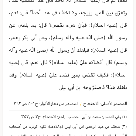
نعم، ثمّ قال (عليه السلام) له: تأخذ مال هذا فتعطيه هذا،
وتفرّق بين المرء وزوجه، ولا تخاف في هذا أحداً؟ قال: نعم،
قال (عليه السلام): فبأيّ شيء تقضي؟ قال: بما بلغني عن
رسول الله (صلى الله عليه وآله وسلم)، وعن أبي بكر وعمر،
قال (عليه السلام): فبلغك أنّ رسول الله (صلى الله عليه وآله
وسلم) قال: أقضاكم عليّ (عليه السلام)؟ قال: نعم، قال (عليه
السلام): فكيف تقضي بغير قضاء عليّ (عليه السلام) وقد
بلغك هذا؟ فاصفرّ وجه ابن أبي ليلى.
المصدر الأصلي:
الاحتجاج
المصدر من بحار الأنوار: ج
١٠١
،
ص٢٦٣
/
(١) وفي المصدر: سعید بن أبي الخضیب. راجع: الاحتجاج، ج٢، ص٣٥٣.
(٢) محمّد بن عبد الرحمن ابن أبي لیلی (م١٤٨هـ): فقیه كوفي، من أصحاب