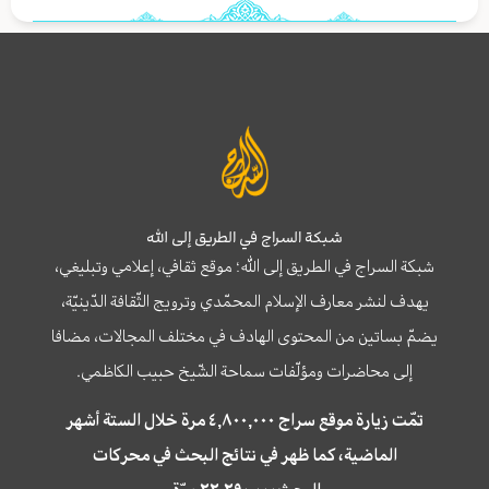
شبكة السراج في الطريق إلى الله
شبكة السراج في الطريق إلى الله؛ موقع ثقافي، إعلامي وتبليغي،
يهدف لنشر معارف الإسلام المحمّدي وترويج الثّقافة الدّينيّة،
يضمّ بساتين من المحتوى الهادف في مختلف المجالات، مضافا
إلى محاضرات ومؤلّفات سماحة الشّيخ حبيب الكاظمي.
تمّت زيارة موقع سراج ٤,٨٠٠,٠٠٠ مرة خلال الستة أشهر
الماضية، كما ظهر في نتائج البحث في محركات