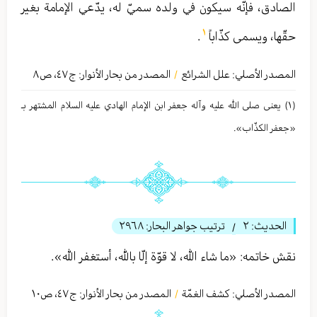
الصادق، فإنّه سيكون في ولده سميّ له، يدّعي الإمامة بغير
١
حقّها، ويسمى كذّاباً
.
المصدر الأصلي:
علل الشرائع
المصدر من بحار الأنوار: ج
٤٧
،
ص٨
/
(١) یعنی صلى الله عليه وآله جعفر ابن الإمام الهادي عليه السلام المشتهر بـ
«جعفر الكذّاب».
الحديث:
٢
ترتيب جواهر البحار:
٢٩٦٨
/
نقش خاتمه: «ما شاء الله، لا قوّة إلّا بالله، أستغفر الله».
المصدر الأصلي:
كشف الغمّة
المصدر من بحار الأنوار: ج
٤٧
،
ص١٠
/