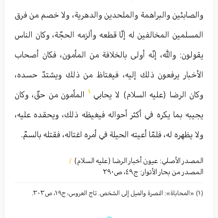
والصابئين والبراهمة والملحدين والدهرية، ولا خصم من فرق
المسلمين المخالفين له إلّا قطعه وألزمه الحجّة، وكان الناس
يقولون: والله، إنّه أولى بالخلافة من المأمون، فكان أصحاب
الأخبار يرفعون ذلك إليه، فيغتاظ من ذلك ويشتدّ حسده،
١
وكان الرضا (عليه السلام) لا يحابي
المأمون من حقّ، وكان
يجيبه بما يكره في أكثر أحواله فيغيظه ذلك، ويحقده عليه،
ولا يظهره له، فلمّا أعيته الحيلة في أمره اغتاله، فقتله بالسمّ.
المصدر الأصلي:
عيون أخبار الرضا (عليه السلام)
/
المصدر من بحار الأنوار: ج
٤٩
،
ص٢٩۰
(١) «المحاباة»: النصرة والمیل إلی الشخص. تاج العروس، ج١٩، ص٣۰٣.