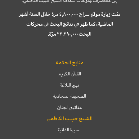
إلى محاضرات ومؤلّفات سماحة الشّيخ حبيب الكاظمي.
تمّت زيارة موقع سراج ٤,٨٠٠,٠٠٠ مرة خلال الستة أشهر
الماضية، كما ظهر في نتائج البحث في محركات
البحث٢٢,٢٩٠,٠٠٠ مرّة.
منابع الحكمة
القرآن الكريم
نهج البلاغة
الصحيفة السجادية
مفاتيح الجنان
الشيخ حبيب الكاظمي
السيرة الذاتية