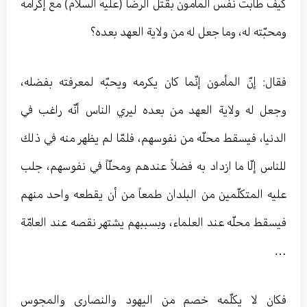
كيف طابت نفس المأمون بقتل الرضا (عليه السلام) مع إكرامه
ومحبّته له، وما جعل له من ولاية العهد بعده؟
فقال: إنّ المأمون إنّما كان يكرمه ويحبّه لمعرفته بفضله،
وجعل له ولاية العهد من بعده ليري الناس أنّه راغب في
الدنيا، فيسقط محلّه من نفوسهم، فلمّا لم يظهر منه في ذلك
للناس إلّا ما ازداد به فضلاً عندهم ومحلّاً في نفوسهم، جلب
عليه المتكلّمين من البلدان طمعاً من أن يقطعه واحد منهم
فيسقط محلّه عند العلماء، وبسببهم يشتهر نقصه عند العامّة
…
فكان لا يكلّمه خصم من اليهود والنصارى والمجوس