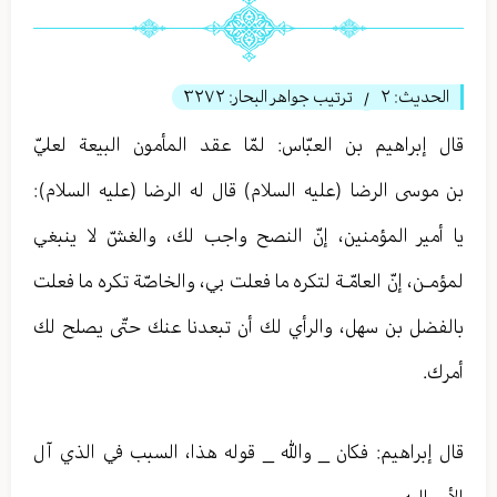
الحديث:
٢
ترتيب جواهر البحار:
٣٢٧٢
/
قال إبراهيم بن العبّاس: لمّا عقد المأمون البيعة لعليّ
بن موسى الرضا (عليه السلام) قال له الرضا (عليه السلام):
يا أمير المؤمنين، إنّ النصح واجب لك، والغشّ لا ينبغي
لمؤمـن، إنّ العامّـة لتكره ما فعلت بي، والخاصّة تكره ما فعلت
بالفضل بن سهل، والرأي لك أن تبعدنا عنك حتّى يصلح لك
أمرك.
قال إبراهيم: فكان _ والله _ قوله هذا، السبب في الذي آل