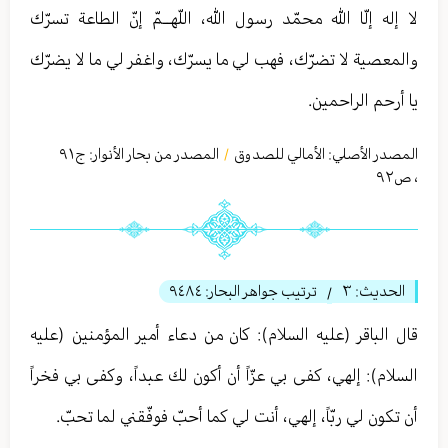
لا إله إلّا الله محمّد رسول الله، اللّهــمّ إنّ الطاعة تسرّك
والمعصية لا تضرّك، فهب لي ما يسرّك، واغفر لي ما لا يضرّك
يا أرحم الراحمين.
المصدر الأصلي:
الأمالي للصدوق
المصدر من بحار الأنوار: ج
٩١
/
،
ص٩٢
الحديث:
٣
ترتيب جواهر البحار:
٩٤٨٤
/
قال الباقر (عليه السلام): كان من دعاء أمير المؤمنين (عليه
السلام): إلهي، كفى بي عزّاً أن أكون لك عبداً، وكفى بي فخراً
أن تكون لي ربّاً، إلهي، أنت لي كما أحبّ فوفّقني لما تحبّ.