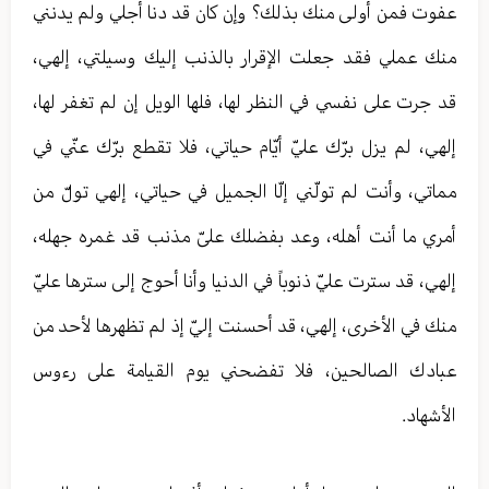
عفوت فمن أولى منك بذلك؟ وإن كان قد دنا أجلي ولم يدنني
منك عملي فقد جعلت الإقرار بالذنب إليك وسيلتي، إلهي،
قد جرت على نفسي في النظر لها، فلها الويل إن لم تغفر لها،
إلهي، لم يزل برّك عليّ أيّام حياتي، فلا تقطع برّك عنّي في
مماتي، وأنت لم تولّني إلّا الجميل في حياتي، إلهي تولّ من
أمري ما أنت أهله، وعد بفضلك علىّ مذنب قد غمره جهله،
إلهي، قد سترت عليّ ذنوباً في الدنيا وأنا أحوج إلى سترها عليّ
منك في الأخرى، إلهي، قد أحسنت إليّ إذ لم تظهرها لأحد من
عبادك الصالحين، فلا تفضحني يوم القيامة على رءوس
الأشهاد.