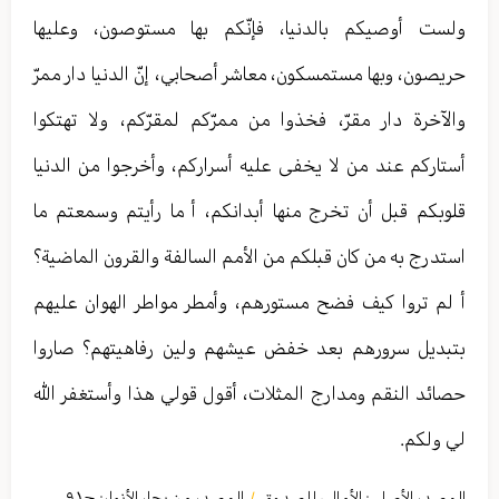
ولست أوصيكم بالدنيا، فإنّكم بها مستوصون، وعليها
حريصون، وبها مستمسكون، معاشر أصحابي، إنّ الدنيا دار ممرّ
والآخرة دار مقرّ، فخذوا من ممرّكم لمقرّكم، ولا تهتكوا
أستاركم عند من لا يخفى عليه أسراركم، وأخرجوا من الدنيا
قلوبكم قبل أن تخرج منها أبدانكم، أ ما رأيتم وسمعتم ما
استدرج به من كان قبلكم من الأمم السالفة والقرون الماضية؟
أ لم تروا كيف فضح مستورهم، وأمطر مواطر الهوان عليهم
بتبديل سرورهم بعد خفض عيشهم ولين رفاهيتهم؟ صاروا
حصائد النقم ومدارج المثلات، أقول قولي هذا وأستغفر الله
لي ولكم.
المصدر الأصلي:
الأمالي للصدوق
المصدر من بحار الأنوار: ج
٩١
/