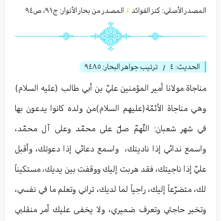
المصدر الأصلي:
كنز الفوائد
المصدر من بحار الأنوار: ج
٩١
،
ص٩٤
/
الحديث:
٤
ترتيب جواهر البحار:
٩٤٨٥
/
مناجاة مولانا أمير المؤمنين عليّ بن أبي طالب (عليه السلام)
وهي مناجاة الأئمّة(عليهم السلام)من ولده كانوا يدعون بها
في شهر شعبان: اللّهمّ صلّ على محمّد وعلى آل محمّد،
واسمع ندائي إذا ناديتك، ‏ واسمع دعائي إذا دعوتك، وأقبل
عليّ إذا ناجيتك، فقد هربت إليك ووقفت بين يديك، مستكيناً
لك، متضرّعاً إليك، راجياً لما لديك، تراني وتعلم ما في نفسي،
وتخبر حاجتي وتعرف ضميري، ولا يخفى عليك أمر منقلبي