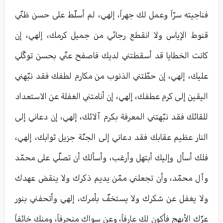
فناجيته سرّاً وعمل لك جهراً، إلهي، لم أسلّط على حسن ظنّي
قنوط الإياس ولا انقطع رجائي من جميل كرمك، إلهي، إن
كانت الخطايا قد أسقطتني لديك فاصفح عنّي بحسن توكّلي
عليك، إلهي، إن حطّتني الذنوب من مكارم لطفك فقد نبّهني
اليقين إلى كرم عطفك، إلهي، إن أنامتني الغفلة عن الاستعداد
للقائك فقد نبّهتني المعرفة بكرم آلائك، إلهي، إن دعاني إلى
النار عظيم عقابك فقد دعاني إلى الجنّة جزيل ثوابك، إلهي،
فلك أسأل وإليك أبتهل وأرغب، وأسألك أن تصلّي على محمّد
وآل محمّد، وأن تجعلني ممّن يديم ذكرك ولا ينقض عهدك
ولا يغفل عن شكرك ولا يستخفّ بأمرك، إلهي وأتحفني بنور
عزّك الأبهج فأكون لك عارفاً، وعن سواك منحرفاً، ومنك خائفاً