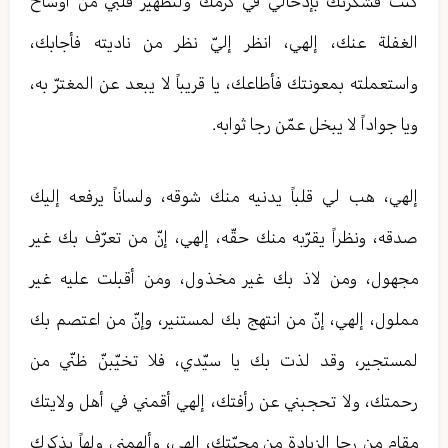
كنت فشكرتك بإدخالي في كرمك ولتطهير قلبي من أوساخ
الغفلة عنك، إلهي، انظر إليّ نظر من ناديته فأجابك،
واستعملته بمعونتك فأطاعك، يا قريباً لا يبعد عن المغترّ به،
ويا جواداً لا يبخل عمّن رجا ثوابه.
إلهي، هب لي قلباً يدنيه منك شوقه، ولساناً يرفعه إليك
صدقه، ونظراً يقرّبه منك حقّه، إلهي، إنّ من تعرّف بك غير
مجهول، ومن لاذ بك غير مخذول، ومن أقبلت عليه غير
مملول، إلهي، إنّ من انتهج بك لمستنير، وإنّ من اعتصم بك
لمستجير، وقد لذت بك يا سيّدي، فلا تخيّبنّ ظنّي من
رحمتك، ولا تحجبني عن رأفتك، إلهي أقمني في أهل ولايتك
مقام من رجا الزيادة من محبّتك، إلهي، وألهمني ولهاً بذكرك