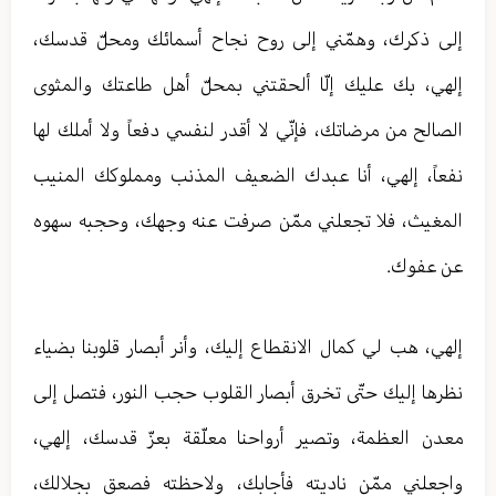
إلى‏ ذكرك، وهمّني إلى روح نجاح أسمائك ومحلّ قدسك،
إلهي، بك عليك إلّا ألحقتني بمحلّ أهل طاعتك والمثوى
الصالح من مرضاتك، فإنّي لا أقدر لنفسي دفعاً ولا أملك لها
نفعاً، إلهي، أنا عبدك الضعيف المذنب ومملوكك المنيب
المغيث، فلا تجعلني ممّن صرفت عنه وجهك، وحجبه سهوه
عن عفوك.
إلهي، هب لي كمال الانقطاع إليك، وأنر أبصار قلوبنا بضياء
نظرها إليك حتّى تخرق أبصار القلوب حجب النور، فتصل إلى
معدن العظمة، وتصير أرواحنا معلّقة بعزّ قدسك، إلهي،
واجعلني ممّن ناديته فأجابك، ولاحظته فصعق بجلالك،