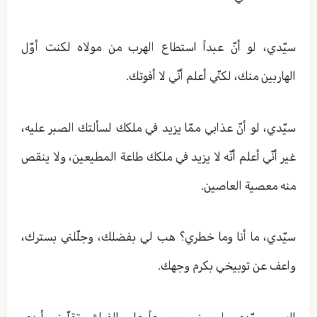
سيّدي، لو أنّ عبداً استطاع الهرب من مولاه لكنت أوّل
الهاربين منك، لكنّي أعلم أنّي لا أفوتك.
سيّدي، لو أنّ عذابي ممّا يزيد في ملكك لسألتك الصبر عليه،
غير أنّي أعلم أنّه لا يزيد في ملكك طاعة المطيعين، ولا ينقص
منه معصية العاصين.
سيّدي، ما أنا وما خطري؟ هب لي بفضلك، وجلّلني بسترك،
واعف عن توبيخي بكرم وجهك.
إلهي وسيّدي، ارحمني مصروعاً على الفراش تقلّبني أيدي