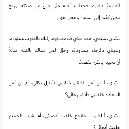
لأغتنمنّ دعاءه، فجعلت أرقبه حتّى فرغ من صلاته، ورفع
باطن كفّيه إلى السماء وجعل يقول:
سيّدي، سيّدي، هذه يداي قد مددتهما إليك بالذنوب مملوءة،
وعيناي بالرجاء ممدودة، وحقّ لمن دعاك بالندم تذلّلاً
أن تجيبه بالكرم تفضّلاً.
سيّدي، أ من أهل الشقاء خلقتني فأطيل بكائي، أم من أهل
السعادة خلقتني فأبشّر رجائي؟
سيّدي، أ لضرب المقامع خلقت أعضائي، أم لشرب الحميم
خلقت أمعائي؟