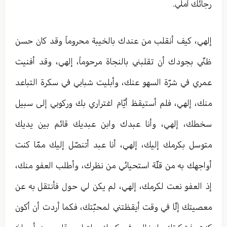
رجائك أملي.
إلهي، كيف أنقلب من عندك بالخيبة محروماً وقد كان حسن
ظنّي بجودك أن تقلبني بالنجاة مرحوماً، إلهي، وقد أفنيت
عمري في شرّة السهو عنك، وأبليت شبابي في سكرة التباعد
منك، إلهي، فلم أستيقظ أيّام اغتراري بك وركوبي إلى سبيل
سخطك، إلهي، وأنا عبدك وابن عبديك قائم بين يديك
متوسل بكرمك إليك، إلهي، أنا عبد أتنصّل إليك‏ ممّا كنت
أواجهك به من قلّة استحيائي من نظرك، وأطلب العفو منك،
إذ العفو نعت لكرمك، إلهي، لم يكن لي حول فأنتقل به عن
معصيتك إلّا في وقت أيقظتني لمحبّتك، فكما أردت أن أكون