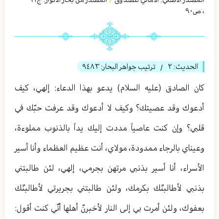
،
ص٩٠
الحديث:
٢
ترتيب جواهر البحار:
٩٤٨٣
/
كان الصادق (عليه السلام) يدعو بهذا الدعاء: إلهي، كيف
أدعوك وقد عصيتك؟ وكيف لا أدعوك وقد عرفت حبّك في
قلبي؟ وإن كنت عاصياً مددت إليك يداً بالذنوب مملوءة،
وعيناي بالرجاء ممدودة، مولاي، أنت عظيم العظماء وأنا أسير
الأسراء، أنا أسير بذنبي مرتهن بجرمي، إلهي، لئن طالبتني
بذنبي لأطالبنّك بكرمك، ولئن طالبتني بجريرتي لأطالبنّك
بعفوك، ولئن أمرت بي إلى النار لأخبرنّ أهلها أنّي كنت أقول: