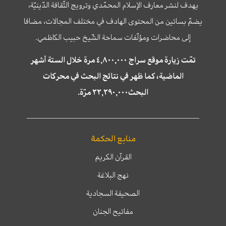
يهدف لنشر معارف الإسلام المحمّدي وترويج الثّقافة الدّينيّة،
يضمّ بساتين من المحتوى الهادف في مختلف المجالات، مضافا
إلى محاضرات ومؤلّفات سماحة الشّيخ حبيب الكاظمي.
تمّت زيارة موقع سراج ٤,٨٠٠,٠٠٠ مرة خلال الستة أشهر
الماضية، كما ظهر في نتائج البحث في محركات
البحث٢٢,٢٩٠,٠٠٠ مرّة.
منابع الحكمة
القرآن الكريم
نهج البلاغة
الصحيفة السجادية
مفاتيح الجنان