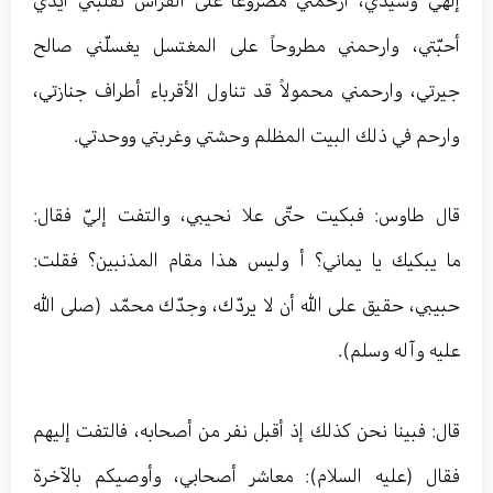
أحبّتي، وارحمني مطروحاً على المغتسل يغسلّني صالح
جيرتي، وارحمني محمولاً قد تناول الأقرباء أطراف جنازتي،
وارحم في ذلك البيت المظلم وحشتي وغربتي ووحدتي.
قال طاوس: فبكيت حتّى علا نحيبي، والتفت إليّ فقال:
ما يبكيك يا يماني؟ أ وليس هذا مقام المذنبين؟ فقلت:
حبيبي، حقيق على الله أن لا يردّك، وجدّك محمّد (صلى الله
عليه وآله وسلم).
قال: فبينا نحن كذلك إذ أقبل نفر من أصحابه، فالتفت إليهم
فقال (عليه السلام): معاشر أصحابي، وأوصيكم بالآخرة