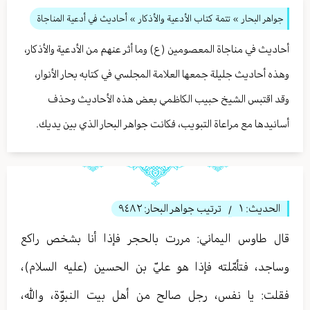
جواهر البحار
»
تتمة كتاب الأدعية والأذكار
» أحاديث في أدعية المناجاة
أحاديث في مناجاة المعصومين (ع) وما أثر عنهم من الأدعية والأذكار،
وهذه أحاديث جليلة جمعها العلامة المجلسي في كتابه بحار الأنوار،
وقد اقتبس الشيخ حبيب الكاظمي بعض هذه الأحاديث وحذف
أسانيدها مع مراعاة التبويب، فكانت جواهر البحار الذي بين يديك.
الحديث:
١
ترتيب جواهر البحار:
٩٤٨٢
/
قال طاوس اليماني: مررت بالحجر فإذا أنا بشخص راكع
وساجد، فتأمّلته فإذا هو عليّ بن الحسين (عليه السلام)،
فقلت: يا نفس، رجل صالح من أهل بيت النبوّة، والله،