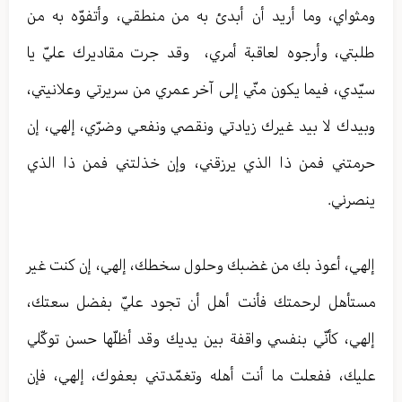
ومثواي، وما أريد أن أبدئ به من منطقي، وأتفوّه به من
طلبتي، وأرجوه لعاقبة أمري، ‏ وقد جرت مقاديرك عليّ يا
سيّدي، فيما يكون منّي إلى آخر عمري من سريرتي وعلانيتي،
وبيدك لا بيد غيرك زيادتي ونقصي ونفعي وضرّي، إلهي، إن
حرمتني فمن ذا الذي يرزقني، وإن خذلتني فمن ذا الذي
ينصرني.
إلهي، أعوذ بك من غضبك وحلول سخطك، إلهي، إن كنت غير
مستأهل لرحمتك فأنت أهل أن تجود عليّ بفضل سعتك،
إلهي، كأنّي بنفسي واقفة بين يديك وقد أظلّها حسن توكّلي
عليك، ففعلت‏ ما أنت أهله وتغمّدتني بعفوك، إلهي، فإن