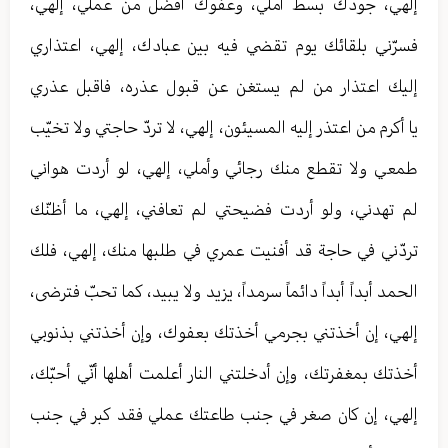
إلهي، جودك بسط أملي، وعفوك أفضل من عملي، إلهي،
فسرّني بلقائك يوم تقضي فيه بين عبادك، إلهي، اعتذاري
إليك اعتذار من لم يستغن عن قبول عذره، فاقبل عذري
يا أكرم من اعتذر إليه المسيئون، إلهي، لا تردّ حاجتي ولا تخيّب‏
طمعي ولا تقطع منك رجائي وأملي، إلهي، لو أردت هواني
لم تهدني، ولو أردت فضيحتي لم تعافني، إلهي، ما أظنّك
تردّني في حاجة قد أفنيت عمري في طلبها منك، إلهي، فلك
الحمد أبداً أبداً دائماً سرمداً، يزيد ولا يبيد، كما تحبّ فترضى،
إلهي، إن أخذتني بجرمي أخذتك بعفوك، وإن أخذتني بذنوبي
أخذتك بمغفرتك، وإن أدخلتني النار أعلمت أهلها أنّي أحبّك،
إلهي، إن كان صغر في جنب طاعتك عملي فقد كبر في جنب