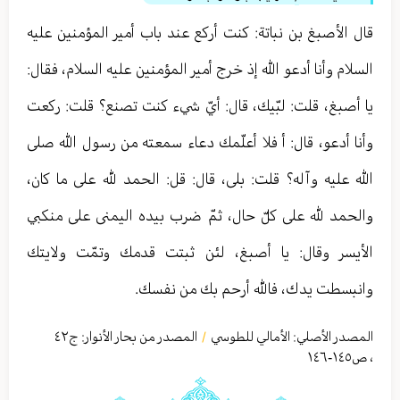
قال الأصبغ بن نباتة: كنت أركع عند باب أمير المؤمنين عليه
السلام وأنا أدعو الله إذ خرج أمير المؤمنين عليه السلام، فقال:
يا أصبغ، قلت: لبّيك، قال: أيّ شيء كنت تصنع؟ قلت: ركعت
وأنا أدعو، قال: أ فلا أعلّمك دعاء سمعته من رسول الله صلى
الله عليه وآله؟ قلت: بلى، قال: قل: الحمد لله على ما كان،
والحمد لله على كلّ حال، ثمّ ضرب بيده اليمنى على منكبي
الأيسر وقال: يا أصبغ، لئن ثبتت قدمك وتمّت ولايتك
وانبسطت يدك، فالله أرحم بك من نفسك.
المصدر الأصلي:
الأمالي للطوسي
المصدر من بحار الأنوار: ج
٤٢
/
،
ص١٤٥-١٤٦