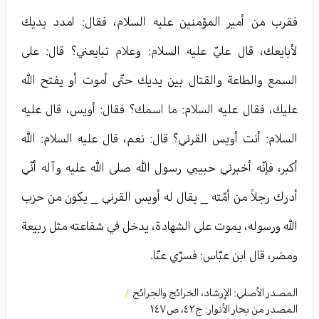
فقرب من أمير المؤمنين عليه السلام، فقال: امدد يديك
لأبايعك، قال عليّ عليه السلام: وعلام تبايعني؟ قال: على
السمع والطاعة والقتال بين يديك حتّى أموت أو يفتح الله
عليك، فقال عليه السلام: ما اسمك؟ فقال: أويس، قال عليه
السلام: أنت أويس القرني؟ قال: نعم، قال عليه السلام: الله
أكبر، فإنّه أخبرني حبيبي رسول الله صلى الله عليه وآله أنّي
أدرك رجلاً من أمّته _ يقال له أويس القرني _ يكون من حزب
الله ورسوله، يموت على الشهادة، يدخل في شفاعته مثل ربيعة
ومضر، قال ابن عبّاس: فسرّي عنّا.
المصدر الأصلي:
الإرشاد، الخرائج والجرائح
/
المصدر من بحار الأنوار: ج
٤٢
،
ص١٤٧