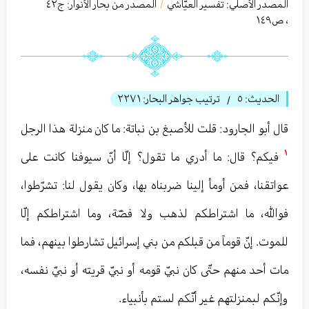
المصدر الأصلي:
تفسير العيّاشي
المصدر من بحار الأنوار: ج
٤٢
/
،
ص١٤٩
الحديث:
٥
ترتيب جواهر البحار:
٢٢٧١
/
قال أبو الجارود: قلت للأصبغ بن نباتة: ما كان منزلة هذا الرجل
١
فيكم؟ قال: ما أدري ما تقول؟ إلّا أنّ سيوفنا كانت على
عواتقنا، فمن أومأ إلينا ضربناه بها، وكان يقول لنا: تشرّطوا،
فوالله، ما اشتراطكم لذهب ولا فضّة، وما اشتراطكم إلّا
للموت. إنّ قوماً من قبلكم من بني إسرائيل تشارطوا بينهم، فما
مات أحد منهم حتّى كان نبيّ قومه أو نبيّ قريته أو نبيّ نفسه،
وإنّكم لبمنزلتهم غير أنّكم لستم بأنبياء.