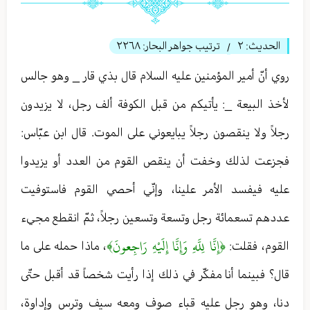
الحديث:
٢
ترتيب جواهر البحار:
٢٢٦٨
/
روي أنّ أمير المؤمنين عليه السلام قال بذي قار _ وهو جالس
لأخذ البيعة _: يأتيكم من قبل الكوفة ألف رجل، لا يزيدون
رجلاً ولا ينقصون رجلاً يبايعوني على الموت. قال ابن عبّاس:
فجزعت لذلك وخفت أن ينقص القوم من العدد أو يزيدوا
عليه فيفسد الأمر علينا، وإنّي أحصي القوم فاستوفيت
عددهم تسعمائة رجل وتسعة وتسعين رجلاً، ثمّ انقطع مجيء
﴿إِنَّا لِلَّهِ وَإِنَّا إِلَيْهِ رَاجِعونَ﴾
القوم، فقلت:
، ماذا حمله على ما
قال؟ فبينما أنا مفكّر في ذلك إذا رأيت شخصاً قد أقبل حتّى
دنا، وهو رجل عليه قباء صوف ومعه سيف وترس وإداوة،