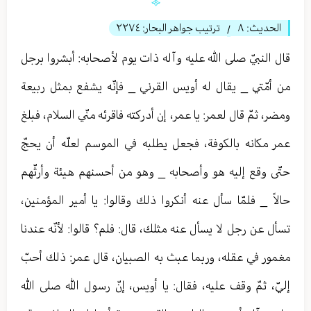
الحديث:
٨
ترتيب جواهر البحار:
٢٢٧٤
/
قال النبيّ صلى الله عليه وآله ذات يوم لأصحابه: أبشروا برجل
من أمّتي _ يقال له أويس القرني _ فإنّه يشفع بمثل ربيعة
ومضر، ثمّ قال لعمر: يا عمر، إن أدركته فاقرئه منّي السلام، فبلغ
عمر مكانه بالكوفة، فجعل يطلبه في الموسم لعلّه أن يحجّ
حتّى وقع إليه هو وأصحابه _ وهو من أحسنهم هيئة وأرثّهم
حالاً _ فلمّا سأل عنه أنكروا ذلك وقالوا: يا أمير المؤمنين،
تسأل عن رجل لا يسأل عنه مثلك، قال: فلم؟ قالوا: لأنّه عندنا
مغمور في عقله، وربما عبث به الصبيان، قال عمر: ذلك أحبّ
إليّ، ثمّ وقف عليه، فقال: يا أويس، إنّ رسول الله صلى الله