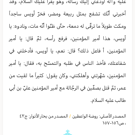
عليه وآله أودعني إليك رسالة، وهو يقرأ عليك السلام، وقد
أخبرني أنّك تشفع بمثل ربيعة ومضر، فخرّ أويس ساجداً
ومكث طويلاً ما ترقّى له دمعة، حتّى ظنّوا أنّه مات، ونادوه: يا
أويس، هذا أمير المؤمنين، فرفع رأسه، ثمّ قال: يا أمير
المؤمنين، أ فاعل ذلك؟ قال: نعم، يا أويس، فأدخلني في
شفاعتك، فأخذ الناس في طلبه والتمسّح به، فقال: يا أمير
المؤمنين، شهّرتني وأهلكتني، وكان يقول: كثيراً ما لقيت من
عمر، ثمّ قتل بصفّين في الرجّالة مع أمير المؤمنين عليّ بن أبي
طالب عليه السلام.
المصدر الأصلي:
روضة الواعظين
المصدر من بحار الأنوار: ج
٤٢
/
،
ص١٥٦-١٥٧