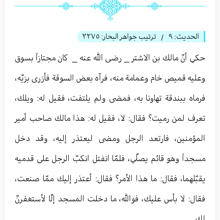
الحديث:
٩
ترتيب جواهر البحار:
٢٢٧٥
/
حكي أنّ مالك بن الاشتر _ رضی الله عنه _ كان مجتازاً بسوق
وعليه قميص خام وعمامة منه، فرآه بعض السوقة فأزرى بزيّه،
فرماه ببندقة تهاونا به، فمضى ولم يلتفت، فقيل له: ويلك،
تعرف لمن رميت؟ فقال: لا، فقيل له: هذا مالك صاحب أمير
المؤمنين، فارتعد الرجل ومضى ليعتذر إليه، وقد دخل
مسجداً وهو قائم يصلّي، فلمّا انفتل انكبّ الرجل على قدميه
يقبّلهما، فقال: ما هذا الأمر؟ فقال: أعتذر إليك ممّا صنعت،
فقال: لا بأس عليك، فوالله، ما دخلت المسجد إلّا لأستغفرنّ
لك.