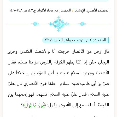
المصدر الأصلي:
الإرشاد
المصدر من بحار الأنوار: ج
٤٢
،
ص١٤٨-١٤٩
/
الحديث:
٤
ترتيب جواهر البحار:
٢٢٧٠
/
قال رجل من الأنصار: خرجت أنا والأشعث الكندي وجرير
البجلي حتّى إذا كنّا بظهر الكوفة بالفرس مرّ بنا ضبّ، فقال
الأشعث وجرير: السلام عليك يا أمير المؤمنين _ خلافاً على
عليّ بن أبي طالب عليه السلام _ فلمّا خرج الأنصاري قال لعليّ
عليه السلام، فقال عليّ عليه السلام: دعهما، فهو إمامهما يوم
﴿نُوَلِّهِ مَا تَوَلَّى﴾
القيامة، أ ما تسمع إلى الله وهو يقول:
؟