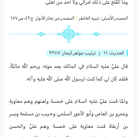
وما اطّلع على ذلك امرأتي ولا أحد من أهلي.
المصدر الأصلي:
تنبيه الخاطر
المصدر من بحار الأنوار: ج
٤٢
،
ص١٥٧
/
الحديث:
١١
ترتيب جواهر البحار:
٢٢٧٧
/
قال عليّ عليه السلام في المالك بعد موته: يرحم الله مالكاً،
فلقد كان لي كما كنت لرسول الله صلى الله عليه وآله.
ولمّا قنت عليّ عليه السلام على خمسة ولعنهم وهم معاوية
وعمرو بن العاص وأبو الأعور السلمي وحبيب بن مسلمة وبسر
بن أرطاة قنت معاوية على خمسة وهم عليّ والحسن