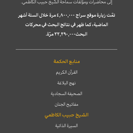
إلى محاضرات ومؤلّفات سماحة الشّيخ حبيب الكاظمي.
تمّت زيارة موقع سراج ٤,٨٠٠,٠٠٠ مرة خلال الستة أشهر
الماضية، كما ظهر في نتائج البحث في محركات
البحث٢٢,٢٩٠,٠٠٠ مرّة.
منابع الحكمة
القرآن الكريم
نهج البلاغة
الصحيفة السجادية
مفاتيح الجنان
الشيخ حبيب الكاظمي
السيرة الذاتية