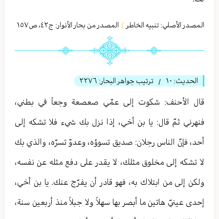
المصدر الأصلي:
تنبيه الخاطر
المصدر من بحار الأنوار: ج
٤٢
،
ص١٥٧
/
الحديث:
١٠
ترتيب جواهر البحار:
٢٢٧٦
/
قال الأحنف: شكوت إلى عمّي صعصعة وجعاً في بطني،
فنهرني ثمّ قال: يا بن أخي، إذا نزل بك شيء فلا تشكه إلى
أحد، فإنّ الناس رجلان: صديق تسوؤه، وعدوّ تسرّه، والذي بك
لا تشكه إلى مخلوق مثلك، لا يقدر على دفع مثله عن نفسه،
ولكن إلى من ابتلاك به، فهو قادر أن يفرّج عنك. يا بن أخي،
إحدى عينيّ هاتين ما أبصر بها سهلاً ولا جبلاً منذ أربعين سنة،