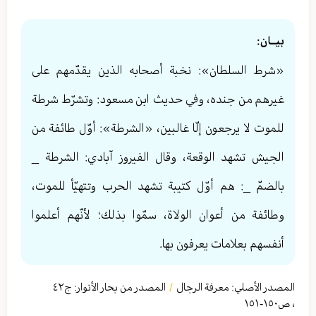
بيــان:
«شرط السلطان»: نخبة أصحابه الذين يقدّمهم على
غيرهم من جنده، وفي حديث ابن مسعود: وتشرّط شرطة
للموت لا يرجعون إلّا غالبين، «الشرطة»: أوّل طائفة من
الجيش تشهد الوقعة، وقال الفيروز آبادي: الشرطة _
بالضمّ _: هم أوّل كتيبة تشهد الحرب وتتهيّأ للموت،
وطائفة من أعوان الولاة، سمّوا بذلك؛ لأنّهم أعلموا
أنفسهم بعلامات يعرفون بها.
المصدر الأصلي:
معرفة الرجال
المصدر من بحار الأنوار: ج
٤٢
/
،
ص١٥٠-١٥١