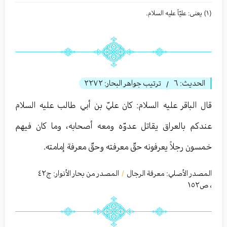
(١) یعنی: علیّاً عليه السلام.
الحديث:
٦
ترتيب جواهر البحار:
٢٢٧٢
/
قال الباقر عليه السلام: كان عليّ بن أبي طالب عليه السلام
عندكم بالعراق يقاتل عدوّه ومعه أصحابه، وما كان فيهم
خمسون رجلاً يعرفونه حقّ معرفته وحقّ معرفة إمامته.
المصدر الأصلي:
معرفة الرجال
المصدر من بحار الأنوار: ج
٤٢
/
،
ص١٥٢