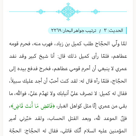
الحديث:
٣
ترتيب جواهر البحار:
٢٢٦٩
/
لمّا ولّي الحجّاج طلب كميل بن زياد، فهرب منه، فحرم قومه
عطاهم، فلمّا رأى كميل ذلك قال: أنا شيخ كبير وقد نفد
عمري لا ينبغي أن أحرم قومي عطاهم، فخرج فدفع بيده إلى
الحجّاج، فلمّا رآه قال له: لقد كنت أحبّ أن أجد عليك سبيلاً،
فقال له كميل: لا تصرف عليّ أنيابك ولا تهدّم عليّ، فوالله، ما
﴿فَاقضِ مَا أَنتَ قَاضٍ﴾
بقي من عمري إلّا مثل كواهل الغبار،
،
فإنّ الموعد لله، وبعد القتل الحساب، ولقد خبّرني أمير
المؤمنين عليه السلام أنّك قاتلي، فقال له الحجّاج: الحجّة