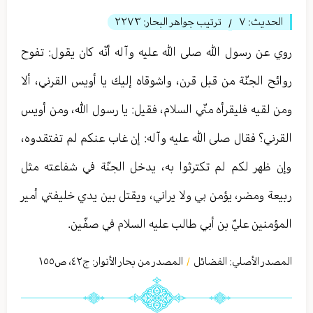
الحديث:
٧
ترتيب جواهر البحار:
٢٢٧٣
/
روي عن رسول الله صلى الله عليه وآله أنّه كان يقول: تفوح
روائح الجنّة من قبل قرن، واشوقاه إليك يا أويس القرني، ألا
ومن لقيه فليقرأه منّي السلام، فقيل: يا رسول الله، ومن أويس
القرني؟ فقال صلى الله عليه وآله: إن غاب عنكم لم تفتقدوه،
وإن ظهر لكم لم تكترثوا به، يدخل الجنّة في شفاعته مثل
ربيعة ومضر، يؤمن بي ولا يراني، ويقتل بين يدي خليفتي أمير
المؤمنين عليّ بن أبي طالب عليه السلام في صفّين.
المصدر الأصلي:
الفضائل
المصدر من بحار الأنوار: ج
٤٢
،
ص١٥٥
/