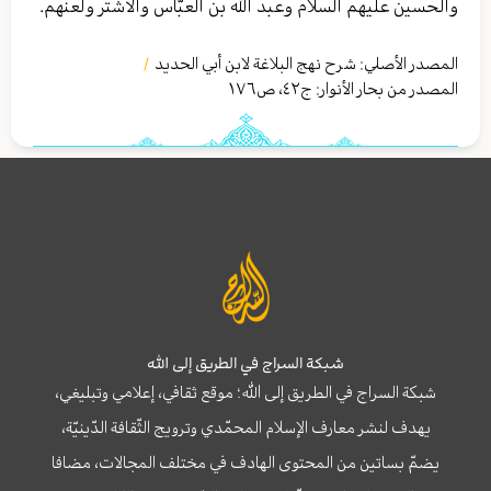
والحسين عليهم السلام وعبد الله بن العبّاس والأشتر ولعنهم.
المصدر الأصلي:
شرح نهج البلاغة لابن أبي الحدید
/
المصدر من بحار الأنوار: ج
٤٢
،
ص١٧٦
شبكة السراج في الطريق إلى الله
شبكة السراج في الطريق إلى الله؛ موقع ثقافي، إعلامي وتبليغي،
يهدف لنشر معارف الإسلام المحمّدي وترويج الثّقافة الدّينيّة،
يضمّ بساتين من المحتوى الهادف في مختلف المجالات، مضافا