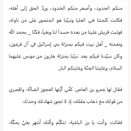
منكم الجدود، وأصعر منكم الخدود، وردّ الحق إلى أهله،
فكانت كلمتنا هي العليا ونبيّنا هو المنصور على من ناواه،
فوثبت قريش علينا من بعده حسداً لنا وبغياً، فكنّا _ بحمد الله
ونعمته _ أهل بيت فيكم بمنزلة بني إسرائيل في آل فرعون،
وكان سيّدنا فيكم بعد نبيّنا بمنزلة هارون من موسى عليهما
السلام، وغايتنا الجنّة وغايتكم النار.
فقال لها عمرو بن العاص: كفّي أيّتها العجوز الضالّة، واقصري
من قولك مع ذهاب عقلك، إذ لا تجوز شهادتك وحدك.
فقالت: وأنت يا بن الباغية، تتكلّم وأمّك أشهر بغيّ بمكّة،