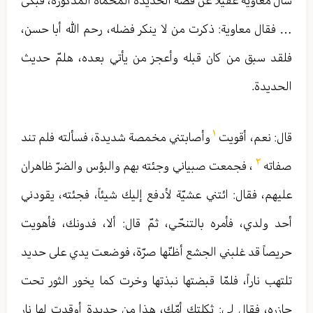
سأل معاوية عقيلاً عن قصّة الحديدة المحمّاة المذكورة، فبكى
… فقال معاوية: ذكرت من لا ينكر فضله، رحم الله أبا حسن،
فلقد سبق من كان قبله وأعجز من يأتي بعده، هلمّ حديث
الحديدة.
١
قال: نعم، أقويت
وأصابتني مخمصة شديدة، فسألته فلم تند
٢
صفاته
، فجمعت صبياني وجئته بهم والبؤس والضرّ ظاهران
عليهم، فقال: ائتني عشيّة لأدفع إليك شيئاً، فجئته، يقودني
أحد ولدي، فأمره بالتنحّي، ثمّ قال: ألا، فدونك، فأهويت
حريصاً قد غلبني الجشع أظنّها صرّة، فوضعت يدي على حديد
تلتهب ناراً، فلمّا قبضتها نبذتها وخرت كما يخور الثور تحت
جازره، فقال لي: ثكلتك أمّك، هذا من حديدة أوقدت لها نار