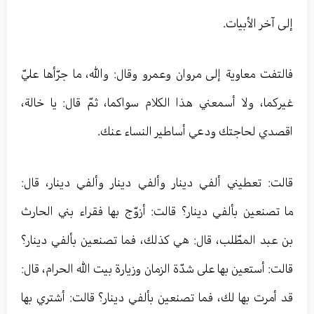
إلى آخر الأبيات.
فالتفت معاوية إلى مروان وعمرو وقال: والله، ما جرّأها عليّ
غيركما، ولا أسمعني هذا الكلام سواكما، ثمّ قال: يا خالة،
اقصدي لحاجتك ودعي أساطير النساء عنك.
قالت: تعطيني ألفي دينار وألفي دينار وألفي دينار، قال:
ما تصنعين بألفي دينار؟ قالت: أزوّج بها فقراء بني الحارث
بن عبد المطّلب، قال: هي كذلك، فما تصنعين بألفي دينار؟
قالت: أستعين بها على شدّة الزمان وزيارة بيت الله الحرام، قال:
قد أمرت بها لك، فما تصنعين بألفي دينار؟ قالت: أشتري بها