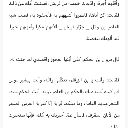
وأقلّهم أجرة، وادّعاك خمسة من قريش، فسئلت أمّك عن ذلك
فقالت: كلّ أتاها، فانظروا أشبههم به فألحقوه به، فغلب شبه
العاص بن وائل _ جزّار قريش _ ألأمهم مكراً وأمهنهم خيراً،
فما ألومك ببغضنا.
قال مروان بن الحكم: كفّي أيّتها العجوز واقصدي لما جئت له.
فقالت: وأنت يا بن الزرقاء، تتكلّم، والله، وأنت ببشير مولى
ابن كلدة أشبه منك بالحكم بن العاص، وقد رأيت الحكم سبط
الشعر مديد القامة، وما بينكما قرابة إلّا كقرابة الفرس الضامر
من الأتان المقرف، فاسأل عمّا أخبرتك به أمّك، فإنّها ستخبرك
بذلك.