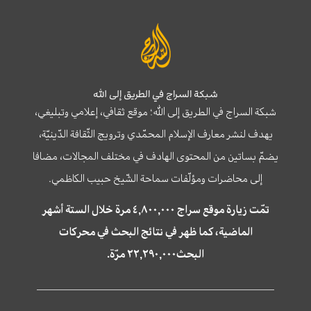
شبكة السراج في الطريق إلى الله
شبكة السراج في الطريق إلى الله؛ موقع ثقافي، إعلامي وتبليغي،
يهدف لنشر معارف الإسلام المحمّدي وترويج الثّقافة الدّينيّة،
يضمّ بساتين من المحتوى الهادف في مختلف المجالات، مضافا
إلى محاضرات ومؤلّفات سماحة الشّيخ حبيب الكاظمي.
تمّت زيارة موقع سراج ٤,٨٠٠,٠٠٠ مرة خلال الستة أشهر
الماضية، كما ظهر في نتائج البحث في محركات
البحث٢٢,٢٩٠,٠٠٠ مرّة.