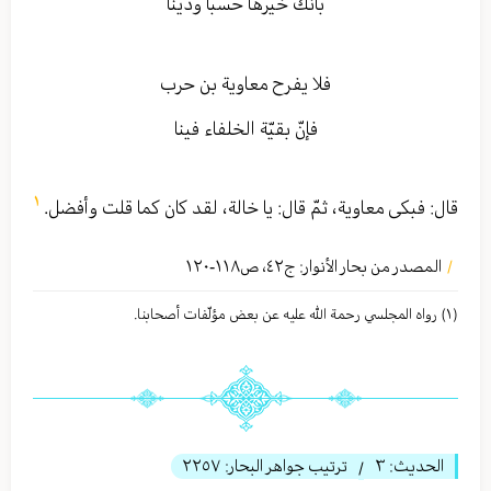
بأنّك خيرها حسباً وديناً
فلا يفرح معاوية بن حرب‏
فإنّ بقيّة الخلفاء فينا
١
قال: فبكى معاوية، ثمّ قال: يا خالة، لقد كان كما قلت وأفضل.
المصدر من بحار الأنوار: ج
٤٢
،
ص١١٨-١٢٠
/
(١) رواه المجلسي رحمة الله عليه عن بعض مؤلّفات أصحابنا.
الحديث:
٣
ترتيب جواهر البحار:
٢٢٥٧
/