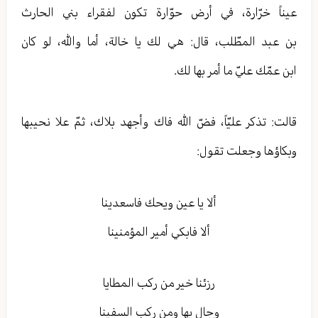
عيناً خرّارة، في أرض حوّارة تكون لفقراء بني الحارث
بن عبد المطّلب، قال: هي لك يا خالة، أما والله، لو كان
ابن عمّك عليّ ما أمر بها لك.
قالت: تذكر عليّاً، فضّ الله فاك وأجهد بلاك، ثمّ علا نحيبها
وبكاؤها وجعلت تقول:
ألا يا عين ويحك فاسعدينا
ألا فابكي أمير المؤمنينا
رزئنا خير من ركب المطايا
وجال بها ومن ركب السفينا