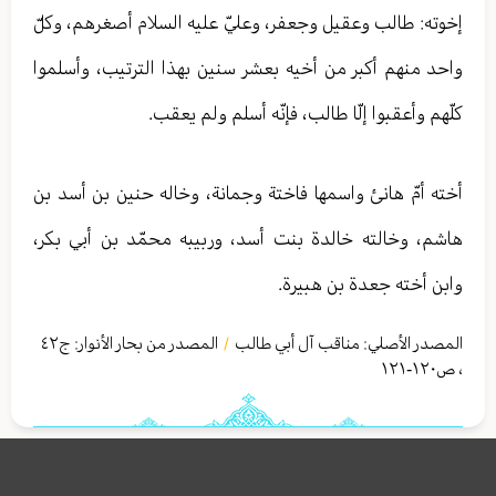
إخوته: طالب وعقيل وجعفر، وعليّ عليه السلام أصغرهم، وكلّ
واحد منهم أكبر من أخيه بعشر سنين بهذا الترتيب، وأسلموا
كلّهم وأعقبوا إلّا طالب، فإنّه أسلم ولم يعقب.
أخته أمّ هانئ واسمها فاختة وجمانة، وخاله حنين بن أسد بن
هاشم، وخالته خالدة بنت أسد، وربيبه محمّد بن أبي بكر،
وابن أخته جعدة بن هبيرة.
المصدر الأصلي:
مناقب آل أبي طالب
المصدر من بحار الأنوار: ج
٤٢
/
،
ص١٢٠-١٢١