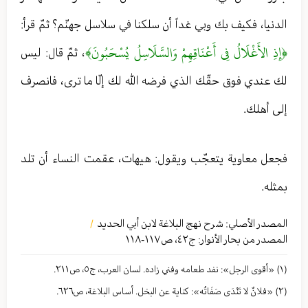
الدنيا، فكيف بك وبي غداً أن سلكنا في سلاسل جهنّم؟ ثمّ قرأ:
﴿إِذِ الأَغْلَالُ فِي أَعْنَاقِهِمْ وَالسَّلَاسِلُ يُسْحَبُونَ﴾
، ثمّ قال: ليس
لك عندي فوق حقّك الذي فرضه الله لك إلّا ما ترى، فانصرف
إلى أهلك.
فجعل معاوية يتعجّب ويقول: هيهات، عقمت النساء أن تلد
بمثله.
المصدر الأصلي:
شرح نهج البلاغة لابن أبي الحدید
/
المصدر من بحار الأنوار: ج
٤٢
،
ص١١٧-١١٨
(١) «أقوی الرجل»: نفد طعامه وفني زاده. لسان العرب، ج٥، ص٢١١.
(٢) «فلانٌ لا تَنْدَى صَفَاتُه»: كنایة عن البخل. أساس البلاغة، ص٦٢٦.