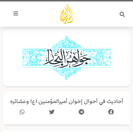
خطي
لى
لمحتوى
أحاديث في أحوال إخوان أميرالمؤمنين (ع) وعشائره