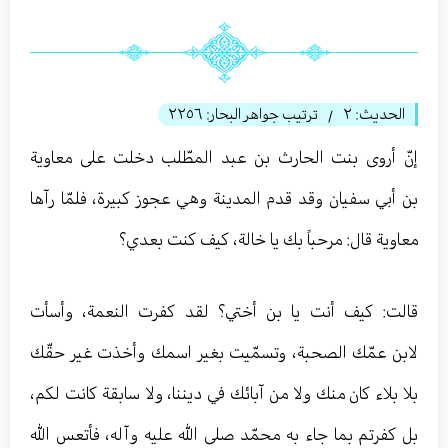
الحديث:
٢
ترتيب جواهر البحار:
٢٢٥٦
/
إنّ أروى بنت الحارث بن عبد المطّلب دخلت على معاوية
بن أبي سفيان وقد قدم المدينة وهي عجوز كبيرة، فلمّا رآها
معاوية قال: مرحباً بك يا خالة، كيف كنت بعدي؟
قالت: كيف أنت يا بن أختي؟ لقد كفرت النعمة، وأسأت
لابن عمّك الصحبة، وتسمّيت بغير اسمك وأخذت غير حقّك
بلا بلاء كان منك ولا من آبائك في ديننا، ولا سابقة كانت لكم،
بل كفرتم بما جاء به محمّد صلى الله عليه وآله، فأتعس الله