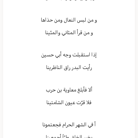
و من لبس النعال ومن حذاها
و من قرأ المثاني والمئينا
إذا استقبلت وجه أبي حسين
رأيت البدر راق الناظرينا
ألا فأبلغ معاوية بن حرب‏
فلا قرّت عيون الشامتينا
أ في الشهر الحرام فجعتمونا
بخير الخلق طرّاً أجمعينا