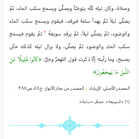
وصلاة، وكان ليله كلّه يتوضّأ ويصلّي ويسمع سكب الماء، ثمّ
يصلّي ليلاً ثمّ يهدأ ساعة فيرقد، فيقوم ويسمع سكب الماء
١
والوضوء، ثمّ يصلّي ليلاً، ثمّ يرقد سويعةً
ثمّ يقوم فيسمع
سكب الماء والوضوء ثمّ يصلّي، ولا يزال ليله كذلك حتّى
﴿كَانُوا قَلِيلًا مِّنَ
يصبح، وما رأيته إلّا ذكرت قول اللهعزّ وجلّ:
اللَّيلِ مَا يَهجَعُونَ﴾
.
المصدر الأصلي:
الإرشاد
المصدر من بحار الأنوار: ج
٤٨
،
ص٢٨٧
/
(١) «السویعة»: مصغّر «ساعة».