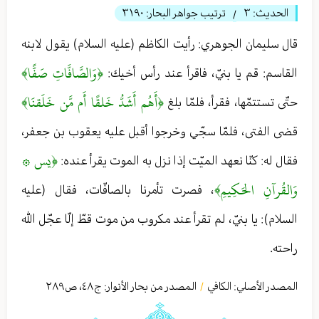
الحديث:
٣
ترتيب جواهر البحار:
٣١٩٠
/
قال سليمان الجوهري: رأيت الكاظم (عليه السلام) يقول لابنه
﴿وَالصَّافَّاتِ صَفًّا﴾
القاسم: قم يا بنيّ، فاقرأ عند رأس أخيك:
﴿أَهُم أَشَدُّ خَلقًا أَم مَّن خَلَقنَا﴾
حتّى تستتمّها، فقرأ، فلمّا بلغ
قضى الفتى، فلمّا سجّي وخرجوا أقبل عليه يعقوب بن جعفر،
﴿يس ۞
فقال له: كنّا نعهد الميّت إذا نزل به الموت يقرأ عنده:
وَالقُرآنِ الحَكِيمِ﴾
، فصرت تأمرنا بالصافّات، فقال (عليه
السلام): يا بنيّ، لم تقرأ عند مكروب من موت قطّ إلّا عجّل الله
راحته.
المصدر الأصلي:
الكافي
المصدر من بحار الأنوار: ج
٤٨
،
ص٢٨٩
/