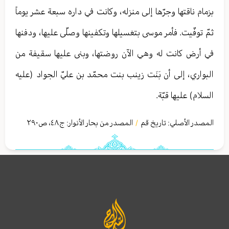
بزمام ناقتها وجرّها إلى منزله، وكانت في داره سبعة عشر يوماً
ثمّ توفّيت. فأمر موسى بتغسيلها وتكفينها وصلّى عليها، ودفنها
في أرض كانت له وهي الآن روضتها، وبنى عليها سقيفة من
البواري، إلى أن بَنَت زينب بنت محمّد بن عليّ الجواد (عليه
السلام) عليها قبّة.
المصدر الأصلي:
تاريخ قم
المصدر من بحار الأنوار: ج
٤٨
،
ص٢٩۰
/