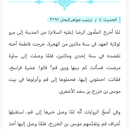
الحديث:
٤
ترتيب جواهر البحار:
٣١٩١
/
لمّا أخرج المأمون الرضا (عليه السلام) من المدينة إلى مرو
لولاية العهد في سنة مائتين من الهجرة، خرجت فاطمة أخته
تقصده في سنة إحدى ومائتين، فلمّا وصلت إلى ساوة
مرضت، فسألت كم بينها وبين قم؟ قالوا: عشرة فراسخ،
فقالت: احملوني إليها، فحملوها إلى قم وأنزلوها في بيت
موسى بن خزرج بن سعد الأشعري.
وفي أصحّ الروايات أنّه لمّا وصل خبرها إلى قم، استقبلها
أشراف قم وتقدّمهم موسى بن الخزرج، فلمّا وصل إليها أخذ