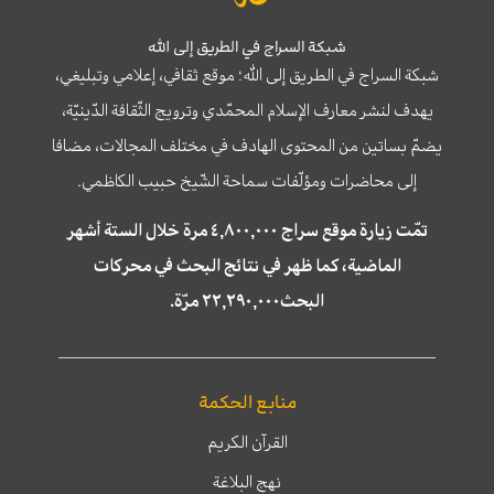
شبكة السراج في الطريق إلى الله
شبكة السراج في الطريق إلى الله؛ موقع ثقافي، إعلامي وتبليغي،
يهدف لنشر معارف الإسلام المحمّدي وترويج الثّقافة الدّينيّة،
يضمّ بساتين من المحتوى الهادف في مختلف المجالات، مضافا
إلى محاضرات ومؤلّفات سماحة الشّيخ حبيب الكاظمي.
تمّت زيارة موقع سراج ٤,٨٠٠,٠٠٠ مرة خلال الستة أشهر
الماضية، كما ظهر في نتائج البحث في محركات
البحث٢٢,٢٩٠,٠٠٠ مرّة.
منابع الحكمة
القرآن الكريم
نهج البلاغة