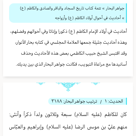
جواهر البحار
»
تتمة كتاب تاريخ السجاد والباقر والصادق والكاظم (ع)
» أحاديث في أحوال أولاد الكاظم (ع) وأزواجه
أحاديث في أولاد الإمام الكاظم (ع) ذكورا وإناثا وفي أحوالهم وفضلهم،
وهذه أحاديث جليلة جمعها العلامة المجلسي في كتابه بحار الأنوار،
وقد اقتبس الشيخ حبيب الكاظمي بعض هذه الأحاديث وحذف
أسانيدها مع مراعاة التبويب، فكانت جواهر البحار الذي بين يديك.
الحديث:
١
ترتيب جواهر البحار:
٣١٨٨
/
كان للكاظم (عليه السلام) سبعة وثلاثون ولداً ذكراً وأنثی:
منهم عليّ بن موسى الرضا (عليه السلام) وإبراهيم والعبّاس