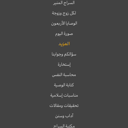
السراج المنير
لكل زوج وزوجة
الوصايا الأربعون
صورة اليوم
المزيد
سؤالكم وجوابنا
إستخارة
محاسبة النفس
كتابة الوصية
مناسبات إسلامية
تحقيقات ومقالات
آداب وسنن
مكتبة السراج