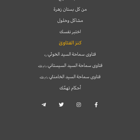
من كل بستان زهرة
مشاكل وحلول
اختبر نفسك
كنز الفتاوىٰ
فتاوى سماحة السيد الخوئي
ره
فتاوى سماحة السيد السيستاني
دام ظله
فتاوى سماحة السيد الخامنئي
دام ظله
أحكام تهمّك
T
T
I
F
e
w
n
a
l
i
s
c
e
t
t
e
g
t
a
b
r
e
g
o
a
r
r
o
m
a
k
-
m
-