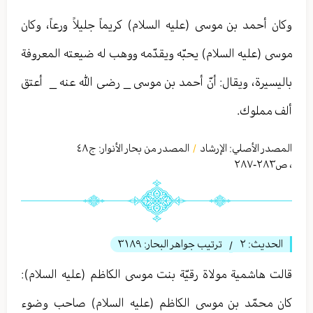
وكان أحمد بن موسى (عليه السلام) كريماً جليلاً ورعاً، وكان
موسى (عليه السلام) يحبّه ويقدّمه ووهب له ضيعته المعروفة
باليسيرة، ويقال: أنّ أحمد بن موسى _ رضی الله عنه _ أعتق
ألف مملوك.
المصدر الأصلي:
الإرشاد
المصدر من بحار الأنوار: ج
٤٨
/
،
ص٢٨٣-٢٨٧
الحديث:
٢
ترتيب جواهر البحار:
٣١٨٩
/
قالت هاشمية مولاة رقيّة بنت موسى الكاظم (عليه السلام):
كان محمّد بن موسى الكاظم (عليه السلام) صاحب وضوء