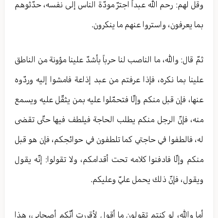
وقل لهم: رحم الله عبداً اجترّ مودّة الناس إلى نفسه، حدّثوهم
بما يعرفون، واستروا عنهم ما ينكرون.
ثمّ قال: والله، ما الناصب لنا حرباً بأشدّ علينا مؤونة من الناطق
علينا بما نكره، فإذا عرفتم من عبد إذاعة فامشوا إليه وردّوه
عنها، فإن قبل منكم وإلّا فتحمّلوا عليه بمن يثقّل عليه ويسمع
منه، فإنّ الرجل منكم يطلب الحاجة فيلطف فيها حتّى تقضى
له، فالطفوا في حاجتي كما تلطفون في حوائجكم، فإن هو قبل
منكم وإلّا فادفنوا كلامه تحت أقدامكم، ولا تقولوا: إنّه يقول
ويقول، فإنّ ذلك يحمل عليّ وعليكم.
أما والله، لو كنتم تقولون ما أقول لأقررت أنّكم أصحابي، هذا