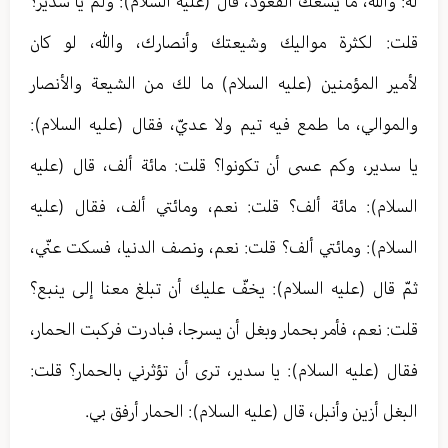
له: والله، ما يسعك القعود، قال (عليه السلام): ولم يا سدير؟
قلت: لكثرة مواليك وشيعتك وأنصارك، والله، لو كان
لأمير المؤمنين (عليه السلام) ما لك من الشيعة والأنصار
والموالي، ما طمع فيه تيم ولا عديّ، فقال (عليه السلام):
يا سدير، وكم عسى أن تكونوا؟ قلت: مائة ألف، قال (عليه
السلام): مائة ألف؟ قلت: نعم، ومائتي ألف، فقال (عليه
السلام): ومائتي ألف؟ قلت: نعم، ونصف الدنيا، فسكت عنّي،
ثمّ قال (عليه السلام): يخفّ عليك أن تبلغ معنا إلى ينبع؟
قلت: نعم، فأمر بحمار وبغل أن يسرجا، فبادرت فركبت الحمار،
فقال (عليه السلام): يا سدير، ترى أن تؤثرني بالحمار؟ قلت:
البغل أزين وأنبل، قال (عليه السلام): الحمار أرفق بي.