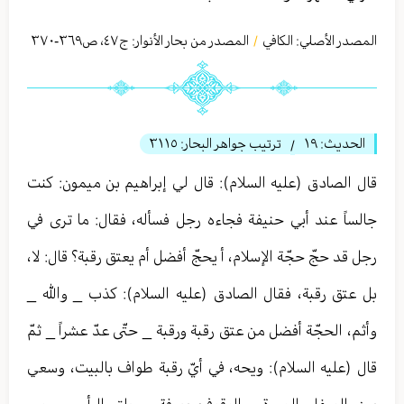
المصدر الأصلي:
الكافي
المصدر من بحار الأنوار: ج
٤٧
،
ص٣٦٩-٣٧۰
/
الحديث:
١٩
ترتيب جواهر البحار:
٣١١٥
/
قال الصادق (عليه السلام): قال لي إبراهيم بن ميمون: كنت
جالساً عند أبي حنيفة فجاءه رجل فسأله، فقال: ما ترى في
رجل قد حجّ حجّة الإسلام، أ يحجّ أفضل أم يعتق رقبة؟ قال: لا،
بل عتق رقبة، فقال الصادق (عليه السلام): كذب _ والله _
وأثم، الحجّة أفضل من عتق رقبة ورقبة _ حتّى عدّ عشراً _ ثمّ
قال (عليه السلام): ويحه، في أيّ رقبة طواف بالبيت، وسعي