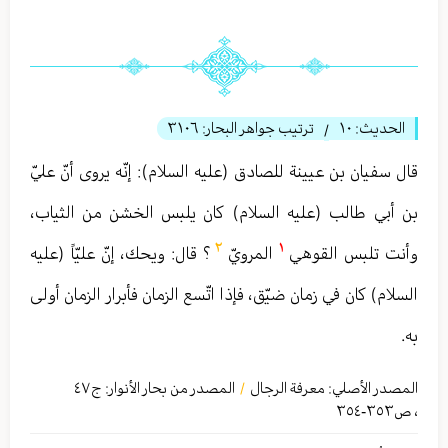
الحديث:
١۰
ترتيب جواهر البحار:
٣١٠٦
/
قال سفيان بن عيينة للصادق (عليه السلام): إنّه يروى أنّ عليّ
بن أبي طالب (عليه السلام) كان يلبس الخشن من الثياب،
٢
١
وأنت تلبس القوهي
المرويّ
؟ قال: ويحك، إنّ عليّاً (عليه
السلام) كان في زمان ضيّق، فإذا اتّسع الزمان فأبرار الزمان أولى
به.
المصدر الأصلي:
معرفة الرجال
المصدر من بحار الأنوار: ج
٤٧
/
،
ص٣٥٣-٣٥٤