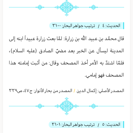
الحديث:
٤
ترتيب جواهر البحار:
٣١٠٠
/
قال محمّد بن عبيد الله بن زرارة: لمّا بعث زرارة عبيداً ابنه إلى
المدينة ليسأل عن الخبر بعد مضيّ الصادق‏ (عليه السلام)،
فلمّا اشتدّ به الأمر أخذ المصحف وقال: من أثبت إمامته هذا
المصحف فهو إمامي.
المصدر الأصلي:
إكمال الدين
المصدر من بحار الأنوار: ج
٤٧
،
ص٣٣٩
/
الحديث:
٥
ترتيب جواهر البحار:
٣١٠١
/