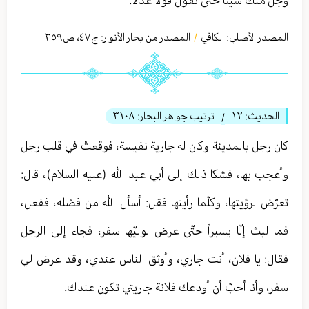
وجلّ منك شيئاً حتّى تقول قولاً عدلاً.
المصدر الأصلي:
الكافي
المصدر من بحار الأنوار: ج
٤٧
،
ص٣٥٩
/
الحديث:
١٢
ترتيب جواهر البحار:
٣١٠٨
/
كان رجل بالمدينة وكان له جارية نفيسة، فوقعتْ في قلب رجل
وأعجب بها، فشكا ذلك إلى أبي عبد الله (عليه السلام)، قال:
تعرّض لرؤيتها، وكلّما رأيتها فقل: أسأل الله من فضله، ففعل،
فما لبث إلّا يسيراً حتّى عرض لوليّها سفر، فجاء إلى الرجل
فقال: يا فلان، أنت جاري، وأوثق الناس عندي، وقد عرض لي
سفر، وأنا أحبّ أن أودعك فلانة جاريتي تكون عندك.