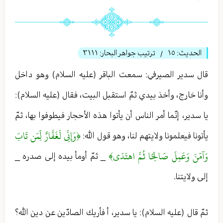
الحديث:
١٥
ترتيب جواهر البحار:
٣١١١
/
قال سدير الصیرفي: سمعت الباقر (عليه السلام) وهو داخل
وأنا خارج، وأخذ بيدي ثمّ استقبل البيت، فقال (عليه السلام):
يا سدير، إنّما أمر الناس أن يأتوا هذه الأحجار فيطوفوا بها، ثمّ
﴿وَإِنِّي لَغَفَّارٌ لِّمَن تَابَ
يأتونا فيعلمونا ولايتهم لنا، وهو قول الله:
وَآمَنَ وَعَمِلَ صَالِحًا ثُمَّ اهتَدَى﴾
_ ثمّ أومأ بيده إلى صدره _
إلى ولايتنا.
ثمّ قال (عليه السلام): يا سدير، أ فأريك الصادّين عن دين الله؟