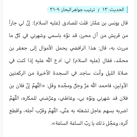
الحديث:
١٣
ترتيب جواهر البحار:
٣١٠٩
/
قال يونس بن عمّار: قلت للصادق (عليه السلام): إنّ لي جاراً
من قريش من آل محرز، قد نوّه باسمي وشهرني في كلّ ما
مررت به، قال: هذا الرافضي يحمل الأموال إلى جعفر بن
محمّد، فقال (عليه السلام) لي: ادع الله عليه إذا كنت في
صلاة الليل وأنت ساجد في السجدة الأخيرة من الركعتين
الأولين، فاحمد الله عزّ وجلّ ومجّده وقل: «اللّهمّ إنّ فلان بن
فلان قد شهرني ونوّه بي، وغاظني، وعرّضني للمكاره، اللّهمّ
اضربه بسهم عاجل تشغله به عنّي، اللّهمّ وقرّب أجله، واقطع
أثره، وعجّل ذلك يا ربّ الساعة الساعة».