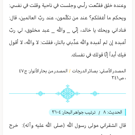
وعنده خلق فقنّعت رأسي وجلست في ناحية وقلت في نفسي:
ويحكم ما أغفلكم؟ عند من تكلّمون، عند ربّ العالمين، قال:
فناداني ويحك يا خالد، إنّي _ والله _ عبد مخلوق، لي ربّ
أعبده إن لم أعبده والله عذّبني بالنار، فقلت: لا والله، لا أقول
فيك أبداً إلّا قولك في نفسك.
المصدر الأصلي:
بصائر الدرجات
المصدر من بحار الأنوار: ج
٤٧
/
،
ص٣٤١
الحديث:
٨
ترتيب جواهر البحار:
٣١٠٤
/
قال الشقراني مولى رسول الله (صلى الله عليه وآله): ‏ خرج