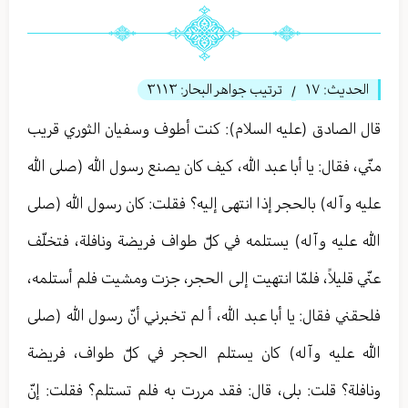
الحديث:
١٧
ترتيب جواهر البحار:
٣١١٣
/
قال الصادق (عليه السلام): كنت أطوف وسفيان الثوري قريب
منّي، فقال: يا أبا عبد الله، كيف كان يصنع رسول الله (صلى الله
عليه وآله) بالحجر إذا انتهى إليه؟ فقلت: كان رسول الله (صلى
الله عليه وآله) يستلمه في كلّ طواف فريضة ونافلة، فتخلّف
عنّي قليلاً، فلمّا انتهيت إلى الحجر، جزت ومشيت فلم أستلمه،
فلحقني فقال: يا أبا عبد الله، أ لم تخبرني أنّ رسول الله (صلى
الله عليه وآله) كان يستلم الحجر في كلّ طواف، فريضة
ونافلة؟ قلت: بلى، قال: فقد مررت به فلم تستلم؟ فقلت: إنّ