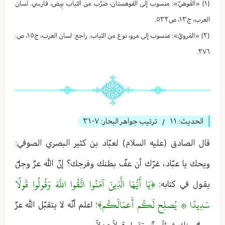
(١) «القُوهيّ»: منسوب إلی القوهستان، ضَرْب من الثياب بِيض، فارسي. لسان
العرب، ج١٣، ص٥٣٢.
(٢) «المَرويّ»: منسوب إلی مرو، نوع من الثیاب. راجع: لسان العرب، ج١٥، ص:
٢٧٦.
الحديث:
١١
ترتيب جواهر البحار:
٣١٠٧
/
قال الصادق (عليه السلام) لعبّاد بن كثير البصري الصوفي:
ويحك يا عبّاد، غرّك أن عفّ بطنك وفرجك؟ إنّ الله عزّ وجلّ
﴿يَا أَيُّهَا الَّذِينَ آمَنُوا اتَّقُوا اللَّهَ وَقُولُوا قَولًا
يقول في كتابه:
سَدِيدًا ۞ يُصلِح لَكُم أَعمَالَكُم﴾
؛ اعلم أنّه لا يتقبّل الله عزّ