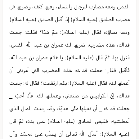
القمي ومعه مضارب للرجال والنساء، وفيها كنف، وضربها في
مضرب الصادق (عليه السلام) إذ أقبل الصادق (عليه السلام)
ومعه نساؤه، فقال (عليه السلام): ممّ هذا؟ فقلت: جعلت
فداك، هذه مضارب، ضربها لك عمران بن عبد الله القمي،
فنزل بها، ثمّ قال (عليه السلام): يا غلام عمران بن عبد الله،
فأقبل فقال: جعلت فداك، هذه المضارب التي أمرتني أن
أعملها لك، فقال (عليه السلام): بكم ارتفعت؟ فقال له: جعلت
فداك، إنّ الكرابيس من صنعتي، وعملتها لك، فأنا أحبّ _
جعلت فداك _ أن تقبلها منّي هديّة، وقد رددت المال الذي
أعطيتنيه، فقبض الصادق (عليه السلام) على يده، ثمّ قال
(عليه السلام): أسأل الله تعالی أن يصلّي على محمّد وآل