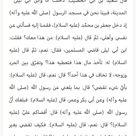
قال سعيد بن أبي الخصیب: دخلت أنا وابن أبي ليلى
المدينة، فبينا نحن في مسجد الرسول (صلى الله عليه وآله)
إذ دخل جعفر بن محمّد (عليه السلام)، فقمنا إليه فسألني عن
نفسي وأهلي، ثمّ قال (عليه السلام): من هذا معك؟ فقلت:
ابن أبي ليلى قاضي المسلمين، فقال: نعم، ثمّ قال (عليه
السلام) له: تأخذ مال هذا فتعطيه هذا؟ وتفرّق بين المرء
وزوجه، لا تخاف في هذا أحداً؟ قال: نعم، قال (عليه السلام):
بأيّ شيء تقضي؟ قال: بما بلغني عن رسول الله (صلى الله
عليه وآله) وعن أبي بكر وعمر، قال (عليه السلام): فبلغك أنّ
رسول الله (صلى الله عليه وآله) قال: أقضاكم عليّ (عليه
السلام)؟ قال: نعم، قال (عليه السلام): فكيف تقضي بغير