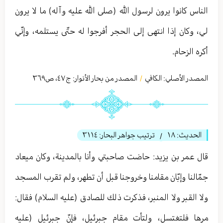
الناس كانوا يرون لرسول الله (صلى الله عليه وآله) ما لا يرون
لي، وكان إذا انتهى إلى الحجر أفرجوا له حتّى يستلمه، وإنّي
أكره الزحام.
المصدر الأصلي:
الكافي
المصدر من بحار الأنوار: ج
٤٧
،
ص٣٦٩
/
الحديث:
١٨
ترتيب جواهر البحار:
٣١١٤
/
قال عمر بن يزيد: حاضت صاحبتي وأنا بالمدينة، وكان ميعاد
جمّالنا وإبّان مقامنا وخروجنا قبل أن تطهر، ولم تقرب المسجد
ولا القبر ولا المنبر، فذكرت ذلك للصادق (عليه السلام) فقال:
مرها فلتغتسل، ولتأت مقام جبرئيل، فإنّ جبرئيل (عليه