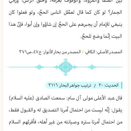
بين الصفا والمروة، والوقوف بعرفة، وحلق الرأس، ورمي
الجمار؟ لو كان كما قال لعطّل الناس الحجّ، ولو فعلوا كان
ينبغي للإمام أن يجبرهم على الحجّ إن شاؤوا وإن أبوا، فإنّ هذا
البيت إنّما وضع للحجّ.
المصدر الأصلي:
الكافي
المصدر من بحار الأنوار: ج
٤٧
،
ص٣٧١
/
الحديث:
٢۰
ترتيب جواهر البحار:
٣١١٦
/
قال عبد الأعلی مولی آل سام: سمعت الصادق (عليه السلام)
يقول: إنّه ليست من احتمال أمرنا التصديق له والقبول فقط،
من احتمال أمرنا ستره وصيانته من غير أهله، فأقرئهم السلام