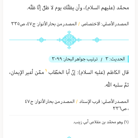
محمّد (عليهم السلام)، وأن يظلّك يوم لا ظلّ إلّا ظلّه.
المصدر الأصلي:
الاختصاص
المصدر من بحار الأنوار: ج
٤٧
،
ص٣٣٥
/
الحديث:
٣
ترتيب جواهر البحار:
٣٠٩٩
/
١
قال الكاظم (عليه السلام): إنّ أبا الخطّاب
ممّن أعير الإيمان،
ثمّ سلبه الله.
المصدر الأصلي:
قرب الإسناد
المصدر من بحار الأنوار: ج
٤٧
/
،
ص٣٣٦
(١) وهو محمّد بن مقلاص أبي زینب.