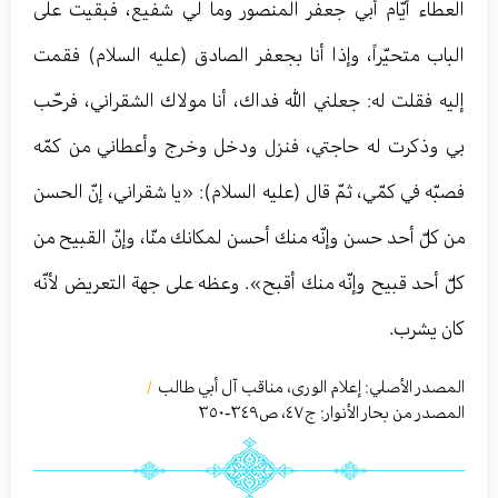
العطاء أيّام أبي جعفر المنصور وما لي شفيع، فبقيت على
الباب متحيّراً، وإذا أنا بجعفر الصادق (عليه السلام) فقمت
إليه فقلت له: جعلني الله فداك، أنا مولاك الشقراني، فرحّب
بي وذكرت له حاجتي، فنزل ودخل وخرج وأعطاني من كمّه
فصبّه في كمّي، ثمّ قال (عليه السلام): «يا شقراني، إنّ الحسن
من كلّ أحد حسن وإنّه منك أحسن لمكانك منّا، وإنّ القبيح من
كلّ أحد قبيح وإنّه منك أقبح». وعظه على جهة التعريض لأنّه
كان يشرب.
المصدر الأصلي:
إعلام الورى، مناقب آل أبي طالب
/
المصدر من بحار الأنوار: ج
٤٧
،
ص٣٤٩-٣٥۰