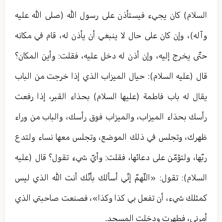
السلام) كان يجيء فيستأذن على رسول الله (صلى الله عليه
وآله)، وإن كان على حال لا ينبغي أن يأذن له، قام في مكانه
حتّى يخرج إليه، وإن أذن له دخل عليه، فقلت: وأين المكان؟
قال (عليه السلام): حيال الميزاب الذي إذا خرجت من الباب
يقال له باب فاطمة (عليها السلام) بحذاء القبر، إذا رفعت
رأسك بحذاء الميزاب، والميزاب فوق رأسك، والباب من وراء
ظهرك، وتجلس في ذلك الموضع، وتجلس معها نساء ولتدع
ربّها، ولتؤمّن على دعائها، فقلت: وأيّ شيء تقول؟ قال (عليه
السلام): تقول: «اللّهمّ إنّي أسألك بأنّك أنت الله الذي ليس
كمثلك شيء، أن تفعل بي كذا وكذا»، فصنعت صاحبتي الذي
أمرني، فطهرت ودخلت المسجد.