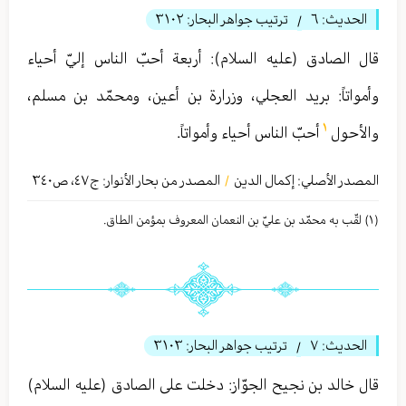
الحديث:
٦
ترتيب جواهر البحار:
٣١٠٢
/
قال الصادق (عليه السلام): أربعة أحبّ الناس إليّ أحياء
وأمواتاً: بريد العجلي، وزرارة بن أعين، ومحمّد بن مسلم،
١
والأحول
أحبّ الناس أحياء وأمواتاً.
المصدر الأصلي:
إكمال الدين
المصدر من بحار الأنوار: ج
٤٧
،
ص٣٤۰
/
(١) لقّب به محمّد بن عليّ بن النعمان المعروف بمؤمن الطاق.
الحديث:
٧
ترتيب جواهر البحار:
٣١٠٣
/
قال خالد بن نجيح الجوّاز: دخلت على الصادق (عليه السلام)