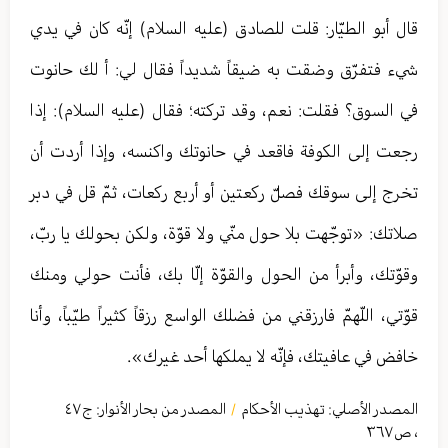
قال أبو الطیّار: قلت للصادق (عليه السلام) إنّه كان في يدي
شيء فتفرّق وضقت به ضيقاً شديداً فقال لي: أ لك حانوت
في السوق؟ فقلت: نعم، وقد تركته؛ فقال (عليه السلام): إذا
رجعت إلى الكوفة فاقعد في حانوتك واكنسه، وإذا أردت أن
تخرج إلى سوقك فصلّ ركعتين أو أربع ركعات، ثمّ قل في دبر
صلاتك: «توجّهت بلا حول منّي ولا قوّة، ولكن بحولك يا ربّ،
وقوّتك، وأبرأ من الحول والقوّة إلّا بك، فأنت حولي ومنك
قوّتي، اللّهمّ فارزقني من فضلك الواسع رزقاً كثيراً طيّباً، وأنا
خافض في عافيتك، فإنّه لا يملكها أحد غيرك».
المصدر الأصلي:
تهذيب الأحكام
المصدر من بحار الأنوار: ج
٤٧
/
،
ص٣٦٧