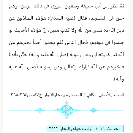
ثمّ نظر إلى أبي حنيفة وسفيان الثوري في ذلك الزمان، وهم
حلق في المسجد، فقال (عليه السلام): هؤلاء الصادّون عن
دين الله بلا هدى من الله ولا كتاب مبين، إنّ هؤلاء الأخابث لو
جلسوا في بيوتهم، فجال الناس فلم يجدوا أحداً يخبرهم عن
الله تبارك وتعالی وعن رسوله (صلى الله عليه وآله) حتّى يأتونا
فنخبرهم عن الله تبارك وتعالی وعن رسوله (صلى الله عليه
وآله).
المصدر الأصلي:
الكافي
المصدر من بحار الأنوار: ج
٤٧
،
ص٣٦٤-٣٦٥
/
الحديث:
١٦
ترتيب جواهر البحار:
٣١١٢
/