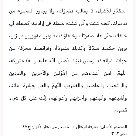
المقدّر للأشياء، لا يغالب قضاؤك، ولا يجاوز المحتوم من
تدبيرك، كيف شئت وأنّى شئت، علمك في إرادتك كعلمك في
خلقك، حتّى عاد صفوتك وخلفاؤك مغلوبين مقهورين مبتزّين،
يرون حكمك مبدّلاً وكتابك منبوذاً، وفرائضك محرّفة عن
جهات شرائعك، وسنن نبيّك (صلى الله عليه وآله) متروكة،
اللّهمّ العن أعداءهم من الأوّلين والآخرين، والغادين
والرائحين، والماضين والغابرين، اللّهمّ والعن جبابرة زماننا،
وأشياعهم وأتباعهم وأحزابهم وأعوانهم، إنّك على كلّ شيء
قدير».
المصدر الأصلي:
معرفة الرجال
المصدر من بحار الأنوار: ج
٤٧
/
،
ص٣٦٣