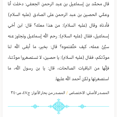
قال محمّد بن إسماعيل بن عبد الرحمن الجعفي: دخلت أنا
وعمّي الحصين بن عبد الرحمن على الصادق (عليه السلام)
فأدناه وقال (عليه السلام): من هذا معك؟ قال: ابن أخي
إسماعيل، فقال (عليه السلام): رحم الله إسماعيل وتجاوز عنه
سيّئ عمله، كيف خلّفتموه؟ قال: بخير، ما أبقى الله لنا
مودّتكم، فقال (عليه السلام): يا حصين، لا تستصغروا مودّتنا،
فإنّها من الباقيات الصالحات، قال: يا بن رسول الله، ما
استصغرتها ولكن أحمد الله عليها.
المصدر الأصلي:
الاختصاص
المصدر من بحار الأنوار: ج
٤٧
،
ص٣٤۰
/