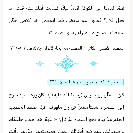
فلمّا قدمنا إلى الكوفة قدماً ليلاً، فسألت أهلنا عنه قلت: ما
فعل فلان؟ فقالوا: هو مريض، فما انقضى آخر كلامي حتّى
سمعت الصياح من منزله وقالوا: قد مات.
المصدر الأصلي:
الكافي
المصدر من بحار الأنوار: ج
٤٧
،
ص٣٦١-٣٦٢
/
الحديث:
١٤
ترتيب جواهر البحار:
٣١١٠
/
كان المعلّى بن خنيس (رحمة الله عليه) إذا كان يوم العيد خرج
إلى الصحراء شعثاً مغبرّاً في زيّ ملهوف، فإذا صعد الخطيب
المنبر مدّ يده نحو السماء ثمّ قال: «اللّهمّ هذا مقام خلفائك
وأصفيائك، ومواضع أمنائك الذين خصصتهم، ابتزّوها وأنت