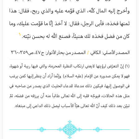
وأخرج إليه المال كلّه، الذي قوّمه عليه والذي ربح، فقال: هذا
ثمنها فخذه، فأبى الرجل، فقال: لا آخذ إلّا ما قوّمت عليك، وما
١
كان من فضل فخذه لك هنيئاً، فصنع الله له بحسن نيّته.
المصدر الأصلي:
الكافي
المصدر من بحار الأنوار: ج
٤٧
،
ص٣٥٩-٣٦۰
/
(١) إنّ التعرّض لرؤيتها لايعني ارتكاب النظرة المحرمة، والتي فيها ريبة أو شهوة،
فهو لا يمكن صدوره عن الإمام (عليه السلام) وإنّما أراد أن ينظر إليها كمن يرغب
في الوصول إليها، فيكون ذلك مدعاة للدعاء الحثيث الذي يصدر من صاحبه في
مثل هذه الحالات، فيوجّه قلبه إلى الله تعالى طالباً منه أن يرزقه من فضله، ثمّ
تبيّن بعد ذلك كيف أنّ الله تعالى هيّأ الأسباب ليصل ذلك الداعي إلى مبتغاه.