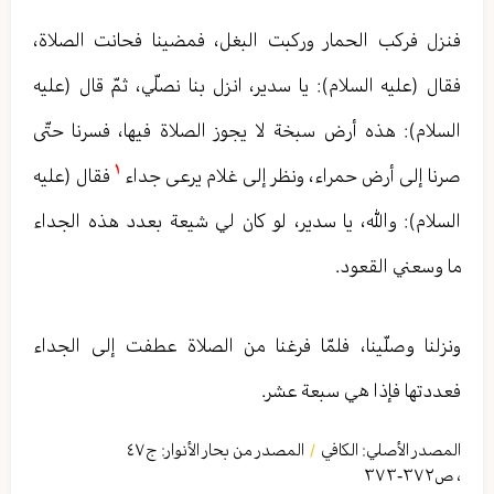
فنزل فركب الحمار وركبت البغل، فمضينا فحانت الصلاة،
فقال (عليه السلام): يا سدير، انزل بنا نصلّي، ثمّ قال (عليه
السلام): هذه أرض سبخة لا يجوز الصلاة فيها، فسرنا حتّى
١
صرنا إلى أرض حمراء، ونظر إلى غلام يرعى جداء
فقال (عليه
السلام): والله، يا سدير، لو كان لي شيعة بعدد هذه الجداء
ما وسعني القعود.
ونزلنا وصلّينا، فلمّا فرغنا من الصلاة عطفت إلى الجداء
فعددتها فإذا هي سبعة عشر.
المصدر الأصلي:
الكافي
المصدر من بحار الأنوار: ج
٤٧
/
،
ص٣٧٢-٣٧٣