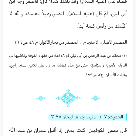
قضاء عليّ (عليه السلام) وقد بلغك هذا؟ قال: فاصفرّ وجه ابن
أبي ليلى، ثمّ قال (عليه السلام): التمس زميلاً لنفسك، والله، لا
أكلّمك من رأسي كلمة أبداً.
المصدر الأصلي:
الاحتجاج
المصدر من بحار الأنوار: ج
٤٧
،
ص٣٣٤
/
(١) محمّد بن عبد الرحمن بن أبي لیلی (م ١٤٨ه‍): من فقهاء الكوفة وقاضيها في
الدولة الأمویّة والعبّاسیّة حتّی بلغ مدّة قضائه ما زاد علی ثلاثین سنة. راجع:
وفيات الأعيان، ج٤، ص١٧٩.
الحديث:
٢
ترتيب جواهر البحار:
٣٠٩٨
/
قال بعض الكوفيين: كنت بمنى إذ أقبل عمران بن عبد الله