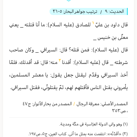
الحديث:
٩
ترتيب جواهر البحار:
٣١٠٥
/
١
قال داود بن عليّ
للصادق (عليه السلام): ما أنا قتلته _ يعني
معلّى بن خنيس _
قال (عليه السلام): فمن قتله؟ قال: السيرافي _ وكان صاحب
٢
شرطته _ قال (عليه السلام): أقدنا
منه؛ قال: قد أقدتك. فلمّا
أخذ السيرافي وقدّم ليقتل جعل يقول: يا معشر المسلمين،
يأمروني بقتل الناس فأقتلهم لهم، ثمّ يقتلونّي، فقتل السيرافي.
المصدر الأصلي:
معرفة الرجال
المصدر من بحار الأنوار: ج
٤٧
/
،
ص٣٥٣
(١) وهو والي الدولة العبّاسیة في مكّة ومدینة.
(٢) «أَقَدْتُه»: انتقمت منه بمثل ما أتى. كتاب العين، ج٥، ص١٩٧.