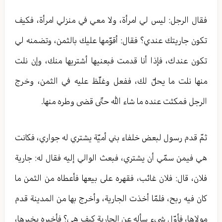
فقال الرجل: ليس لي امرأة، ولا معي في منزلي امرأة، فكيف
تكون جاريتك عندي؟ فقال: أقوّمها عليك بالثمن، وتضمنه لي
تكون عندك، فإذا أنا قدمت فبعنيها أشتريها منك، وإن نلت
منها نلت ما يحلّ لك، ففعل وغلّظ عليه في الثمن، وخرج
الرجل فمكثت عنده ما شاء الله حتّى قضى وطره منها.
ثمّ قدم رسول لبعض خلفاء بني أميّة يشتري له جواري، فكانت
هي فيمن سمّي أن يشتري، فبعث الوالي إليه فقال له: جارية
فلان، قال: فلان غائب، فقهره على بيعها فأعطاه من الثمن ما
كان فيه ربح، فلمّا أخذت الجارية، وأخرج بها من المدينة قدم
مولاها، فأوّل شيء سأله عن الجارية كيف هي؟ فأخبره بخبرها،