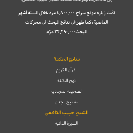
تمّت زيارة موقع سراج ٤,٨٠٠,٠٠٠ مرة خلال الستة أشهر
الماضية، كما ظهر في نتائج البحث في محركات
البحث٢٢,٢٩٠,٠٠٠ مرّة.
منابع الحكمة
القرآن الكريم
نهج البلاغة
الصحيفة السجادية
مفاتيح الجنان
الشيخ حبيب الكاظمي
السيرة الذاتية