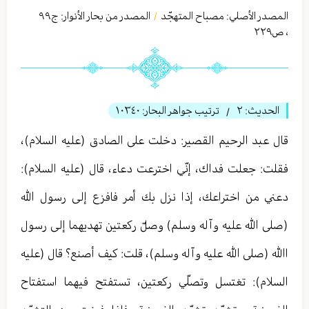
المصدر الأصلي:
مصباح المتهجّد
المصدر من بحار الأنوار: ج
٩٩
/
،
ص٢٢٩
الحديث:
٢
ترتيب جواهر البحار:
١٠٣٤٠
/
قال عبد الرحيم القصير: دخلت على الصادق (عليه السلام)،
فقلت: جعلت فداك، إنّي اخترعت دعاء، قال (عليه السلام):
دعني من اختراعك، إذا نزل بك أمر فافزع إلى رسول الله
(صلى الله عليه وآله وسلم) وصلّ ركعتين تهديهما إلى رسول
االله (صلى الله عليه وآله وسلم)، قلت: كيف أصنع؟ قال (عليه
السلام): تغتسل وتصلّي ركعتين، تستفتح فيهما استفتاح