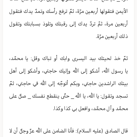
الأيمن فتقولها أربعين مرّة، ثمّ ترفع رأسك وتمدّ يدك فتقول
أربعين مرة، ثمّ تردّ يدك إلى رقبتك وتلوذ بسبابتك وتقول
ذلك أربعين مرّة.
ثمّ خذ لحيتك بيد اليسرى وابك أو تباك وقل: يا محمّد،
يا رسول الله، أشكو إلى الله وإليك حاجتي، وأشكو إلى أهل
بيتك الراشدين حاجتي، وبكم أتوجّه إلى الله في حاجتي، ثمّ
تسجد وتقول: يا الله، يا الله _ حتّى ينقطع نفسك _ صلّ على
محمّد وآل محمّد، وافعل بي كذا وكذا.
قال الصادق (عليه السلام): فأنا الضامن على الله عزّ وجلّ أن لا