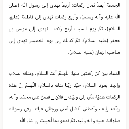
الجمعة أيضاً ثمان ركعات: أربعاً تهدى إلى رسول الله (صلى
الله عليه وآله وسلم)، وأربع ركعات تهدى إلى فاطمة (عليها
السلام)، ثمّ يوم السبت أربع ركعات تهدى إلى موسى بن
جعفر (عليه السلام)، ثمّ كذلك إلى يوم الخميس تهدى إلى
صاحب الزمان (عليه السلام).
الدعاء بين كلّ ركعتين منها: اللّهــمّ أنت السلام، ومنك السلام،
وإليك يعود السلام، حيّنا ربّنا منك بالسلام، اللّهــمّ إنّ هذه
الركعات هديّة منّي إلى وليّك _ فلان _ فصلّ على محمّد وآله،
وبلّغه إيّاها، وأعطني أفضل أملي ورجائي فيك، وفي رسولك
صلواتك عليه وآله وفيه، ثمّ تدعو بما أحببت إن شاء الله.