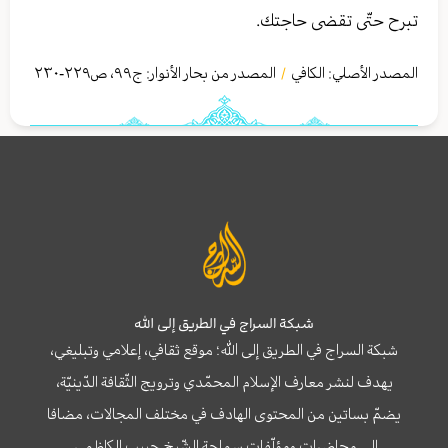
تبرح حتّى تقضى حاجتك.
المصدر الأصلي:
الكافي
المصدر من بحار الأنوار: ج
٩٩
،
ص٢٢٩-٢٣٠
/
شبكة السراج في الطريق إلى الله
شبكة السراج في الطريق إلى الله؛ موقع ثقافي، إعلامي وتبليغي،
يهدف لنشر معارف الإسلام المحمّدي وترويج الثّقافة الدّينيّة،
يضمّ بساتين من المحتوى الهادف في مختلف المجالات، مضافا
إلى محاضرات ومؤلّفات سماحة الشّيخ حبيب الكاظمي.