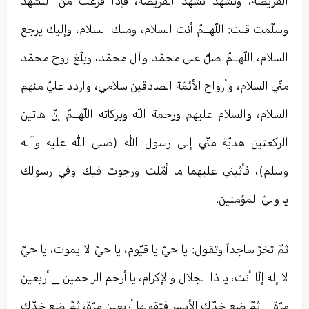
الفريضة، وتشهّد تشهّد الفريضة، فإذا فرغت من التشهّد
وسلّمت قلت: اللّهــمّ أنت السلام، ومنك السلام، وإليك يرجع
السلام، اللّهــمّ صلّ على محمّد وآل محمّد، وبلّغ روح محمّد
منّي السلام، وأرواح الأئمّة الصادقين سلامي، واردد عليّ منهم
السلام، والسلام عليهم ورحمة الله وبركاته اللّهــمّ إنّ هاتين
الركعتين هديّة منّي إلى رسول الله (صلى الله عليه وآله
وسلم)، فأثبني عليهما ما أمّلت ورجوت فيك وفي رسولك
يا وليّ المؤمنين.
ثمّ تخرّ ساجداً وتقول: يا حيّ يا قيّوم، يا حيّ لا يموت، يا حيّ
لا إله إلّا أنت، يا ذا الجلال والإكرام، يا أرحم الراحمين _ أربعين
مرّة _ ثمّ ضع خدّك الأيسر فتقولها أربعين مرّة، ثمّ ضع خدّك