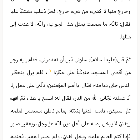
وخارج منها لا كشيء من شيء خارج. فخرّ ذعلب مغشيّاً عليه
فقال: تالله، ما سمعت بمثل هذا الجواب، والله، لا عدت إلى
مثلها.
ثمّ قال(عليه السلام): سلوني قبل أن تفقدوني، فقام إليه رجل
١
من أقصى المسجد متوكّياً على عكّازة
، فلم يزل يتخطّى
الناس حتّى دنا منه، فقال: يا أمير المؤمنين، دلّني على عمل إذا
أنا عملته نجّاني الله من النار، فقال له: اسمع يا هذا، ثمّ افهم
ثمّ استيقن، قامت الدنيا بثلاثة: بعالم ناطق مستعمل لعلمه،
وبغنيّ لا يبخل بماله على أهل دين الله عزّ وجلّ، وبفقير صابر،
فإذا كتم العالم علمه، وبخل الغنيّ، ولم يصبر الفقير، فعندها