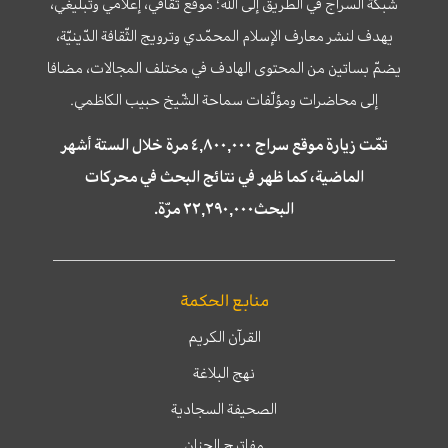
شبكة السراج في الطريق إلى الله؛ موقع ثقافي، إعلامي وتبليغي،
يهدف لنشر معارف الإسلام المحمّدي وترويج الثّقافة الدّينيّة،
يضمّ بساتين من المحتوى الهادف في مختلف المجالات، مضافا
إلى محاضرات ومؤلّفات سماحة الشّيخ حبيب الكاظمي.
تمّت زيارة موقع سراج ٤,٨٠٠,٠٠٠ مرة خلال الستة أشهر
الماضية، كما ظهر في نتائج البحث في محركات
البحث٢٢,٢٩٠,٠٠٠ مرّة.
منابع الحكمة
القرآن الكريم
نهج البلاغة
الصحيفة السجادية
مفاتيح الجنان