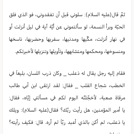
ثمّ قال(عليه السلام): سلوني قبل أن تفقدوني، فو الذي فلق
الحبّة وبرأ النسمة، لو سألتموني عن أيّة آية في ليل أنزلت أو
في نهار أنزلت، مكّيها ومدنيها، سفريها وحضريها، ناسخها
ومنسوخها، ومحكمها ومتشابهها، وتأويلها وتنزيلها لأخبرتكم.
فقام إليه رجل يقال له ذعلب _ وكان ذرب اللسان، بليغاً في
الخطب، شجاع القلب _ فقال: لقد ارتقى ابن أبي طالب
مرقاة صعبة، لأخجّلنّه اليوم لكم في مسألتي إيّاه، فقال:
يا أمير المؤمنين، هل رأيت ربّك؟ فقال(عليه السلام): ويلك
يا ذعلب، لم أكن بالذي أعبد ربّاً لم أره. قال: فكيف رأيته؟