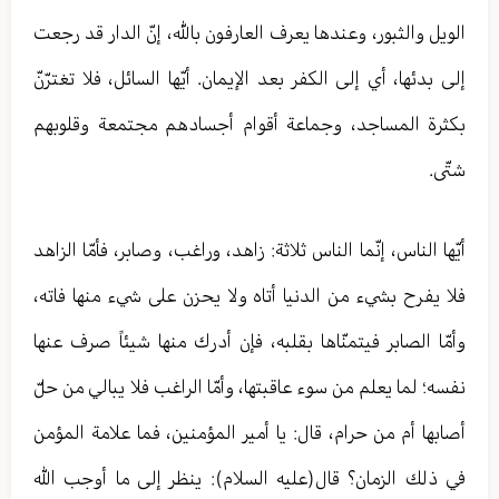
الويل والثبور، وعندها يعرف العارفون بالله، إنّ الدار قد رجعت
إلى بدئها، أي إلى الكفر بعد الإيمان. أيّها السائل، فلا تغترّنّ
بكثرة المساجد، وجماعة أقوام أجسادهم مجتمعة وقلوبهم
شتّى.
أيّها الناس، إنّما الناس ثلاثة: زاهد، وراغب، وصابر، فأمّا الزاهد
فلا يفرح بشيء من الدنيا أتاه ولا يحزن على شيء منها فاته،
وأمّا الصابر فيتمنّاها بقلبه، فإن أدرك منها شيئاً صرف عنها
نفسه؛ لما يعلم من سوء عاقبتها، وأمّا الراغب فلا يبالي من حلّ
أصابها أم من حرام، قال: يا أمير المؤمنين، فما علامة المؤمن
في ذلك الزمان؟ قال(عليه السلام): ينظر إلى ما أوجب الله