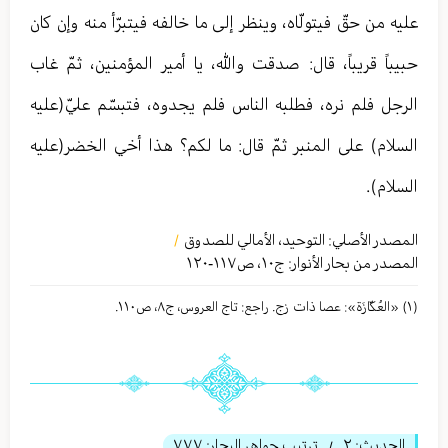
عليه من حقّ فيتولّاه، وينظر إلى ما خالفه فيتبرّأ منه وإن كان
حبيباً قريباً، قال: صدقت والله، يا أمير المؤمنين، ثمّ غاب
الرجل فلم نره، فطلبه الناس فلم يجدوه، فتبسّم عليّ(عليه
السلام) على المنبر ثمّ قال: ما لكم؟ هذا أخي الخضر(عليه
السلام).
المصدر الأصلي:
التوحيد، الأمالي للصدوق
/
المصدر من بحار الأنوار: ج
١٠
،
ص١١٧-١٢٠
(١) «العُكّازَة»: عصا ذات زج. راجع: تاج العروس، ج٨، ص١١٠.
الحديث:
٢
ترتيب جواهر البحار:
٧٧٧
/