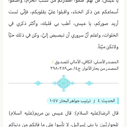
يا عيسى، قل لهم: قلّموا أظفاركم من كسب الحرام، وأصمّوا
أسماعكم عن ذكر الخناء، واقبلوا عليّ بقلوبكم، فإنّي لست
أريد صوركم، يا عيسى، أطب بي قلبك، وأكثر ذكري في
الخلوات، واعلم أنّ سروري أن تبصبص إليّ، وكن في ذلك حيّاً
ولاتكن ميّتاً.
المصدر الأصلي:
الكافي، الأمالي للصدوق
/
المصدر من بحار الأنوار: ج
١٤
،
ص٢٨٩-٢٩٨
الحديث:
٤
ترتيب جواهر البحار:
١٠٤٧
/
قال الرضا(عليه السلام): قال عيسى بن مريم(عليه السلام)
للحواريّين: يا بني إسرائيل، لا تأسوا على ما فاتكم من دنياكم