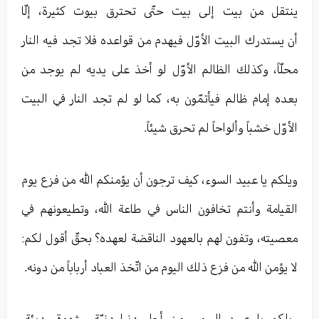
ينتقل من بيت إلى بيت حتّى تحترق بيوت كثيرة، إلّا
أن يستدرك البيت الأوّل فيهدم من قواعده فلا تجد فيه النار
محلّاً، وكذلك الظالم الأوّل لو أخذ على يديه لم يوجد من
بعده إمام ظالم فيأتمّون به، كما لو لم تجد النار في البيت
الأوّل خشباً وألواحاً لم تحرق شيئاً.
ويلكم يا عبيد السوء، كيف ترجون أن يؤمنكم الله من فزع يوم
القيامة وأنتم تخافون الناس في طاعة الله، وتطيعونهم في
معصيته، وتفون لهم بالعهود الناقضة لعهده؟ بحقّ أقول لكم:
لا يؤمن الله من فزع ذلك اليوم من اتّخذ العباد أرباباً من دونه.
ويلكم يا عبيد السوء، من أجل دنيا دنيّة وشهوة رديئة،