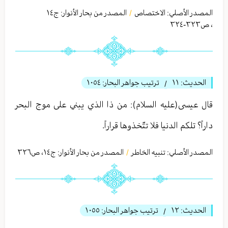
المصدر الأصلي:
الاختصاص
المصدر من بحار الأنوار: ج
١٤
/
،
ص٣٢٣-٣٢٤
الحديث:
١١
ترتيب جواهر البحار:
١٠٥٤
/
قال عيسى(عليه السلام): من ذا الذي يبني على موج البحر
داراً؟ تلكم الدنيا فلا تتّخذوها قراراً.
المصدر الأصلي:
تنبیه الخاطر
المصدر من بحار الأنوار: ج
١٤
،
ص٣٢٦
/
الحديث:
١٢
ترتيب جواهر البحار:
١٠٥٥
/