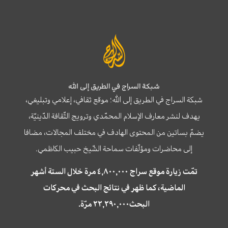
شبكة السراج في الطريق إلى الله
شبكة السراج في الطريق إلى الله؛ موقع ثقافي، إعلامي وتبليغي،
يهدف لنشر معارف الإسلام المحمّدي وترويج الثّقافة الدّينيّة،
يضمّ بساتين من المحتوى الهادف في مختلف المجالات، مضافا
إلى محاضرات ومؤلّفات سماحة الشّيخ حبيب الكاظمي.
تمّت زيارة موقع سراج ٤,٨٠٠,٠٠٠ مرة خلال الستة أشهر
الماضية، كما ظهر في نتائج البحث في محركات
البحث٢٢,٢٩٠,٠٠٠ مرّة.