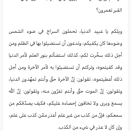
القبر تغمرون؟
ويلكم يا عبيد الدنيا، تحملون السراج في ضوء الشمس
وضوءها كان يكفيكم، وتدعون أن تستضيئوا بها في الظلم ومن
أجل ذلك سخّرت لكم، كذلك استضأتم بنور العلم لأمر الدنيا
وقد كفيتموه، وتركتم أن تستضيئوا به لأمر الآخرة ومن أجل
ذلك أعطيتموه، تقولون: إنّ الآخرة حقّ وأنتم تمهّدون الدنيا،
وتقولون: إنّ الموت حقّ وأنتم تفرّون منه، وتقولون: إنّ الله
يسمع ويرى ولا تخافون إحصاءه عليكم، فكيف يصدّقكم من
سمعكم، فإنّ من كذب من غير علم أعذر ممّن كذب على علم،
وإن كان لا عذر في شيء من الكذب.