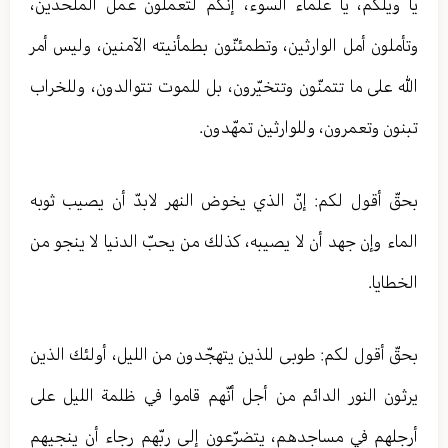
يا ويلكم، يا علماء السوء، إنّكم لتعملون عمل الملحدين،
وتأملون أمل الوارثين، وتطمئنّون بطمأنيته الآمنين، وليس أمر
الله على ما تتمنّون وتتخيّرون، بل للموت تتوالدون، وللخراب
تبنون وتعمرون، وللوارثين تمهّدون.
بحقّ أقول لكم: إنّ الذي يخوض النهر لابدّ أن يصيب ثوبه
الماء وإن جهد أن لا يصيبه، كذلك من يحبّ الدنيا لا ينجو من
الخطايا.
بحقّ أقول لكم: طوبى للذين يتهجّدون من الليل، أولئك الذين
يرثون النور الدائم من أجل أنّهم قاموا في ظلمة الليل على
أرجلهم في مساجدهم، يتضرّعون إلى ربّهم رجاء أن ينجيهم