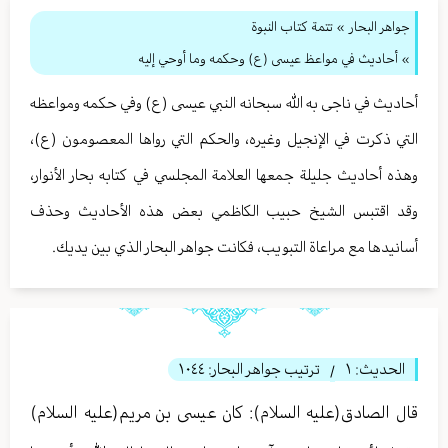
جواهر البحار
»
تتمة كتاب النبوة
» أحاديث في مواعظ عيسى (ع) وحكمه وما أوحي إليه
أحاديث في ناجى به الله سبحانه النبي عيسى (ع) وفي حكمه ومواعظه
التي ذكرت في الإنجيل وغيره، والحكم التي رواها المعصومون (ع)،
وهذه أحاديث جليلة جمعها العلامة المجلسي في كتابه بحار الأنوار،
وقد اقتبس الشيخ حبيب الكاظمي بعض هذه الأحاديث وحذف
أسانيدها مع مراعاة التبويب، فكانت جواهر البحار الذي بين يديك.
الحديث:
١
ترتيب جواهر البحار:
١٠٤٤
/
قال الصادق(عليه السلام): كان عيسى بن مريم(عليه السلام)