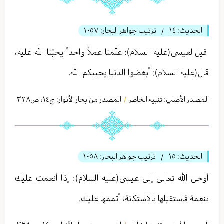
الحديث:
١٤
ترتيب جواهر البحار:
١٠٥٧
/
قيل لعيسى(عليه السلام): علّمنا عملاً واحداً يحبّنا الله عليه،
قال(عليه السلام): أبغضوا الدنيا يحببكم الله.
المصدر الأصلي:
تنبیه الخاطر
المصدر من بحار الأنوار: ج
١٤
،
ص٣٢٨
/
الحديث:
١٥
ترتيب جواهر البحار:
١٠٥٨
/
أوحى الله تعالی إلى عيسى(عليه السلام): إذا أنعمت عليك
بنعمة فاستقبلها بالاستكانة، أتممها عليك.