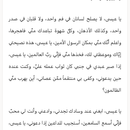
يا عيسى، لا يصلح لسانان في فم واحد، ولا قلبان في صدر
واحد، وكذلك الأذهان، وكلّ شهوة تباعدك منّي فاهجرها،
واعلم أنّك منّي بمكان الرسول الأمين، يا عيسى، هذه نصيحتي
إيّاك وموعظتي لك، فخذها منّي فإنّي ربّ العالمين، يا عيسى،
إذا صبر عبدي في جنبي كان ثواب عمله عليّ، وكنت عنده
حين يدعوني، وكفى بي منتقماً ممّن عصاني، أين يهرب منّي
الظالمون؟
يا عيسى، ابغني عند وسادك تجدني، وادعني وأنت لي محبّ
فإنّي أسمع السامعين، أستجيب للداعين إذا دعوني، يا عيسى،