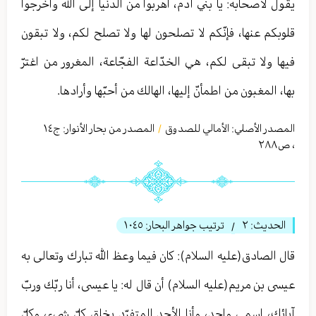
يقول لأصحابه: يا بني آدم، اهربوا من الدنيا إلى الله وأخرجوا
قلوبكم عنها، فإنّكم لا تصلحون لها ولا تصلح لكم، ولا تبقون
فيها ولا تبقى لكم، هي الخدّاعة الفجّاعة، المغرور من اغترّ
بها، المغبون من اطمأنّ إليها، الهالك من أحبّها وأرادها.
المصدر الأصلي:
الأمالي للصدوق
المصدر من بحار الأنوار: ج
١٤
/
،
ص٢٨٨
الحديث:
٢
ترتيب جواهر البحار:
١٠٤٥
/
قال الصادق(عليه السلام): كان فيما وعظ الله تبارك وتعالی به
عيسى بن مريم(عليه السلام) أن قال له: يا عيسى، أنا ربّك وربّ
آبائك، اسمي واحد، وأنا الأحد المتفرّد بخلق كلّ شيء، وكلّ