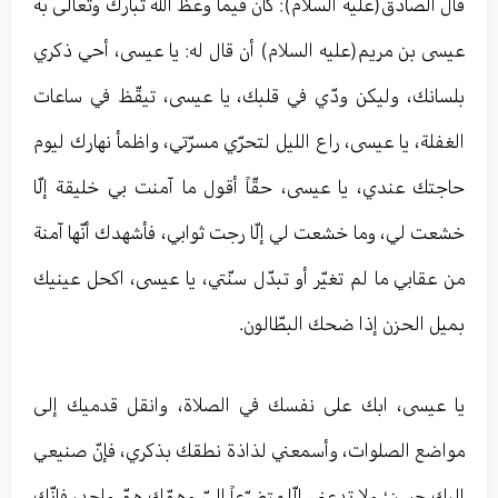
قال الصادق(عليه السلام): كان فيما وعظ الله تبارك وتعالی به
عيسى بن مريم(عليه السلام) أن قال له: يا عيسى، أحي ذكري
بلسانك، وليكن ودّي في قلبك، يا عيسى، تيقّظ في ساعات
الغفلة، يا عيسى، راع الليل لتحرّي مسرّتي، واظمأ نهارك ليوم
حاجتك عندي، يا عيسى، حقّاً أقول ما آمنت بي خليقة إلّا
خشعت لي، وما خشعت لي إلّا رجت ثوابي، فأشهدك أنّها آمنة
من عقابي ما لم تغيّر أو تبدّل سنّتي، يا عيسى، اكحل عينيك
بميل الحزن إذا ضحك البطّالون.
يا عيسى، ابك على نفسك في الصلاة، وانقل قدميك إلى
مواضع الصلوات، وأسمعني لذاذة نطقك بذكري، فإنّ صنيعي
إليك حسن؛ ولا تدعني إلّا متضرّعاً إليّ وهمّك همّ واحد، فإنّك