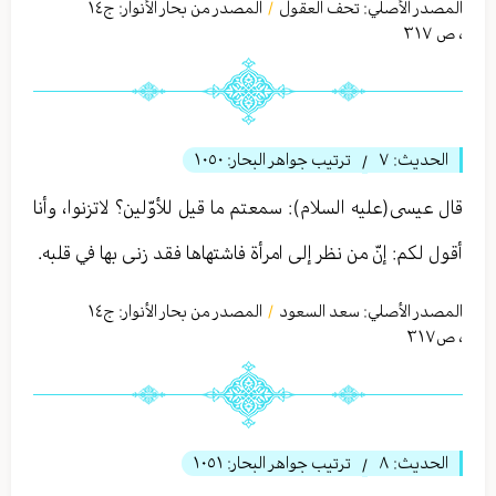
المصدر الأصلي:
تحف العقول
المصدر من بحار الأنوار: ج
١٤
/
،
ص ٣١٧
الحديث:
٧
ترتيب جواهر البحار:
١٠٥٠
/
قال عيسى(عليه السلام): سمعتم ما قيل للأوّلين؟ لاتزنوا، وأنا
أقول لكم: إنّ من نظر إلى امرأة فاشتهاها فقد زنى بها في قلبه.
المصدر الأصلي:
سعد السعود
المصدر من بحار الأنوار: ج
١٤
/
،
ص٣١٧
الحديث:
٨
ترتيب جواهر البحار:
١٠٥١
/