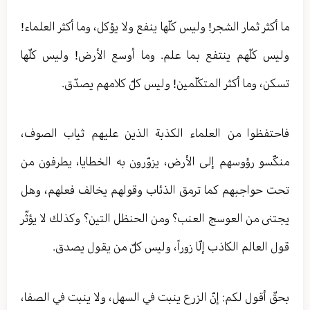
ما أكثر ثمار الشجر! وليس كلّها ينفع ولا يؤكل، وما أكثر العلماء!
وليس كلّهم ينتفع بما علم. وما أوسع الأرض! وليس كلّها
تسكن، وما أكثر المتكلّمين! وليس كلّ كلامهم يصدّق.
فاحتفظوا من العلماء الكذبة الذين عليهم ثياب الصوف،
منكّسو رؤوسهم إلى الأرض، يزوّرون به الخطايا، يطرفون من
تحت حواجبهم كما ترمق الذئاب وقولهم يخالف فعلهم، وهل
يجتنى من العوسج العنب؟ ومن الحنظل التين؟ وكذلك لا يؤثّر
قول العالم الكاذب إلّا زوراً، وليس كلّ من يقول يصدق.
بحقّ أقول لكم: إنّ الزرع ينبت في السهل، ولا ينبت في الصفا،