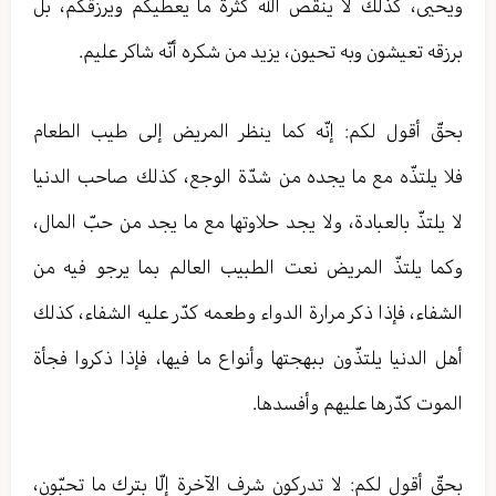
ويحيى، كذلك لا ينقص الله كثرة ما يعطيكم ويرزقكم، بل
برزقه تعيشون وبه تحيون، يزيد من شكره أنّه شاكر عليم.
بحقّ أقول لكم: إنّه كما ينظر المريض إلى طيب الطعام
فلا يلتذّه مع ما يجده من شدّة الوجع، كذلك صاحب الدنيا
لا يلتذّ بالعبادة، ولا يجد حلاوتها مع ما يجد من حبّ المال،
وكما يلتذّ المريض نعت الطبيب العالم بما يرجو فيه من
الشفاء، فإذا ذكر مرارة الدواء وطعمه كدّر عليه الشفاء، كذلك
أهل الدنيا يلتذّون ببهجتها وأنواع ما فيها، فإذا ذكروا فجأة
الموت كدّرها عليهم وأفسدها.
بحقّ أقول لكم: لا تدركون شرف الآخرة إلّا بترك ما تحبّون،