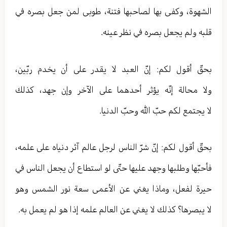
الشهوة، وكفى بها لصاحبها فتنة، طوبى لمن جعل بصره في
قلبه ولم يجعل بصره في نظر عينه.
بحقّ أقول لكم: إنّ العبد لا يقدر على أن يخدم ربّين،
ولا محالة إنّه يؤثر أحدهما على الآخر وإن جهد، كذلك
لا يجتمع لكم حبّ الله وحبّ الدنيا.
بحقّ أقول لكم: إنّ شرّ الناس لرجل عالم آثر دنياه على علمه،
فأحبّها وطلبها وجهد عليها حتّى لو استطاع أن يجعل الناس في
حيرة لفعل، وماذا يغني عن الأعمى سعة نور الشمس وهو
لا يبصرها؟ كذلك لا يغني عن العالم علمه إذا هو لم يعمل به.