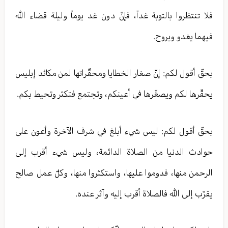
فلا تنتظروا بالتوبة غداً، فإنّ دون غد يوماً وليلة قضاء الله
فيهما يغدو ويروح.
بحقّ أقول لكم: إنّ صغار الخطايا ومحقّراتها لمن مكائد إبليس
يحقّرها لكم ويصغّرها في أعينكم، وتجتمع فتكثر وتحيط بكم.
بحقّ أقول لكم: ليس شيء أبلغ في شرف الآخرة وأعون على
حوادث الدنيا من الصلاة الدائمة، وليس شيء أقرب إلى
الرحمن منها، فدوموا عليها، واستكثروا منها، وكلّ عمل صالح
يقرّب إلى الله فالصلاة أقرب إليه وآثر عنده.