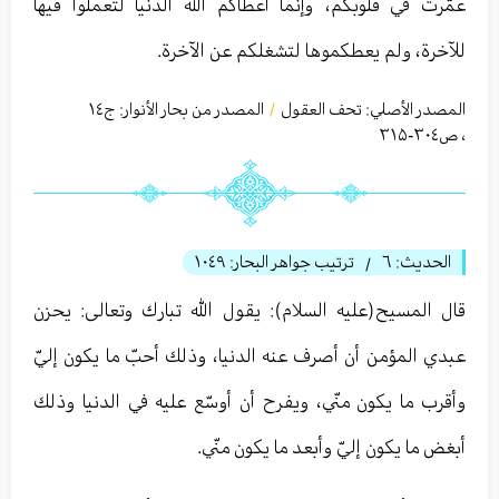
عمّرت في قلوبكم، وإنّما أعطاكم الله الدنيا لتعملوا فيها
للآخرة، ولم يعطكموها لتشغلكم عن الآخرة.
المصدر الأصلي:
تحف العقول
المصدر من بحار الأنوار: ج
١٤
/
،
ص٣٠٤-۳۱۵
الحديث:
٦
ترتيب جواهر البحار:
١٠٤٩
/
قال المسيح(عليه السلام): يقول الله تبارك وتعالی: يحزن
عبدي المؤمن أن أصرف عنه الدنيا، وذلك أحبّ ما يكون إليّ
وأقرب ما يكون منّي، ويفرح أن أوسّع عليه في الدنيا وذلك
أبغض ما يكون إليّ وأبعد ما يكون منّي.