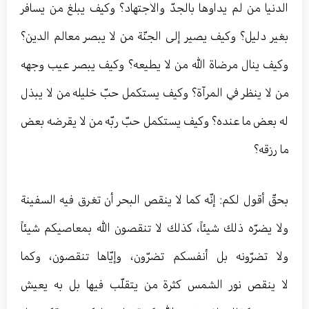
الدنيا من لم يداوها بالجدّ والاجتهاد؟ وكيف يبلغ من يسافر
بغير دليل؟ وكيف يصير إلى الجنّة من لا يبصر معالم الدين؟
وكيف ينال مرضاة الله من لا يطيعه؟ وكيف يبصر عيب وجهه
من لا ينظر في المرآة؟ وكيف يستكمل حبّ خليله من لا يبذل
له بعض ما عنده؟ وكيف يستكمل حبّ ربّه من لا يقرضه بعض
ما رزقه؟
بحقّ أقول لكم: إنّه كما لا ينقص البحر أن تغرق فيه السفينة
ولا يضرّه ذلك شيئاً، كذلك لا تنقصون الله بمعاصيكم شيئاً
ولا تضرّونه بل أنفسكم تضرّون، وإيّاها تنقصون، وكما
لا ينقص نور الشمس كثرة من يتقلّب فيها بل به يعيش