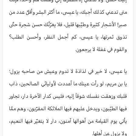
متى تدعني كذلك أجبك، يا عيسى، ما أكثر البشر وأقلّ عدد من
صبر! الأشجار كثيرة وطيّبها قليل، فلا يغرّنّك حسن شجرة حتّى
تذوق ثمرتها، يا عيسى، كم أجمل النظر، وأحسن الطلب؟
والقوم في غفلة لا يرجعون.
يا عيسى، لا خير في لذاذة لا تدوم وعيش من صاحبه يزول؛
يا بن مريم، لو رأت عينك ما أعددت لأوليائي الصالحين، ذاب
قلبك وزهقت نفسك شوقاً إليه، فليس كدار الآخرة دار، تجاور
فيها الطيّبون، ويدخل عليهم فيها الملائكة المقرّبون، وهم ممّا
يأتي يوم القيامة من أهوالها آمنون، دار لا يتغيّر فيها النعيم،
ولا يزول عن أهلها.