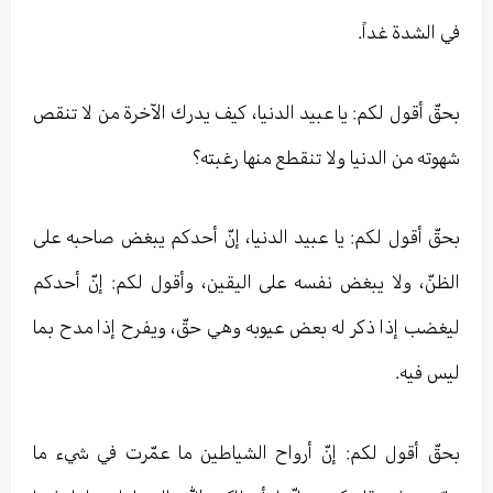
في الشدة غداً.
بحقّ أقول لكم: يا عبيد الدنيا، كيف يدرك الآخرة من لا تنقص
شهوته من الدنيا ولا تنقطع منها رغبته؟
بحقّ أقول لكم: يا عبيد الدنيا، إنّ أحدكم يبغض صاحبه على
الظنّ، ولا يبغض نفسه على اليقين، وأقول لكم: إنّ أحدكم
ليغضب إذا ذكر له بعض عيوبه وهي حقّ، ويفرح إذا مدح بما
ليس فيه.
بحقّ أقول لكم: إنّ أرواح الشياطين ما عمّرت في شيء ما