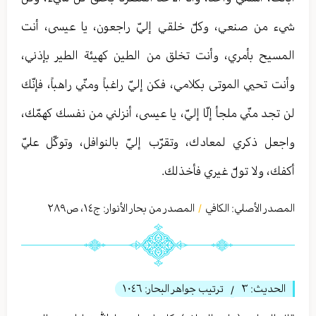
شيء من صنعي، وكلّ خلقي إليّ راجعون، يا عيسى، أنت
المسيح بأمري، وأنت تخلق من الطين كهيئة الطير بإذني،
وأنت تحيي الموتى بكلامي، فكن إليّ راغباً ومنّي راهباً، فإنّك
لن تجد منّي ملجأ إلّا إليّ، يا عيسى، أنزلني من نفسك كهمّك،
واجعل ذكري لمعادك، وتقرّب إليّ بالنوافل، وتوكّل عليّ
أكفك، ولا تولّ غيري فأخذلك.
المصدر الأصلي:
الكافي
المصدر من بحار الأنوار: ج
١٤
،
ص٢٨٩
/
الحديث:
٣
ترتيب جواهر البحار:
١٠٤٦
/