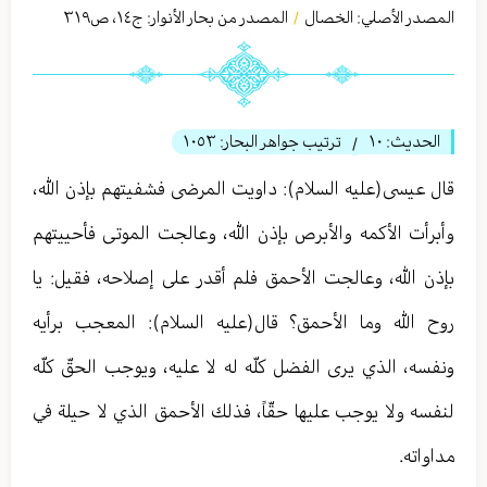
المصدر الأصلي:
الخصال
المصدر من بحار الأنوار: ج
١٤
،
ص٣١٩
/
الحديث:
١٠
ترتيب جواهر البحار:
١٠٥٣
/
قال عيسى(عليه السلام): داويت المرضى فشفيتهم بإذن الله،
وأبرأت الأكمه والأبرص بإذن الله، وعالجت الموتى فأحييتهم
بإذن الله، وعالجت الأحمق فلم أقدر على إصلاحه، فقيل: يا
روح الله وما الأحمق؟ قال(عليه السلام): المعجب برأيه
ونفسه، الذي يرى الفضل كلّه له لا عليه، ويوجب الحقّ كلّه
لنفسه ولا يوجب عليها حقّاً، فذلك الأحمق الذي لا حيلة في
مداواته.