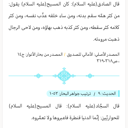
قال الصادق(عليه السلام): كان المسيح(عليه السلام) يقول:
من كثر همّه سقم بدنه، ومن ساء خلقه عذّب نفسه، ومن كثر
كلامه كثر سقطه، ومن كثر كذبه ذهب بهاؤه، ومن لاحى الرجال
ذهبت مروءته.
المصدر الأصلي:
الأمالي للصدوق
المصدر من بحار الأنوار: ج
١٤
/
،
ص٣١٨-٣١٩
الحديث:
٩
ترتيب جواهر البحار:
١٠٥٢
/
قال السجّاد(عليه السلام): قال المسيح(عليه السلام)
للحواريّين: إنّما الدنيا قنطرة فاعبروها ولا تعمّروه.