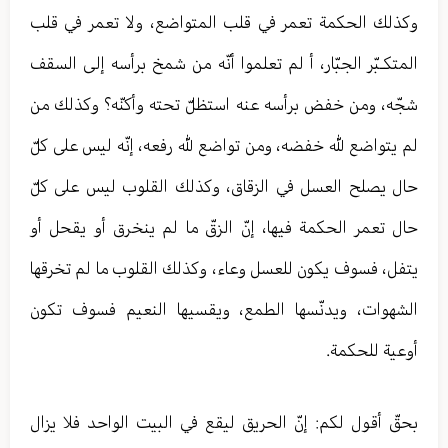
وكذلك الحكمة تعمر في قلب المتواضع، ولا تعمر في قلب
المتكـبّر الجبّار، أ لم تعلموا أنّه من شمخ برأسه إلى السقف
شجّه، ومن خفض برأسه عنه استظلّ تحته وأكنّه؟ وكذلك من
لم يتواضع للّٰه خفضه، ومن تواضع للّٰه رفعه، إنّه ليس على كلّ
حال يصلح العسل في الزقاق، وكذلك القلوب ليس على كلّ
حال تعمر الحكمة فيها، إنّ الزقّ ما لم ينخرق أو يقحل أو
يتفل، فسوف يكون للعسل وعاء، وكذلك القلوب ما لم تخرقها
الشهوات، ويدنّسها الطمع، ويقسيها النعيم فسوف تكون
أوعية للحكمة.
بحقّ أقول لكم: إنّ الحريق ليقع في البيت الواحد فلا يزال