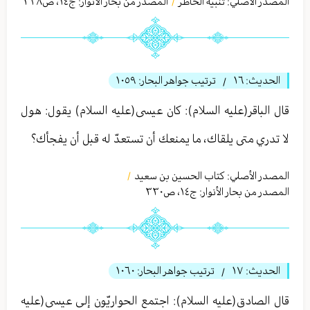
المصدر الأصلي:
تنبیه الخاطر
المصدر من بحار الأنوار: ج
١٤
،
ص٣٢٨
/
الحديث:
١٦
ترتيب جواهر البحار:
١٠٥٩
/
قال الباقر(عليه السلام): كان عيسى(عليه السلام) يقول: هول
لا تدري متى يلقاك، ما يمنعك أن تستعدّ له قبل أن يفجأك؟
المصدر الأصلي:
كتاب الحسين بن سعيد
/
المصدر من بحار الأنوار: ج
١٤
،
ص٣٣٠
الحديث:
١٧
ترتيب جواهر البحار:
١٠٦٠
/
قال الصادق(عليه السلام): اجتمع الحواريّون إلى عيسى(عليه