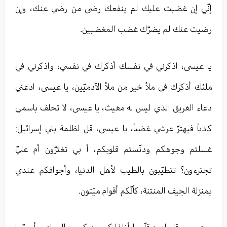
إنّي إن غضبت عليك لم ينفعك رضى من رضي عنك، وإن
رضيت عنك لم يضرّك غضب المغضبين.
يا عيسى، اذكرني في نفسك أذكرك في نفسي، واذكرني في
ملئك أذكرك في ملأ خير من ملأ الآدميّين، يا عيسى، ادعني
دعاء الغريق الذي ليس له مغيث، يا عيسى، لا تحلف باسمي
كاذباً فيهتزّ عرشي غضباً، يا عيسى، قل لظلمة بني إسرائيل:
غسلتم وجوهكم ودنّستم قلوبكم، أ بي تغترّون أم عليّ
تجترءون؟ تتطيّبون بالطيب لأهل الدنيا، وأجوافكم عندي
بمنزلة الجيف المنتنة، كأنّكم أقوام ميّتون.