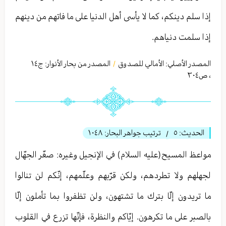
إذا سلم دينكم، كما لا يأسى أهل الدنيا على ما فاتهم من دينهم
إذا سلمت دنياهم.
المصدر الأصلي:
الأمالي للصدوق
المصدر من بحار الأنوار: ج
١٤
/
،
ص٣٠٤
الحديث:
٥
ترتيب جواهر البحار:
١٠٤٨
/
مواعظ المسيح(عليه السلام) في الإنجيل وغيره: صغّر الجهّال
لجهلهم ولا تطردهم، ولكن قرّبهم وعلّمهم، إنّكم لن تنالوا
ما تريدون إلّا بترك ما تشتهون، ولن تظفروا بما تأملون إلّا
بالصبر على ما تكرهون. إيّاكم والنظرة، فإنّها تزرع في القلوب