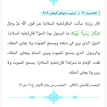
الحديث:
٢
ترتيب جواهر البحار:
٨١٨
/
قال زرارة: سألت الباقر(عليه السلام) عن قول الله عزّ وجلّ
﴿وَكَانَ رَسُولًا نَّبِيًّا﴾
، ما الرسول وما النبيّ؟ قال(عليه السلام):
النبيّ: الذي يرى في منامه ويسمع الصوت ولا يعاين‏ الملك،
والرسول: الذي يسمع الصوت ويرى المنام ويعاين‏ الملك،
قلت: الإمام ما منزلته؟ قال(عليه السلام): يسمع الصوت ولا
يرى ولا يعاين‏ الملك.‏
المصدر الأصلي:
الكافي
المصدر من بحار الأنوار: ج
١١
،
ص٤١
/