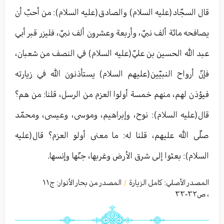
قال السجّاد(عليه السلام) والصادق(عليه السلام): من أحبّ أن
يصافحه مائة ألف نبيّ، وأربعة وعشرون ألف نبيّ، فليزر قبر أبي
عبد الله الحسين بن عليّ(عليه السلام) في النصف من شعبان،
فإنّ أرواح النبيّين(عليهم السلام) يستأذنون الله في زيارته
فيؤذن لهم، منهم خمسة أولوا العزم من الرسل، قلنا: من هم؟
قال(عليه السلام): نوح، وإبراهيم، وموسى، وعيسى، ومحمّد
صلّى الله عليهم، قلنا له: ما معنى أولو العزم؟ قال(عليه
السلام): بعثوا إلى شرق الأرض وغربها، جنّها وإنسها.
المصدر الأصلي:
كامل الزیارة
المصدر من بحار الأنوار: ج
١١
/
،
ص٣٢-٣٣