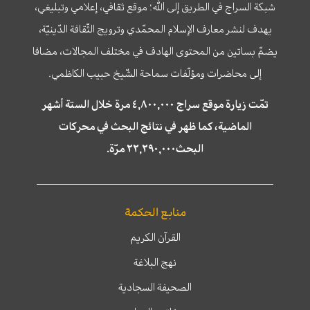
شبكة السراج في الطريق إلى الله؛ موقع ثقافي، إعلامي وتبليغي،
يهدف لنشر معارف الإسلام المحمّدي وترويج الثّقافة الدّينيّة،
يضمّ بساتين من المحتوى الهادف في مختلف المجالات، مضافا
إلى محاضرات ومؤلّفات سماحة الشّيخ حبيب الكاظمي.
تمّت زيارة موقع سراج ٤,٨٠٠,٠٠٠ مرة خلال الستة أشهر
الماضية، كما ظهر في نتائج البحث في محركات
البحث٢٢,٢٩٠,٠٠٠ مرّة.
منابع الحكمة
القرآن الكريم
نهج البلاغة
الصحيفة السجادية