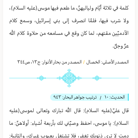
كلمة في ثلاثة أيّام ولياليهنّ، ما طعم فيها موسى(عليه السلام)،
ولا شرب فيها، فلمّا انصرف إلى بني إسرائيل، وسمع كلام
الآدميّين مقتهم، لما كان وقع في مسامعه من حلاوة كلام الله
عزّ وجلّ.
المصدر الأصلي:
الخصال
المصدر من بحار الأنوار: ج
١٣
،
ص٣٤٤
/
الحديث:
١٠
ترتيب جواهر البحار:
٩٤٣
/
قال عليّ(عليه السلام): قال الله تبارك وتعالی لموسى(عليه
السلام): يا موسى، احفظ وصيّتي لك بأربعة أشياء: أولاهنّ: ما
دمت لا ترى ذنوبك تغفر، فلا تشتغل بعيوب غيرك، والثانية: