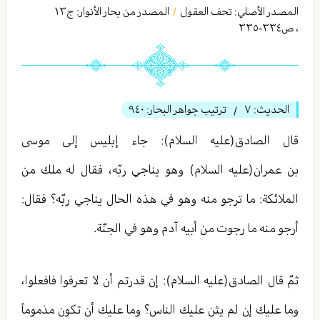
المصدر الأصلي:
تحف العقول
المصدر من بحار الأنوار: ج
١٣
/
،
ص٣٣٤-٣٣٥
الحديث:
٧
ترتيب جواهر البحار:
٩٤٠
/
قال الصادق(عليه السلام): جاء إبليس إلى موسى
بن عمران(عليه السلام) وهو يناجي ربّه، فقال له ملك من
الملائكة: ما ترجو منه وهو في هذه الحال يناجي ربّه؟ فقال:
أرجو منه ما رجوت من أبيه آدم وهو في الجنّة.
ثمّ قال الصادق(عليه السلام): إن قدرتم أن لا تعرفوا فافعلوا،
وما عليك إن لم يثن عليك الناس؟ وما عليك أن تكون مذموماً