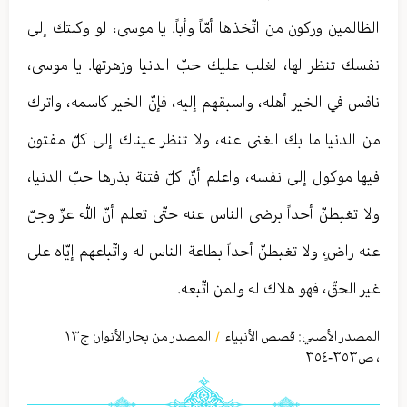
الظالمين وركون من اتّخذها أمّاً وأباً. يا موسى، لو وكلتك إلى
نفسك تنظر لها، لغلب عليك حبّ الدنيا وزهرتها. يا موسى،
نافس في الخير أهله، واسبقهم إليه، فإنّ الخير كاسمه، واترك
من الدنيا ما بك الغنى عنه، ولا تنظر عيناك إلى كلّ مفتون
فيها موكول إلى نفسه، واعلم أنّ كلّ فتنة بذرها حبّ الدنيا،
ولا تغبطنّ أحداً برضى الناس عنه حتّى تعلم أنّ الله عزّ وجلّ
عنه راضٍ، ولا تغبطنّ أحداً بطاعة الناس له واتّباعهم إيّاه على
غير الحقّ، فهو هلاك له ولمن اتّبعه.
المصدر الأصلي:
قصص الأنبياء
المصدر من بحار الأنوار: ج
١٣
/
،
ص٣٥٣-٣٥٤