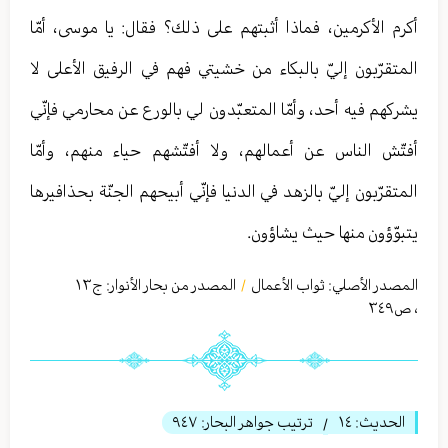
أكرم الأكرمين، فماذا أثبتهم على ذلك؟ فقال: يا موسى، أمّا
المتقرّبون إليّ بالبكاء من خشيتي فهم في الرفيق الأعلى لا
يشركهم فيه أحد، وأمّا المتعبّدون لي بالورع عن محارمي فإنّي
أفتّش الناس عن أعمالهم، ولا أفتّشهم حياء منهم، وأمّا
المتقرّبون إليّ بالزهد في الدنيا فإنّي أبيحهم الجنّة بحذافيرها
يتبوّؤون منها حيث يشاؤون.
المصدر الأصلي:
ثواب الأعمال
المصدر من بحار الأنوار: ج
١٣
/
،
ص٣٤٩
الحديث:
١٤
ترتيب جواهر البحار:
٩٤٧
/