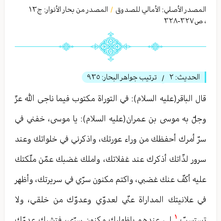
المصدر الأصلي:
الأمالي للصدوق
المصدر من بحار الأنوار: ج
١٣
/
،
ص٣٢٧-٣٢٨
الحديث:
٢
ترتيب جواهر البحار:
٩٣٥
/
قال الباقر(عليه السلام): في التوراة مكتوب فيما ناجى الله عزّ
وجلّ به موسى بن عمران(عليه السلام): يا موسى، خفني في
سرّ أمرك أحفظك من وراء عورتك، واذكرني في خلواتك وعند
سرور لذّاتك أذكرك عند غفلاتك، واملك غضبك عمّن ملّكتك
عليه أكفّ عنك غضبي، واكتم مكنون سرّي في سريرتك، وأظهر
في علانيتك المداراة عنّي لعدوّي وعدوّك من خلقي، ولا
١
تستسبّ
لي عندهم بإظهارك مكنون سرّي، فتشرك عدوّك