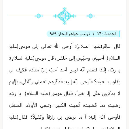
الحديث:
١٦
ترتيب جواهر البحار:
٩٤٩
/
قال الباقر(عليه السلام): أوحى الله تعالی إلى موسى(عليه
السلام): أحببني وحبّبني إلى خلقي، قال موسى(عليه السلام):
يا ربّ، إنّك لتعلم أنّه ليس أحد أحبّ إليّ منك، فكيف لي
بقلوب العباد؟ فأوحى الله إليه: فذكّرهم نعمتي وآلائي، فإنّهم
لا يذكرون منّي إلّا خيراً، فقال موسى(عليه السلام): يا ربّ،
رضيت بما قضيت، تُميت الكبير، وتبقي الأولاد الصغار،
فأوحى الله إليه: أ ما ترضى بي رازقاً وكفيلاً؟ فقال(عليه
السلام): بلى، يا ربّ، نعم الوكيل ونعم الكفيل.