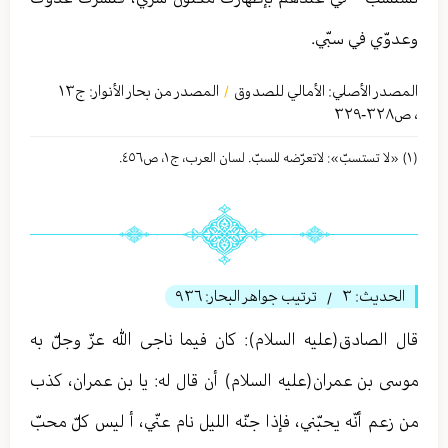
وعدوّي في سبّي.
المصدر الأصلي:
الأمالي للصدوق
المصدر من بحار الأنوار: ج
١٣
/
،
ص٣٢٨-٣٢٩
(١) «لا تستسبّ»: لاتعرّضه للسبّ. لسان العرب، ج١، ص٤٥٦.
الحديث:
٣
ترتيب جواهر البحار:
٩٣٦
/
قال الصادق(عليه السلام): كان فيما ناجى الله عزّ وجلّ به
موسى بن عمران(عليه السلام) أن قال له: يا بن عمران، كذب
من زعم أنّه يحبّني، فإذا جنّه الليل نام عنّي، أ ليس كلّ محبّ