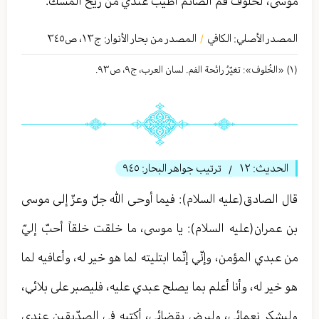
موسى، لخلوف فم الصائم أطيب عندي من ريح المسك.
المصدر الأصلي:
الكافي
المصدر من بحار الأنوار: ج
١٣
،
ص٣٤٥
/
(١) «الخُلوف»: تغیّرُ رائحة الفم. لسان العرب، ج٩، ص٩٣.
الحديث:
١٢
ترتيب جواهر البحار:
٩٤٥
/
قال الصادق(عليه السلام): فيما أوحى الله جلّ وعزّ إلى موسى
بن عمران(عليه السلام): يا موسى، ما خلقت خلقاً أحبّ إليّ
من عبدي المؤمن، وإنّي إنّما ابتليته لما هو خير له، وأعافيه لما
هو خير له، وأنا أعلم بما يصلح عبدي عليه، فليصبر على بلائي،
وليشكر نعمائي، وليرض بقضائي، أكتبه في الصدّيقين عندي