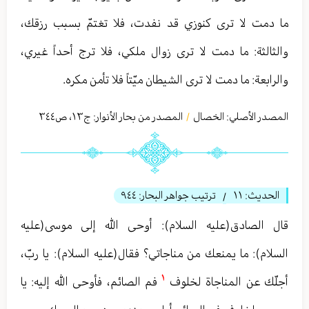
ما دمت لا ترى كنوزي قد نفدت، فلا تغتمّ بسبب رزقك،
والثالثة: ما دمت لا ترى زوال ملكي، فلا ترج أحداً غيري،
والرابعة: ما دمت لا ترى الشيطان ميّتاً فلا تأمن مكره.
المصدر الأصلي:
الخصال
المصدر من بحار الأنوار: ج
١٣
،
ص٣٤٤
/
الحديث:
١١
ترتيب جواهر البحار:
٩٤٤
/
قال الصادق(عليه السلام): أوحى الله إلى موسى(عليه
السلام): ما يمنعك من مناجاتي؟ فقال(عليه السلام): يا ربّ،
١
أجلّك عن المناجاة لخلوف
فم الصائم، فأوحى الله إليه: يا