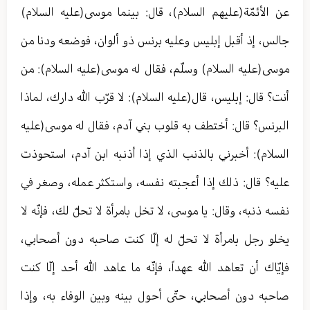
عن الأئمّة(عليهم السلام)، قال: بينما موسى(عليه السلام)
جالس، إذ أقبل إبليس وعليه برنس ذو ألوان، فوضعه ودنا من
موسى(عليه السلام) وسلّم، فقال له موسى(عليه السلام): من
أنت؟ قال: إبليس، قال(عليه السلام): لا قرّب الله دارك، لماذا
البرنس؟ قال: أختطف به قلوب بني آدم، فقال له موسى(عليه
السلام): أخبرني بالذنب الذي إذا أذنبه ابن آدم، استحوذت
عليه؟ قال: ذلك إذا أعجبته نفسه، واستكثر عمله، وصغر في
نفسه ذنبه، وقال: يا موسى، لا تخل بامرأة لا تحلّ لك، فإنّه لا
يخلو رجل بامرأة لا تحلّ له إلّا كنت صاحبه دون أصحابي،
فإيّاك أن تعاهد الله عهداً، فإنّه ما عاهد الله أحد إلّا كنت
صاحبه دون أصحابي، حتّى أحول بينه وبين الوفاء به، وإذا