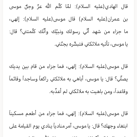
قال الهادي(عليه السلام): لمّا كلّم الله عزّ وجلّ موسى
بن عمران(عليه السلام) قال موسى(عليه السلام): إلهي،
ما جزاء من شهد أنّي رسولك ونبيّك وأنّك كلّمتني؟ قال:
يا موسى، تأتيه ملائكتي فتبشّره بجنّتي.
قال موسى(عليه السلام): إلهي، فما جزاء من قام بين يديك
يصلّي؟ قال: يا موسى، أباهي به ملائكتي راكعاً وساجداً وقائماً
وقاعداً، ومن باهيت به ملائكتي لم أعذّبه.
قال موسى(عليه السلام): إلهي، فما جزاء من أطعم مسكيناً
ابتغاء وجهك؟ قال: يا موسى، آمر منادياً ينادي يوم القيامة على