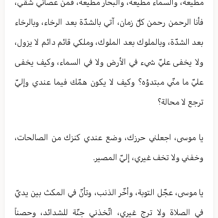
مطيعة، والسماء مطيعة، والبحار مطيعة، فمن عصاني شقي،
فأنا الرحمن رحمن كلّ زمان، آتي بالشدّة بعد الرخاء، وبالرخاء
بعد الشدّة، وبالملوك بعد الملوك، وملكي قائم دائم لا يزول،
ولا يخفى عليّ شيء في الأرض ولا في السماء، وكيف يخفى
عليّ ما منّي مبتدؤه؟ وكيف لا يكون همّك فيما عندي وإليّ
ترجع لا محالة؟
يا موسى، اجعلني حرزك، وضع عندي كنزك من الصالحات،
وخفني ولا تخف غيري، إليّ المصير.
يا موسى، عجّل التوبة، وأخّر الذنب، وتأنّ في المكث بين يديّ
في الصلاة ولا ترج غيري، اتّخذني جنّة للشدائد، وحصناً