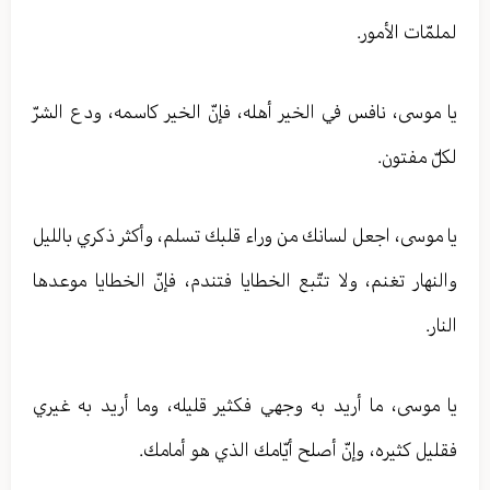
لملمّات الأمور.
يا موسى، نافس في الخير أهله، فإنّ الخير كاسمه، ودع الشرّ
لكلّ مفتون.
يا موسى، اجعل لسانك من وراء قلبك تسلم، وأكثر ذكري بالليل
والنهار تغنم، ولا تتّبع الخطايا فتندم، فإنّ الخطايا موعدها
النار.
يا موسى، ما أريد به وجهي فكثير قليله، وما أريد به غيري
فقليل كثيره، وإنّ أصلح أيّامك الذي هو أمامك.