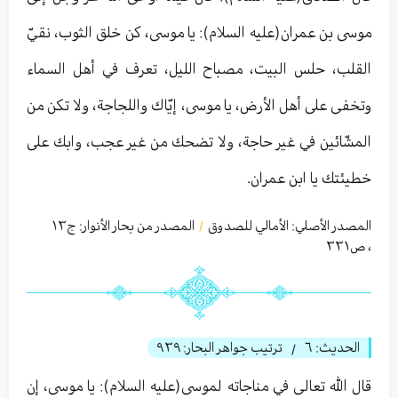
موسى بن عمران(عليه السلام): يا موسى، كن خلق الثوب، نقيّ
القلب، حلس البيت، مصباح الليل، تعرف في أهل السماء
وتخفى على أهل الأرض، يا موسى، إيّاك واللجاجة، ولا تكن من
المشّائين في غير حاجة، ولا تضحك من غير عجب، وابك على
خطيئتك يا ابن عمران‏.
المصدر الأصلي:
الأمالي للصدوق
المصدر من بحار الأنوار: ج
١٣
/
،
ص٣٣١
الحديث:
٦
ترتيب جواهر البحار:
٩٣٩
/
قال الله تعالی في مناجاته لموسى(عليه السلام): يا موسى، إن