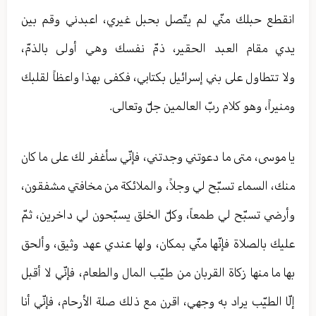
انقطع حبلك منّي لم يتّصل بحبل غيري، اعبدني وقم بين
يدي مقام العبد الحقير، ذمّ نفسك وهي أولى بالذمّ،
ولا تتطاول على بني إسرائيل بكتابي، فكفى بهذا واعظاً لقلبك
ومنيراً، وهو كلام ربّ العالمين جلّ وتعالى.
يا موسى، متى ما دعوتني وجدتني، فإنّي سأغفر لك على ما كان
منك، السماء تسبّح لي وجلاً، والملائكة من مخافتي مشفقون،
وأرضي تسبّح لي طمعاً، وكلّ الخلق يسبّحون لي داخرين، ثمّ
عليك بالصلاة فإنّها منّي بمكان، ولها عندي عهد وثيق، وألحق
بها ما منها زكاة القربان من طيّب المال والطعام، فإنّي لا أقبل
إلّا الطيّب يراد به وجهي، اقرن مع ذلك صلة الأرحام، فإنّي أنا