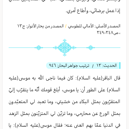
إذا عمل برضائي، وأطاع أمري.
المصدر الأصلي:
الأمالي للطوسي
المصدر من بحار الأنوار: ج
١٣
/
،
ص٣٤٨-٣٤٩
الحديث:
١٣
ترتيب جواهر البحار:
٩٤٦
/
قال الباقر(عليه السلام): كان فيما ناجى الله به موسى(عليه
السلام) على الطور أن: يا موسى، أبلغ قومك أنّه ما يتقرّب إليّ
المتقرّبون بمثل البكاء من خشيتي، وما تعبد لي المتعبّدون
بمثل الورع عن محارمي، وما تزيّن لي المتزيّنون بمثل الزهد
في الدنيا عمّا بهم الغنى عنه؛ فقال موسى(عليه السلام): يا