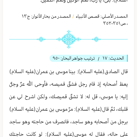
المصدر الأصلي:
قصص الأنبياء
المصدر من بحار الأنوار: ج
١٣
/
،
ص٣٥١-٣٥٢
الحديث:
١٧
ترتيب جواهر البحار:
٩٥٠
/
قال الصادق(عليه السلام): بينا موسى بن عمران(عليه السلام)
يعظ أصحابه إذ قام رجل فشقّ قميصه، فأوحى الله عزّ وجلّ
إليه: يا موسى، قل له: لا تشقّ قميصك، ولكن اشرح لي عن
قلبك، ثمّ قال(عليه السلام): مرّ موسى بن عمران(عليه السلام)
برجل من أصحابه وهو ساجد، فانصرف من حاجته وهو ساجد
على حاله، فقال له موسى(عليه السلام): لو كانت حاجتك