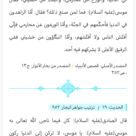
موسى(عليه السلام): فما لمن صنع ذلك؟ فقال: أمّا الزاهدون
في الدنيا فأحكّمهم في الجنّة، وأمّا الورعون عن محارمي فإنّي
أفتّش الناس ولا أفتّشهم، وأمّا البكّاؤون من خشيتي ففي
الرفيق الأعلى لا يشركهم فيه أحد.
المصدر الأصلي:
قصص الأنبياء
المصدر من بحار الأنوار: ج
١٣
/
،
ص٣٥٢
الحديث:
١٩
ترتيب جواهر البحار:
٩٥٢
/
قال الصادق(عليه السلام): كان فيما ناجى الله تعالی به
موسى(عليه السلام): يا موسى، لا تركن إلى الدنيا ركون