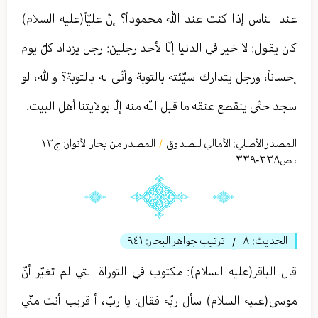
عند الناس إذا كنت عند الله محموداً؟ إنّ عليّاً(عليه السلام)
كان يقول: لا خير في الدنيا إلّا لأحد رجلين: رجل يزداد كلّ يوم
إحساناً، ورجل يتدارك سيّئته بالتوبة وأنّى له بالتوبة؟ والله، لو
سجد حتّى ينقطع عنقه ما قبل الله منه إلّا بولايتنا أهل البيت.
المصدر الأصلي:
الأمالي للصدوق
المصدر من بحار الأنوار: ج
١٣
/
،
ص٣٣٨-٣٣٩
الحديث:
٨
ترتيب جواهر البحار:
٩٤١
/
قال الباقر(عليه السلام): مكتوب في التوراة التي لم تغيّر أنّ
موسى(عليه السلام) سأل ربّه فقال: يا ربّ، أ قريب أنت منّي