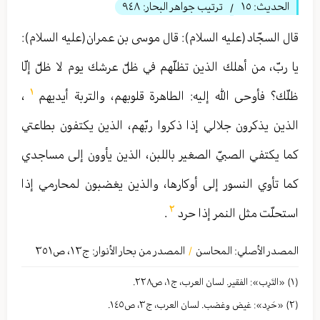
الحديث:
١٥
ترتيب جواهر البحار:
٩٤٨
/
قال السجّاد(عليه السلام): قال موسى بن عمران(عليه السلام):
يا ربّ، من أهلك الذين تظلّهم في ظلّ عرشك يوم لا ظلّ إلّا
١
ظلّك؟ فأوحى الله إليه: الطاهرة قلوبهم، والتربة أيديهم
،
الذين يذكرون جلالي إذا ذكروا ربّهم، الذين يكتفون بطاعتي
كما يكتفي الصبيّ الصغير باللبن، الذين يأوون إلى مساجدي
كما تأوي النسور إلى أوكارها، والذين يغضبون لمحارمي إذا
٢
استحلّت مثل النمر إذا حرد
.
المصدر الأصلي:
المحاسن
المصدر من بحار الأنوار: ج
١٣
،
ص٣٥١
/
(١) «التَرِب»: الفقیر. لسان العرب، ج١، ص٢٢٨.
(٢) «حَرِد»: غیض وغضب. لسان العرب، ج٣، ص١٤٥.