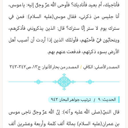
فأناجيك، أم بعيد فأناديك؟ فأوحى الله عزّ وجلّ إليه: يا موسى،
أنا جليس من ذكرني، فقال موسى(عليه السلام): فمن في
سترك يوم لا ستر إلّا سترك؟ قال: الذين يذكرونني فأذكرهم،
ويتحابّون فيّ فأحبّهم، فأولئك الذين إذا أردت أن أصيب أهل
الأرض بسوء ذكرتهم، فدفعت عنهم بهم.
المصدر الأصلي:
الكافي
المصدر من بحار الأنوار: ج
١٣
،
ص٣٤٢-٣٤٣
/
الحديث:
٩
ترتيب جواهر البحار:
٩٤٢
/
قال النبيّ(صلى الله عليه وآله): إنّ الله عزّ وجلّ ناجى موسى
بن عمران(عليه السلام) بمائة ألف كلمة وأربعة وعشرين ألف