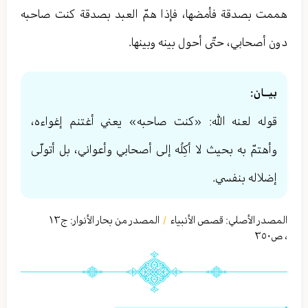
هممت بصدقة فأمضها، فإذا همّ العبد بصدقة كنت صاحبه
دون أصحابي، حتّى أحول بينه وبينها.
بيــان:
قوله لعنه الله: «كنت صاحبه» يعني أغتنم إغواءه،
وأهتمّ به بحيث لا أكِلُه إلى أصحابي وأعواني، بل أتولّى
إضلاله بنفسي.
المصدر الأصلي:
قصص الأنبياء
المصدر من بحار الأنوار: ج
١٣
/
،
ص٣٥٠