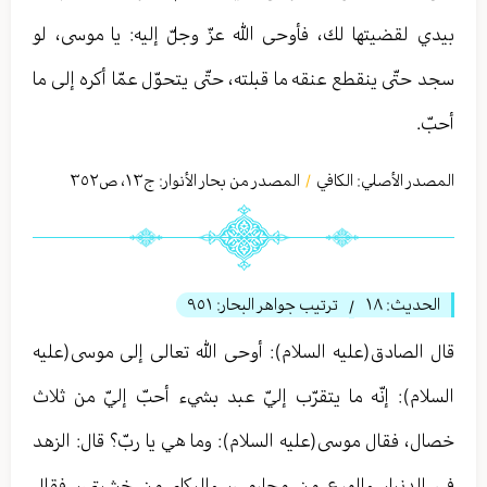
بيدي لقضيتها لك، فأوحى الله عزّ وجلّ إليه: يا موسى، لو
سجد حتّى ينقطع عنقه ما قبلته، حتّى يتحوّل عمّا أكره إلى ما
أحبّ.
المصدر الأصلي:
الكافي
المصدر من بحار الأنوار: ج
١٣
،
ص٣٥٢
/
الحديث:
١٨
ترتيب جواهر البحار:
٩٥١
/
قال الصادق(عليه السلام): أوحى الله تعالی إلى موسى(عليه
السلام): إنّه ما يتقرّب إليّ عبد بشيء أحبّ إليّ من ثلاث
خصال، فقال موسى(عليه السلام): وما هي يا ربّ؟ قال: الزهد
في الدنيا، والورع من محارمي، والبكاء من خشيتي، فقال