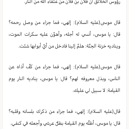
رؤوس الخلائق أنّ فلان بن فلان من عتقاء الله من النار.
قال موسى(عليه السلام): إلهي، فما جزاء من وصل رحمه؟
قال: يا موسى، أنسي له أجله، وأهوّن عليه سكرات الموت،
ويناديه خزنة الجنّة: هلمّ إلينا فادخل من أيّ أبوابها شئت.
قال موسى(عليه السلام): إلهي، فما جزاء من كفّ أذاه عن
الناس، وبذل معروفه لهم؟ قال: يا موسى، يناديه النار يوم
القيامة: لا سبيل لي عليك.
قال(عليه السلام): إلهي، فما جزاء من ذكرك بلسانه وقلبه؟
قال: يا موسى، أظلّه يوم القيامة بظلّ عرشي وأجعله في كنفي.