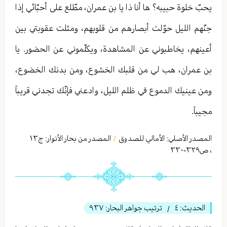
يحبّ خلوة حبيبه؟ ها أنا ذا يا بن عمران، مطّلع على أحبّائي إذا
جنّهم الليل حوّلت أبصارهم من قلوبهم، ومثلت عقوبتي بين
أعينهم، يخاطبوني عن المشاهدة، ويكلّموني عن الحضور. يا
بن عمران، هب لي من قلبك الخشوع، ومن بدنك الخضوع،
ومن عينيك الدموع في ظلم الليل، وادعني فإنّك تجدني قريباً
مجيباً.
المصدر الأصلي:
الأمالي للصدوق
المصدر من بحار الأنوار: ج
١٣
/
،
ص٣٢٩-٣٣٠
الحديث:
٤
ترتيب جواهر البحار:
٩٣٧
/