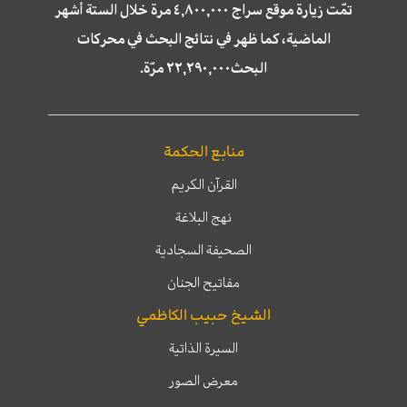
تمّت زيارة موقع سراج ٤,٨٠٠,٠٠٠ مرة خلال الستة أشهر
الماضية، كما ظهر في نتائج البحث في محركات
البحث٢٢,٢٩٠,٠٠٠ مرّة.
منابع الحكمة
القرآن الكريم
نهج البلاغة
الصحيفة السجادية
مفاتيح الجنان
الشيخ حبيب الكاظمي
السيرة الذاتية
معرض الصور