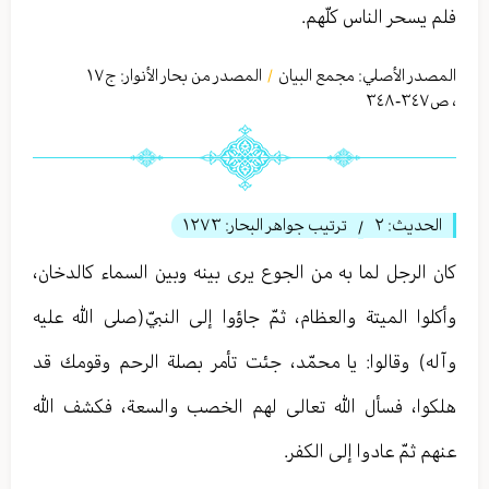
فلم يسحر الناس كلّهم.
المصدر الأصلي:
مجمع البيان
المصدر من بحار الأنوار: ج
١٧
/
،
ص٣٤٧-٣٤٨
الحديث:
٢
ترتيب جواهر البحار:
١٢٧٣
/
كان الرجل لما به من الجوع يرى بينه وبين السماء كالدخان،
وأكلوا الميتة والعظام، ثمّ جاؤوا إلى النبيّ(صلى الله عليه
وآله) وقالوا: يا محمّد، جئت تأمر بصلة الرحم وقومك قد
هلكوا، فسأل الله تعالی لهم الخصب والسعة، فكشف الله
عنهم ثمّ عادوا إلى الكفر.