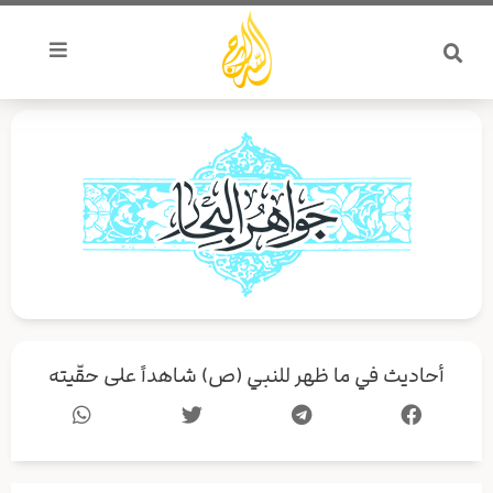
خطي
لى
لمحتوى
أحاديث في ما ظهر للنبي (ص) شاهداً على حقّيته