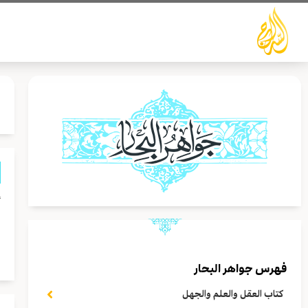
خطي
لى
لمحتوى
أ
و
و
فهرس جواهر البحار
كتاب العقل والعلم والجهل