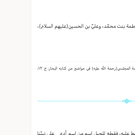
طمة بنت محمّد، وعليّ بن الحسين(عليهم السلام)،
(١) لیست الروایة مذكورة في العلل، بل هي في الخصال، ج١، ص٢٧٢؛ كما صرّح به العلّامة المجلسي(رحمة الله عليه) في مواضع من كتابه البحار: ج ١٢،
 عليه، فقطع للجبل اسم من اسم آدم _ على نبيّنا