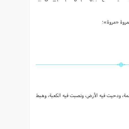
لمروة «مروة»؛
مة، ودحيت فيه الأرض، ونصبت فيه الكعبة، وهبط