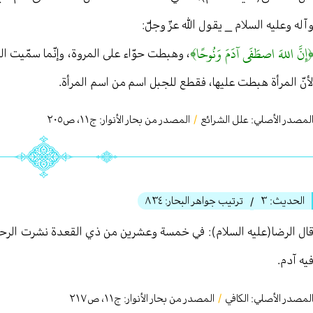
آله وعليه السلام _ يقول الله عزّ وجلّ:
إِنَّ اللهَ اصطَفَى آدَمَ وَنُوحًا﴾
، وهبطت حوّاء على المروة، وإنّما سمّيت ا
أنّ المرأة هبطت عليها، فقطع للجبل اسم من اسم المرأة.
لمصدر الأصلي:
علل الشرائع
/
المصدر من بحار الأنوار: ج
١١
،
ص٢٠٥
الحديث:
٣
ترتيب جواهر البحار:
٨٣٤
/
ال الرضا(عليه السلام): في خمسة وعشرين من ذي القعدة نشرت الرح
يه آدم.
لمصدر الأصلي:
الكافي
/
المصدر من بحار الأنوار: ج
١١
،
ص٢١٧