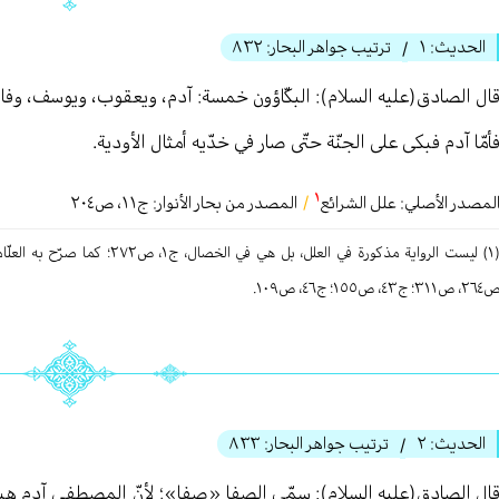
الحديث:
١
ترتيب جواهر البحار:
٨٣٢
/
ال الصادق(عليه السلام): البكّاؤون خمسة: آدم، ويعقوب، ويوسف، وفا
أمّا آدم فبكى على الجنّة حتّى صار في خدّيه أمثال الأودية.
١
لمصدر الأصلي:
علل الشرائع
/
المصدر من بحار الأنوار: ج
١١
،
ص٢٠٤
٢، ص٣١١؛ ج٤٣، ص١٥٥؛ ج٤٦، ص١٠٩.
الحديث:
٢
ترتيب جواهر البحار:
٨٣٣
/
ال الصادق(عليه السلام): سمّي الصفا «صفا»؛ لأنّ المصطفى آدم هبط