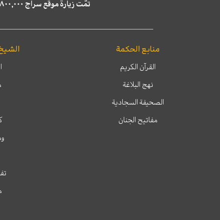
تمّت زيارة موقع سراج ٤,٨٠٠,٠٠٠ مرة خلال الستة أشهر الماضية، كما ظهر في نتائج البحث في محركات البحث٢٢,٢٩٠,٠٠٠ مرّة.
منابع الحكمة
الشيخ
القرآن الكريم
ا
نهج البلاغة
م
الصحيفة السجادية
مفاتيح الجنان
ك
وم
تفس
م