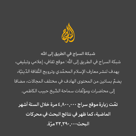
شبكة السراج في الطريق إلى الله
شبكة السراج في الطريق إلى الله؛ موقع ثقافي، إعلامي وتبليغي،
يهدف لنشر معارف الإسلام المحمّدي وترويج الثّقافة الدّينيّة،
يضمّ بساتين من المحتوى الهادف في مختلف المجالات، مضافا
إلى محاضرات ومؤلّفات سماحة الشّيخ حبيب الكاظمي.
تمّت زيارة موقع سراج ٤,٨٠٠,٠٠٠ مرة خلال الستة أشهر
الماضية، كما ظهر في نتائج البحث في محركات
البحث٢٢,٢٩٠,٠٠٠ مرّة.