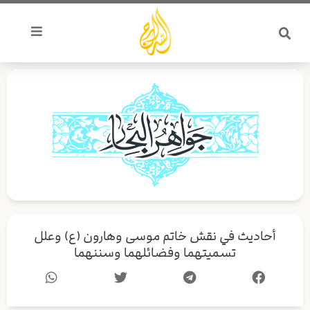
خطي
لى
لمحتوى
أحاديث في نقش خاتم موسى وهارون (ع) وعلل
تسميتهما وفضائلهما وسننهما