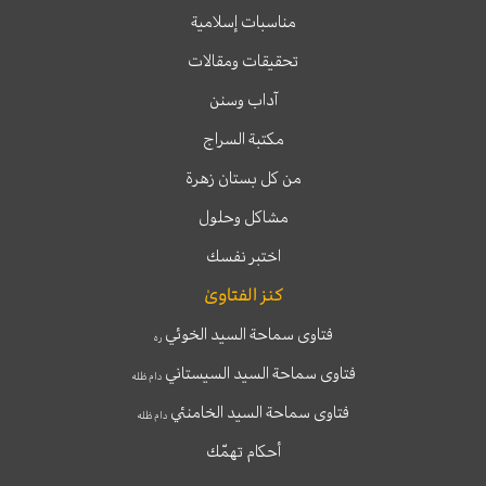
مناسبات إسلامية
تحقيقات ومقالات
آداب وسنن
مكتبة السراج
من كل بستان زهرة
مشاكل وحلول
اختبر نفسك
كنز الفتاوىٰ
فتاوى سماحة السيد الخوئي
ره
فتاوى سماحة السيد السيستاني
دام ظله
فتاوى سماحة السيد الخامنئي
دام ظله
أحكام تهمّك
T
T
I
F