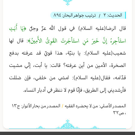
الحديث:
٢
ترتيب جواهر البحار:
٨٩٤
/
﴿يَا أَبَتِ
قال الرضا(عليه السلام) في قول الله عزّ وجلّ
استَأجِرهُ إِنَّ خَيرَ مَنِ استَأجَرتَ القَوِيُّ الأَمِينُ﴾
: قال لها
شعيب(عليه السلام): يا بنيّة، هذا قويّ قد عرفته بدفع
الصخرة، الأمين‏ من أين عرفته؟ قالت: يا أبت، إنّي مشيت
قدّامه، فقال(عليه السلام): امشي من خلفي، فإن ضللت
فأرشديني إلى الطريق، فإنّا قوم لا ننظر في أدبار النساء.
المصدر الأصلي:
من لا یحضره الفقیه
المصدر من بحار الأنوار: ج
١٣
/
،
ص٣٢