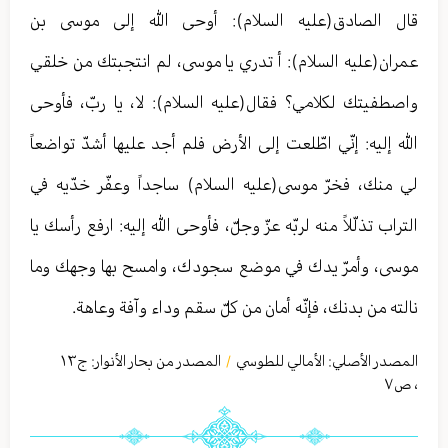
قال الصادق(عليه السلام): أوحى الله إلى موسى بن
عمران(عليه السلام): أ تدري يا موسى، لم انتجبتك من خلقي
واصطفيتك لكلامي؟ فقال(عليه السلام): لا، يا ربّ، فأوحى
الله إليه: إنّي اطّلعت إلى الأرض فلم أجد عليها أشدّ تواضعاً
لي منك، فخرّ موسى(عليه السلام) ساجداً وعفّر خدّيه في
التراب تذلّلاً منه لربّه عزّ وجلّ، فأوحى الله إليه: ارفع رأسك يا
موسى، وأمرّ يدك في موضع سجودك، وامسح بها وجهك وما
نالته من بدنك، فإنّه أمان من كلّ سقم وداء وآفة وعاهة.
المصدر الأصلي:
الأمالي للطوسي
المصدر من بحار الأنوار: ج
١٣
/
،
ص٧