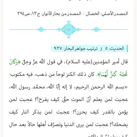
المصدر الأصلي:
الخصال
المصدر من بحار الأنوار: ج
١٣
،
ص٢٩٤
/
الحديث:
٥
ترتيب جواهر البحار:
٩٢٧
/
﴿وَكَانَ
قال أمير المؤمنين(عليه السلام)، في قول الله عزّ وجلّ
تَحتَهُ كَنزٌ لَّهُمَا﴾
: كان ذلك الكنز لوحاً من ذهب، فيه مكتوب:
«بسم الله الرحمن الرحيم، لا إله إلّا الله، محمّد رسول الله،
عجبت لمن يعلم أنّ الموت حقّ كيف يفرح؟! عجبت لمن
يؤمن بالقدر كيف يحزن؟! عجبت لمن يذكر النار كيف
يضحك؟! عجبت لمن يرى الدنيا وتصرّف أهلها حالاً بعد حال
كيف يطمئنّ إليها؟!».