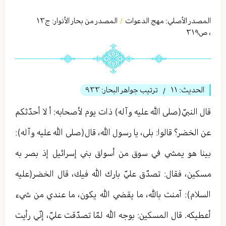
المصدر الأصلي:
مهج الدعوات
المصدر من بحار الأنوار: ج
١٣
/
،
ص٣١٩
الحديث:
١١
ترتيب جواهر البحار:
٩٣٣
/
قال النبيّ(صلى الله عليه وآله) ذات يوم لأصحابه: أ لا أحدّثكم
عن الخضر؟ قالوا: بلى، يا رسول الله، قال(صلى الله عليه وآله):
بينا هو يمشي في سوق من أسواق بني إسرائيل إذ بصر به
مسكين، فقال: تصدّق عليّ بارك الله فيك، قال الخضر(عليه
السلام): آمنت بالله، ما يقضي الله يكون، ما عندي من شيء
أعطيكه. قال المسكين: بوجه الله لمّا تصدّقت عليّ، إنّي رأيت