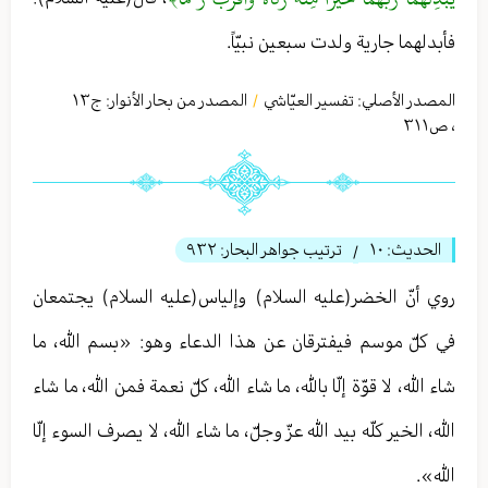
فأبدلهما جارية ولدت سبعين نبيّاً.
المصدر الأصلي:
تفسير العيّاشي
المصدر من بحار الأنوار: ج
١٣
/
،
ص٣١١
الحديث:
١٠
ترتيب جواهر البحار:
٩٣٢
/
روي أنّ الخضر(عليه السلام) وإلياس(عليه السلام) يجتمعان
في كلّ موسم فيفترقان عن هذا الدعاء وهو: «بسم الله، ما
شاء الله، لا قوّة إلّا بالله، ما شاء الله، كلّ نعمة فمن الله، ما شاء
الله، الخير كلّه بيد الله عزّ وجلّ، ما شاء الله، لا يصرف السوء إلّا
الله».