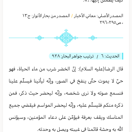
المصدر الأصلي:
معاني الأخبار
المصدر من بحار الأنوار: ج
١٣
/
،
ص٢٩٥-٢٩٦
الحديث:
٦
ترتيب جواهر البحار:
٩٢٨
/
قال الرضا(عليه السلام): إنّ الخضر شرب من ماء الحياة، فهو
حيّ لا يموت حتّى ينفخ في الصور، وإنّه ليأتينا فيسلّم علينا
فنسمع صوته ولا نرى شخصه، وإنّه ليحضر حيث ذكر، فمن
ذكره منكم فليسلّم عليه، وإنّه ليحضر المواسم فيقضي جميع
المناسك ويقف بعرفة فيؤمّن على دعاء المؤمنين، وسيؤنس
الله به وحشة قائمنا في غيبته ويصل به وحدته.‏