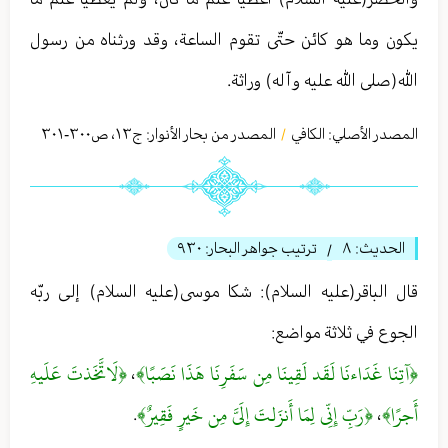
يكون وما هو كائن حتّى تقوم الساعة، وقد ورثناه من رسول
الله(صلى الله عليه وآله) وراثة.
المصدر الأصلي:
الكافي
المصدر من بحار الأنوار: ج
١٣
،
ص٣٠٠-٣٠١
/
الحديث:
٨
ترتيب جواهر البحار:
٩٣٠
/
قال الباقر(عليه السلام): شكا موسى(عليه السلام) إلى ربّه
الجوع في ثلاثة مواضع:
﴿آتِنَا غَدَاءنَا لَقَد لَقِينَا مِن سَفَرِنَا هَذَا نَصَبًا﴾
﴿لَاتَّخَذتَ عَلَيهِ
،
أَجرًا﴾
﴿رَبِّ إِنِّي لِمَا أَنزَلتَ إِلَيَّ مِن خَيرٍ فَقِيرٌ﴾
.
،