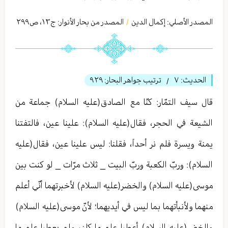
المصدر الأصلي:
إكمال الدين
المصدر من بحار الأنوار: ج
١٣
،
ص٢٩٩
/
الحديث:
٧
ترتيب جواهر البحار:
٩٢٩
/
قال سیف التمّار: كنّا مع الصادق(عليه السلام) جماعة من
الشيعة في الحجر، فقال(عليه السلام): علينا عين، فالتفتنا
يمنة ويسرة فلم نر أحداً، فقلنا: ليس علينا عين، فقال(عليه
السلام): وربّ الكعبة وربّ البيت _ ثلاث مرّات _ لو كنت بين
موسى(عليه السلام) والخضر(عليه السلام) لأخبرتهما أنّي أعلم
منهما ولأنبأتهما بما ليس في أيديهما؛ لأنّ موسى(عليه السلام)
والخضر(عليه السلام) أعطيا علم ما كان، ولم يعطيا علم ما