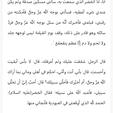
أنا، أنا الخضر الذي سمعت به، سألني مسكين صدقة ولم يكن
عندي شيء أعطيه، فسألني بوجه الله عزّ وجلّ فأمكنته من
رقبتي، فباعني فأخبرك أنّه من سئل بوجه الله عزّ وجلّ فردّ
سائله وهو قادر على ذلك، وقف يوم القيامة ليس لوجهه جلد
١
ولا لحم ولا دم إلّا عظم يتقعقع
.
قال الرجل: شققت عليك ولم أعرفك، قال: لا بأس أبقيت
وأحسنت. قال: بأبي أنت وأمّي، احكم في أهلي ومالي بما أراك
الله عزّ وجلّ، أم أخيّرك فأخلّي سبيلك؟ قال: أحبّ إليّ أن تخلّي
سبيلي، فأعبد الله على سبيله؛ فقال الخضر(عليه السلام):
الحمد للّٰه الذي أوقعني في العبودية فأنجاني منها.