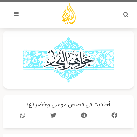
خطي
لى
لمحتوى
أحاديث في قصص موسى وخضر (ع)