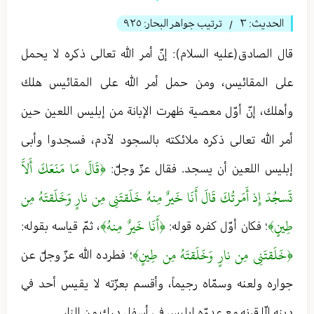
الحديث:
٣
ترتيب جواهر البحار:
٩٢٥
/
قال الصادق(عليه السلام): إنّ أمر الله تعالى ذكره لا يحمل
على المقائيس، ومن حمل أمر الله على المقائيس هلك
وأهلك، إنّ أوّل معصية ظهرت الإبانة من إبليس اللعين حين
أمر الله تعالى ذكره ملائكته بالسجود لآدم، فسجدوا وأبى
﴿قَالَ مَا مَنَعَكَ أَلاَّ
إبليس اللعين أن يسجد. فقال عزّ وجلّ:
تَسجُدَ إِذ أَمَرتُكَ قَالَ أَنَا خَيرٌ مِنهُ خَلَقتَنِي مِن نارٍ وَخَلَقتَهُ مِن
طِينٍ﴾
﴿أَنَا خَيرٌ مِنهُ﴾
؛ فكان أوّل كفره قوله:
، ثمّ قياسه بقوله:
﴿خَلَقتَنِي مِن نارٍ وَخَلَقتَهُ مِن طِينٍ﴾
؛ فطرده الله عزّ وجلّ عن
جواره ولعنه وسمّاه رجيماً، وأقسم بعزّته لا يقيس أحد في
دينه إلّا قرنه مع عدوّه إبليس في أسفل درك من النار.