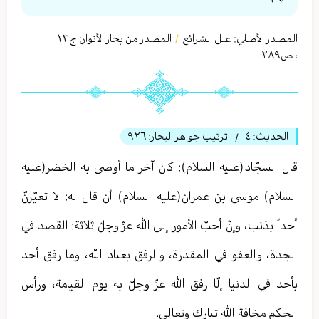
المصدر الأصلي:
علل الشرائع
المصدر من بحار الأنوار: ج
١٣
/
،
ص٢٨٩
الحديث:
٤
ترتيب جواهر البحار:
٩٢٦
/
قال السجّاد(عليه السلام): كان آخر ما أوصى به الخضر(عليه
السلام) موسى بن عمران(عليه السلام) أن قال له: لا تعيّرنّ
أحداً بذنب، وإنّ أحبّ الأمور إلى الله عزّ وجلّ ثلاثة: القصد في
الجدة، والعفو في المقدرة، والرفق بعباد الله، وما رفق أحد
بأحد في الدنيا إلّا رفق الله عزّ وجلّ به يوم القيامة، ورأس
الحكم مخافة الله تبارك وتعالی.