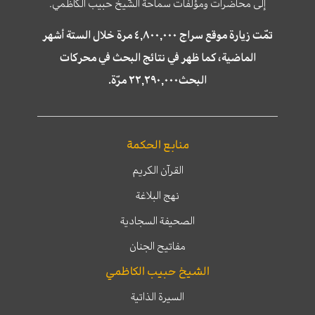
إلى محاضرات ومؤلّفات سماحة الشّيخ حبيب الكاظمي.
تمّت زيارة موقع سراج ٤,٨٠٠,٠٠٠ مرة خلال الستة أشهر
الماضية، كما ظهر في نتائج البحث في محركات
البحث٢٢,٢٩٠,٠٠٠ مرّة.
منابع الحكمة
القرآن الكريم
نهج البلاغة
الصحيفة السجادية
مفاتيح الجنان
الشيخ حبيب الكاظمي
السيرة الذاتية