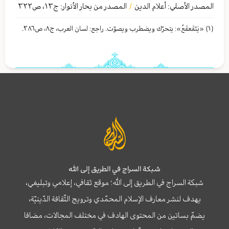
المصدر الأصلي:
أعلام الدین
المصدر من بحار الأنوار: ج
١٣
،
ص٣٢٢
/
(١) «یَتَقَعقَعُ»: یتحرّك ویضطرب ویصوّت. راجع: لسان العرب، ج٨، ص٢٨٦.
شبكة السراج في الطريق إلى الله
شبكة السراج في الطريق إلى الله؛ موقع ثقافي، إعلامي وتبليغي،
يهدف لنشر معارف الإسلام المحمّدي وترويج الثّقافة الدّينيّة،
يضمّ بساتين من المحتوى الهادف في مختلف المجالات، مضافا