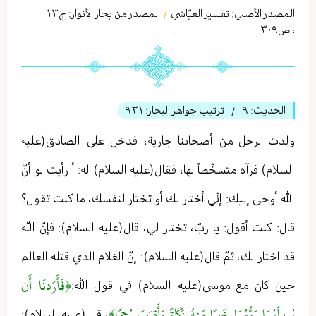
المصدر الأصلي:
تفسير العيّاشي
المصدر من بحار الأنوار: ج
١٣
/
،
ص٣٠٩
الحديث:
٩
ترتيب جواهر البحار:
٩٣١
/
ولدت لرجل من أصحابنا جارية، فدخل على الصادق(عليه
السلام) فرآه متسخّطاً لها، فقال(عليه السلام) له: أ رأيت لو أنّ
الله أوحى إليك: إنّي أختار لك أو تختار لنفسك، ما كنت تقول؟
قال: كنت أقول: يا ربّ، تختار لي، قال(عليه السلام): فإنّ الله
قد اختار لك، ثمّ قال(عليه السلام): إنّ الغلام الذي قتله العالم
﴿فَأَرَدنَا أَن
حين كان مع موسى(عليه السلام) في قول الله:
يُبدِلَهُمَا رَبُّهُمَا خَيرًا مِّنهُ زَكَاةً وَأَقرَبَ رُحمًا﴾
، قال(عليه السلام):