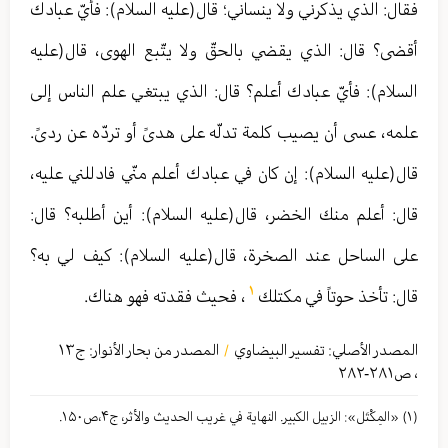
فقال: الذي يذكرني ولا ينساني؛ قال(عليه السلام): فأيّ عبادك
أقضى؟ قال: الذي يقضي بالحقّ ولا يتّبع الهوى، قال(عليه
السلام): فأيّ عبادك أعلم؟ قال: الذي يبتغي علم الناس إلى
علمه، عسى أن يصيب كلمة تدلّه على هدىً أو تردّه عن ردىً.
قال(عليه السلام): إن كان في عبادك أعلم منّي فادللني عليه،
قال: أعلم منك الخضر، قال(عليه السلام): أين أطلبه؟ قال:
على الساحل عند الصخرة، قال(عليه السلام): كيف لي به؟
١
قال: تأخذ حوتاً في مكتلك
، فحيث فقدته فهو هناك.
المصدر الأصلي:
تفسير البيضاوي
المصدر من بحار الأنوار: ج
١٣
/
،
ص٢٨١-٢٨٢
(١) «المِكْتَل»: الزبيل الكبير. النهاية في غريب الحديث والأثر، ج۴،‌ص۱۵۰.