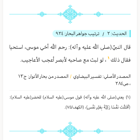
الحديث:
٢
ترتيب جواهر البحار:
٩٢٤
/
قال النبيّ(صلى الله عليه وآله): رحم الله أخي موسى، استحيا
١
فقال ذلك
، لو لبث مع صاحبه لأبصر أعجب الأعاجيب.
المصدر الأصلي:
تفسير البيضاوي
المصدر من بحار الأنوار: ج
١٣
/
،
ص٢٨٤
(١) یعني(صلى الله عليه وآله) قول موسی(عليه السلام) للخضر(عليه السلام):
﴿أَقَتَلْتَ نَفْسًا زَكِيَّةً بِغَيْرِ نَفْسٍ﴾، (الكهف/٧٤).