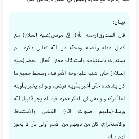
بيــان:
قال الصدوق(رحمه الله): إنّ موسى(عليه السلام) مع
كمال عقله وفضله ومحلّه من الله تعالى ذكره‌، لم
يستدرك باستنباطه واستدلاله معنى أفعال الخضر(عليه
السلام) حتّى اشتبه عليه وجه الأمر فيه، وسخط جميع ما
كان يشاهده حتّى أخبر بتأويله فرضي، ولو لم يخبر بتأويله
لما أدركه ولو بقي في الفكر عمره، فإذا لم يجز لأنبياء الله
ورسله(عليهم صلوات الله) القياس والاستنباط
والاستخراج، كان من دونهم من الأمم أولى بأن لا يجوز
لهم ذلك.