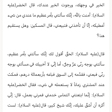
الخير في وجهك، ورجوت الخير عندك، قال الخضر(عليه
السلام): آمنت بالله، إنّك سألتني بأمر عظيم ما عندي من شيء
أعطيكه، إلّا أن تأخذني فتبيعني، قال المسكين: وهل يستقيم
هذا؟
قال(عليه السلام): الحقّ أقول لك إنّك سألتني بأمر عظيم،
سألتني بوجه ربّي عزّ وجلّ، أما إنّي لا أخيبك في مسألتي بوجه
ربّي فبعني، فقدّمه إلى السوق فباعه بأربعمائة درهم، فمكث
عند المشتري زماناً لا يستعمله في شيء، فقال الخضر(عليه
السلام): إنّما ابتعتني التماس خدمتي فمرني بعمل، قال: إنّي
أكره أن أشقّ عليك، إنّك شيخ كبير، قال(عليه السلام): لست