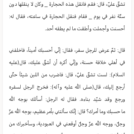
تشقّ عليّ، قال: فقم فانقل هذه الحجارة _ وكان لا ينقلها دون
ستّة نفر في يوم _ فقام فنقل الحجارة في ساعته، فقال له:
أحسنت وأجملت وأطقت ما لم يطقه أحد.
قال: ثمّ عرض للرجل سفر، فقال: إنّي أحسبك أميناً، فاخلفني
في أهلي خلافة حسنة، وإنّي أكره أن أشقّ عليك، قال(عليه
السلام): لست تشقّ عليّ، قال: فاضرب من اللبن شيئاً حتّى
أرجع إليك، قال(صلى الله عليه وآله): فخرج الرجل لسفره
ورجع وقد شيّد بناءه. فقال له الرجل: أسألك بوجه الله
ما حسبك وما أمرك؟ قال: إنّك سألتني بأمر عظيم، بوجه الله عزّ
وجلّ، ووجه الله عزّ وجلّ أوقعني في العبودية، وسأخبرك من