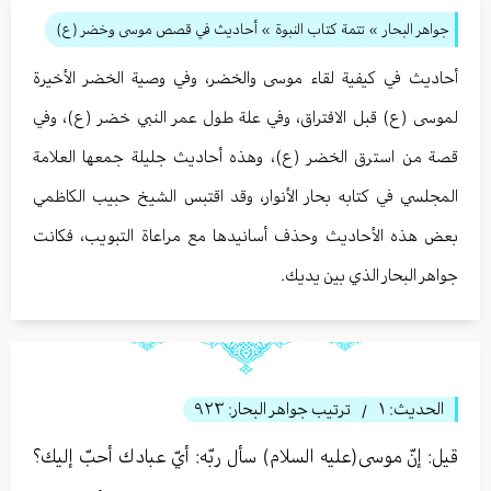
جواهر البحار
»
تتمة كتاب النبوة
» أحاديث في قصص موسى وخضر (ع)
أحاديث في كيفية لقاء موسى والخضر، وفي وصية الخضر الأخيرة
لموسى (ع) قبل الافتراق، وفي علة طول عمر النبي خضر (ع)، وفي
قصة من استرق الخضر (ع)، وهذه أحاديث جليلة جمعها العلامة
المجلسي في كتابه بحار الأنوار، وقد اقتبس الشيخ حبيب الكاظمي
بعض هذه الأحاديث وحذف أسانيدها مع مراعاة التبويب، فكانت
جواهر البحار الذي بين يديك.
الحديث:
١
ترتيب جواهر البحار:
٩٢٣
/
قيل: إنّ موسى(عليه السلام) سأل ربّه: أيّ عبادك أحبّ إليك؟