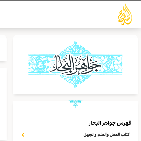
خطي
لى
لمحتوى
أ
م
ا
فهرس جواهر البحار
ا
كتاب العقل والعلم والجهل