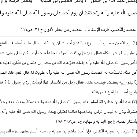
بقتل عبد الله بن خطل
، وقتل مقيس بن صبابة
، وبقتل قرسا، وأمّ 
لى الله عليه وآله وتحضّضان يوم أحد على رسول الله صلى الله عليه وآل
لمصدر الأصلي:
قرب الإسناد
/
المصدر من بحار الأنوار: ج
٢١
،
ص۱۱۱
(١) عبد الله بن سعد بن أبى سرح (م٣٦ه‍): أخو عثمان بن عفّان من الرض
صار إلى قريش بمكّة، فقال لهم: «إنّي كنت أصرف محمّداً حيث أريد، كان يملى عليّ: «
أمر رسول الله صلى الله عليه وآله بقتله، ففرّ عبد الله بن سعد إلى عثمان بن عفّان، فغيّبه 
هل مكّة، فاستأمنه له، فصمت رسول الله صلى الله عليه وآله طويلاً، ثمّ قال: نعم. فلمّا ا
لّا ليقوم إليه بعضكم فيضرب عنقه. فقال رجل من الأنصار: فهلّا أومأت إليّ يا رسول الله؟ فقال 
اجع: أسد الغابة، ج٣، ص١٥٥.
(٢) عبد الله بن خطل: لمّا أسلم بعثه رسول الله صلى الله عليه وآله مصدّقاً وبعث معه رجلا
شركاً، وكان له قينتان فرتنى وصاحبتها فكانتا تغنّيان بهجاء رسول الله صلى الله عليه وآله،
أستار الكعبة. راجع: البداية والنهاية، ج٤، ص٢٩٧-٢٩٨.
(٣) مقيس بن صبابة الكناني: فإنّ أخاه هاشم بن صبابة بن حزن أسلم وشهد غزاة المريسي