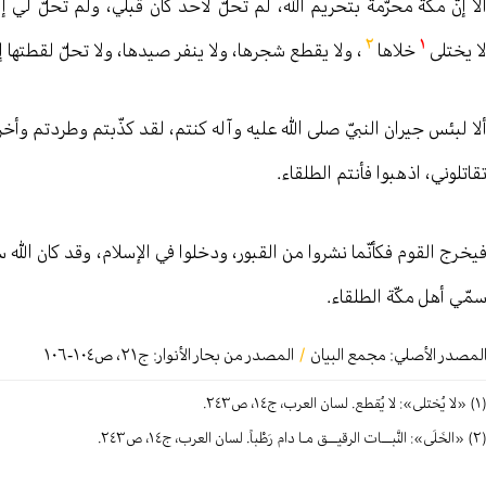
لا إنّ مكّة محرّمة بتحريم الله، لم تحلّ لأحد كان قبلي، ولم تحلّ لي 
٢
١
ا يختلى
خلاها
، ولا يقطع شجرها، ولا ينفر صيدها، ولا تحلّ لقطتها إل
لا لبئس جيران النبيّ صلى الله عليه وآله كنتم، لقد كذّبتم وطردتم وأ
قاتلوني، اذهبوا فأنتم الطلقاء.
يخرج القوم فكأنّما نشروا من القبور، ودخلوا في الإسلام، وقد كان الله س
مّي أهل مكّة الطلقاء.
لمصدر الأصلي:
مجمع البيان
/
المصدر من بحار الأنوار: ج
٢١
،
ص١٠٤-١٠٦
»: لا یُقطع. لسان العرب، ج١٤، ص٢٤٣.
ـــات الرقيـــق مـا دام رَطْباً. لسان العرب، ج١٤، ص٢٤٣.