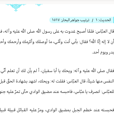
الحديث:
١
ترتيب جواهر البحار:
١٥١٧
/
ال العبّاس: فلمّا أصبح غدوت به على رسول الله صلى الله عليه وآله، فلمّ
ن لا إله إلّا الله؟ فقال: بأبي أنت وأمّي، ما أوصلك وأكرمك وأرحمك وأ
در ويوم أحد.
قال صلى الله عليه وآله: ويحك يا أبا سفيان، أ لم يأن لك أن تعلم أنّي ر
لنفس منها شيئاً، قال العبّاس: فقلت له: ويحك، اشهد بشهادة الحقّ قب
لعبّاس: انصرف يا عبّاس، فاحبسه عند مضيق الوادي حتّى تمرّ عليه جنود 
حبسته عند خطم الجبل بمضيق الوادي، ومرّ عليه القبائل قبيلة قبيل