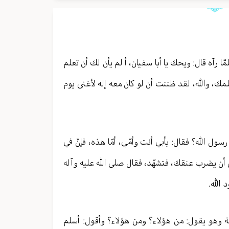
ا رآه قال: ويحك يا أبا سفيان، أ لم يأن لك أن تعلم
حلمك، والله، لقد ظننت أن لو كان معه إله لأغنى يوم
سول الله؟ فقال: بأبي أنت وأمّي، أمّا هذه، فإنّ في
ل أن يضرب عنقك، فتشهّد، فقال صلى الله عليه وآله
الله.
ة وهو يقول: من هؤلاء؟ ومن هؤلاء؟ وأقول: أسلم