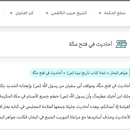
منابع الحكمة
الشيخ حبيب الكاظمي
كنز الفتاوىٰ
أحاديث في فتح مكّة
جواهر البحار
»
تتمة كتاب تاريخ نبينا (ص)
» أحاديث في فتح مكّة
حاديث في فتح مكّة، وموقف أبي سفيان من رسول الله (ص) وإعجابه الشديد بكث
لك ابن أخيك عظيماً)، وأن رسول الله (ص) حطم جميع الأصنام في مكة المكرمة،
لقيامة إلا أعمالكم، وهذه أحاديث جليلة جمعها العلامة المجلسي في كتابه بحار
لأحاديث وحذف أسانيدها مع مراعاة التبويب المتبع في البحار، فكانت جواهر البح