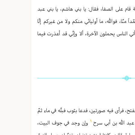
ة قام على الصفا، فقال: يا بني هاشم، يا بني عبد
ً منّا، فوالله، ما أوليائي منكم ولا من غيركم إلّا
أتي الناس يحملون الآخرة، ألا وإنّي قد أعذرت فيما
لفتح، فرأى فيه صورتين، فدعا بثوب فبلّه في ماء ثمّ
١
 عبد الله بن أبي سرح
وإن وجد في جوف البيت،