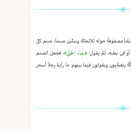
اماً مصفوفةً حوله ثلاثمائة وستّين صنماً، صنم كلّ
﴿جَاء الحَقُّ﴾
و في بطنه، ثمّ يقول:
، فجعل الصنم
يتعجّبون ويقولون فيما بينهم: ما رأينا رجلاً أسحر