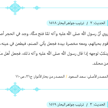
الحديث:
٢
ترتيب جواهر البحار:
١٥١٨
/
وي أنّ رسول الله صلى الله عليه وآله لمّا فتح مكّة، وجد في الحجر أصن
وم بحيالهم، ومعه مخصرة بيده فجعل يأتي الصنم، فيطعن في عينه، أ
نكبّ لوجهه إذا قال رسول الله صلى الله عليه وآله ذلك، فجعل أهل مكّة 
ن محمّد.
لمصدر الأصلي:
سعد السعود
/
المصدر من بحار الأنوار: ج
٢١
،
ص١١٠
الحديث:
٣
ترتيب جواهر البحار:
١٥١٩
/