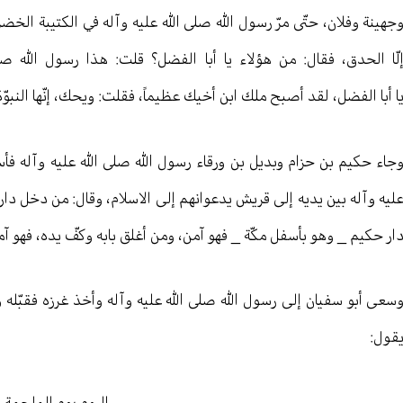
جهينة وفلان، حتّى مرّ رسول الله صلى الله عليه وآله في الكتيبة الخض
لّا الحدق، فقال: من هؤلاء يا أبا الفضل؟ قلت: هذا رسول الله صلى
ا أبا الفضل، لقد أصبح ملك ابن أخيك عظيماً، فقلت: ويحك، إنّها النبوّة، 
جاء حكيم بن حزام وبديل بن ورقاء رسول الله صلى الله عليه وآله فأسلما
ليه وآله بين يديه إلى قريش يدعوانهم إلى الاسلام، وقال: من دخل دار
ار حكيم _ وهو بأسفل مكّة _ فهو آمن، ومن أغلق بابه وكفّ يده، فهو آم
سعى أبو سفيان إلى رسول الله صلى الله عليه وآله وأخذ غرزه فقبّله وق
قول:
اليوم يوم الملحمة