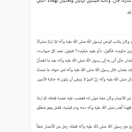
سارة، قال: وكانتا قينتين تزنيان وتغنّيان بهجاء النبيّ
ه.
اعة، أسلم قبل الفتح، وكان يكتب الوحي لرسول الله صلى الله عليه وآله ثمّ ارتدّ مشركاً،
عزيز حكيم»، فأقول: «أو عليم حكيم»؟ فيقول: نعم، كلّ صواب»،
عثمان حتّى أتى به إلى رسول الله صلى الله عليه وآله بعد ما اطمأنّ
نصرف عثمان، قال رسول الله صلى الله عليه وآله لمن حوله: ما صمتّ
صلى الله عليه وآله: إنّ النبيّ لا ينبغي أن يكون له خائنة الأعين.
ً من الأنصار، وكان معه مولى له، فغضب عليه غضبة فقتله، ثمّ ارتدّ
 فلهذا أهدر صلى الله عليه وآله دمه ودم قينتيه، فقتل وهو متعلّق
ع مع رسول الله صلى الله عليه وآله فقتله رجل من الأنصار خطأ