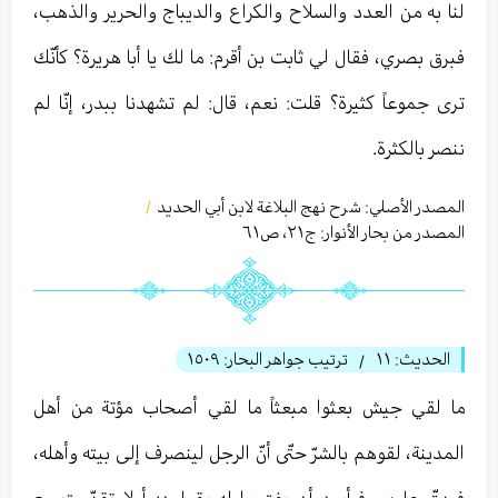
لنا به من العدد والسلاح والكراع والديباج والحرير والذهب،
فبرق بصري، فقال لي ثابت بن أقرم: ما لك يا أبا هريرة؟ كأنّك
ترى جموعاً كثيرة؟ قلت: نعم، قال: لم تشهدنا ببدر، إنّا لم
ننصر بالكثرة.
المصدر الأصلي:
شرح نهج البلاغة لابن أبي الحدید
/
المصدر من بحار الأنوار: ج
٢١
،
ص٦١
الحديث:
١١
ترتيب جواهر البحار:
١٥٠٩
/
ما لقي جيش بعثوا مبعثاً ما لقي أصحاب مؤتة من أهل
المدينة، لقوهم بالشرّ حتّى أنّ الرجل لينصرف إلى بيته وأهله،