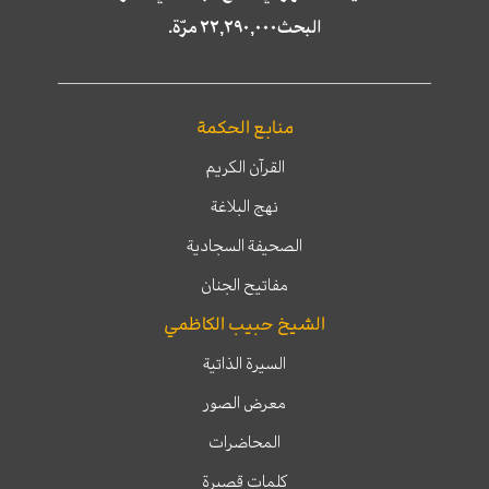
البحث٢٢,٢٩٠,٠٠٠ مرّة.
منابع الحكمة
القرآن الكريم
نهج البلاغة
الصحيفة السجادية
مفاتيح الجنان
الشيخ حبيب الكاظمي
السيرة الذاتية
معرض الصور
المحاضرات
كلمات قصيرة