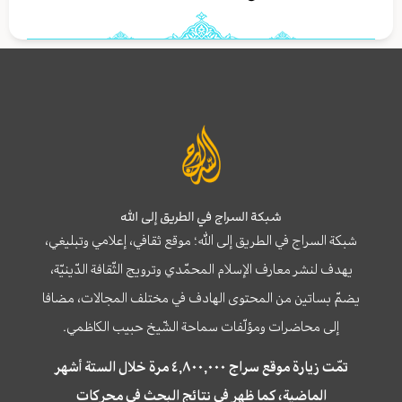
شبكة السراج في الطريق إلى الله
شبكة السراج في الطريق إلى الله؛ موقع ثقافي، إعلامي وتبليغي،
يهدف لنشر معارف الإسلام المحمّدي وترويج الثّقافة الدّينيّة،
يضمّ بساتين من المحتوى الهادف في مختلف المجالات، مضافا
إلى محاضرات ومؤلّفات سماحة الشّيخ حبيب الكاظمي.
تمّت زيارة موقع سراج ٤,٨٠٠,٠٠٠ مرة خلال الستة أشهر
الماضية، كما ظهر في نتائج البحث في محركات