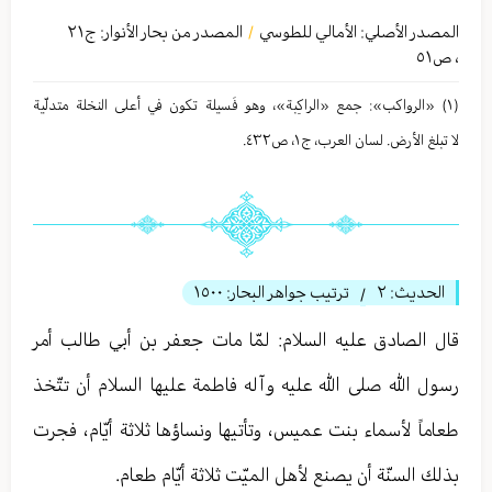
المصدر الأصلي:
الأمالي للطوسي
المصدر من بحار الأنوار: ج
٢١
/
،
ص٥١
(١) «الرواكب»: جمع «الراكِبة»، وهو فَسيلة تكون في أعلى النخلة متدلّية
لا تبلغ الأرض. لسان العرب، ج١، ص٤٣٢.
الحديث:
٢
ترتيب جواهر البحار:
١٥٠٠
/
قال الصادق عليه السلام: لمّا مات جعفر بن أبي طالب أمر
رسول الله صلى الله عليه وآله فاطمة عليها السلام أن تتّخذ
طعاماً لأسماء بنت عميس، وتأتيها ونساؤها ثلاثة أيّام، فجرت
بذلك السنّة أن يصنع لأهل الميّت ثلاثة أيّام طعام.