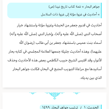
جواهر البحار
»
تتمة كتاب تاريخ نبينا (ص)
» أحاديث في غزوة مؤتة إلى غزوة ذات السلاسل
أحاديث في قدوم جعفر من الحبشة وغزوة مؤتة واستشهاد خيار
أصحاب النبي (صلى الله عليه وآله)، وإخبار النبي (صلى الله عليه وآله)
أسماء بنت عميس باستشهاد جعفر بن أبي طالب (رضوان الله
عليهما)، وهذه أحاديث جليلة جمعها العلامة المجلسي في كتابه بحار
الأنوار، وقد اقتبس الشيخ حبيب الكاظمي بعض هذه الأحاديث وحذف
أسانيدها مع مراعاة التبويب المتبع في البحار، فكانت جواهر البحار
الذي بين يديك.
الحديث:
١
ترتيب جواهر البحار:
١٤٩٩
/