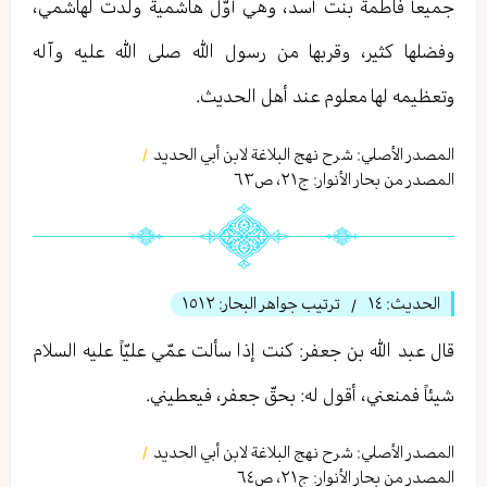
جميعاً فاطمة بنت أسد، وهي أوّل هاشمية ولدت لهاشمي،
وفضلها كثير، وقربها من رسول الله صلى الله عليه وآله
وتعظيمه لها معلوم عند أهل الحديث.
المصدر الأصلي:
شرح نهج البلاغة لابن أبي الحدید
/
المصدر من بحار الأنوار: ج
٢١
،
ص٦٣
الحديث:
١٤
ترتيب جواهر البحار:
١٥١٢
/
قال عبد الله بن جعفر: كنت إذا سألت عمّي عليّاً عليه السلام
شيئاً فمنعني، أقول له: بحقّ جعفر، فيعطيني.
المصدر الأصلي:
شرح نهج البلاغة لابن أبي الحدید
/
المصدر من بحار الأنوار: ج
٢١
،
ص٦٤