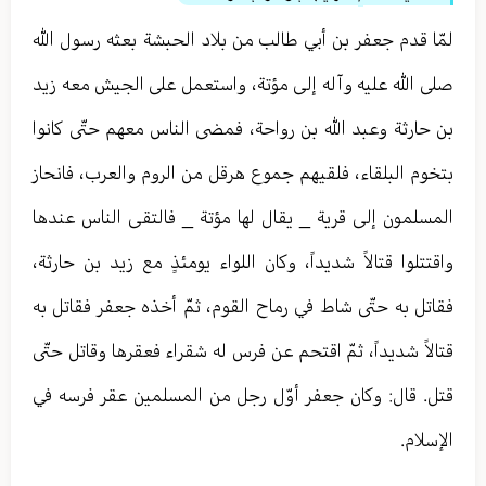
لمّا قدم جعفر بن أبي طالب من بلاد الحبشة بعثه رسول الله
صلى الله عليه وآله إلى مؤتة، واستعمل على الجيش معه زيد
بن حارثة وعبد الله بن رواحة، فمضى الناس معهم حتّى كانوا
بتخوم البلقاء، فلقيهم جموع هرقل من الروم والعرب، فانحاز
المسلمون إلى قرية _ يقال لها مؤتة _ فالتقى الناس عندها
واقتتلوا قتالاً شديداً، وكان اللواء يومئذٍ مع زيد بن حارثة،
فقاتل به حتّى شاط في رماح القوم، ثمّ أخذه جعفر فقاتل به
قتالاً شديداً، ثمّ اقتحم عن فرس له شقراء فعقرها وقاتل حتّى
قتل. قال: وكان جعفر أوّل رجل من المسلمين عقر فرسه في
الإسلام.