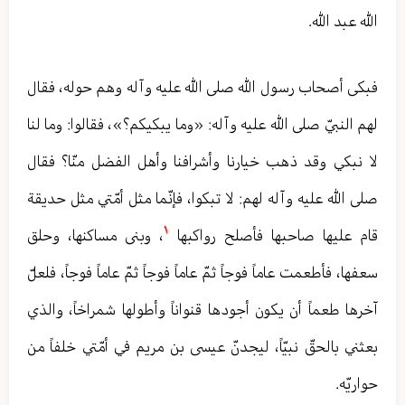
الله عبد الله.
فبكى أصحاب رسول الله صلى الله عليه وآله وهم حوله، فقال
لهم النبيّ صلى الله عليه وآله: «وما يبكيكم؟»، فقالوا: وما لنا
لا نبكي وقد ذهب خيارنا وأشرافنا وأهل الفضل منّا؟ فقال
صلى الله عليه وآله لهم: لا تبكوا، فإنّما مثل أمّتي مثل حديقة
١
قام عليها صاحبها فأصلح رواكبها
، وبنى مساكنها، وحلق
سعفها، فأطعمت عاماً فوجاً ثمّ عاماً فوجاً ثمّ عاماً فوجاً، فلعلّ
آخرها طعماً أن يكون أجودها قنواناً وأطولها شمراخاً، والذي
بعثني بالحقّ نبيّاً، ليجدنّ عيسى بن مريم في أمّتي خلفاً من
حواريّه.