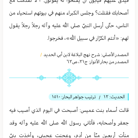
فيدقّ عليهم فيأبون أن يفتحوا له يقولون: أ لا تقدّمت مع
أصحابك فقتلت؟ وجلس الكبراء منهم في بيوتهم استحياء من
الناس، حتّى أرسل النبيّ صلى الله عليه وآله رجلاً رجلاً يقول
لهم: «أنتم الكرّار في سبيل الله»، فخرجوا.
المصدر الأصلي:
شرح نهج البلاغة لابن أبي الحدید
/
المصدر من بحار الأنوار: ج
٢١
،
ص٦٢
الحديث:
١٢
ترتيب جواهر البحار:
١٥١٠
/
قالت أسماء بنت عميس: أصبحت في اليوم الذي أصيب فيه
جعفر وأصحابه، فأتاني رسول الله صلى الله عليه وآله وقد
منأت أربعين منّاً من أدم، وعجنت عجيني، وأخذت بنيّ