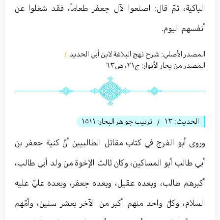
الباكية، ثمّ قال: اصنعوا لآل جعفر طعاماً، فقد شغلوا عن
أنفسهم اليوم.
المصدر الأصلي:
شرح نهج البلاغة لابن أبي الحدید
/
المصدر من بحار الأنوار: ج
٢١
،
ص٦٣
الحديث:
١٣
ترتيب جواهر البحار:
١٥١١
/
وروى أبو الفرج في كتاب مقاتل الطالبيين أنّ كنية جعفر بن
أبي طالب أبو المساكين، وكان ثالث الإخوة من ولد أبي طالب،
أكبرهم طالب، وبعده عقيل، وبعده جعفر، وبعده عليّ عليه
السلام، وكلّ واحد منهم أكبر من الآخر بعشر سنين، وأمّهم