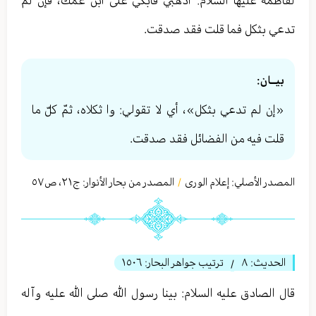
تدعي بثكل فما قلت فقد صدقت.
بيــان:
«إن لم تدعي بثكل»، أي لا تقولي: وا ثكلاه، ثمّ كلّ ما
قلت فيه من الفضائل فقد صدقت.
المصدر الأصلي:
إعلام الورى
المصدر من بحار الأنوار: ج
٢١
،
ص٥٧
/
الحديث:
٨
ترتيب جواهر البحار:
١٥٠٦
/
قال الصادق عليه السلام: بينا رسول الله صلى الله عليه وآله