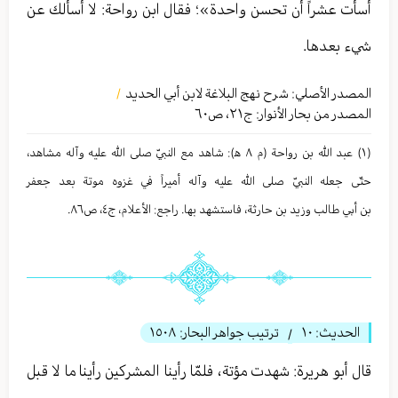
أسأت عشراً أن تحسن واحدة»؛ فقال ابن رواحة: لا أسألك عن
شيء بعدها.
المصدر الأصلي:
شرح نهج البلاغة لابن أبي الحدید
/
المصدر من بحار الأنوار: ج
٢١
،
ص٦٠
(١) عبد الله بن رواحة (م ٨ ه‍): شاهد مع النبيّ صلى الله عليه وآله مشاهد،
حتّی جعله النبيّ صلى الله عليه وآله أمیراً في غزوه موتة بعد جعفر
بن أبي طالب وزید بن حارثة، فاستشهد بها. راجع: الأعلام، ج٤، ص٨٦.
الحديث:
١٠
ترتيب جواهر البحار:
١٥٠٨
/
قال أبو هريرة: شهدت مؤتة، فلمّا رأينا المشركين رأينا ما لا قبل