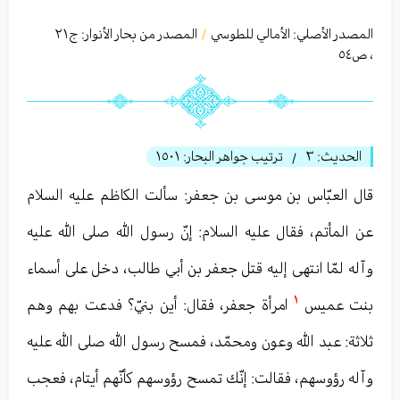
المصدر الأصلي:
الأمالي للطوسي
المصدر من بحار الأنوار: ج
٢١
/
،
ص٥٤
الحديث:
٣
ترتيب جواهر البحار:
١٥٠١
/
قال العبّاس بن موسی بن جعفر: سألت الكاظم عليه السلام
عن المأتم، فقال عليه السلام: إنّ رسول الله صلى الله عليه
وآله لمّا انتهى إليه قتل جعفر بن أبي طالب، دخل على أسماء
١
بنت عميس
امرأة جعفر، فقال: أين بنيّ؟ فدعت بهم وهم
ثلاثة: عبد الله وعون ومحمّد، فمسح رسول الله صلى الله عليه
وآله رؤوسهم، فقالت: إنّك تمسح رؤوسهم كأنّهم أيتام، فعجب