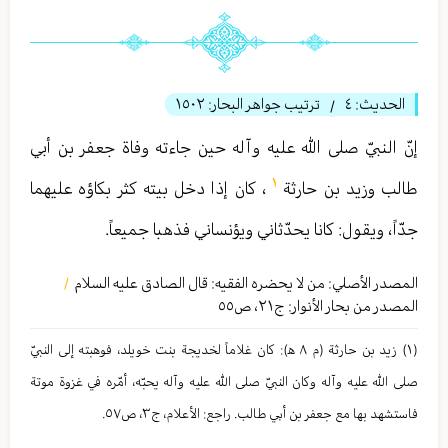
الحديث:
٤
ترتيب جواهر البحار:
١٥٠٢
/
إنّ النبيّ صلى الله عليه وآله حين جاءته وفاة جعفر بن أبي
١
طالب وزيد بن حارثة
، كان إذا دخل بيته كثر بكاؤه عليهما
جدّاً، ويقول: كانا يحدّثاني ويؤنساني فذهبا جميعاً.
المصدر الأصلي:
من لا یحضره الفقیه: قال الصادق عليه السلام
/
المصدر من بحار الأنوار: ج
٢١
،
ص٥٥
(١) زید بن حارثة (م ٨ ه‍): كان غلاماً لخدیجة بنت خویلد، فوهبته إلی النبيّ
صلى الله عليه وآله وكان النبيّ صلى الله عليه وآله یحبّه، أمّره في غزوة موتة
فاستشهد بها مع جعفر بن أبي طالب. راجع: الأعلام، ج٣، ص٥٧.