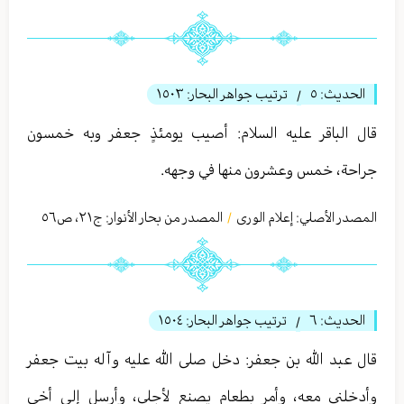
الحديث:
٥
ترتيب جواهر البحار:
١٥٠٣
/
قال الباقر عليه السلام: أصيب يومئذٍ جعفر وبه خمسون
جراحة، خمس وعشرون منها في وجهه.
المصدر الأصلي:
إعلام الورى
المصدر من بحار الأنوار: ج
٢١
،
ص٥٦
/
الحديث:
٦
ترتيب جواهر البحار:
١٥٠٤
/
قال عبد الله بن جعفر: دخل صلى الله عليه وآله بيت جعفر
وأدخلني معه، وأمر بطعام يصنع لأجلي، وأرسل إلى أخي