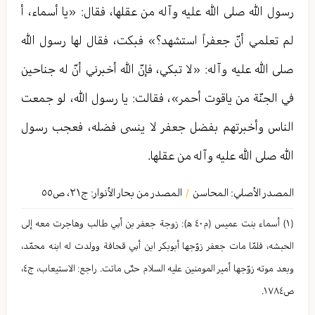
رسول الله صلى الله عليه وآله من عقلها، فقال: «يا أسماء، أ
لم تعلمي أنّ جعفراً استشهد؟» فبكت، فقال لها رسول الله
صلى الله عليه وآله: «لا تبكي، فإنّ الله أخبرني أنّ له جناحين
في الجنّة من ياقوت أحمر»، فقالت: يا رسول الله، لو جمعت
الناس وأخبرتهم بفضل جعفر لا ينسى فضله، فعجب رسول
الله صلى الله عليه وآله من عقلها.
المصدر الأصلي:
المحاسن
المصدر من بحار الأنوار: ج
٢١
،
ص٥٥
/
(١) أسماء بنت عمیس (م٤٠ ه‍): زوجة جعفر بن أبي طالب وهاجرت معه إلی
الحبشه، فلمّا مات جعفر زوّجها أبوبكر ابن أبي قحافة وولدت له ابنه محمّد،
وبعد موته زوّجها أمیر المومنین عليه السلام حتّی ماتت. راجع: الاستیعاب، ج٤،
ص١٧٨٤.