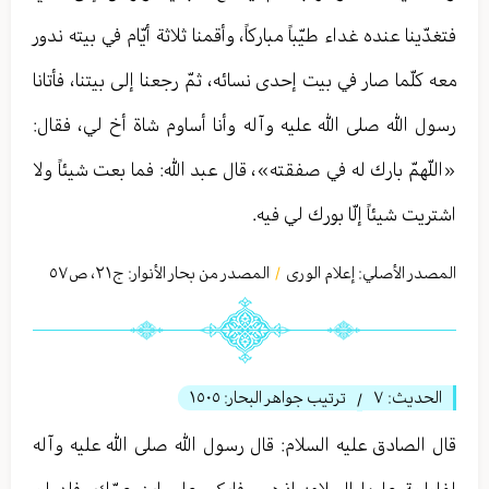
فتغدّينا عنده غداء طيّباً مباركاً، وأقمنا ثلاثة أيّام في بيته ندور
معه كلّما صار في بيت إحدى نسائه، ثمّ رجعنا إلى بيتنا، فأتانا
رسول الله صلى الله عليه وآله وأنا أساوم شاة أخ لي، فقال:
«اللّهمّ بارك له في صفقته»، قال عبد الله: فما بعت شيئاً ولا
اشتريت شيئاً إلّا بورك لي فيه.
المصدر الأصلي:
إعلام الورى
المصدر من بحار الأنوار: ج
٢١
،
ص٥٧
/
الحديث:
٧
ترتيب جواهر البحار:
١٥٠٥
/
قال الصادق عليه السلام: قال رسول الله صلى الله عليه وآله
لفاطمة عليها السلام: اذهبي فابكي على ابن عمّك، فإن لم