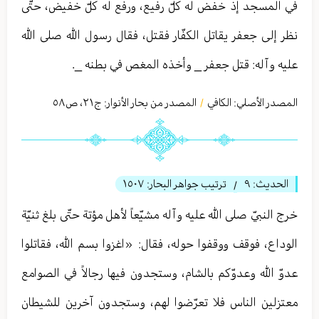
في المسجد إذ خفض له كلّ رفيع، ورفع له كلّ خفيض، حتّى
نظر إلى جعفر يقاتل الكفّار فقتل، فقال رسول الله صلى الله
عليه وآله: قتل جعفر _ وأخذه المغص في بطنه _.
المصدر الأصلي:
الكافي
المصدر من بحار الأنوار: ج
٢١
،
ص٥٨
/
الحديث:
٩
ترتيب جواهر البحار:
١٥٠٧
/
خرج النبيّ صلى الله عليه وآله مشيّعاً لأهل مؤتة حتّى بلغ ثنيّة
الوداع، فوقف ووقفوا حوله، فقال: «اغزوا بسم الله، فقاتلوا
عدوّ الله وعدوّكم بالشام، وستجدون فيها رجالاً في الصوامع
معتزلين الناس فلا تعرّضوا لهم، وستجدون آخرين للشيطان