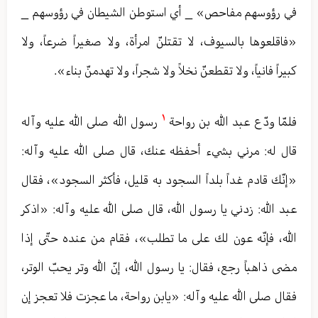
في رؤوسهم مفاحص» _ أي استوطن الشيطان في رؤوسهم _
«فاقلعوها بالسيوف، لا تقتلنّ امرأة، ولا صغيراً ضرعاً، ولا
كبيراً فانياً، ولا تقطعنّ نخلاً ولا شجراً، ولا تهدمنّ بناء».
١
فلمّا ودّع عبد الله بن رواحة
رسول الله صلى الله عليه وآله
قال له: مرني بشيء أحفظه عنك، قال صلى الله عليه وآله:
«إنّك قادم غداً بلداً السجود به قليل، فأكثر السجود»، فقال
عبد الله: زدني يا رسول الله، قال صلى الله عليه وآله: «اذكر
الله، فإنّه عون لك على ما تطلب»، فقام من عنده حتّى إذا
مضى ذاهباً رجع، فقال: يا رسول الله، إنّ الله وتر يحبّ الوتر،
فقال صلى الله عليه وآله: «يابن رواحة، ما عجزت فلا تعجز إن