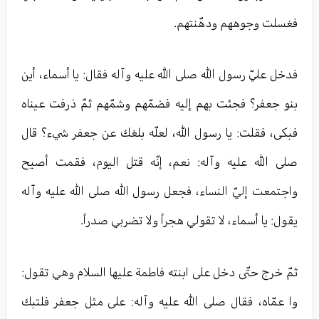
فغسلت وجوههم ودهّنتهم.
فدخل عليّ رسول الله صلى الله عليه وآله فقال: يا أسماء، أين
بنو جعفر؟ فجئت بهم إليه فضمّهم وشمّهم ثمّ ذرفت عيناه
فبكى، فقلت: يا رسول الله، لعلّه بلغك عن جعفر شيء؟ قال
صلى الله عليه وآله: نعم، إنّه قتل اليوم، فقمت أصيح
واجتمعت إليّ النساء، فجعل رسول الله صلى الله عليه وآله
يقول: يا أسماء، لا تقولي هجراً ولا تضربي صدراً.
ثمّ خرج حتّى دخل على ابنته فاطمة عليها السلام وهي تقول:
وا عمّاه، فقال صلى الله عليه وآله: على مثل جعفر فلتبك