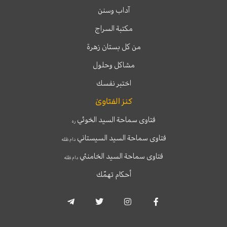
آداب وسنن
مكتبة السراج
من كل بستان زهرة
مشاكل وحلول
اختبر نفسك
كنز الفتاوىٰ
فتاوى سماحة السيد الخوئي
ره
فتاوى سماحة السيد السيستاني
دام ظله
فتاوى سماحة السيد الخامنئي
دام ظله
أحكام تهمّك
T
T
I
F
e
w
n
a
l
i
s
c
e
t
t
e
g
t
a
b