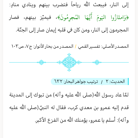
إلى‏ النار، فيبعث الله رياحاً فتضرب بينهم وينادي منادٍ:
﴿وَامتَازُوا اليَومَ أَيُّهَا المُجرِمُونَ﴾
، فيميّز بينهم، فصار
المجرمون إلى النار، ومن كان في قلبه إيمان صار إلى الجنّة.
المصدر الأصلي:
تفسير القمي
المصدر من بحار الأنوار: ج
٧
،
ص١٠٣
/
الحديث:
٢
ترتيب جواهر البحار:
٦٣٢
/
لمّا عاد رسول الله(صلى الله عليه وآله) من تبوك إلى المدينة
قدم إليه عمرو بن معدي كرب، فقال له النبيّ(صلى الله عليه
وآله): أسلم يا عمرو، يؤمنك الله من الفزع الأكبر.