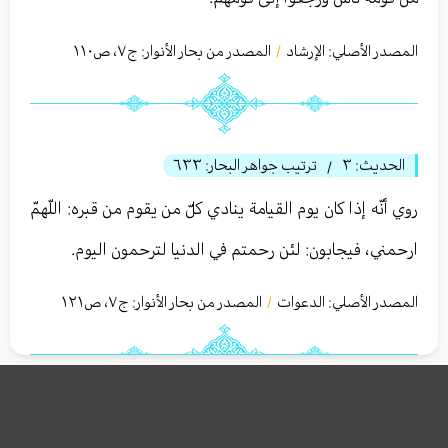
المصدر الأصلي:
الإرشاد
المصدر من بحار الأنوار: ج
٧
،
ص١١٠
/
الحديث:
٣
ترتيب جواهر البحار:
٦٣٣
/
روي‏ أنّه إذا كان يوم القيامة ينادي كلّ من يقوم من قبره: اللّهمّ
ارحمني، فيجابون: لئن رحمتم في الدنيا لترحمون اليوم.
المصدر الأصلي:
الدعوات
المصدر من بحار الأنوار: ج
٧
،
ص١٢١
/