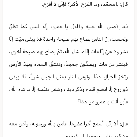
قال: يا محمّد، وما الفزع الأكبر؟ فإنّي لا أفزع.
فقال(صلى الله عليه وآله): يا عمرو، إنّه ليس كما تظنّ
وتحسب، إنّ الناس يصاح بهم صيحة واحدة فلا يبقى ميّت إلّا
نشر ولا حيّ إلّا مات إلّا ما شاء الله، ثمّ يصاح بهم صيحة أخرى،
فينشر من مات ويصفّون جميعاً، وتنشقّ السماء وتهدّ الأرض
وتخرّ الجبال هدّاً، وترمي النار بمثل الجبال شرراً، فلا يبقى
ذو روح إلّا انخلع قلبه، وذكر دينه، وشغل بنفسه إلّا ما شاء الله،
فأين أنت يا عمرو من هذا؟
قال: ألا إنّي أسمع أمراً عظيماً، فآمن بالله ورسوله، وآمن معه
من قومه ناس ورجعوا إلى قومهم.