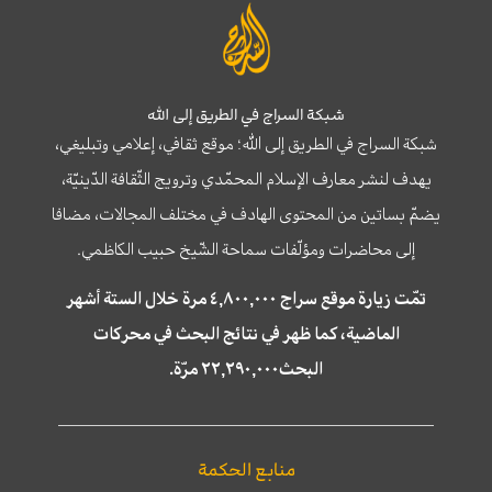
شبكة السراج في الطريق إلى الله
شبكة السراج في الطريق إلى الله؛ موقع ثقافي، إعلامي وتبليغي،
يهدف لنشر معارف الإسلام المحمّدي وترويج الثّقافة الدّينيّة،
يضمّ بساتين من المحتوى الهادف في مختلف المجالات، مضافا
إلى محاضرات ومؤلّفات سماحة الشّيخ حبيب الكاظمي.
تمّت زيارة موقع سراج ٤,٨٠٠,٠٠٠ مرة خلال الستة أشهر
الماضية، كما ظهر في نتائج البحث في محركات
البحث٢٢,٢٩٠,٠٠٠ مرّة.
منابع الحكمة