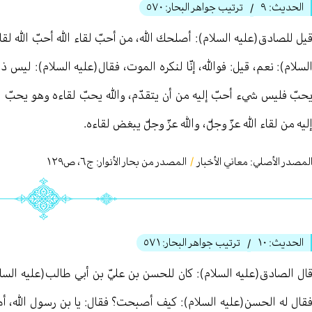
الحديث:
٩
ترتيب جواهر البحار:
٥٧٠
/
يل للصادق(عليه السلام): أصلحك الله، من أحبّ لقاء الله أحبّ الله لقا
لسلام): نعم، قيل: فوالله، إنّا لنكره الموت، فقال(عليه السلام): ليس 
حبّ فليس شيء أحبّ إليه من أن يتقدّم، والله يحبّ لقاءه وهو يحبّ لق
ليه من لقاء الله عزّ وجلّ، والله عزّ وجلّ يبغض لقاءه.
لمصدر الأصلي:
معاني الأخبار
/
المصدر من بحار الأنوار: ج
٦
،
ص١٢٩
الحديث:
١٠
ترتيب جواهر البحار:
٥٧١
/
ال الصادق(عليه السلام): كان للحسن بن عليّ بن أبي طالب(عليه السلام) 
قال له الحسن(عليه السلام): كيف أصبحت؟ فقال: يا بن رسول الله، أ