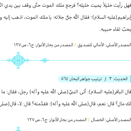
هل رأيت خليلاً يميت خليله؟ فرجع ملك الموت حتّى وقف بين يدي الل
براهيم(عليه السلام)؛ فقال الله جلّ جلاله: يا ملك الموت، اذهب إليه و
حبّ لقاء حبيبه.
لمصدر الأصلي:
الأمالي للصدوق
/
المصدر من بحار الأنوار: ج
٦
،
ص١٢٧
الحديث:
٣
ترتيب جواهر البحار:
٥٦٤
/
ال الباقر(عليه السلام): أتى النبيّ(صلى الله عليه وآله) رجل، فقال: ما
ك مال؟ قال: نعم، قال(صلى الله عليه وآله): فقدّمته؟ قال: لا، قال(صلى 
لمصدر الأصلي:
الخصال
/
المصدر من بحار الأنوار: ج
٦
،
ص١٢٧