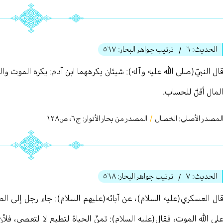
الحديث:
٦
ترتيب جواهر البحار:
٥٦٧
/
ال النبيّ(صلى الله عليه وآله): شيئان يكرههما ابن آدم: يكره الموت وال
لمال أقلّ للحساب.
لمصدر الأصلي:
الخصال
/
المصدر من بحار الأنوار: ج
٦
،
ص١٢٨
الحديث:
٧
ترتيب جواهر البحار:
٥٦٨
/
ال العسكري(عليه السلام)، عن آبائه(عليهم السلام): جاء رجل إلى الص
لى الله الموت، فقال(عليه السلام): تمنّ الحياة لتطيع لا لتعصي، ف