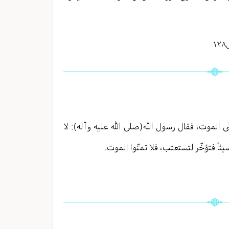
١
 الموت، فقال رسول الله(صلى الله عليه وآله): لا
اً فتؤخّر لتستعتب، فلا تمنّوا الموت.