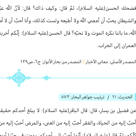
ضحك الحسن(عليه السلام)، ثمّ قال: وكيف ذاك؟ قال: لأنّ الله ع
الشيطان يحبّ أن أعصي الله ولا أطيعه ولست كذلك، وأنا أحبّ أن لا 
لله، ما بالنا نكره الموت ولا نحبّه؟ قال الحسن(عليه السلام): إنّكم أخر
لعمران إلى الخراب.
لمصدر الأصلي:
معاني الأخبار
/
المصدر من بحار الأنوار: ج
٦
،
ص١٢٩
الحديث:
١١
ترتيب جواهر البحار:
٥٧٢
/
ن فضيل بن یسار، قال: قال الباقر(عليه السلام): لا يبلغ أحدكم حقي
حبّ إليه من الحياة، والفقر أحبّ إليه من الغنى، والمرض أحبّ إليه من
لّكم، ثمّ قال(عليه السلام): أيّما أحبّ إلى أحدكم: يموت في حبّنا 