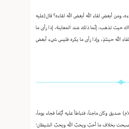
ءه، ومن أبغض لقاء الله أبغض الله لقاءه؟ قال(عليه
ذاك حيث تذهب، إنّما ذلك عند المعاينة، إذا رأى ما
اء الله حينئذٍ، وإذا رأى ما يكره فليس شيء أبغض
صديق وكان ماجناً، فتباطأ عليه أيّاماً فجاء يوماً،
صبحت بخلاف ما أحبّ ويحبّ الله ويحبّ الشيطان؛