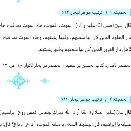
الحديث:
١
ترتيب جواهر البحار:
٥٦٢
/
ال النبيّ(صلى الله عليه وآله): الموت، الموت، جاء الموت بما فيه، جاء ب
ار الخلود الذين كان لها سعيهم، وفيها رغبتهم، وجاء الموت بما فيه، جا
أهل دار الغرور الذين كان لها سعيهم وفيها رغبتهم.
لمصدر الأصلي:
كتاب الحسين بن سعيد
/
المصدر من بحار الأنوار: ج
٦
،
ص١٢٦
الحديث:
٢
ترتيب جواهر البحار:
٥٦٣
/
ال عليّ(عليه السلام): لمّا أراد الله تبارك وتعالی قبض روح إبراهيم
ليك يا إبراهيم، قال: وعليك السلام يا ملك الموت، أ داعٍ أم ناعٍ؟ قال: ب