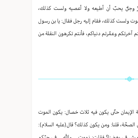
زّ وجلّ يحبّ أن أطيعه ولا أعصيه ولست كذلك،
أموت ولست كذلك، فقام إليه رجل فقال: يا بن رسول
بتم آخرتكم وعمّرتم دنياكم، فأنتم تكرهون النقلة من
قة الإيمان حتّى يكون فيه ثلاث خصال: يكون الموت
 الصحّة، قلنا: ومن يكون كذلك؟ قال(عليه السلام):
أويعيش في بغضنا؟ فقلت: نموت _ والله _ في حبّكم