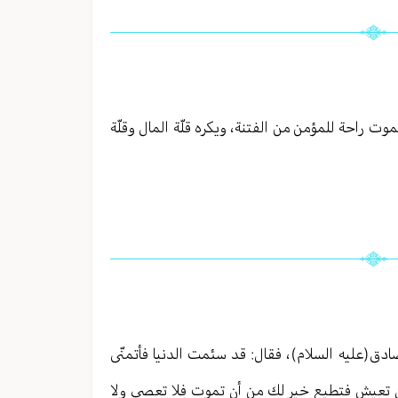
موت راحة للمؤمن من الفتنة، ويكره قلّة المال وقلّة
ادق(عليه السلام)، فقال: قد سئمت الدنيا فأتمنّى
لأن تعيش فتطيع خير لك من أن تموت فلا تعصي ولا