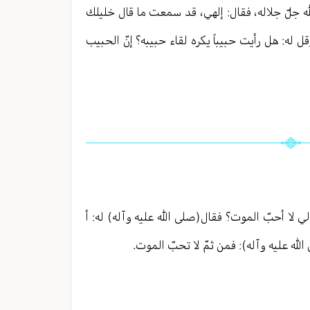
ه جلّ جلاله، فقال: إلهي، قد سمعت ما قال خليلك
قل له: هل رأيت حبيباً يكره لقاء حبيبه؟ إنّ الحبيب
 لي لا أحبّ الموت؟ فقال(صلى الله عليه وآله) له: أ
الله عليه وآله): فمن ثمّ لا تحبّ الموت.