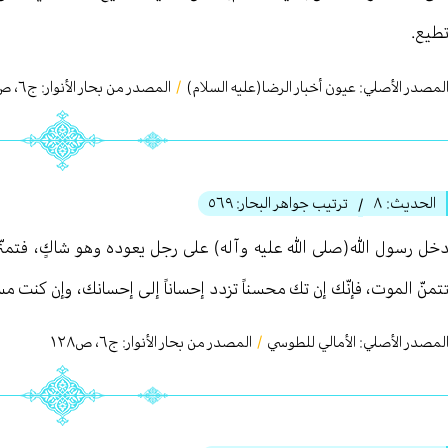
طيع.
لمصدر الأصلي:
عيون أخبار الرضا(عليه السلام)
/
المصدر من بحار الأنوار: ج
٦
،
ص٢٨
الحديث:
٨
ترتيب جواهر البحار:
٥٦٩
/
خل رسول الله(صلى الله عليه وآله) على رجل يعوده وهو شاكٍ، فتمنّى
تمنّ الموت، فإنّك إن تك محسناً تزدد إحساناً إلى إحسانك، وإن كنت مسيئ
لمصدر الأصلي:
الأمالي للطوسي
/
المصدر من بحار الأنوار: ج
٦
،
ص١٢٨