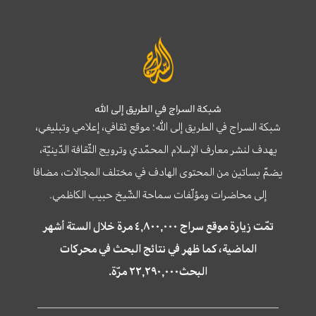
شبكة السراج في الطريق إلى الله
شبكة السراج في الطريق إلى الله؛ موقع ثقافي، إعلامي وتبليغي،
يهدف لنشر معارف الإسلام المحمّدي وترويج الثّقافة الدّينيّة،
يضمّ بساتين من المحتوى الهادف في مختلف المجالات، مضافا
إلى محاضرات ومؤلّفات سماحة الشّيخ حبيب الكاظمي.
تمّت زيارة موقع سراج ٤,٨٠٠,٠٠٠ مرة خلال الستة أشهر
الماضية، كما ظهر في نتائج البحث في محركات
البحث٢٢,٢٩٠,٠٠٠ مرّة.