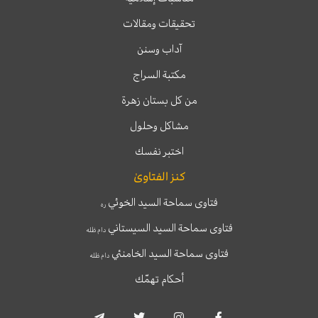
تحقيقات ومقالات
آداب وسنن
مكتبة السراج
من كل بستان زهرة
مشاكل وحلول
اختبر نفسك
كنز الفتاوىٰ
فتاوى سماحة السيد الخوئي
ره
فتاوى سماحة السيد السيستاني
دام ظله
فتاوى سماحة السيد الخامنئي
دام ظله
أحكام تهمّك
T
T
I
F
e
w
n
a