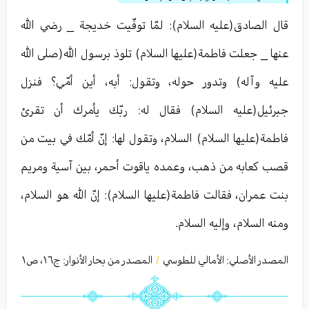
قال الصادق(عليه السلام): لمّا توفّيت خديجة _ رضي الله
عنها _ جعلت فاطمة(عليها السلام) تلوذ برسول الله(صلى الله
عليه وآله) وتدور حوله، وتقول: أبه، أين أمّي؟ فنزل
جبرئيل(عليه السلام) فقال له: ربّك يأمرك أن تقرئ
فاطمة(عليها السلام) السلام، وتقول لها: إنّ أمّك في بيت من
قصب كعابه من ذهب، وعمده ياقوت أحمر، بين آسية ومريم
بنت عمران، فقالت فاطمة(عليها السلام): إنّ الله هو السلام،
ومنه السلام، وإليه السلام.
المصدر الأصلي:
الأمالي للطوسي
المصدر من بحار الأنوار: ج
١٦
،
ص١
/