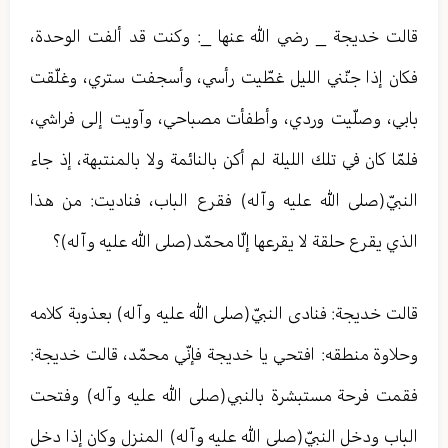
قالت خديجة _ رضي الله عنها _: وكنت قد ألفت الوحدة،
فكان إذا جنّني الليل غطّيت رأسي، وأسجفت ستري، وغلّقت
بابي، وصلّيت وردي، وأطفأت مصباحي، وآويت إلى فراشي،
فلمّا كان في تلك الليلة لم أكن بالنائمة ولا بالمنتبهة، إذ جاء
النبيّ(صلى الله عليه وآله) فقرع الباب، فناديت: من هذا
الذي يقرع حلقة لا يقرعها إلّا محمّد(صلى الله عليه وآله)؟
قالت خديجة: فنادى النبيّ(صلى الله عليه وآله) بعذوبة كلامه
وحلاوة منطقه: افتحي يا خديجة فإنّي محمّد، قالت خديجة:
فقمت فرحة مستبشرة بالنبي(صلى الله عليه وآله) وفتحت
الباب ودخل‏ النبيّ(صلى الله عليه وآله) المنزل وكان إذا دخل