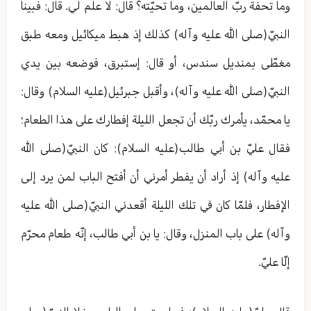
وما تحفة ربّ العالمين، وما تحيّته؟ قال: لا علم لي. قال: فبينا
النبيّ(صلى الله عليه وآله) كذلك إذ هبط ميكائيل ومعه طبق
مغطّى بمنديل سندس، أو قال: إستبرق، فوضعه بين يدي
النبيّ(صلى الله عليه وآله)، وأقبل جبرئيل(عليه السلام) وقال:
يا محمّد، يأمرك ربّك أن تجعل الليلة إفطارك على هذا الطعام؛
فقال عليّ بن أبي طالب(عليه السلام): كان النبيّ(صلى الله
عليه وآله) إذ أراد أن يفطر أمرني أن أفتح الباب لمن يرد إلى
الإفطار، فلمّا كان في تلك الليلة أقعدني النبيّ(صلى الله عليه
وآله) على باب المنزل، وقال: يا بن أبي طالب، إنّه طعام محرّم
إلّا عليّ.