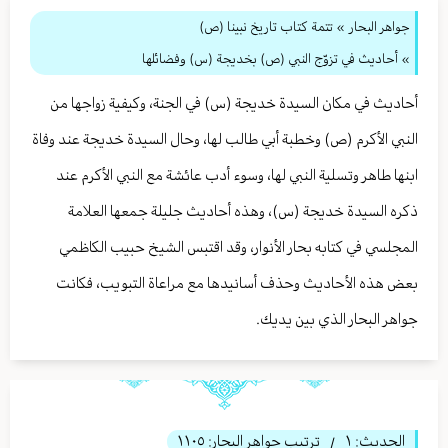
جواهر البحار
»
تتمة كتاب تاريخ نبينا (ص)
» أحاديث في تزوّج النبي (ص) بخديجة (س) وفضائلها
أحاديث في مكان السيدة خديجة (س) في الجنة، وكيفية زواجها من
النبي الأكرم (ص) وخطبة أبي طالب لها، وحال السيدة خديجة عند وفاة
ابنها طاهر وتسلية النبي لها، وسوء أدب عائشة مع النبي الأكرم عند
ذكره السيدة خديجة (س)، وهذه أحاديث جليلة جمعها العلامة
المجلسي في كتابه بحار الأنوار، وقد اقتبس الشيخ حبيب الكاظمي
بعض هذه الأحاديث وحذف أسانيدها مع مراعاة التبويب، فكانت
جواهر البحار الذي بين يديك.
الحديث:
١
ترتيب جواهر البحار:
١١٠٥
/