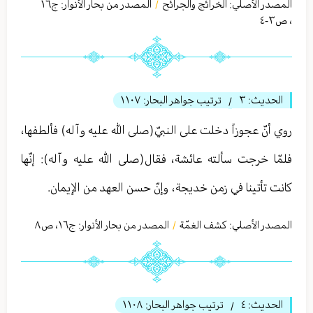
المصدر الأصلي:
الخرائج والجرائح
المصدر من بحار الأنوار: ج
١٦
/
،
ص٣-٤
الحديث:
٣
ترتيب جواهر البحار:
١١٠٧
/
روي أنّ عجوزاً دخلت على النبيّ(صلى الله عليه وآله) فألطفها،
فلمّا خرجت سألته عائشة، فقال(صلى الله عليه وآله): إنّها
كانت تأتينا في زمن خديجة، وإنّ حسن العهد من الإيمان.
المصدر الأصلي:
كشف الغمّة
المصدر من بحار الأنوار: ج
١٦
،
ص٨
/
الحديث:
٤
ترتيب جواهر البحار:
١١٠٨
/