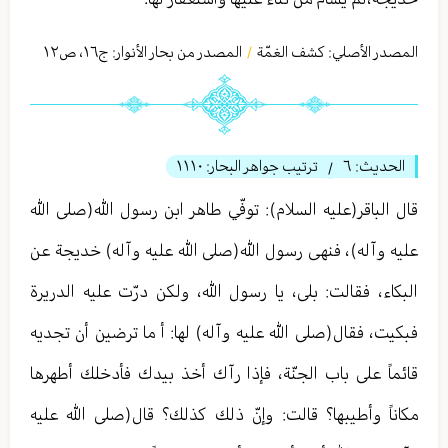
المصدر الأصلي:
كشف الغمّة
المصدر من بحار الأنوار: ج
١٦
،
ص١٢
/
الحديث:
٦
ترتيب جواهر البحار:
١١١٠
/
قال الباقر(عليه السلام): توفّي طاهر ابن رسول الله(صلى الله
عليه وآله)، فنهى رسول الله(صلى الله عليه وآله) خديجة عن
البكاء، فقالت: بلى، يا رسول الله، ولكن درّت عليه الدريرة
فبكيت، فقال(صلى الله عليه وآله) لها: أ ما ترضين أن تجديه
قائماً على باب الجنّة، فإذا رآك أخذ بيدك فأدخلك أطهرها
مكاناً وأطيبها؟ قالت: وإنّ ذلك كذلك؟ قال(صلى الله عليه