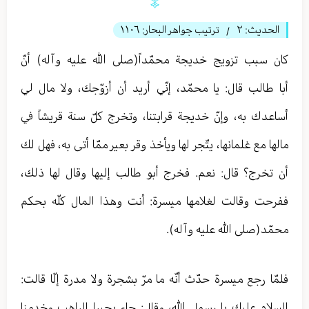
الحديث:
٢
ترتيب جواهر البحار:
١١٠٦
/
كان سبب تزويج خديجة محمّداً(صلى الله عليه وآله) أنّ
أبا طالب قال: يا محمّد، إنّي أريد أن أزوّجك، ولا مال لي
أساعدك به، وإنّ خديجة قرابتنا، وتخرج كلّ سنة قريشاً في
مالها مع غلمانها، يتّجر لها ويأخذ وقر بعير ممّا أتى به، فهل لك
أن تخرج؟ قال: نعم. فخرج أبو طالب إليها وقال لها ذلك،
ففرحت وقالت لغلامها ميسرة: أنت وهذا المال كلّه بحكم
محمّد(صلى الله عليه وآله).
فلمّا رجع ميسرة حدّث أنّه ما مرّ بشجرة ولا مدرة إلّا قالت:
السلام عليك يا رسول الله، وقال: جاء بحيرا الراهب وخدمنا