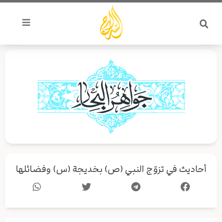
خطي
لى
لمحتوى
أحاديث في تزوّج النبي (ص) بخديجة (س) وفضائلها