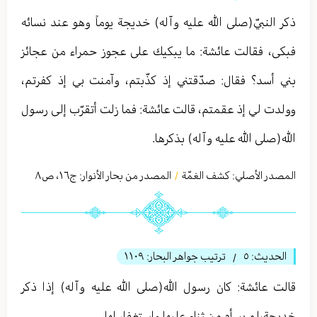
ذكر النبيّ(صلى الله عليه وآله) خديجة يوماً وهو عند نسائه
فبكى، فقالت عائشة: ما يبكيك على عجوز حمراء من عجائز
بني أسد؟ فقال: صدّقتني إذ كذّبتم، وآمنت بي إذ كفرتم،
وولدت لي إذ عقمتم، قالت عائشة: فما زلت أتقرّب إلى رسول
الله(صلى الله عليه وآله) بذكرها.
المصدر الأصلي:
كشف الغمّة
المصدر من بحار الأنوار: ج
١٦
،
ص٨
/
الحديث:
٥
ترتيب جواهر البحار:
١١٠٩
/
قالت عائشة: كان رسول الله(صلى الله عليه وآله) إذا ذكر
خديجة،لم يسأم من ثناء عليها واستغفار لها.