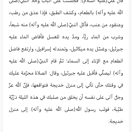
قال عليّ(عليه السلام): فجلست على الباب وخلا النبيّ(صلى
الله عليه وآله) بالطعام، وكشف الطبق، فإذا عذق من رطب،
وعنقود من عنب، فأكل النبيّ(صلى الله عليه وآله) منه شبعاً،
وشرب من الماء ريّاً، ومدّ يده للغسل فأفاض الماء عليه
جبرئيل، وغسّل يده ميكائيل، وتمندله إسرافيل، وارتفع فاضل
الطعام مع الإناء إلى السماء؛ ثمّ قام النبيّ(صلى الله عليه
وآله) ليصلّي فأقبل عليه جبرئيل، وقال: الصلاة محرّمة عليك
في وقتك حتّى تأتي إلى منزل خديجة فتواقعها، فإنّ الله عزّ
وجلّ آلى على نفسه أن يخلق من صلبك في هذه الليلة ذرّيّة
طيّبة، فوثب رسول الله(صلى الله عليه وآله) إلى منزل
خديجة.