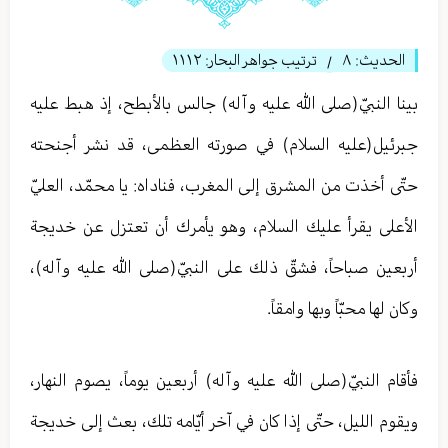
الحديث:
٨
ترتيب جواهر البحار:
١١١٢
/
بينا النبيّ(صلى الله عليه وآله) جالس بالأبطح، إذ هبط عليه
جبرئيل(عليه السلام) في صورته العظمى، قد نشر أجنحته
حتّى أخذت من المشرق إلى المغرب، فناداه: يا محمّد، العليّ
الأعلى يقرأ عليك السلام، وهو يأمرك أن تعتزل عن خديجة
أربعين صباحاً، فشقّ ذلك على النبيّ(صلى الله عليه وآله)،
وكان لها محبّاً وبها وامقاً.
فأقام النبيّ(صلى الله عليه وآله) أربعين يوماً، يصوم النهار،
ويقوم الليل، حتّى إذا كان في آخر أيّامه تلك، بعث إلى خديجة