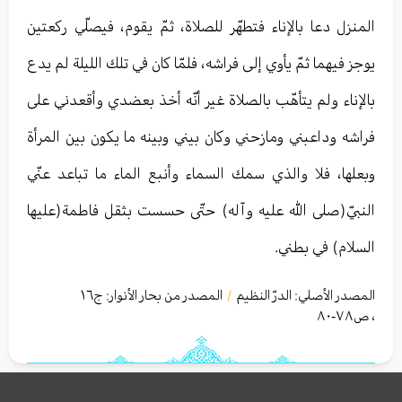
المنزل دعا بالإناء فتطهّر للصلاة، ثمّ يقوم، فيصلّي ركعتين
يوجز فيهما ثمّ يأوي إلى فراشه، فلمّا كان في تلك الليلة لم يدع
بالإناء ولم يتأهّب بالصلاة غير أنّه أخذ بعضدي وأقعدني على
فراشه وداعبني ومازحني وكان بيني وبينه ما يكون بين المرأة
وبعلها، فلا والذي سمك السماء وأنبع الماء ما تباعد عنّي
النبيّ(صلى الله عليه وآله) حتّى حسست بثقل فاطمة(عليها
السلام) في بطني.
المصدر الأصلي:
الدرّ النظیم
المصدر من بحار الأنوار: ج
١٦
/
،
ص٧٨-٨٠