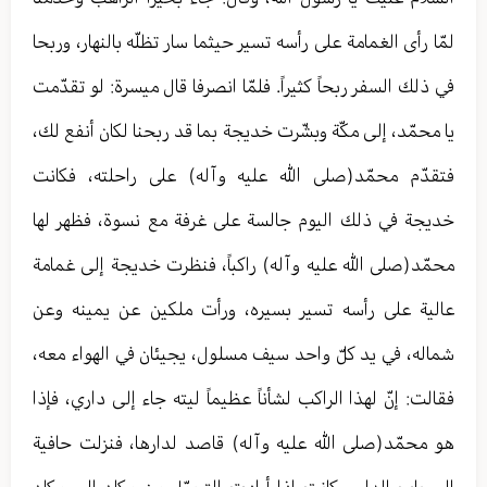
لمّا رأى الغمامة على رأسه تسير حيثما سار تظلّه بالنهار، وربحا
في ذلك السفر ربحاً كثيراً. فلمّا انصرفا قال ميسرة: لو تقدّمت
يا محمّد، إلى مكّة وبشّرت خديجة بما قد ربحنا لكان أنفع لك،
فتقدّم محمّد(صلى الله عليه وآله) على راحلته، فكانت
خديجة في ذلك اليوم جالسة على غرفة مع نسوة، فظهر لها
محمّد(صلى الله عليه وآله) راكباً، فنظرت خديجة إلى غمامة
عالية على رأسه تسير بسيره، ورأت ملكين عن يمينه وعن
شماله، في يد كلّ واحد سيف مسلول، يجيئان في الهواء معه،
فقالت: إنّ لهذا الراكب لشأناً عظيماً ليته جاء إلى داري، فإذا
هو محمّد(صلى الله عليه وآله) قاصد لدارها، فنزلت حافية