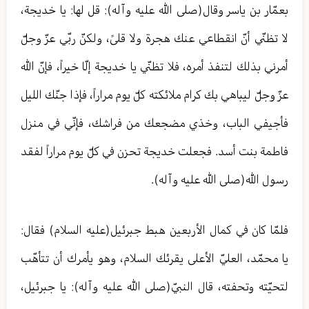
بعمّار بن ياسر وقال(صلى الله عليه وآله): قل لها: يا خديجة،
لا تظنّي أنّ انقطاعي عنك هجرة ولا قلىً، ولكنّ ربّي عزّ وجلّ
أمرني بذلك لتنفذ أمره، فلا تظنّي يا خديجة إلّا خيراً، فإنّ الله
عزّ وجلّ ليباهي بك كرام ملائكته كلّ يوم مراراً، فإذا جنّك الليل
فأجيفي الباب، وخذي مضجعك من فراشك، فإنّي في منزل
فاطمة بنت أسد. فجعلت خديجة تحزن في كلّ يوم مراراً لفقد
رسول الله(صلى الله عليه وآله).
فلمّا كان في كمال الأربعين هبط جبرئيل(عليه السلام) فقال:
يا محمّد، العليّ الأعلى يقرئك السلام، وهو يأمرك أن تتأهّب
لتحيّته وتحفته، قال النبيّ(صلى الله عليه وآله): يا جبرئيل،